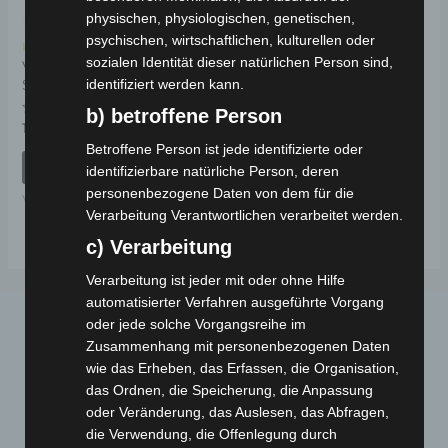
physischen, physiologischen, genetischen,
psychischen, wirtschaftlichen, kulturellen oder
Kostenloser Versand
sozialen Identität dieser natürlichen Person sind,
VSX
SEITENSTÄNDERFEDER
identifiziert werden kann.
b) betroffene Person
Bewertet
19,00
€
*
mit
Betroffene Person ist jede identifizierte oder
0
von
IN DEN WARENKORB
identifizierbare natürliche Person, deren
5
personenbezogene Daten von dem für die
VSX
Verarbeitung Verantwortlichen verarbeitet werden.
c) Verarbeitung
Verarbeitung ist jeder mit oder ohne Hilfe
automatisierter Verfahren ausgeführte Vorgang
oder jede solche Vorgangsreihe im
Zusammenhang mit personenbezogenen Daten
wie das Erheben, das Erfassen, die Organisation,
das Ordnen, die Speicherung, die Anpassung
oder Veränderung, das Auslesen, das Abfragen,
die Verwendung, die Offenlegung durch