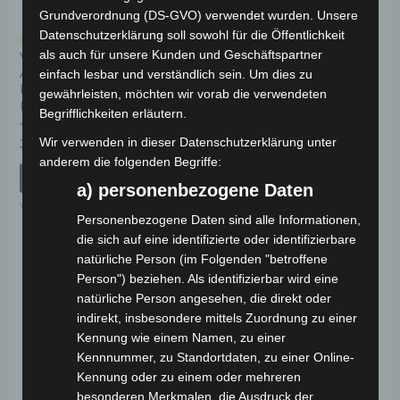
Grundverordnung (DS-GVO) verwendet wurden. Unsere
Datenschutzerklärung soll sowohl für die Öffentlichkeit
Kostenloser Versand
Kostenloser Versand
als auch für unsere Kunden und Geschäftspartner
VSX VORDERES
VSX MITTLERER
ARMATURENBRETT
STÄNDERFEDER
einfach lesbar und verständlich sein. Um dies zu
KUNSTSTOFF
gewährleisten, möchten wir vorab die verwendeten
(WINDSCHUTZ)
Bewertet
19,00
€
Begrifflichkeiten erläutern.
*
mit
0
Wir verwenden in dieser Datenschutzerklärung unter
Bewertet
von
39,00
€
IN DEN WARENKORB
*
mit
5
anderem die folgenden Begriffe:
0
VSX
von
IN DEN WARENKORB
5
a) personenbezogene Daten
VSX
Personenbezogene Daten sind alle Informationen,
die sich auf eine identifizierte oder identifizierbare
natürliche Person (im Folgenden "betroffene
Person") beziehen. Als identifizierbar wird eine
natürliche Person angesehen, die direkt oder
indirekt, insbesondere mittels Zuordnung zu einer
Kennung wie einem Namen, zu einer
Kennnummer, zu Standortdaten, zu einer Online-
Kennung oder zu einem oder mehreren
besonderen Merkmalen, die Ausdruck der