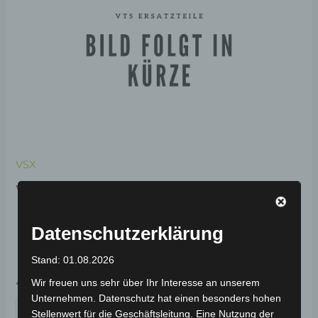
VSX
VSX
BLINKERABDECKUNG-
Datenschutzerklärung
MATTSCHWARZ (2020)
Stand: 01.08.2026
49,00
€
*
Wir freuen uns sehr über Ihr Interesse an unserem
Unternehmen. Datenschutz hat einen besonders hohen
IN DEN WARENKORB
Stellenwert für die Geschäftsleitung. Eine Nutzung der