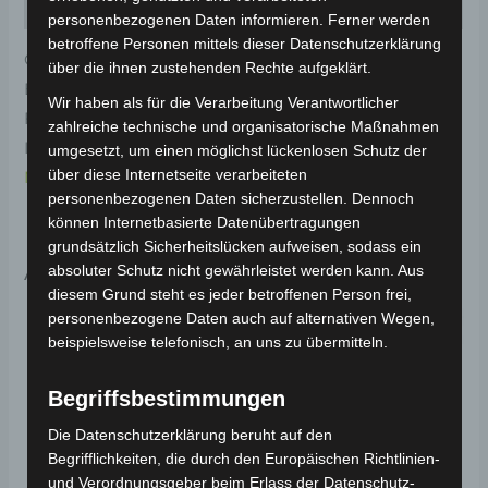
Rezensionen (0)
personenbezogenen Daten informieren. Ferner werden
betroffene Personen mittels dieser Datenschutzerklärung
Original-Ersatzteil für den Elektro-Scooter VSX.
über die ihnen zustehenden Rechte aufgeklärt.
Blinkerabdeckung-mattschwarz (2020) für optimale
Wir haben als für die Verarbeitung Verantwortlicher
Funktionalität und Haltbarkeit. Weitere
zahlreiche technische und organisatorische Maßnahmen
Informationen zum Fahrzeug findest du hier:
Volta
umgesetzt, um einen möglichst lückenlosen Schutz der
über diese Internetseite verarbeiteten
Motor Elektro-Scooter VSX
.
personenbezogenen Daten sicherzustellen. Dennoch
können Internetbasierte Datenübertragungen
grundsätzlich Sicherheitslücken aufweisen, sodass ein
Ähnliche Produkte
absoluter Schutz nicht gewährleistet werden kann. Aus
diesem Grund steht es jeder betroffenen Person frei,
personenbezogene Daten auch auf alternativen Wegen,
beispielsweise telefonisch, an uns zu übermitteln.
Begriffsbestimmungen
Die Datenschutzerklärung beruht auf den
Begrifflichkeiten, die durch den Europäischen Richtlinien-
und Verordnungsgeber beim Erlass der Datenschutz-