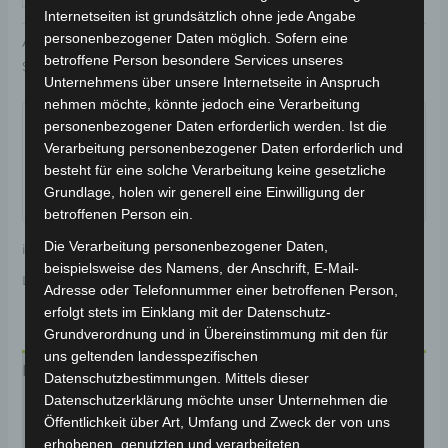
Internetseiten ist grundsätzlich ohne jede Angabe
personenbezogener Daten möglich. Sofern eine
Artikelnummer:
3H202-6015A-B1
Kategorie:
VSX
betroffene Person besondere Services unseres
Schlagwort:
Elektrik & Beleuchtung
Unternehmens über unsere Internetseite in Anspruch
Garantiert sicherer Checkout
nehmen möchte, könnte jedoch eine Verarbeitung
personenbezogener Daten erforderlich werden. Ist die
Verarbeitung personenbezogener Daten erforderlich und
besteht für eine solche Verarbeitung keine gesetzliche
Grundlage, holen wir generell eine Einwilligung der
betroffenen Person ein.
Die Verarbeitung personenbezogener Daten,
inkl. 19 % MwSt.
Kostenloser Versand
beispielsweise des Namens, der Anschrift, E-Mail-
Lieferzeit:
Versandfertig innerhalb 24 Stunden*
Adresse oder Telefonnummer einer betroffenen Person,
erfolgt stets im Einklang mit der Datenschutz-
Grundverordnung und in Übereinstimmung mit den für
uns geltenden landesspezifischen
Beschreibung
Datenschutzbestimmungen. Mittels dieser
Datenschutzerklärung möchte unser Unternehmen die
Produktsicherheit
Öffentlichkeit über Art, Umfang und Zweck der von uns
erhobenen, genutzten und verarbeiteten