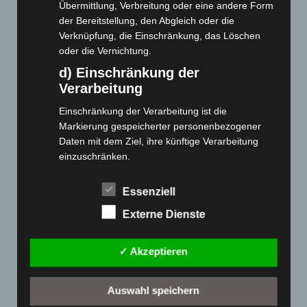
Webseite
Übermittlung, Verbreitung oder eine andere Form
der Bereitstellung, den Abgleich oder die
Verknüpfung, die Einschränkung, das Löschen
Cashback-Aktion
oder die Vernichtung.
Händler werden
d) Einschränkung der
Home
Verarbeitung
Gemeinsam spenden
Einschränkung der Verarbeitung ist die
Jobs
Markierung gespeicherter personenbezogener
Kontakt
Daten mit dem Ziel, ihre künftige Verarbeitung
Reklamation einreichen
einzuschränken.
Über uns
e) Profiling
Essenziell
Produktpalette
Profiling ist jede Art der automatisierten
Externe Dienste
Verarbeitung personenbezogener Daten, die darin
Elektro-Chopper
besteht, dass diese personenbezogenen Daten
Elektro-Fahrräder
verwendet werden, um bestimmte persönliche
✓ Akzeptieren
Aspekte, die sich auf eine natürliche Person
Elektro-Kabinenroller
beziehen, zu bewerten, insbesondere, um
Elektro-Klappräder
Auswahl speichern
Aspekte bezüglich Arbeitsleistung, wirtschaftlicher
Elektro-Lastendreiräder
Lage, Gesundheit, persönlicher Vorlieben,