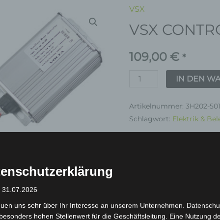
VSX
VSX
VSX CONTR
CONTROLLER
Menge
109,00
€
*
IN DEN W
Artikelnummer:
3H202-50
Schlagwort:
Elektrik & Be
Garantie
enschutzerklärung
: 31.07.2026
euen uns sehr über Ihr Interesse an unserem Unternehmen. Datenschu
inkl. 19 % MwSt.
Kostenlos
besonders hohen Stellenwert für die Geschäftsleitung. Eine Nutzung d