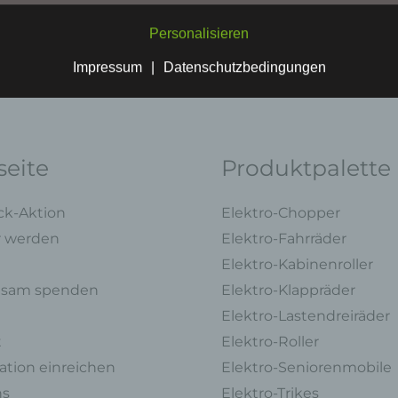
angesehen, die direkt oder indirekt, insbesondere mittels Zuordnung z
Kennung wie einem Namen, zu einer Kennnummer, zu Standortdaten,
Personalisieren
einer Online-Kennung oder zu einem oder mehreren besonderen
Merkmalen, die Ausdruck der physischen, physiologischen, genetische
Impressum
|
Datenschutzbedingungen
psychischen, wirtschaftlichen, kulturellen oder sozialen Identität dieser
natürlichen Person sind, identifiziert werden kann.
b) betroffene Person
Betroffene Person ist jede identifizierte oder identifizierbare natürliche
eite
Produktpalette
Person, deren personenbezogene Daten von dem für die Verarbeitung
Verantwortlichen verarbeitet werden.
ck-Aktion
Elektro-Chopper
c) Verarbeitung
r werden
Elektro-Fahrräder
Verarbeitung ist jeder mit oder ohne Hilfe automatisierter Verfahren
Elektro-Kabinenroller
ausgeführte Vorgang oder jede solche Vorgangsreihe im Zusammenha
sam spenden
Elektro-Klappräder
personenbezogenen Daten wie das Erheben, das Erfassen, die
Organisation, das Ordnen, die Speicherung, die Anpassung oder
Elektro-Lastendreiräder
Veränderung, das Auslesen, das Abfragen, die Verwendung, die Offen
t
Elektro-Roller
durch Übermittlung, Verbreitung oder eine andere Form der Bereitstell
tion einreichen
Elektro-Seniorenmobile
den Abgleich oder die Verknüpfung, die Einschränkung, das Löschen 
die Vernichtung.
ns
Elektro-Trikes