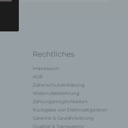
u einer
 zu
n,
Rechtliches
Impressum
AGB
Datenschutzerklärung
ng mit
Widerrufsbelehrung
Zahlungsmöglichkeiten
legung
Rückgabe von Elektroaltgeräten
ung,
Garantie & Gewährleistung
oder
Qualität & Transparenz