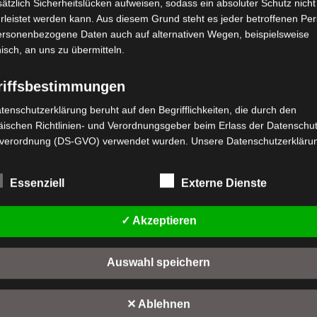
ätzlich Sicherheitslücken aufweisen, sodass ein absoluter Schutz nicht
leistet werden kann. Aus diesem Grund steht es jeder betroffenen Pe
personenbezogene Daten auch auf alternativen Wegen, beispielsweise
nisch, an uns zu übermitteln.
riffsbestimmungen
tenschutzerklärung beruht auf den Begrifflichkeiten, die durch den
stenloser Versand
Kostenloser Versand
ischen Richtlinien- und Verordnungsgeber beim Erlass der Datenschut
SX SEITENSTÄNDERFEDER
VSX LENKERSTANGE
verordnung (DS-GVO) verwendet wurden. Unsere Datenschutzerklärun
 für die Öffentlichkeit als auch für unsere Kunden und Geschäftspartne
wertet
Bewertet
,00
€
39,00
€
*
*
h lesbar und verständlich sein. Um dies zu gewährleisten, möchten wir
t
mit
0
Essenziell
Externe Dienste
rwendeten Begrifflichkeiten erläutern.
n
von
IN DEN WARENKORB
IN DEN WARENKORB
5
rwenden in dieser Datenschutzerklärung unter anderem die folgenden
✓ Akzeptieren
SX
VSX
fe:
a) personenbezogene Daten
Auswahl speichern
Personenbezogene Daten sind alle Informationen, die sich auf eine
identifizierte oder identifizierbare natürliche Person (im Folgenden
"betroffene Person") beziehen. Als identifizierbar wird eine natürliche 
✕ Ablehnen