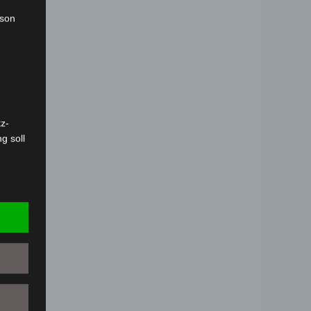
rson
z-
g soll
r
 vorab
Person