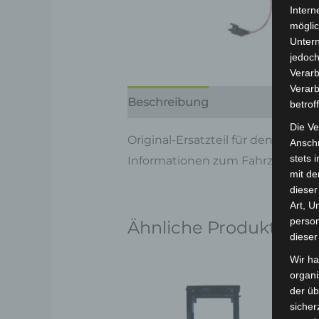
Intern
möglic
Unter
jedoch
Verarb
Verarb
Beschreibung
Produktsicherhe
betrof
Die Ve
Original-Ersatzteil für den Elektr
Anschr
stets 
Informationen zum Fahrzeug find
mit de
dieser
Art, U
person
Ähnliche Produkte
dieser
Wir ha
organ
der üb
sicher