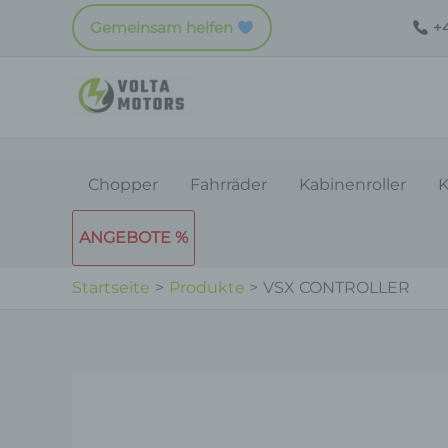
Zum
Gemeinsam helfen
+4
Inhalt
springen
Chopper
Fahrräder
Kabinenroller
K
ANGEBOTE %
Startseite
Produkte
VSX CONTROLLER