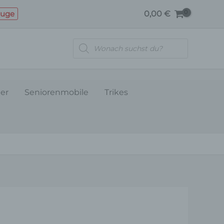
Menge
euge
0,00
€
Products
search
ler
Seniorenmobile
Trikes