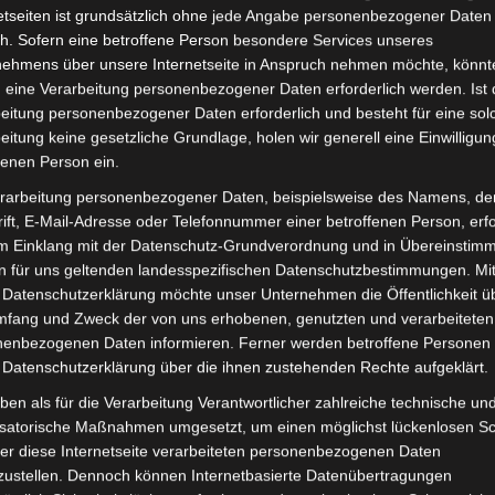
etseiten ist grundsätzlich ohne jede Angabe personenbezogener Daten
Lieferzeit:
Versandfertig i
h. Sofern eine betroffene Person besondere Services unseres
nehmens über unsere Internetseite in Anspruch nehmen möchte, könnt
 eine Verarbeitung personenbezogener Daten erforderlich werden. Ist 
eitung personenbezogener Daten erforderlich und besteht für eine sol
eitung keine gesetzliche Grundlage, holen wir generell eine Einwilligun
it
Rezensionen (0)
fenen Person ein.
rarbeitung personenbezogener Daten, beispielsweise des Namens, de
o-Scooter VSX. Controller für optimale Funktionalität und
ift, E-Mail-Adresse oder Telefonnummer einer betroffenen Person, erfo
im Einklang mit der Datenschutz-Grundverordnung und in Übereinstim
est du hier:
Volta Motor Elektro-Scooter VSX
.
n für uns geltenden landesspezifischen Datenschutzbestimmungen. Mit
 Datenschutzerklärung möchte unser Unternehmen die Öffentlichkeit ü
mfang und Zweck der von uns erhobenen, genutzten und verarbeiteten
enbezogenen Daten informieren. Ferner werden betroffene Personen 
 Datenschutzerklärung über die ihnen zustehenden Rechte aufgeklärt.
ben als für die Verarbeitung Verantwortlicher zahlreiche technische un
isatorische Maßnahmen umgesetzt, um einen möglichst lückenlosen S
er diese Internetseite verarbeiteten personenbezogenen Daten
zustellen. Dennoch können Internetbasierte Datenübertragungen