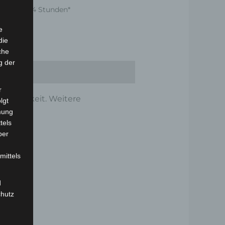
nnerhalb 24 Stunden*
e
die
che
g der
r
 Haltbarkeit. Weitere
lgt
mung
tels
ber
mittels
d
chutz