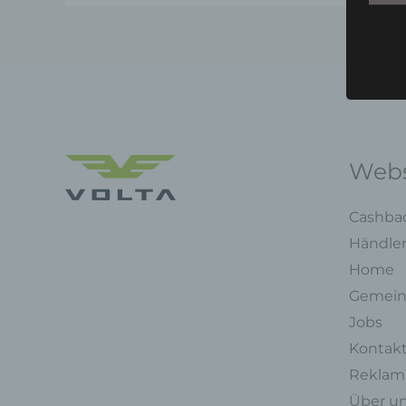
Webs
Cashba
Händle
Home
Gemein
Jobs
Kontak
Reklama
Über u