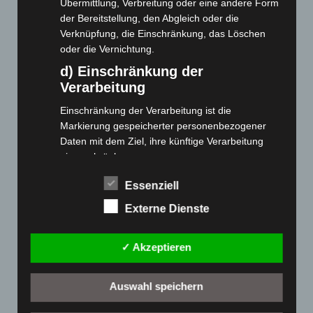
Übermittlung, Verbreitung oder eine andere Form
der Bereitstellung, den Abgleich oder die
Cashback-Aktion
Verknüpfung, die Einschränkung, das Löschen
Händler werden
oder die Vernichtung.
Home
d) Einschränkung der
Gemeinsam spenden
Verarbeitung
Jobs
Einschränkung der Verarbeitung ist die
Kontakt
Markierung gespeicherter personenbezogener
Reklamation einreichen
Daten mit dem Ziel, ihre künftige Verarbeitung
einzuschränken.
Über uns
e) Profiling
Produktpalette
Essenziell
Profiling ist jede Art der automatisierten
Externe Dienste
Verarbeitung personenbezogener Daten, die darin
Elektro-Chopper
besteht, dass diese personenbezogenen Daten
Elektro-Fahrräder
✓ Akzeptieren
verwendet werden, um bestimmte persönliche
Elektro-Kabinenroller
Aspekte, die sich auf eine natürliche Person
Elektro-Klappräder
beziehen, zu bewerten, insbesondere, um
Auswahl speichern
Aspekte bezüglich Arbeitsleistung, wirtschaftlicher
Elektro-Lastendreiräder
Lage, Gesundheit, persönlicher Vorlieben,