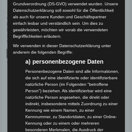
Grundverordnung (DS-GVO) verwendet wurden. Unsere
Datenschutzerklärung soll sowohl für die Öffentlichkeit
Kostenloser Versand
Kostenloser Versand
als auch für unsere Kunden und Geschäftspartner
VSX VORDERES
VSX MITTLERER
einfach lesbar und verständlich sein. Um dies zu
FEDERUNGSSET
STÄNDERFEDER
(SCHEIBENBREMSENMODELL)
gewährleisten, möchten wir vorab die verwendeten
Begrifflichkeiten erläutern.
Bewertet
19,00
€
*
mit
Bewertet
79,00
€
*
0
mit
Wir verwenden in dieser Datenschutzerklärung unter
von
IN DEN WARENKORB
0
5
anderem die folgenden Begriffe:
von
IN DEN WARENKORB
5
VSX
a) personenbezogene Daten
VSX
Personenbezogene Daten sind alle Informationen,
die sich auf eine identifizierte oder identifizierbare
natürliche Person (im Folgenden "betroffene
Person") beziehen. Als identifizierbar wird eine
natürliche Person angesehen, die direkt oder
indirekt, insbesondere mittels Zuordnung zu einer
Kennung wie einem Namen, zu einer
Kennnummer, zu Standortdaten, zu einer Online-
Kennung oder zu einem oder mehreren
besonderen Merkmalen, die Ausdruck der