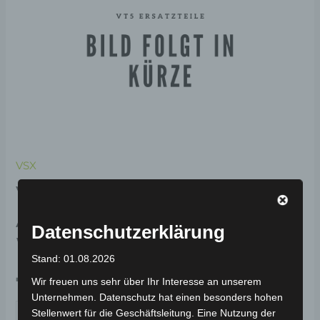
VSX
VSX DEKORATIVE
ABDECKUNG LINKS-
Datenschutzerklärung
WEISS
Stand: 01.08.2026
79,00
€
Wir freuen uns sehr über Ihr Interesse an unserem
*
Unternehmen. Datenschutz hat einen besonders hohen
IN DEN WARENKORB
Stellenwert für die Geschäftsleitung. Eine Nutzung der