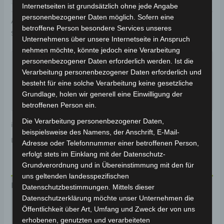
Internetseiten ist grundsätzlich ohne jede Angabe
personenbezogener Daten möglich. Sofern eine
Artikelnummer:
3H202-6017A-03
Kategorie:
VSX
betroffene Person besondere Services unseres
Schlagwort:
Karosserie & Verkleidung
Unternehmens über unsere Internetseite in Anspruch
nehmen möchte, könnte jedoch eine Verarbeitung
Garantiert sicherer Checkout
personenbezogener Daten erforderlich werden. Ist die
Verarbeitung personenbezogener Daten erforderlich und
besteht für eine solche Verarbeitung keine gesetzliche
Grundlage, holen wir generell eine Einwilligung der
betroffenen Person ein.
Die Verarbeitung personenbezogener Daten,
inkl. 19 % MwSt.
Kostenloser Versand
beispielsweise des Namens, der Anschrift, E-Mail-
Lieferzeit:
Versandfertig innerhalb 24 Stunden*
Adresse oder Telefonnummer einer betroffenen Person,
erfolgt stets im Einklang mit der Datenschutz-
Grundverordnung und in Übereinstimmung mit den für
uns geltenden landesspezifischen
Beschreibung
Datenschutzbestimmungen. Mittels dieser
Datenschutzerklärung möchte unser Unternehmen die
Produktsicherheit
Öffentlichkeit über Art, Umfang und Zweck der von uns
erhobenen, genutzten und verarbeiteten