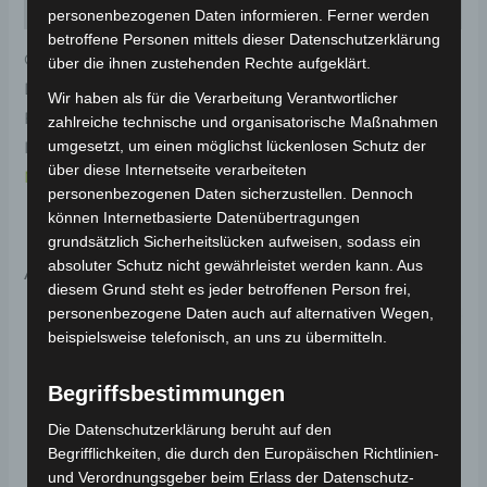
Rezensionen (0)
personenbezogenen Daten informieren. Ferner werden
betroffene Personen mittels dieser Datenschutzerklärung
Original-Ersatzteil für den Elektro-Scooter VSX.
über die ihnen zustehenden Rechte aufgeklärt.
Dekorative abdeckung links-weiss für optimale
Wir haben als für die Verarbeitung Verantwortlicher
Funktionalität und Haltbarkeit. Weitere
zahlreiche technische und organisatorische Maßnahmen
umgesetzt, um einen möglichst lückenlosen Schutz der
Informationen zum Fahrzeug findest du hier:
Volta
über diese Internetseite verarbeiteten
Motor Elektro-Scooter VSX
.
personenbezogenen Daten sicherzustellen. Dennoch
können Internetbasierte Datenübertragungen
grundsätzlich Sicherheitslücken aufweisen, sodass ein
Ähnliche Produkte
absoluter Schutz nicht gewährleistet werden kann. Aus
diesem Grund steht es jeder betroffenen Person frei,
personenbezogene Daten auch auf alternativen Wegen,
beispielsweise telefonisch, an uns zu übermitteln.
Begriffsbestimmungen
Die Datenschutzerklärung beruht auf den
Begrifflichkeiten, die durch den Europäischen Richtlinien-
und Verordnungsgeber beim Erlass der Datenschutz-