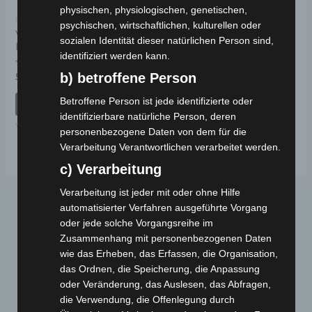
physischen, physiologischen, genetischen,
Kostenloser Versand
psychischen, wirtschaftlichen, kulturellen oder
VSX HINTERE
sozialen Identität dieser natürlichen Person sind,
KOFFERSTANGE
identifiziert werden kann.
Bewertet
b) betroffene Person
59,00
€
*
mit
0
von
Betroffene Person ist jede identifizierte oder
IN DEN WARENKORB
5
identifizierbare natürliche Person, deren
VSX
personenbezogene Daten von dem für die
Verarbeitung Verantwortlichen verarbeitet werden.
c) Verarbeitung
Verarbeitung ist jeder mit oder ohne Hilfe
automatisierter Verfahren ausgeführte Vorgang
oder jede solche Vorgangsreihe im
Zusammenhang mit personenbezogenen Daten
wie das Erheben, das Erfassen, die Organisation,
das Ordnen, die Speicherung, die Anpassung
oder Veränderung, das Auslesen, das Abfragen,
die Verwendung, die Offenlegung durch
Webseite