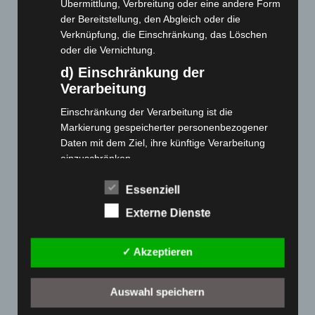
Übermittlung, Verbreitung oder eine andere Form
der Bereitstellung, den Abgleich oder die
Cashback-Aktion
Verknüpfung, die Einschränkung, das Löschen
Händler werden
oder die Vernichtung.
Home
d) Einschränkung der
Verarbeitung
Gemeinsam spenden
Jobs
Einschränkung der Verarbeitung ist die
Kontakt
Markierung gespeicherter personenbezogener
Daten mit dem Ziel, ihre künftige Verarbeitung
Reklamation einreichen
einzuschränken.
Über uns
e) Profiling
Produktpalette
Essenziell
Profiling ist jede Art der automatisierten
Externe Dienste
Verarbeitung personenbezogener Daten, die darin
Elektro-Chopper
besteht, dass diese personenbezogenen Daten
Elektro-Fahrräder
verwendet werden, um bestimmte persönliche
✓ Akzeptieren
Elektro-Kabinenroller
Aspekte, die sich auf eine natürliche Person
Elektro-Klappräder
beziehen, zu bewerten, insbesondere, um
Auswahl speichern
Aspekte bezüglich Arbeitsleistung, wirtschaftlicher
Elektro-Lastendreiräder
Lage, Gesundheit, persönlicher Vorlieben,