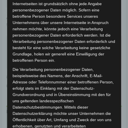
IN DEN WARENKORB
Internetseiten ist grundsätzlich ohne jede Angabe
personenbezogener Daten möglich. Sofern eine
betroffene Person besondere Services unseres
Artikelnummer:
3H202-6016A-B1
Kategorie:
VSX
Unternehmens über unsere Internetseite in Anspruch
Schlagwort:
Karosserie & Verkleidung
nehmen möchte, könnte jedoch eine Verarbeitung
Garantiert sicherer Checkout
personenbezogener Daten erforderlich werden. Ist die
Verarbeitung personenbezogener Daten erforderlich und
besteht für eine solche Verarbeitung keine gesetzliche
Grundlage, holen wir generell eine Einwilligung der
betroffenen Person ein.
Die Verarbeitung personenbezogener Daten,
beispielsweise des Namens, der Anschrift, E-Mail-
inkl. 19 % MwSt.
Kostenloser Versand
Adresse oder Telefonnummer einer betroffenen Person,
Lieferzeit:
Versandfertig innerhalb 24 Stunden*
erfolgt stets im Einklang mit der Datenschutz-
Grundverordnung und in Übereinstimmung mit den für
uns geltenden landesspezifischen
Datenschutzbestimmungen. Mittels dieser
Beschreibung
Datenschutzerklärung möchte unser Unternehmen die
Öffentlichkeit über Art, Umfang und Zweck der von uns
Produktsicherheit
erhobenen, genutzten und verarbeiteten