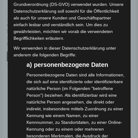
Grundverordnung (DS-GVO) verwendet wurden. Unsere
Datenschutzerklärung soll sowohl für die Öffentlichkeit
als auch für unsere Kunden und Geschäftspartner
Kostenloser Versand
Kostenloser Versand
einfach lesbar und verständlich sein. Um dies zu
VSX MITTLERER
VSX SECHSKANT-
STÄNDERFEDER
FLANSCH-SCHRAUBE
gewährleisten, möchten wir vorab die verwendeten
(M12*185)
Begrifflichkeiten erläutern.
Bewertet
19,00
€
*
mit
Wir verwenden in dieser Datenschutzerklärung unter
Bewertet
19,00
€
*
0
mit
anderem die folgenden Begriffe:
von
IN DEN WARENKORB
0
5
von
IN DEN WARENKORB
a) personenbezogene Daten
5
VSX
VSX
Personenbezogene Daten sind alle Informationen,
die sich auf eine identifizierte oder identifizierbare
natürliche Person (im Folgenden "betroffene
Person") beziehen. Als identifizierbar wird eine
natürliche Person angesehen, die direkt oder
indirekt, insbesondere mittels Zuordnung zu einer
Kennung wie einem Namen, zu einer
Kennnummer, zu Standortdaten, zu einer Online-
Kennung oder zu einem oder mehreren
besonderen Merkmalen, die Ausdruck der