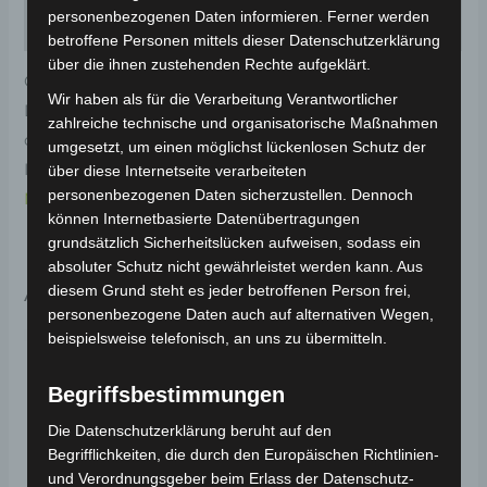
personenbezogenen Daten informieren. Ferner werden
Rezensionen (0)
betroffene Personen mittels dieser Datenschutzerklärung
über die ihnen zustehenden Rechte aufgeklärt.
Original-Ersatzteil für den Elektro-Scooter VSX.
Wir haben als für die Verarbeitung Verantwortlicher
Dekorative abdeckung rechts-mattschwarz (2020) für
zahlreiche technische und organisatorische Maßnahmen
optimale Funktionalität und Haltbarkeit. Weitere
umgesetzt, um einen möglichst lückenlosen Schutz der
Informationen zum Fahrzeug findest du hier:
Volta
über diese Internetseite verarbeiteten
personenbezogenen Daten sicherzustellen. Dennoch
Motor Elektro-Scooter VSX
.
können Internetbasierte Datenübertragungen
grundsätzlich Sicherheitslücken aufweisen, sodass ein
absoluter Schutz nicht gewährleistet werden kann. Aus
Ähnliche Produkte
diesem Grund steht es jeder betroffenen Person frei,
personenbezogene Daten auch auf alternativen Wegen,
beispielsweise telefonisch, an uns zu übermitteln.
Begriffsbestimmungen
Die Datenschutzerklärung beruht auf den
Begrifflichkeiten, die durch den Europäischen Richtlinien-
und Verordnungsgeber beim Erlass der Datenschutz-