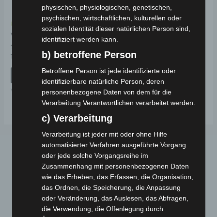
physischen, physiologischen, genetischen,
psychischen, wirtschaftlichen, kulturellen oder
Kostenloser Versand
sozialen Identität dieser natürlichen Person sind,
VSX HELMHALTER
identifiziert werden kann.
b) betroffene Person
Bewertet
19,00
€
*
mit
0
Betroffene Person ist jede identifizierte oder
von
IN DEN WARENKORB
5
identifizierbare natürliche Person, deren
VSX
personenbezogene Daten von dem für die
Verarbeitung Verantwortlichen verarbeitet werden.
c) Verarbeitung
Verarbeitung ist jeder mit oder ohne Hilfe
automatisierter Verfahren ausgeführte Vorgang
oder jede solche Vorgangsreihe im
Zusammenhang mit personenbezogenen Daten
wie das Erheben, das Erfassen, die Organisation,
das Ordnen, die Speicherung, die Anpassung
oder Veränderung, das Auslesen, das Abfragen,
die Verwendung, die Offenlegung durch
Webseite