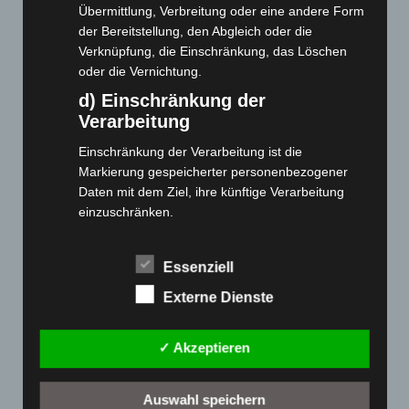
Übermittlung, Verbreitung oder eine andere Form
Webseite
der Bereitstellung, den Abgleich oder die
Verknüpfung, die Einschränkung, das Löschen
Cashback-Aktion
oder die Vernichtung.
Händler werden
d) Einschränkung der
Home
Verarbeitung
Gemeinsam spenden
Einschränkung der Verarbeitung ist die
Jobs
Markierung gespeicherter personenbezogener
Kontakt
Daten mit dem Ziel, ihre künftige Verarbeitung
einzuschränken.
Reklamation einreichen
e) Profiling
Über uns
Essenziell
Profiling ist jede Art der automatisierten
Produktpalette
Verarbeitung personenbezogener Daten, die darin
Externe Dienste
besteht, dass diese personenbezogenen Daten
Elektro-Chopper
verwendet werden, um bestimmte persönliche
Elektro-Fahrräder
✓ Akzeptieren
Aspekte, die sich auf eine natürliche Person
Elektro-Kabinenroller
beziehen, zu bewerten, insbesondere, um
Aspekte bezüglich Arbeitsleistung, wirtschaftlicher
Elektro-Klappräder
Auswahl speichern