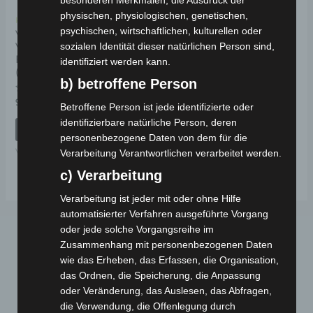
besonderen Merkmalen, die Ausdruck der
physischen, physiologischen, genetischen,
Kostenloser Versand
psychischen, wirtschaftlichen, kulturellen oder
VSX LENKSÄULE UND
VORDERES
sozialen Identität dieser natürlichen Person sind,
FEDERUNGSSET
identifiziert werden kann.
(TROMMELBREMSE)
b) betroffene Person
Bewertet
99,00
€
*
Betroffene Person ist jede identifizierte oder
mit
0
identifizierbare natürliche Person, deren
von
IN DEN WARENKORB
5
personenbezogene Daten von dem für die
VSX
Verarbeitung Verantwortlichen verarbeitet werden.
c) Verarbeitung
Verarbeitung ist jeder mit oder ohne Hilfe
automatisierter Verfahren ausgeführte Vorgang
oder jede solche Vorgangsreihe im
Zusammenhang mit personenbezogenen Daten
wie das Erheben, das Erfassen, die Organisation,
das Ordnen, die Speicherung, die Anpassung
oder Veränderung, das Auslesen, das Abfragen,
die Verwendung, die Offenlegung durch