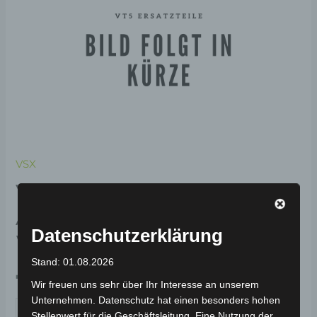
VSX
VSX DEKORATIVE
ABDECKUNG RECHTS-
Datenschutzerklärung
WEISS
Stand: 01.08.2026
79,00
€
*
Wir freuen uns sehr über Ihr Interesse an unserem
Unternehmen. Datenschutz hat einen besonders hohen
IN DEN WARENKORB
Stellenwert für die Geschäftsleitung. Eine Nutzung der