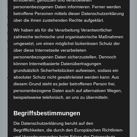
erhobenen, genutzten und verarbeiteten
Rezensionen (0)
personenbezogenen Daten informieren. Ferner werden
betroffene Personen mittels dieser Datenschutzerklärung
Original-Ersatzteil für den Elektro-Scooter VSX.
über die ihnen zustehenden Rechte aufgeklärt.
Dekorative abdeckung rechts-weiss für optimale
Wir haben als für die Verarbeitung Verantwortlicher
Funktionalität und Haltbarkeit. Weitere
zahlreiche technische und organisatorische Maßnahmen
Informationen zum Fahrzeug findest du hier:
Volta
umgesetzt, um einen möglichst lückenlosen Schutz der
Motor Elektro-Scooter VSX
.
über diese Internetseite verarbeiteten
personenbezogenen Daten sicherzustellen. Dennoch
können Internetbasierte Datenübertragungen
grundsätzlich Sicherheitslücken aufweisen, sodass ein
Ähnliche Produkte
absoluter Schutz nicht gewährleistet werden kann. Aus
diesem Grund steht es jeder betroffenen Person frei,
personenbezogene Daten auch auf alternativen Wegen,
beispielsweise telefonisch, an uns zu übermitteln.
Begriffsbestimmungen
Die Datenschutzerklärung beruht auf den
Begrifflichkeiten, die durch den Europäischen Richtlinien-
und Verordnungsgeber beim Erlass der Datenschutz-