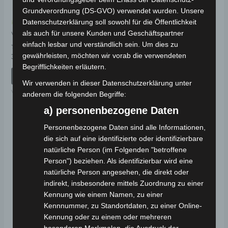
Grundverordnung (DS-GVO) verwendet wurden. Unsere
Datenschutzerklärung soll sowohl für die Öffentlichkeit
Kostenloser Versand
Kostenloser Versand
VSX SECHSKANT-
als auch für unsere Kunden und Geschäftspartner
VSX LENKERSTANGE
FLANSCH-SCHRAUBE
einfach lesbar und verständlich sein. Um dies zu
(M12*185)
gewährleisten, möchten wir vorab die verwendeten
Bewertet
39,00
€
*
mit
Begrifflichkeiten erläutern.
0
Bewertet
19,00
€
von
*
IN DEN WARENKORB
mit
5
Wir verwenden in dieser Datenschutzerklärung unter
0
von
IN DEN WARENKORB
VSX
anderem die folgenden Begriffe:
5
VSX
a) personenbezogene Daten
Personenbezogene Daten sind alle Informationen,
die sich auf eine identifizierte oder identifizierbare
natürliche Person (im Folgenden "betroffene
Person") beziehen. Als identifizierbar wird eine
natürliche Person angesehen, die direkt oder
indirekt, insbesondere mittels Zuordnung zu einer
Kennung wie einem Namen, zu einer
Kennnummer, zu Standortdaten, zu einer Online-
Kennung oder zu einem oder mehreren