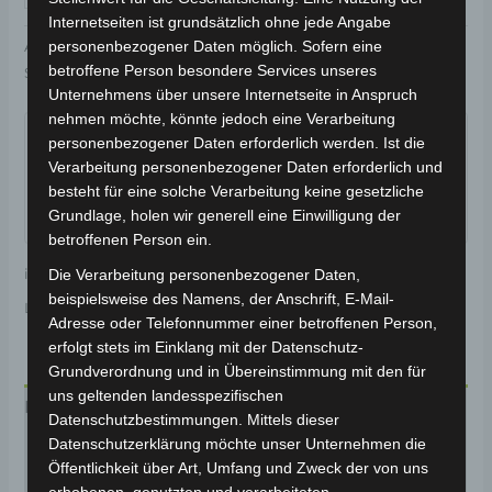
Internetseiten ist grundsätzlich ohne jede Angabe
Artikelnummer:
3H202-6016A-03
Kategorie:
VSX
personenbezogener Daten möglich. Sofern eine
betroffene Person besondere Services unseres
Schlagwort:
Karosserie & Verkleidung
Unternehmens über unsere Internetseite in Anspruch
Garantiert sicherer Checkout
nehmen möchte, könnte jedoch eine Verarbeitung
personenbezogener Daten erforderlich werden. Ist die
Verarbeitung personenbezogener Daten erforderlich und
besteht für eine solche Verarbeitung keine gesetzliche
Grundlage, holen wir generell eine Einwilligung der
betroffenen Person ein.
inkl. 19 % MwSt.
Kostenloser Versand
Die Verarbeitung personenbezogener Daten,
beispielsweise des Namens, der Anschrift, E-Mail-
Lieferzeit:
Versandfertig innerhalb 24 Stunden*
Adresse oder Telefonnummer einer betroffenen Person,
erfolgt stets im Einklang mit der Datenschutz-
Grundverordnung und in Übereinstimmung mit den für
uns geltenden landesspezifischen
Beschreibung
Datenschutzbestimmungen. Mittels dieser
Datenschutzerklärung möchte unser Unternehmen die
Produktsicherheit
Öffentlichkeit über Art, Umfang und Zweck der von uns