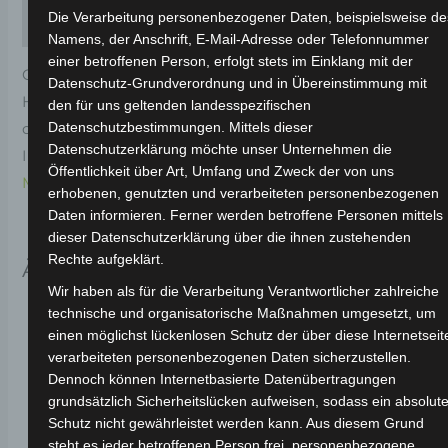
Die Verarbeitung personenbezogener Daten, beispielsweise de
Rezensionen (0)
Namens, der Anschrift, E-Mail-Adresse oder Telefonnummer
einer betroffenen Person, erfolgt stets im Einklang mit der
Original-Ersatzteil für den Elektro-Scooter VSX.
Datenschutz-Grundverordnung und in Übereinstimmung mit
Hintere rücklichtoberabdeckung-hellrot (2022) für
den für uns geltenden landesspezifischen
Datenschutzbestimmungen. Mittels dieser
optimale Funktionalität und Haltbarkeit. Weitere
Datenschutzerklärung möchte unser Unternehmen die
Informationen zum Fahrzeug findest du hier:
Volta
Öffentlichkeit über Art, Umfang und Zweck der von uns
Motor Elektro-Scooter VSX
.
erhobenen, genutzten und verarbeiteten personenbezogenen
Daten informieren. Ferner werden betroffene Personen mittels
dieser Datenschutzerklärung über die ihnen zustehenden
Rechte aufgeklärt.
Ähnliche Produkte
Wir haben als für die Verarbeitung Verantwortlicher zahlreiche
technische und organisatorische Maßnahmen umgesetzt, um
einen möglichst lückenlosen Schutz der über diese Internetseit
verarbeiteten personenbezogenen Daten sicherzustellen.
Dennoch können Internetbasierte Datenübertragungen
grundsätzlich Sicherheitslücken aufweisen, sodass ein absolute
Schutz nicht gewährleistet werden kann. Aus diesem Grund
steht es jeder betroffenen Person frei, personenbezogene