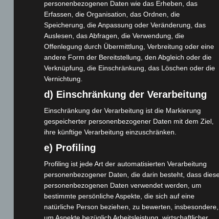
personenbezogenen Daten wie das Erheben, das
Erfassen, die Organisation, das Ordnen, die
Cashback-Aktion
Speicherung, die Anpassung oder Veränderung, das
Händler werden
Auslesen, das Abfragen, die Verwendung, die
Home
Offenlegung durch Übermittlung, Verbreitung oder eine
andere Form der Bereitstellung, den Abgleich oder die
Gemeinsam spenden
Verknüpfung, die Einschränkung, das Löschen oder die
Jobs
Vernichtung.
Kontakt
d) Einschränkung der Verarbeitung
Reklamation einreichen
Einschränkung der Verarbeitung ist die Markierung
Über uns
gespeicherter personenbezogener Daten mit dem Ziel,
Produktpalette
ihre künftige Verarbeitung einzuschränken.
e) Profiling
Elektro-Chopper
Profiling ist jede Art der automatisierten Verarbeitung
Elektro-Fahrräder
personenbezogener Daten, die darin besteht, dass dies
Elektro-Kabinenroller
personenbezogenen Daten verwendet werden, um
Elektro-Klappräder
bestimmte persönliche Aspekte, die sich auf eine
natürliche Person beziehen, zu bewerten, insbesondere,
Elektro-Lastendreiräder
um Aspekte bezüglich Arbeitsleistung, wirtschaftlicher