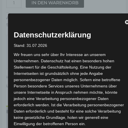
IN DEN WARENKORB
Artikelnummer:
3H202-6010A-B4
Kategorie:
VSX
Schlagwort:
Elektrik & Beleuchtung
Datenschutzerklärung
Garantiert sicherer Checkout
Stand: 31.07.2026
Wir freuen uns sehr über Ihr Interesse an unserem
Unternehmen. Datenschutz hat einen besonders hohen
Stellenwert für die Geschäftsleitung. Eine Nutzung der
Internetseiten ist grundsätzlich ohne jede Angabe
inkl. 19 % MwSt.
Kostenloser Versand
personenbezogener Daten möglich. Sofern eine betroffene
Lieferzeit:
Versandfertig innerhalb 24 Stunden*
Person besondere Services unseres Unternehmens über
unsere Internetseite in Anspruch nehmen möchte, könnte
jedoch eine Verarbeitung personenbezogener Daten
erforderlich werden. Ist die Verarbeitung personenbezogener
Daten erforderlich und besteht für eine solche Verarbeitung
Beschreibung
keine gesetzliche Grundlage, holen wir generell eine
Produktsicherheit
Einwilligung der betroffenen Person ein.