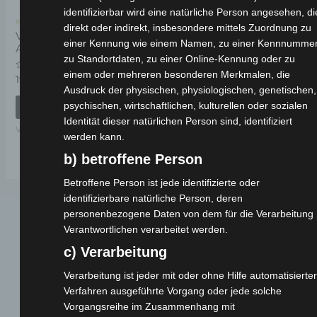
identifizierbar wird eine natürliche Person angesehen, di
Kostenloser Versand
direkt oder indirekt, insbesondere mittels Zuordnung zu
VSX RAHMENNUMMER-
einer Kennung wie einem Namen, zu einer Kennnummer
ABDECKUNG
zu Standortdaten, zu einer Online-Kennung oder zu
einem oder mehreren besonderen Merkmalen, die
Bewertet
19,00
€
*
mit
Ausdruck der physischen, physiologischen, genetischen,
0
von
psychischen, wirtschaftlichen, kulturellen oder sozialen
IN DEN WARENKORB
5
Identität dieser natürlichen Person sind, identifiziert
VSX
werden kann.
b) betroffene Person
Betroffene Person ist jede identifizierte oder
identifizierbare natürliche Person, deren
personenbezogene Daten von dem für die Verarbeitung
Verantwortlichen verarbeitet werden.
c) Verarbeitung
Verarbeitung ist jeder mit oder ohne Hilfe automatisierter
Verfahren ausgeführte Vorgang oder jede solche
Vorgangsreihe im Zusammenhang mit
Webseite