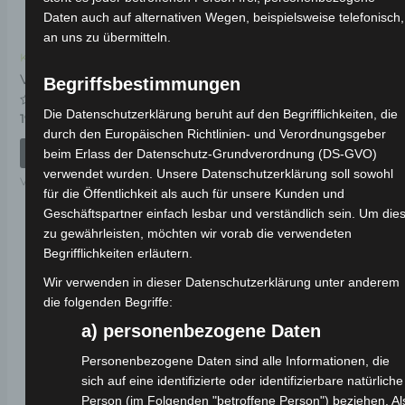
Daten auch auf alternativen Wegen, beispielsweise telefonisch,
an uns zu übermitteln.
Kostenloser Versand
Kostenloser Versand
VSX MITTLERER
VSX HELMHALTER
Begriffsbestimmungen
STÄNDERFEDER
Die Datenschutzerklärung beruht auf den Begrifflichkeiten, die
Bewertet
19,00
€
*
mit
Bewertet
19,00
€
*
durch den Europäischen Richtlinien- und Verordnungsgeber
0
mit
von
0
IN DEN WARENKORB
beim Erlass der Datenschutz-Grundverordnung (DS-GVO)
5
von
IN DEN WARENKORB
5
verwendet wurden. Unsere Datenschutzerklärung soll sowohl
VSX
für die Öffentlichkeit als auch für unsere Kunden und
VSX
Geschäftspartner einfach lesbar und verständlich sein. Um die
zu gewährleisten, möchten wir vorab die verwendeten
Begrifflichkeiten erläutern.
Wir verwenden in dieser Datenschutzerklärung unter anderem
die folgenden Begriffe:
a) personenbezogene Daten
Personenbezogene Daten sind alle Informationen, die
sich auf eine identifizierte oder identifizierbare natürliche
Person (im Folgenden "betroffene Person") beziehen. Al