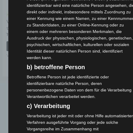
identifizierbar wird eine natürliche Person angesehen, di
direkt oder indirekt, insbesondere mittels Zuordnung zu
Kostenloser Versand
einer Kennung wie einem Namen, zu einer Kennnummer
VSX HELMHALTER
zu Standortdaten, zu einer Online-Kennung oder zu
einem oder mehreren besonderen Merkmalen, die
Bewertet
19,00
€
*
mit
Ausdruck der physischen, physiologischen, genetischen,
0
psychischen, wirtschaftlichen, kulturellen oder sozialen
von
IN DEN WARENKORB
5
Identität dieser natürlichen Person sind, identifiziert
VSX
werden kann.
b) betroffene Person
Betroffene Person ist jede identifizierte oder
identifizierbare natürliche Person, deren
personenbezogene Daten von dem für die Verarbeitung
Verantwortlichen verarbeitet werden.
c) Verarbeitung
Verarbeitung ist jeder mit oder ohne Hilfe automatisierter
Verfahren ausgeführte Vorgang oder jede solche
Vorgangsreihe im Zusammenhang mit
Webseite