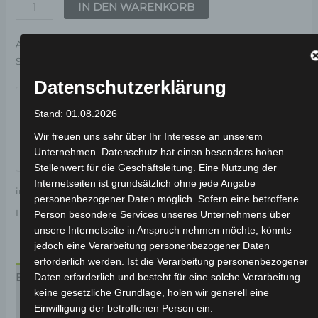
IN DEN WARENKORB
Artikelnummer:
3H202-6010A-01
Kategorie:
VSX
Schlagwort:
Elektrik & Beleuchtung
Datenschutzerklärung
Garantiert sicherer Checkout
Stand: 01.08.2026
Wir freuen uns sehr über Ihr Interesse an unserem
Unternehmen. Datenschutz hat einen besonders hohen
Stellenwert für die Geschäftsleitung. Eine Nutzung der
Internetseiten ist grundsätzlich ohne jede Angabe
inkl. 19 % MwSt.
Kostenloser Versand
personenbezogener Daten möglich. Sofern eine betroffene
Lieferzeit:
Versandfertig innerhalb 24 Stunden*
Person besondere Services unseres Unternehmens über
unsere Internetseite in Anspruch nehmen möchte, könnte
jedoch eine Verarbeitung personenbezogener Daten
erforderlich werden. Ist die Verarbeitung personenbezogener
Beschreibung
Daten erforderlich und besteht für eine solche Verarbeitung
keine gesetzliche Grundlage, holen wir generell eine
Produktsicherheit
Einwilligung der betroffenen Person ein.