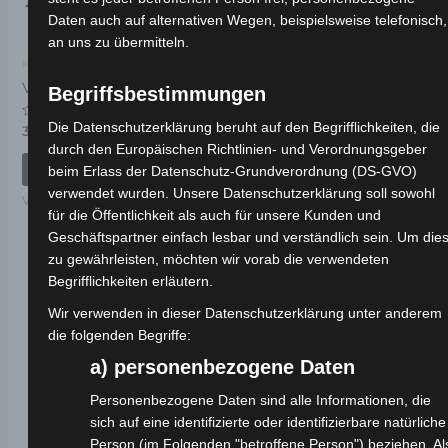
Daten auch auf alternativen Wegen, beispielsweise telefonisch,
an uns zu übermitteln.
Kostenloser Versand
Kostenloser Versand
VSX SECHSKANT-
VSX LENKERSTANGE
Begriffsbestimmungen
FLANSCH-SCHRAUBE
(M12*185)
Die Datenschutzerklärung beruht auf den Begrifflichkeiten, die
Bewertet
39,00
€
*
mit
durch den Europäischen Richtlinien- und Verordnungsgeber
0
Bewertet
19,00
€
von
*
IN DEN WARENKORB
beim Erlass der Datenschutz-Grundverordnung (DS-GVO)
mit
5
0
verwendet wurden. Unsere Datenschutzerklärung soll sowohl
von
IN DEN WARENKORB
VSX
5
für die Öffentlichkeit als auch für unsere Kunden und
VSX
Geschäftspartner einfach lesbar und verständlich sein. Um die
zu gewährleisten, möchten wir vorab die verwendeten
Begrifflichkeiten erläutern.
Wir verwenden in dieser Datenschutzerklärung unter anderem
die folgenden Begriffe:
a) personenbezogene Daten
Personenbezogene Daten sind alle Informationen, die
sich auf eine identifizierte oder identifizierbare natürliche
Person (im Folgenden "betroffene Person") beziehen. Al