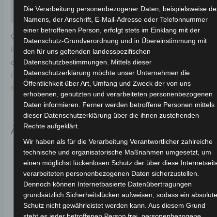
Die Verarbeitung personenbezogener Daten, beispielsweise de
Rezensionen (0)
Namens, der Anschrift, E-Mail-Adresse oder Telefonnummer
einer betroffenen Person, erfolgt stets im Einklang mit der
Original-Ersatzteil für den Elektro-Scooter VSX.
Datenschutz-Grundverordnung und in Übereinstimmung mit
Hintere rücklichtoberabdeckung-schwarz für
den für uns geltenden landesspezifischen
optimale Funktionalität und Haltbarkeit. Weitere
Datenschutzbestimmungen. Mittels dieser
Datenschutzerklärung möchte unser Unternehmen die
Informationen zum Fahrzeug findest du hier:
Volta
Öffentlichkeit über Art, Umfang und Zweck der von uns
Motor Elektro-Scooter VSX
.
erhobenen, genutzten und verarbeiteten personenbezogenen
Daten informieren. Ferner werden betroffene Personen mittels
dieser Datenschutzerklärung über die ihnen zustehenden
Rechte aufgeklärt.
Ähnliche Produkte
Wir haben als für die Verarbeitung Verantwortlicher zahlreiche
technische und organisatorische Maßnahmen umgesetzt, um
einen möglichst lückenlosen Schutz der über diese Internetseit
verarbeiteten personenbezogenen Daten sicherzustellen.
Dennoch können Internetbasierte Datenübertragungen
grundsätzlich Sicherheitslücken aufweisen, sodass ein absolute
Schutz nicht gewährleistet werden kann. Aus diesem Grund
steht es jeder betroffenen Person frei, personenbezogene