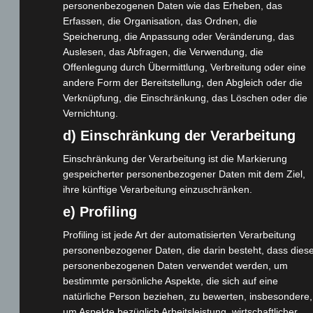
personenbezogenen Daten wie das Erheben, das
Erfassen, die Organisation, das Ordnen, die
Cashback-Aktion
Speicherung, die Anpassung oder Veränderung, das
Händler werden
Auslesen, das Abfragen, die Verwendung, die
Offenlegung durch Übermittlung, Verbreitung oder eine
Home
andere Form der Bereitstellung, den Abgleich oder die
Gemeinsam spenden
Verknüpfung, die Einschränkung, das Löschen oder die
Jobs
Vernichtung.
Kontakt
d) Einschränkung der Verarbeitung
Reklamation einreichen
Einschränkung der Verarbeitung ist die Markierung
Über uns
gespeicherter personenbezogener Daten mit dem Ziel,
Produktpalette
ihre künftige Verarbeitung einzuschränken.
e) Profiling
Elektro-Chopper
Profiling ist jede Art der automatisierten Verarbeitung
Elektro-Fahrräder
personenbezogener Daten, die darin besteht, dass dies
Elektro-Kabinenroller
personenbezogenen Daten verwendet werden, um
Elektro-Klappräder
bestimmte persönliche Aspekte, die sich auf eine
natürliche Person beziehen, zu bewerten, insbesondere,
Elektro-Lastendreiräder
um Aspekte bezüglich Arbeitsleistung, wirtschaftlicher