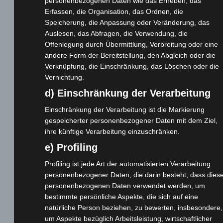
personenbezogenen Daten wie das Erheben, das
Cashback-Aktion
Erfassen, die Organisation, das Ordnen, die
Speicherung, die Anpassung oder Veränderung, das
Händler werden
Auslesen, das Abfragen, die Verwendung, die
Home
Offenlegung durch Übermittlung, Verbreitung oder eine
Gemeinsam spenden
andere Form der Bereitstellung, den Abgleich oder die
Jobs
Verknüpfung, die Einschränkung, das Löschen oder die
Kontakt
Vernichtung.
Reklamation einreichen
d) Einschränkung der Verarbeitung
Über uns
Einschränkung der Verarbeitung ist die Markierung
gespeicherter personenbezogener Daten mit dem Ziel,
Produktpalette
ihre künftige Verarbeitung einzuschränken.
e) Profiling
Elektro-Chopper
Elektro-Fahrräder
Profiling ist jede Art der automatisierten Verarbeitung
Elektro-Kabinenroller
personenbezogener Daten, die darin besteht, dass dies
personenbezogenen Daten verwendet werden, um
Elektro-Klappräder
bestimmte persönliche Aspekte, die sich auf eine
Elektro-Lastendreiräder
natürliche Person beziehen, zu bewerten, insbesondere,
Elektro-Roller
um Aspekte bezüglich Arbeitsleistung, wirtschaftlicher