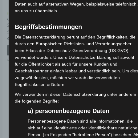
Daten auch auf alternativen Wegen, beispielsweise telefonisch,
an uns zu übermitteln.
Kostenloser Versand
Kostenloser Versand
VSX SITZUNTERE
VSX MITTLERER
SEITENPANEL LINKS
STÄNDERFEDER
Begriffsbestimmungen
Die Datenschutzerklärung beruht auf den Begrifflichkeiten, die
Bewertet
Bewertet
49,00
€
19,00
€
*
*
mit
mit
durch den Europäischen Richtlinien- und Verordnungsgeber
0
0
von
von
IN DEN WARENKORB
IN DEN WARENKORB
beim Erlass der Datenschutz-Grundverordnung (DS-GVO)
5
5
verwendet wurden. Unsere Datenschutzerklärung soll sowohl
VSX
VSX
für die Öffentlichkeit als auch für unsere Kunden und
Geschäftspartner einfach lesbar und verständlich sein. Um die
zu gewährleisten, möchten wir vorab die verwendeten
Begrifflichkeiten erläutern.
Wir verwenden in dieser Datenschutzerklärung unter anderem
die folgenden Begriffe:
a) personenbezogene Daten
Personenbezogene Daten sind alle Informationen, die
sich auf eine identifizierte oder identifizierbare natürliche
Person (im Folgenden "betroffene Person") beziehen. Al