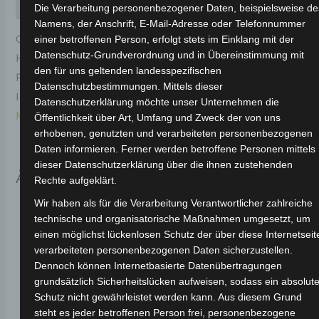
Rezensionen (0)
Die Verarbeitung personenbezogener Daten, beispielsweise de
Namens, der Anschrift, E-Mail-Adresse oder Telefonnummer
Original-Ersatzteil für den Elektro-Scooter VSX.
einer betroffenen Person, erfolgt stets im Einklang mit der
Datenschutz-Grundverordnung und in Übereinstimmung mit
Hintere rücklichtoberabdeckung-weiss für optimale
den für uns geltenden landesspezifischen
Funktionalität und Haltbarkeit. Weitere
Datenschutzbestimmungen. Mittels dieser
Informationen zum Fahrzeug findest du hier:
Volta
Datenschutzerklärung möchte unser Unternehmen die
Motor Elektro-Scooter VSX
.
Öffentlichkeit über Art, Umfang und Zweck der von uns
erhobenen, genutzten und verarbeiteten personenbezogenen
Daten informieren. Ferner werden betroffene Personen mittels
dieser Datenschutzerklärung über die ihnen zustehenden
Ähnliche Produkte
Rechte aufgeklärt.
Wir haben als für die Verarbeitung Verantwortlicher zahlreiche
technische und organisatorische Maßnahmen umgesetzt, um
einen möglichst lückenlosen Schutz der über diese Internetseit
verarbeiteten personenbezogenen Daten sicherzustellen.
Dennoch können Internetbasierte Datenübertragungen
grundsätzlich Sicherheitslücken aufweisen, sodass ein absolute
Schutz nicht gewährleistet werden kann. Aus diesem Grund
steht es jeder betroffenen Person frei, personenbezogene