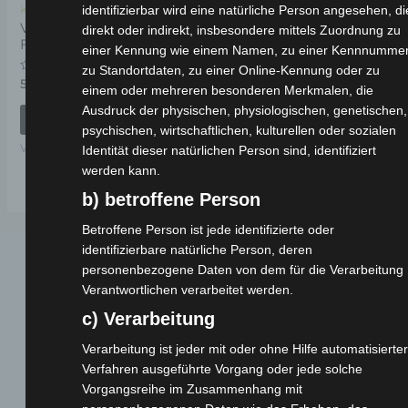
identifizierbar wird eine natürliche Person angesehen, di
Kostenloser Versand
VSX HINTERE
direkt oder indirekt, insbesondere mittels Zuordnung zu
FEDERUNG
einer Kennung wie einem Namen, zu einer Kennnummer
zu Standortdaten, zu einer Online-Kennung oder zu
Bewertet
59,00
€
*
einem oder mehreren besonderen Merkmalen, die
mit
0
Ausdruck der physischen, physiologischen, genetischen,
von
IN DEN WARENKORB
5
psychischen, wirtschaftlichen, kulturellen oder sozialen
VSX
Identität dieser natürlichen Person sind, identifiziert
werden kann.
b) betroffene Person
Betroffene Person ist jede identifizierte oder
identifizierbare natürliche Person, deren
personenbezogene Daten von dem für die Verarbeitung
Verantwortlichen verarbeitet werden.
c) Verarbeitung
Verarbeitung ist jeder mit oder ohne Hilfe automatisierter
Verfahren ausgeführte Vorgang oder jede solche
Webseite
Vorgangsreihe im Zusammenhang mit