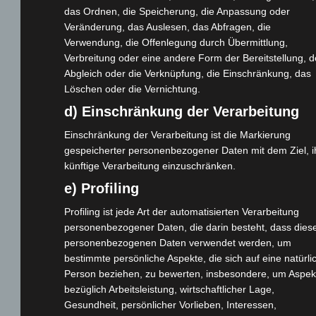
das Ordnen, die Speicherung, die Anpassung oder
Veränderung, das Auslesen, das Abfragen, die
Cashback-Aktion
Verwendung, die Offenlegung durch Übermittlung,
Händler werden
Verbreitung oder eine andere Form der Bereitstellung, 
Home
Abgleich oder die Verknüpfung, die Einschränkung, das
Gemeinsam spenden
Löschen oder die Vernichtung.
Jobs
d) Einschränkung der Verarbeitung
Kontakt
Einschränkung der Verarbeitung ist die Markierung
Reklamation einreichen
gespeicherter personenbezogener Daten mit dem Ziel, i
Über uns
künftige Verarbeitung einzuschränken.
e) Profiling
Produktpalette
Profiling ist jede Art der automatisierten Verarbeitung
Elektro-Chopper
personenbezogener Daten, die darin besteht, dass dies
Elektro-Fahrräder
personenbezogenen Daten verwendet werden, um
bestimmte persönliche Aspekte, die sich auf eine natürli
Elektro-Kabinenroller
Person beziehen, zu bewerten, insbesondere, um Aspek
Elektro-Klappräder
bezüglich Arbeitsleistung, wirtschaftlicher Lage,
Elektro-Lastendreiräder
Gesundheit, persönlicher Vorlieben, Interessen,