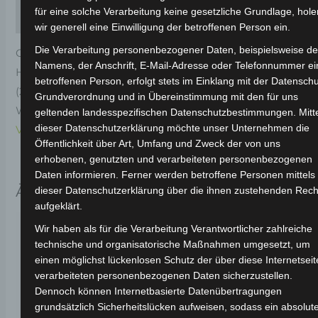
für eine solche Verarbeitung keine gesetzliche Grundlage, hole
Rezensionen (0)
wir generell eine Einwilligung der betroffenen Person ein.
Die Verarbeitung personenbezogener Daten, beispielsweise d
Original-Ersatzteil für den Elektro-Scooter VSX.
Namens, der Anschrift, E-Mail-Adresse oder Telefonnummer ei
Hintere rücklichtunterabdeckung-mattschwarz
betroffenen Person, erfolgt stets im Einklang mit der Datenschu
(2020) für optimale Funktionalität und Haltbarkeit.
Grundverordnung und in Übereinstimmung mit den für uns
Weitere Informationen zum Fahrzeug findest du hier:
geltenden landesspezifischen Datenschutzbestimmungen. Mitt
dieser Datenschutzerklärung möchte unser Unternehmen die
Volta Motor Elektro-Scooter VSX
.
Öffentlichkeit über Art, Umfang und Zweck der von uns
erhobenen, genutzten und verarbeiteten personenbezogenen
Daten informieren. Ferner werden betroffene Personen mittels
Ähnliche Produkte
dieser Datenschutzerklärung über die ihnen zustehenden Rech
aufgeklärt.
Wir haben als für die Verarbeitung Verantwortlicher zahlreiche
technische und organisatorische Maßnahmen umgesetzt, um
einen möglichst lückenlosen Schutz der über diese Internetseit
verarbeiteten personenbezogenen Daten sicherzustellen.
Dennoch können Internetbasierte Datenübertragungen
grundsätzlich Sicherheitslücken aufweisen, sodass ein absolut