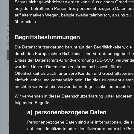
Schutz nicht gewährleistet werden kann. Aus diesem Grund ste
es jeder betroffenen Person frei, personenbezogene Daten au
auf alternativen Wegen, beispielsweise telefonisch, an uns zu
Kostenloser Versand
Kostenloser Versand
übermitteln.
VSX SITZUNTERE
VSX SCHWINGARM
VORDERSEITE
Begriffsbestimmungen
Bewertet
59,00
€
*
mit
Bewertet
29,00
€
*
0
mit
Die Datenschutzerklärung beruht auf den Begrifflichkeiten, die
von
0
IN DEN WARENKORB
5
durch den Europäischen Richtlinien- und Verordnungsgeber b
von
IN DEN WARENKORB
5
VSX
Erlass der Datenschutz-Grundverordnung (DS-GVO) verwende
VSX
wurden. Unsere Datenschutzerklärung soll sowohl für die
Öffentlichkeit als auch für unsere Kunden und Geschäftspartne
einfach lesbar und verständlich sein. Um dies zu gewährleisten
möchten wir vorab die verwendeten Begrifflichkeiten erläutern.
Wir verwenden in dieser Datenschutzerklärung unter anderem 
folgenden Begriffe:
a) personenbezogene Daten
Personenbezogene Daten sind alle Informationen, die si
auf eine identifizierte oder identifizierbare natürliche Pe