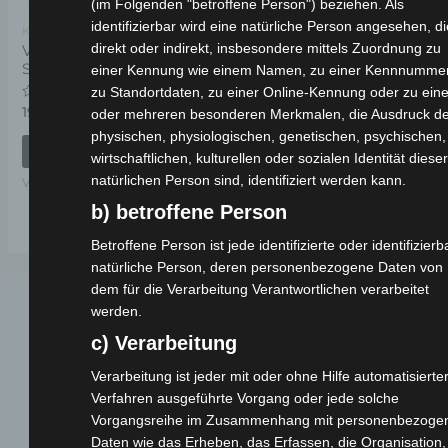
(im Folgenden "betroffene Person") beziehen. Als
identifizierbar wird eine natürliche Person angesehen, di
Kostenloser Versand
direkt oder indirekt, insbesondere mittels Zuordnung zu
VSX
SEITENSTÄNDERFEDER
einer Kennung wie einem Namen, zu einer Kennnummer
zu Standortdaten, zu einer Online-Kennung oder zu ein
Bewertet
19,00
€
oder mehreren besonderen Merkmalen, die Ausdruck de
*
mit
0
physischen, physiologischen, genetischen, psychischen,
von
IN DEN WARENKORB
wirtschaftlichen, kulturellen oder sozialen Identität dieser
5
natürlichen Person sind, identifiziert werden kann.
VSX
b) betroffene Person
Betroffene Person ist jede identifizierte oder identifizierb
natürliche Person, deren personenbezogene Daten von
dem für die Verarbeitung Verantwortlichen verarbeitet
werden.
c) Verarbeitung
Verarbeitung ist jeder mit oder ohne Hilfe automatisierte
Verfahren ausgeführte Vorgang oder jede solche
Vorgangsreihe im Zusammenhang mit personenbezoge
Webseite
Daten wie das Erheben, das Erfassen, die Organisation,