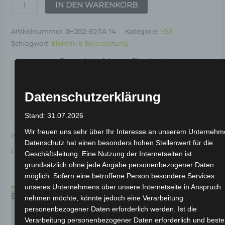
IN DEN WARENKORB
Artikelnummer:
3H202-6011A-14
Kategorie:
VSX
Schlagwort:
Elektrik & Beleuchtung
Garantiert sicherer Checkout
Datenschutzerklärung
Stand: 31.07.2026
Wir freuen uns sehr über Ihr Interesse an unserem Unternehm
inkl. 19 % MwSt.
Kostenloser Versand
Datenschutz hat einen besonders hohen Stellenwert für die
Lieferzeit:
Versandfertig innerhalb 24 Stunden*
Geschäftsleitung. Eine Nutzung der Internetseiten ist
grundsätzlich ohne jede Angabe personenbezogener Daten
möglich. Sofern eine betroffene Person besondere Services
unseres Unternehmens über unsere Internetseite in Anspruch
Beschreibung
nehmen möchte, könnte jedoch eine Verarbeitung
personenbezogener Daten erforderlich werden. Ist die
Produktsicherheit
Verarbeitung personenbezogener Daten erforderlich und beste