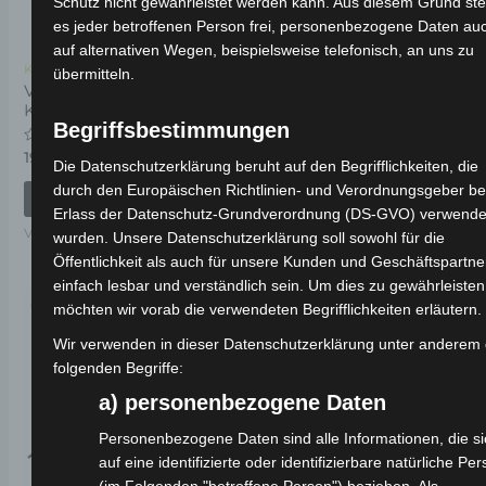
Schutz nicht gewährleistet werden kann. Aus diesem Grund ste
es jeder betroffenen Person frei, personenbezogene Daten au
auf alternativen Wegen, beispielsweise telefonisch, an uns zu
Kostenloser Versand
Kostenloser Versand
übermitteln.
VSX ANZEIGE
VSX
KUNSTSTOFF
BATTERIEBEFESTIGUNGSB
Begriffsbestimmungen
Bewertet
Bewertet
19,00
€
19,00
€
*
*
Die Datenschutzerklärung beruht auf den Begrifflichkeiten, die
mit
mit
0
0
durch den Europäischen Richtlinien- und Verordnungsgeber b
von
von
IN DEN WARENKORB
IN DEN WARENKORB
5
5
Erlass der Datenschutz-Grundverordnung (DS-GVO) verwende
VSX
VSX
wurden. Unsere Datenschutzerklärung soll sowohl für die
Öffentlichkeit als auch für unsere Kunden und Geschäftspartne
einfach lesbar und verständlich sein. Um dies zu gewährleisten
möchten wir vorab die verwendeten Begrifflichkeiten erläutern.
Wir verwenden in dieser Datenschutzerklärung unter anderem 
folgenden Begriffe:
a) personenbezogene Daten
Personenbezogene Daten sind alle Informationen, die si
auf eine identifizierte oder identifizierbare natürliche Pe