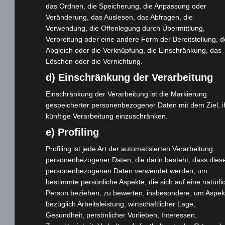
das Ordnen, die Speicherung, die Anpassung oder
Cashback-Aktion
Veränderung, das Auslesen, das Abfragen, die
Händler werden
Verwendung, die Offenlegung durch Übermittlung,
Verbreitung oder eine andere Form der Bereitstellung, 
Home
Abgleich oder die Verknüpfung, die Einschränkung, das
Gemeinsam spenden
Löschen oder die Vernichtung.
Jobs
d) Einschränkung der Verarbeitung
Kontakt
Einschränkung der Verarbeitung ist die Markierung
Reklamation einreichen
gespeicherter personenbezogener Daten mit dem Ziel, i
Über uns
künftige Verarbeitung einzuschränken.
Produktpalette
e) Profiling
Profiling ist jede Art der automatisierten Verarbeitung
Elektro-Chopper
personenbezogener Daten, die darin besteht, dass dies
Elektro-Fahrräder
personenbezogenen Daten verwendet werden, um
Elektro-Kabinenroller
bestimmte persönliche Aspekte, die sich auf eine natürli
Elektro-Klappräder
Person beziehen, zu bewerten, insbesondere, um Aspek
bezüglich Arbeitsleistung, wirtschaftlicher Lage,
Elektro-Lastendreiräder
Gesundheit, persönlicher Vorlieben, Interessen,
Elektro-Roller