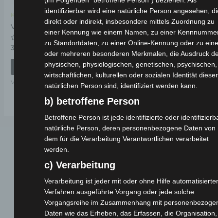
(im Folgenden "betroffene Person") beziehen. Als
identifizierbar wird eine natürliche Person angesehen, di
Kostenloser Versand
direkt oder indirekt, insbesondere mittels Zuordnung zu
VSX LENKERSTANGE
einer Kennung wie einem Namen, zu einer Kennnummer
zu Standortdaten, zu einer Online-Kennung oder zu ein
Bewertet
39,00
€
*
mit
oder mehreren besonderen Merkmalen, die Ausdruck de
0
physischen, physiologischen, genetischen, psychischen,
von
IN DEN WARENKORB
5
wirtschaftlichen, kulturellen oder sozialen Identität dieser
VSX
natürlichen Person sind, identifiziert werden kann.
b) betroffene Person
Betroffene Person ist jede identifizierte oder identifizierb
natürliche Person, deren personenbezogene Daten von
dem für die Verarbeitung Verantwortlichen verarbeitet
werden.
c) Verarbeitung
Verarbeitung ist jeder mit oder ohne Hilfe automatisierte
Verfahren ausgeführte Vorgang oder jede solche
Vorgangsreihe im Zusammenhang mit personenbezoge
Webseite
Daten wie das Erheben, das Erfassen, die Organisation,