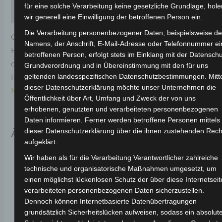
für eine solche Verarbeitung keine gesetzliche Grundlage, hole
Rezensionen (0)
wir generell eine Einwilligung der betroffenen Person ein.
Die Verarbeitung personenbezogener Daten, beispielsweise d
Original-Ersatzteil für den Elektro-Scooter VSX.
Namens, der Anschrift, E-Mail-Adresse oder Telefonnummer ei
Hintere rücklichtunterabdeckung-silber (grau) für
betroffenen Person, erfolgt stets im Einklang mit der Datenschu
optimale Funktionalität und Haltbarkeit. Weitere
Grundverordnung und in Übereinstimmung mit den für uns
geltenden landesspezifischen Datenschutzbestimmungen. Mitt
Informationen zum Fahrzeug findest du hier:
Volta
dieser Datenschutzerklärung möchte unser Unternehmen die
Motor Elektro-Scooter VSX
.
Öffentlichkeit über Art, Umfang und Zweck der von uns
erhobenen, genutzten und verarbeiteten personenbezogenen
Daten informieren. Ferner werden betroffene Personen mittels
Ähnliche Produkte
dieser Datenschutzerklärung über die ihnen zustehenden Rech
aufgeklärt.
Wir haben als für die Verarbeitung Verantwortlicher zahlreiche
technische und organisatorische Maßnahmen umgesetzt, um
einen möglichst lückenlosen Schutz der über diese Internetseit
verarbeiteten personenbezogenen Daten sicherzustellen.
Dennoch können Internetbasierte Datenübertragungen
grundsätzlich Sicherheitslücken aufweisen, sodass ein absolut