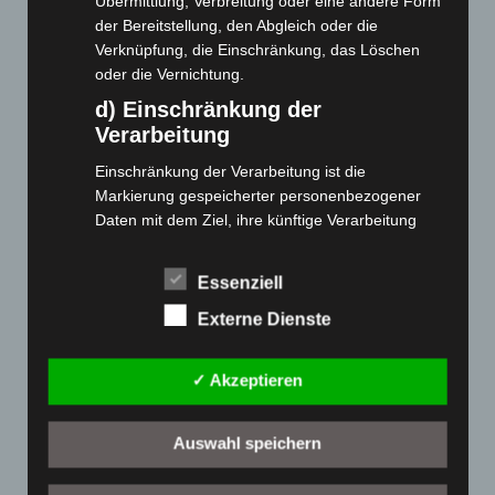
Übermittlung, Verbreitung oder eine andere Form
der Bereitstellung, den Abgleich oder die
Cashback-Aktion
Verknüpfung, die Einschränkung, das Löschen
Händler werden
oder die Vernichtung.
Home
d) Einschränkung der
Gemeinsam spenden
Verarbeitung
Jobs
Einschränkung der Verarbeitung ist die
Kontakt
Markierung gespeicherter personenbezogener
Reklamation einreichen
Daten mit dem Ziel, ihre künftige Verarbeitung
Über uns
einzuschränken.
Produktpalette
e) Profiling
Essenziell
Profiling ist jede Art der automatisierten
Externe Dienste
Elektro-Chopper
Verarbeitung personenbezogener Daten, die darin
Elektro-Fahrräder
besteht, dass diese personenbezogenen Daten
✓ Akzeptieren
verwendet werden, um bestimmte persönliche
Elektro-Kabinenroller
Aspekte, die sich auf eine natürliche Person
Elektro-Klappräder
beziehen, zu bewerten, insbesondere, um
Auswahl speichern
Elektro-Lastendreiräder
Aspekte bezüglich Arbeitsleistung, wirtschaftlicher
Elektro-Roller
Lage, Gesundheit, persönlicher Vorlieben,