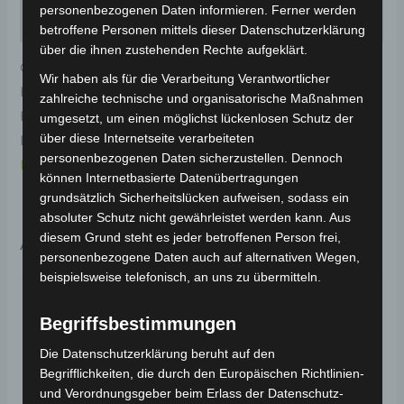
personenbezogenen Daten informieren. Ferner werden
Rezensionen (0)
betroffene Personen mittels dieser Datenschutzerklärung
über die ihnen zustehenden Rechte aufgeklärt.
Original-Ersatzteil für den Elektro-Scooter VSX.
Wir haben als für die Verarbeitung Verantwortlicher
Hinteres rücklicht untere abdeckung-rot für optimale
zahlreiche technische und organisatorische Maßnahmen
Funktionalität und Haltbarkeit. Weitere
umgesetzt, um einen möglichst lückenlosen Schutz der
über diese Internetseite verarbeiteten
Informationen zum Fahrzeug findest du hier:
Volta
personenbezogenen Daten sicherzustellen. Dennoch
Motor Elektro-Scooter VSX
.
können Internetbasierte Datenübertragungen
grundsätzlich Sicherheitslücken aufweisen, sodass ein
absoluter Schutz nicht gewährleistet werden kann. Aus
diesem Grund steht es jeder betroffenen Person frei,
Ähnliche Produkte
personenbezogene Daten auch auf alternativen Wegen,
beispielsweise telefonisch, an uns zu übermitteln.
Begriffsbestimmungen
Die Datenschutzerklärung beruht auf den
Begrifflichkeiten, die durch den Europäischen Richtlinien-
und Verordnungsgeber beim Erlass der Datenschutz-