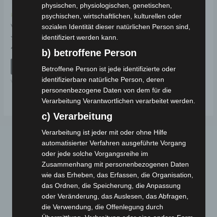
physischen, physiologischen, genetischen,
Kostenloser Versand
psychischen, wirtschaftlichen, kulturellen oder
VSX SITZBEHÄLTER
sozialen Identität dieser natürlichen Person sind,
identifiziert werden kann.
Bewertet
49,00
€
*
b) betroffene Person
mit
0
von
IN DEN WARENKORB
Betroffene Person ist jede identifizierte oder
5
identifizierbare natürliche Person, deren
VSX
personenbezogene Daten von dem für die
Verarbeitung Verantwortlichen verarbeitet werden.
c) Verarbeitung
Verarbeitung ist jeder mit oder ohne Hilfe
automatisierter Verfahren ausgeführte Vorgang
oder jede solche Vorgangsreihe im
Zusammenhang mit personenbezogenen Daten
wie das Erheben, das Erfassen, die Organisation,
das Ordnen, die Speicherung, die Anpassung
oder Veränderung, das Auslesen, das Abfragen,
Webseite
die Verwendung, die Offenlegung durch