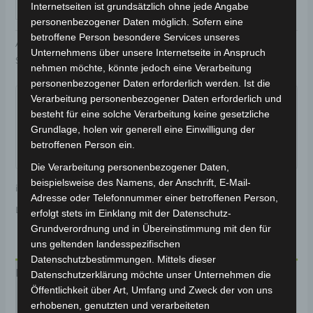
IN DEN WARENKORB
Internetseiten ist grundsätzlich ohne jede Angabe
personenbezogener Daten möglich. Sofern eine
betroffene Person besondere Services unseres
Artikelnummer:
3H202-6011A-04
Kategorie:
VSX
Unternehmens über unsere Internetseite in Anspruch
Schlagwort:
Elektrik & Beleuchtung
nehmen möchte, könnte jedoch eine Verarbeitung
personenbezogener Daten erforderlich werden. Ist die
Garantiert sicherer Checkout
Verarbeitung personenbezogener Daten erforderlich und
besteht für eine solche Verarbeitung keine gesetzliche
Grundlage, holen wir generell eine Einwilligung der
betroffenen Person ein.
Die Verarbeitung personenbezogener Daten,
beispielsweise des Namens, der Anschrift, E-Mail-
inkl. 19 % MwSt.
Kostenloser Versand
Adresse oder Telefonnummer einer betroffenen Person,
Lieferzeit:
Versandfertig innerhalb 24 Stunden*
erfolgt stets im Einklang mit der Datenschutz-
Grundverordnung und in Übereinstimmung mit den für
uns geltenden landesspezifischen
Datenschutzbestimmungen. Mittels dieser
Beschreibung
Datenschutzerklärung möchte unser Unternehmen die
Öffentlichkeit über Art, Umfang und Zweck der von uns
Produktsicherheit
erhobenen, genutzten und verarbeiteten