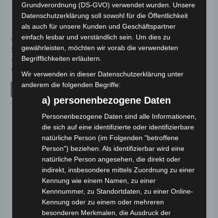
Grundverordnung (DS-GVO) verwendet wurden. Unsere
Datenschutzerklärung soll sowohl für die Öffentlichkeit
als auch für unsere Kunden und Geschäftspartner
Kostenloser Versand
Kostenloser Versand
einfach lesbar und verständlich sein. Um dies zu
VSX
VSX LENKERSTANGE
gewährleisten, möchten wir vorab die verwendeten
SEITENSTÄNDERFEDER
Begrifflichkeiten erläutern.
Bewertet
39,00
€
*
mit
Bewertet
19,00
€
*
Wir verwenden in dieser Datenschutzerklärung unter
0
mit
von
0
IN DEN WARENKORB
anderem die folgenden Begriffe:
5
von
IN DEN WARENKORB
5
VSX
a) personenbezogene Daten
VSX
Personenbezogene Daten sind alle Informationen,
die sich auf eine identifizierte oder identifizierbare
natürliche Person (im Folgenden "betroffene
Person") beziehen. Als identifizierbar wird eine
natürliche Person angesehen, die direkt oder
indirekt, insbesondere mittels Zuordnung zu einer
Kennung wie einem Namen, zu einer
Kennnummer, zu Standortdaten, zu einer Online-
Kennung oder zu einem oder mehreren
besonderen Merkmalen, die Ausdruck der