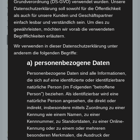
Grundverordnung (DS-GVO) verwendet wurden. Unsere
Kostenloser Versand
Kostenloser Versand
VSX ANZEIGE
VSX RAHMENNUMMER-
Datenschutzerklärung soll sowohl für die Öffentlichkeit
KUNSTSTOFF
ABDECKUNG
als auch für unsere Kunden und Geschäftspartner
einfach lesbar und verständlich sein. Um dies zu
Bewertet
Bewertet
19,00
€
19,00
€
*
*
gewährleisten, möchten wir vorab die verwendeten
mit
mit
0
0
Begrifflichkeiten erläutern.
von
von
IN DEN WARENKORB
IN DEN WARENKORB
5
5
Wir verwenden in dieser Datenschutzerklärung unter
VSX
VSX
anderem die folgenden Begriffe:
a) personenbezogene Daten
Personenbezogene Daten sind alle Informationen,
die sich auf eine identifizierte oder identifizierbare
natürliche Person (im Folgenden "betroffene
Person") beziehen. Als identifizierbar wird eine
natürliche Person angesehen, die direkt oder
indirekt, insbesondere mittels Zuordnung zu einer
Kennung wie einem Namen, zu einer
Kennnummer, zu Standortdaten, zu einer Online-
Kennung oder zu einem oder mehreren
Kostenloser Versand
besonderen Merkmalen, die Ausdruck der
VSX SECHSKANT-