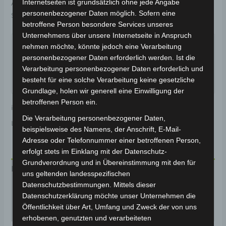
Internetseiten ist grundsätzlich ohne jede Angabe
Artikelnummer:
3H000-0510A-00
Kategorie:
VSX
personenbezogener Daten möglich. Sofern eine
Schlagwort:
Fahrwerk & Lenkung
betroffene Person besondere Services unseres
Garantiert sicherer Checkout
Unternehmens über unsere Internetseite in Anspruch
nehmen möchte, könnte jedoch eine Verarbeitung
personenbezogener Daten erforderlich werden. Ist die
Verarbeitung personenbezogener Daten erforderlich und
besteht für eine solche Verarbeitung keine gesetzliche
Grundlage, holen wir generell eine Einwilligung der
betroffenen Person ein.
inkl. 19 % MwSt.
Kostenloser Versand
Die Verarbeitung personenbezogener Daten,
Lieferzeit:
Versandfertig innerhalb 24 Stunden*
beispielsweise des Namens, der Anschrift, E-Mail-
Adresse oder Telefonnummer einer betroffenen Person,
erfolgt stets im Einklang mit der Datenschutz-
Grundverordnung und in Übereinstimmung mit den für
Beschreibung
uns geltenden landesspezifischen
Datenschutzbestimmungen. Mittels dieser
Produktsicherheit
Datenschutzerklärung möchte unser Unternehmen die
Öffentlichkeit über Art, Umfang und Zweck der von uns
Rezensionen (0)
erhobenen, genutzten und verarbeiteten