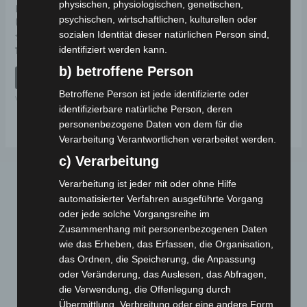
physischen, physiologischen, genetischen,
FLANSCH-SCHRAUBE
psychischen, wirtschaftlichen, kulturellen oder
(M12*185)
sozialen Identität dieser natürlichen Person sind,
identifiziert werden kann.
Bewertet
19,00
€
*
mit
0
b) betroffene Person
von
IN DEN WARENKORB
5
Betroffene Person ist jede identifizierte oder
VSX
identifizierbare natürliche Person, deren
personenbezogene Daten von dem für die
Verarbeitung Verantwortlichen verarbeitet werden.
c) Verarbeitung
Verarbeitung ist jeder mit oder ohne Hilfe
automatisierter Verfahren ausgeführte Vorgang
oder jede solche Vorgangsreihe im
Zusammenhang mit personenbezogenen Daten
wie das Erheben, das Erfassen, die Organisation,
das Ordnen, die Speicherung, die Anpassung
Webseite
oder Veränderung, das Auslesen, das Abfragen,
die Verwendung, die Offenlegung durch
Übermittlung, Verbreitung oder eine andere Form