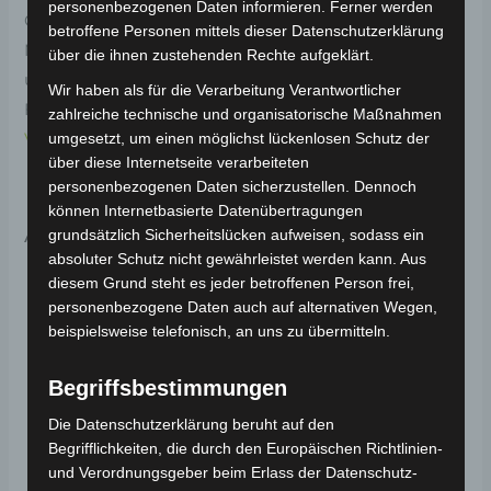
personenbezogenen Daten informieren. Ferner werden
Original-Ersatzteil für den Elektro-Scooter VSX.
betroffene Personen mittels dieser Datenschutzerklärung
Mittlerer ständerfeder für optimale Funktionalität
über die ihnen zustehenden Rechte aufgeklärt.
und Haltbarkeit. Weitere Informationen zum
Wir haben als für die Verarbeitung Verantwortlicher
Fahrzeug findest du hier:
Volta Motor Elektro-Scooter
zahlreiche technische und organisatorische Maßnahmen
VSX
.
umgesetzt, um einen möglichst lückenlosen Schutz der
über diese Internetseite verarbeiteten
personenbezogenen Daten sicherzustellen. Dennoch
können Internetbasierte Datenübertragungen
Ähnliche Produkte
grundsätzlich Sicherheitslücken aufweisen, sodass ein
absoluter Schutz nicht gewährleistet werden kann. Aus
diesem Grund steht es jeder betroffenen Person frei,
personenbezogene Daten auch auf alternativen Wegen,
beispielsweise telefonisch, an uns zu übermitteln.
Begriffsbestimmungen
Die Datenschutzerklärung beruht auf den
Begrifflichkeiten, die durch den Europäischen Richtlinien-
und Verordnungsgeber beim Erlass der Datenschutz-