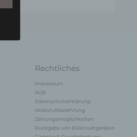
u einer
 zu
n,
Rechtliches
Impressum
AGB
ng mit
Datenschutzerklärung
Widerrufsbelehrung
legung
Zahlungsmöglichkeiten
ung,
Rückgabe von Elektroaltgeräten
oder
Garantie & Gewährleistung