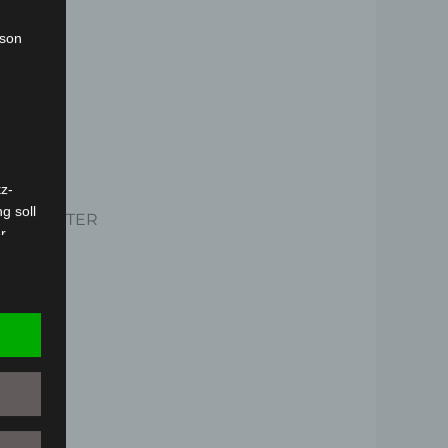
rson
z-
g soll
NGSGITTER
r
 vorab
Person