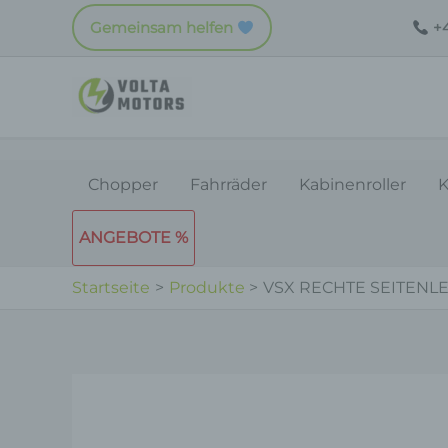
Zum
Gemeinsam helfen
+4
Inhalt
springen
Chopper
Fahrräder
Kabinenroller
K
ANGEBOTE %
Startseite
Produkte
VSX RECHTE SEITENLE