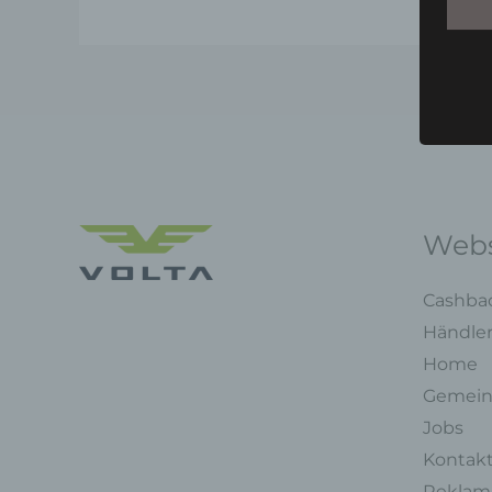
Webs
Cashba
Händle
Home
Gemein
Jobs
Kontak
Reklama