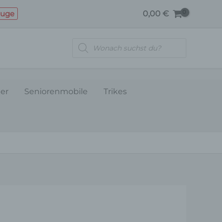
SEITENLEISTE-
euge
0,00
€
MATTSCHWARZ
(2020)
Products
Menge
search
ler
Seniorenmobile
Trikes