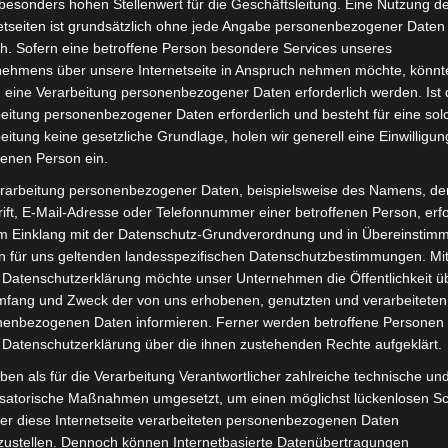
besonders hohen Stellenwert für die Geschäftsleitung. Eine Nutzung d
inkl. 19 % MwSt.
Kostenlos
etseiten ist grundsätzlich ohne jede Angabe personenbezogener Daten
h. Sofern eine betroffene Person besondere Services unseres
Lieferzeit:
Versandfertig i
nehmens über unsere Internetseite in Anspruch nehmen möchte, könnt
 eine Verarbeitung personenbezogener Daten erforderlich werden. Ist 
eitung personenbezogener Daten erforderlich und besteht für eine sol
eitung keine gesetzliche Grundlage, holen wir generell eine Einwilligun
fenen Person ein.
it
Rezensionen (0)
rarbeitung personenbezogener Daten, beispielsweise des Namens, de
ift, E-Mail-Adresse oder Telefonnummer einer betroffenen Person, erfo
ro-Scooter VSX. Rechte seitenleiste-mattschwarz (2020) f
im Einklang mit der Datenschutz-Grundverordnung und in Übereinstim
en zum Fahrzeug findest du hier:
Volta Motor Elektro-Sc
n für uns geltenden landesspezifischen Datenschutzbestimmungen. Mit
 Datenschutzerklärung möchte unser Unternehmen die Öffentlichkeit ü
mfang und Zweck der von uns erhobenen, genutzten und verarbeiteten
enbezogenen Daten informieren. Ferner werden betroffene Personen 
 Datenschutzerklärung über die ihnen zustehenden Rechte aufgeklärt.
ben als für die Verarbeitung Verantwortlicher zahlreiche technische un
isatorische Maßnahmen umgesetzt, um einen möglichst lückenlosen S
er diese Internetseite verarbeiteten personenbezogenen Daten
zustellen. Dennoch können Internetbasierte Datenübertragungen