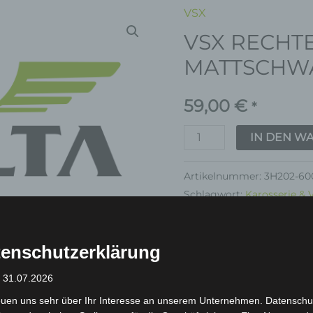
VSX
VSX
VSX RECHTE
RECHTE
SEITENLEISTE-
MATTSCHWA
MATTSCHWARZ
(2020)
59,00
€
*
Menge
IN DEN W
Artikelnummer:
3H202-60
Schlagwort:
Karosserie & 
Garantie
enschutzerklärung
: 31.07.2026
euen uns sehr über Ihr Interesse an unserem Unternehmen. Datenschu