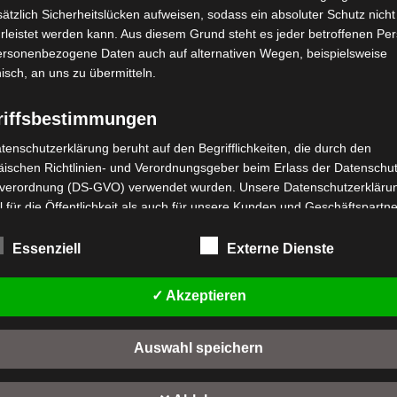
ätzlich Sicherheitslücken aufweisen, sodass ein absoluter Schutz nicht
leistet werden kann. Aus diesem Grund steht es jeder betroffenen Pe
personenbezogene Daten auch auf alternativen Wegen, beispielsweise
nisch, an uns zu übermitteln.
riffsbestimmungen
tenschutzerklärung beruht auf den Begrifflichkeiten, die durch den
stenloser Versand
Kostenloser Versand
ischen Richtlinien- und Verordnungsgeber beim Erlass der Datenschut
VSX
SX SITZBEHÄLTER
verordnung (DS-GVO) verwendet wurden. Unsere Datenschutzerklärun
SCHEINWERFERABDECKU
 für die Öffentlichkeit als auch für unsere Kunden und Geschäftspartne
wertet
,00
€
*
h lesbar und verständlich sein. Um dies zu gewährleisten, möchten wir
t
Bewertet
19,00
€
*
rwendeten Begrifflichkeiten erläutern.
mit
Essenziell
Externe Dienste
n
0
IN DEN WARENKORB
von
rwenden in dieser Datenschutzerklärung unter anderem die folgenden
IN DEN WARENKORB
5
fe:
SX
✓ Akzeptieren
VSX
a) personenbezogene Daten
Auswahl speichern
Personenbezogene Daten sind alle Informationen, die sich auf eine
identifizierte oder identifizierbare natürliche Person (im Folgenden
"betroffene Person") beziehen. Als identifizierbar wird eine natürliche 