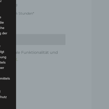
er
er Versand
nnerhalb 24 Stunden*
e
die
che
g der
r
lgt
ür optimale Funktionalität und
mung
ooter VSX
.
tels
ber
mittels
d
chutz