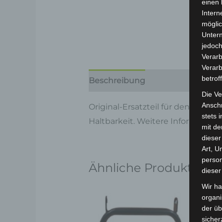
einen 
Intern
möglic
Unter
jedoch
Verarb
Verarb
betrof
Beschreibung
Produktsicherhe
Die Ve
Anschr
Original-Ersatzteil für den Elekt
stets 
Haltbarkeit. Weitere Information
mit de
dieser
Art, U
person
Ähnliche Produkte
dieser
Wir ha
organ
der üb
sicher