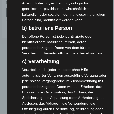
Bewertet
19,00
€
*
Ausdruck der physischen, physiologischen,
mit
0
genetischen, psychischen, wirtschaftlichen,
von
IN DEN WARENKORB
5
kulturellen oder sozialen Identität dieser natürlichen
Person sind, identifiziert werden kann.
VSX
b) betroffene Person
Betroffene Person ist jede identifizierte oder
identifizierbare natürliche Person, deren
personenbezogene Daten von dem für die
Verarbeitung Verantwortlichen verarbeitet werden.
c) Verarbeitung
Verarbeitung ist jeder mit oder ohne Hilfe
automatisierter Verfahren ausgeführte Vorgang oder
jede solche Vorgangsreihe im Zusammenhang mit
Webseite
personenbezogenen Daten wie das Erheben, das
Erfassen, die Organisation, das Ordnen, die
Speicherung, die Anpassung oder Veränderung, das
Cashback-Aktion
Auslesen, das Abfragen, die Verwendung, die
Händler werden
Offenlegung durch Übermittlung, Verbreitung oder
Home