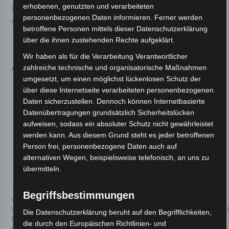
erhobenen, genutzten und verarbeiteten
Haltbarkeit. Weitere Informationen zum Fahrzeug
personenbezogenen Daten informieren. Ferner werden
findest du hier:
Volta Motor Elektro-Scooter VSX
.
betroffene Personen mittels dieser Datenschutzerklärung
über die ihnen zustehenden Rechte aufgeklärt.
Wir haben als für die Verarbeitung Verantwortlicher
Ähnliche Produkte
zahlreiche technische und organisatorische Maßnahmen
umgesetzt, um einen möglichst lückenlosen Schutz der
über diese Internetseite verarbeiteten personenbezogenen
Daten sicherzustellen. Dennoch können Internetbasierte
Datenübertragungen grundsätzlich Sicherheitslücken
aufweisen, sodass ein absoluter Schutz nicht gewährleistet
werden kann. Aus diesem Grund steht es jeder betroffenen
Person frei, personenbezogene Daten auch auf
alternativen Wegen, beispielsweise telefonisch, an uns zu
übermitteln.
Kostenloser Versand
Kostenloser Versand
Begriffsbestimmungen
VSX LENKSÄULE UND
VSX VORDERGABEL
VORDERES
(SCHEIBENBREMSENMODEL
Die Datenschutzerklärung beruht auf den Begrifflichkeiten,
FEDERUNGSSET
die durch den Europäischen Richtlinien- und
(TROMMELBREMSE)