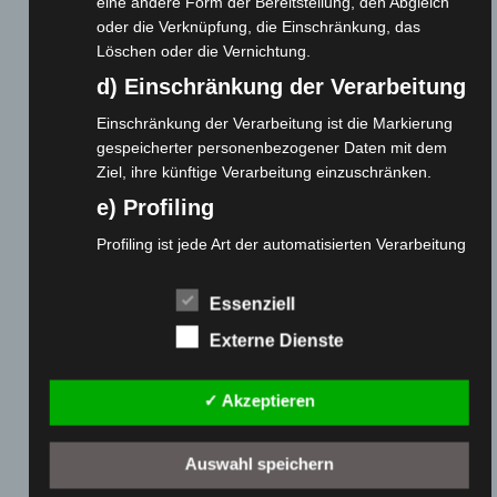
eine andere Form der Bereitstellung, den Abgleich
Gemeinsam spenden
oder die Verknüpfung, die Einschränkung, das
Jobs
Löschen oder die Vernichtung.
Kontakt
d) Einschränkung der Verarbeitung
Reklamation einreichen
Einschränkung der Verarbeitung ist die Markierung
Über uns
gespeicherter personenbezogener Daten mit dem
Ziel, ihre künftige Verarbeitung einzuschränken.
Produktpalette
e) Profiling
Elektro-Chopper
Profiling ist jede Art der automatisierten Verarbeitung
Elektro-Fahrräder
personenbezogener Daten, die darin besteht, dass
diese personenbezogenen Daten verwendet
Elektro-Kabinenroller
Essenziell
werden, um bestimmte persönliche Aspekte, die sich
Elektro-Klappräder
Externe Dienste
auf eine natürliche Person beziehen, zu bewerten,
Elektro-Lastendreiräder
insbesondere, um Aspekte bezüglich Arbeitsleistung,
Elektro-Roller
wirtschaftlicher Lage, Gesundheit, persönlicher
✓ Akzeptieren
Vorlieben, Interessen, Zuverlässigkeit, Verhalten,
Elektro-Seniorenmobile
Aufenthaltsort oder Ortswechsel dieser natürlichen
Elektro-Trikes
Person zu analysieren oder vorherzusagen.
Auswahl speichern
Ersatzteile