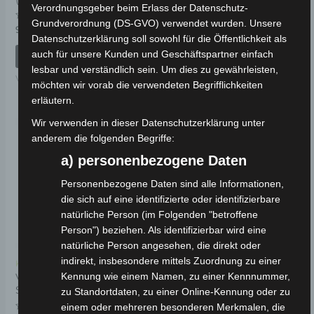
Bewertet
49,00
€
*
Verordnungsgeber beim Erlass der Datenschutz-
mit
0
Grundverordnung (DS-GVO) verwendet wurden. Unsere
Bewertet
von
99,00
€
IN DEN WARENKORB
*
mit
5
Datenschutzerklärung soll sowohl für die Öffentlichkeit als
0
VSX
von
auch für unsere Kunden und Geschäftspartner einfach
IN DEN WARENKORB
5
lesbar und verständlich sein. Um dies zu gewährleisten,
VSX
möchten wir vorab die verwendeten Begrifflichkeiten
erläutern.
Wir verwenden in dieser Datenschutzerklärung unter
anderem die folgenden Begriffe:
a) personenbezogene Daten
Personenbezogene Daten sind alle Informationen,
die sich auf eine identifizierte oder identifizierbare
natürliche Person (im Folgenden "betroffene
Person") beziehen. Als identifizierbar wird eine
natürliche Person angesehen, die direkt oder
indirekt, insbesondere mittels Zuordnung zu einer
Kostenloser Versand
Kennung wie einem Namen, zu einer Kennnummer,
VSX MITTLERER
STÄNDERFEDER
zu Standortdaten, zu einer Online-Kennung oder zu
einem oder mehreren besonderen Merkmalen, die