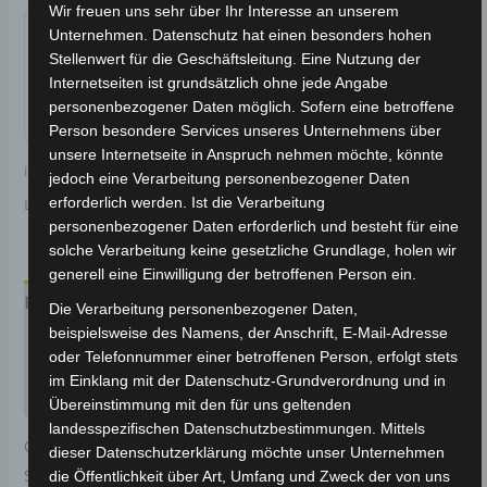
Garantiert sicherer Checkout
Wir freuen uns sehr über Ihr Interesse an unserem
Unternehmen. Datenschutz hat einen besonders hohen
Stellenwert für die Geschäftsleitung. Eine Nutzung der
Internetseiten ist grundsätzlich ohne jede Angabe
personenbezogener Daten möglich. Sofern eine betroffene
Person besondere Services unseres Unternehmens über
unsere Internetseite in Anspruch nehmen möchte, könnte
inkl. 19 % MwSt.
Kostenloser Versand
jedoch eine Verarbeitung personenbezogener Daten
erforderlich werden. Ist die Verarbeitung
Lieferzeit:
Versandfertig innerhalb 24 Stunden*
personenbezogener Daten erforderlich und besteht für eine
solche Verarbeitung keine gesetzliche Grundlage, holen wir
generell eine Einwilligung der betroffenen Person ein.
Beschreibung
Die Verarbeitung personenbezogener Daten,
beispielsweise des Namens, der Anschrift, E-Mail-Adresse
Produktsicherheit
oder Telefonnummer einer betroffenen Person, erfolgt stets
im Einklang mit der Datenschutz-Grundverordnung und in
Rezensionen (0)
Übereinstimmung mit den für uns geltenden
landesspezifischen Datenschutzbestimmungen. Mittels
Original-Ersatzteil für den Elektro-Scooter VSX.
dieser Datenschutzerklärung möchte unser Unternehmen
Schalterset für optimale Funktionalität und
die Öffentlichkeit über Art, Umfang und Zweck der von uns