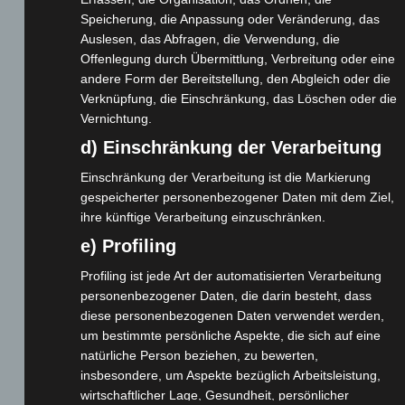
Speicherung, die Anpassung oder Veränderung, das
Webseite
Auslesen, das Abfragen, die Verwendung, die
Offenlegung durch Übermittlung, Verbreitung oder eine
andere Form der Bereitstellung, den Abgleich oder die
Cashback-Aktion
Verknüpfung, die Einschränkung, das Löschen oder die
Händler werden
Vernichtung.
Home
d) Einschränkung der Verarbeitung
Gemeinsam spenden
Einschränkung der Verarbeitung ist die Markierung
Jobs
gespeicherter personenbezogener Daten mit dem Ziel,
Kontakt
ihre künftige Verarbeitung einzuschränken.
Reklamation einreichen
e) Profiling
Über uns
Profiling ist jede Art der automatisierten Verarbeitung
Produktpalette
personenbezogener Daten, die darin besteht, dass
diese personenbezogenen Daten verwendet werden,
Elektro-Chopper
um bestimmte persönliche Aspekte, die sich auf eine
natürliche Person beziehen, zu bewerten,
Elektro-Fahrräder
insbesondere, um Aspekte bezüglich Arbeitsleistung,
Elektro-Kabinenroller
wirtschaftlicher Lage, Gesundheit, persönlicher