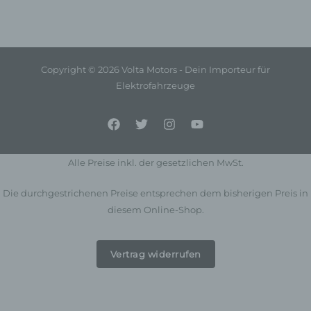
Verantwortlicher ist die natürliche oder juristische
Person, Behörde, Einrichtung oder andere Stelle, die
allein oder gemeinsam mit anderen über die Zwecke
und Mittel der Verarbeitung von personenbezogenen
Daten entscheidet. Sind die Zwecke und Mittel dieser
Copyright © 2026 Volta Motors - Dein Importeur für
Verarbeitung durch das Unionsrecht oder das Recht
Elektrofahrzeuge
der Mitgliedstaaten vorgegeben, so kann der
Verantwortliche beziehungsweise können die
bestimmten Kriterien seiner Benennung nach dem
Unionsrecht oder dem Recht der Mitgliedstaaten
vorgesehen werden.
Alle Preise inkl. der gesetzlichen MwSt.
h) Auftragsverarbeiter
Die durchgestrichenen Preise entsprechen dem bisherigen Preis in
Auftragsverarbeiter ist eine natürliche oder juristische
diesem Online-Shop.
Person, Behörde, Einrichtung oder andere Stelle, die
personenbezogene Daten im Auftrag des
Verantwortlichen verarbeitet.
Vertrag widerrufen
i) Empfänger
Empfänger ist eine natürliche oder juristische Person,
Behörde, Einrichtung oder andere Stelle, der