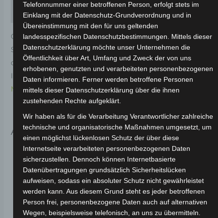
Telefonnummer einer betroffenen Person, erfolgt stets im
Rezensionen (0)
Einklang mit der Datenschutz-Grundverordnung und in
Übereinstimmung mit den für uns geltenden
Original-Ersatzteil für den Elektro-Scooter VSX.
landesspezifischen Datenschutzbestimmungen. Mittels dieser
Datenschutzerklärung möchte unser Unternehmen die
Scheinwerferabdeckung-mattschwarz (2020) für
Öffentlichkeit über Art, Umfang und Zweck der von uns
optimale Funktionalität und Haltbarkeit. Weitere
erhobenen, genutzten und verarbeiteten personenbezogenen
Informationen zum Fahrzeug findest du hier:
Volta
Daten informieren. Ferner werden betroffene Personen
Motor Elektro-Scooter VSX
.
mittels dieser Datenschutzerklärung über die ihnen
zustehenden Rechte aufgeklärt.
Wir haben als für die Verarbeitung Verantwortlicher zahlreiche
technische und organisatorische Maßnahmen umgesetzt, um
Ähnliche Produkte
einen möglichst lückenlosen Schutz der über diese
Internetseite verarbeiteten personenbezogenen Daten
sicherzustellen. Dennoch können Internetbasierte
Datenübertragungen grundsätzlich Sicherheitslücken
aufweisen, sodass ein absoluter Schutz nicht gewährleistet
werden kann. Aus diesem Grund steht es jeder betroffenen
Person frei, personenbezogene Daten auch auf alternativen
Wegen, beispielsweise telefonisch, an uns zu übermitteln.