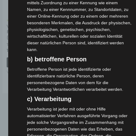
mittels Zuordnung zu einer Kennung wie einem
Namen, zu einer Kennnummer, zu Standortdaten, zu
einer Online-Kennung oder zu einem oder mehreren
Kostenloser Versand
besonderen Merkmalen, die Ausdruck der physischen,
VSX SECHSKANT-
physiologischen, genetischen, psychischen,
FLANSCH-SCHRAUBE
wirtschaftlichen, kulturellen oder sozialen Identität
(M12*185)
dieser natürlichen Person sind, identifiziert werden
kann.
Bewertet
19,00
€
*
mit
0
b) betroffene Person
von
IN DEN WARENKORB
5
Betroffene Person ist jede identifizierte oder
VSX
identifizierbare natürliche Person, deren
personenbezogene Daten von dem für die
Verarbeitung Verantwortlichen verarbeitet werden.
c) Verarbeitung
Verarbeitung ist jeder mit oder ohne Hilfe
automatisierter Verfahren ausgeführte Vorgang oder
jede solche Vorgangsreihe im Zusammenhang mit
personenbezogenen Daten wie das Erheben, das
Erfassen, die Organisation, das Ordnen, die