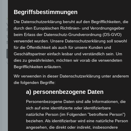
Begriffsbestimmungen
Kostenloser Versand
Kostenloser Versand
Die Datenschutzerklärung beruht auf den Begrifflichkeiten, die
VSX HINTERE
VSX VORDERES
durch den Europäischen Richtlinien- und Verordnungsgeber
FEDERUNG
ARMATURENBRETT
beim Erlass der Datenschutz-Grundverordnung (DS-GVO)
KUNSTSTOFF
(WINDSCHUTZ)
verwendet wurden. Unsere Datenschutzerklärung soll sowohl
Bewertet
59,00
€
*
mit
für die Öffentlichkeit als auch für unsere Kunden und
0
von
Bewertet
39,00
€
IN DEN WARENKORB
*
Geschäftspartner einfach lesbar und verständlich sein. Um
5
mit
0
dies zu gewährleisten, möchten wir vorab die verwendeten
VSX
von
IN DEN WARENKORB
5
Begrifflichkeiten erläutern.
VSX
Wir verwenden in dieser Datenschutzerklärung unter anderem
die folgenden Begriffe:
a) personenbezogene Daten
Personenbezogene Daten sind alle Informationen, die
sich auf eine identifizierte oder identifizierbare
natürliche Person (im Folgenden "betroffene Person")
beziehen. Als identifizierbar wird eine natürliche Person
angesehen, die direkt oder indirekt, insbesondere