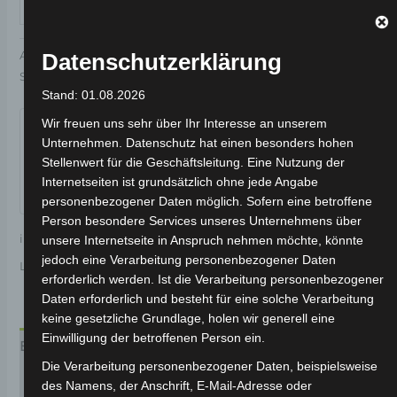
IN DEN WARENKORB
Artikelnummer:
3H202-6002A-B1
Kategorie:
VSX
Datenschutzerklärung
Schlagwort:
Elektrik & Beleuchtung
Stand: 01.08.2026
Garantiert sicherer Checkout
Wir freuen uns sehr über Ihr Interesse an unserem
Unternehmen. Datenschutz hat einen besonders hohen
Stellenwert für die Geschäftsleitung. Eine Nutzung der
Internetseiten ist grundsätzlich ohne jede Angabe
personenbezogener Daten möglich. Sofern eine betroffene
Person besondere Services unseres Unternehmens über
inkl. 19 % MwSt.
Kostenloser Versand
unsere Internetseite in Anspruch nehmen möchte, könnte
jedoch eine Verarbeitung personenbezogener Daten
Lieferzeit:
Versandfertig innerhalb 24 Stunden*
erforderlich werden. Ist die Verarbeitung personenbezogener
Daten erforderlich und besteht für eine solche Verarbeitung
keine gesetzliche Grundlage, holen wir generell eine
Einwilligung der betroffenen Person ein.
Beschreibung
Die Verarbeitung personenbezogener Daten, beispielsweise
Produktsicherheit
des Namens, der Anschrift, E-Mail-Adresse oder