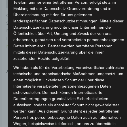
Rezensionen (0)
Telefonnummer einer betroffenen Person, erfolgt stets im
Einklang mit der Datenschutz-Grundverordnung und in
Übereinstimmung mit den für uns geltenden
Original-Ersatzteil für den Elektro-Scooter VSX.
landesspezifischen Datenschutzbestimmungen. Mittels dieser
Scheinwerferabdeckung-weiss für optimale
Datenschutzerklärung möchte unser Unternehmen die
Funktionalität und Haltbarkeit. Weitere
Öffentlichkeit über Art, Umfang und Zweck der von uns
Informationen zum Fahrzeug findest du hier:
Volta
erhobenen, genutzten und verarbeiteten personenbezogenen
Motor Elektro-Scooter VSX
.
Daten informieren. Ferner werden betroffene Personen
mittels dieser Datenschutzerklärung über die ihnen
zustehenden Rechte aufgeklärt.
Wir haben als für die Verarbeitung Verantwortlicher zahlreiche
Ähnliche Produkte
technische und organisatorische Maßnahmen umgesetzt, um
einen möglichst lückenlosen Schutz der über diese
Internetseite verarbeiteten personenbezogenen Daten
sicherzustellen. Dennoch können Internetbasierte
Datenübertragungen grundsätzlich Sicherheitslücken
aufweisen, sodass ein absoluter Schutz nicht gewährleistet
werden kann. Aus diesem Grund steht es jeder betroffenen
Person frei, personenbezogene Daten auch auf alternativen
Wegen, beispielsweise telefonisch, an uns zu übermitteln.