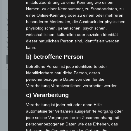
mittels Zuordnung zu einer Kennung wie einem
Namen, zu einer Kennnummer, zu Standortdaten, zu
Kostenloser Versand
einer Online-Kennung oder zu einem oder mehreren
VSX VORDERES
besonderen Merkmalen, die Ausdruck der physischen,
ARMATURENBRETT
physiologischen, genetischen, psychischen,
KUNSTSTOFF
wirtschaftlichen, kulturellen oder sozialen Identität
(WINDSCHUTZ)
dieser natürlichen Person sind, identifiziert werden
kann.
Bewertet
39,00
€
*
mit
0
b) betroffene Person
von
IN DEN WARENKORB
5
Betroffene Person ist jede identifizierte oder
VSX
identifizierbare natürliche Person, deren
personenbezogene Daten von dem für die
Verarbeitung Verantwortlichen verarbeitet werden.
c) Verarbeitung
Verarbeitung ist jeder mit oder ohne Hilfe
automatisierter Verfahren ausgeführte Vorgang oder
jede solche Vorgangsreihe im Zusammenhang mit
personenbezogenen Daten wie das Erheben, das
Erfassen, die Organisation, das Ordnen, die