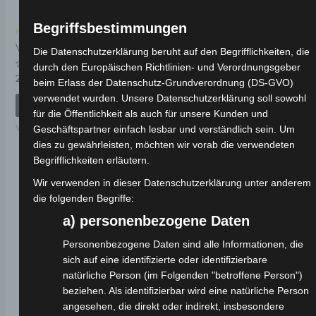
Begriffsbestimmungen
Kostenloser Versand
Kostenloser Versand
VSX LENKSÄULE UND
VSX SEITENSTÄNDER
Die Datenschutzerklärung beruht auf den Begrifflichkeiten, die
VORDERES
durch den Europäischen Richtlinien- und Verordnungsgeber
FEDERUNGSSET
Bewertet
29,00
€
*
(TROMMELBREMSE)
beim Erlass der Datenschutz-Grundverordnung (DS-GVO)
mit
0
verwendet wurden. Unsere Datenschutzerklärung soll sowohl
von
IN DEN WARENKORB
5
Bewertet
99,00
€
für die Öffentlichkeit als auch für unsere Kunden und
*
mit
VSX
0
Geschäftspartner einfach lesbar und verständlich sein. Um
von
IN DEN WARENKORB
dies zu gewährleisten, möchten wir vorab die verwendeten
5
Begrifflichkeiten erläutern.
VSX
Wir verwenden in dieser Datenschutzerklärung unter anderem
die folgenden Begriffe:
a) personenbezogene Daten
Personenbezogene Daten sind alle Informationen, die
sich auf eine identifizierte oder identifizierbare
natürliche Person (im Folgenden "betroffene Person")
beziehen. Als identifizierbar wird eine natürliche Person
angesehen, die direkt oder indirekt, insbesondere