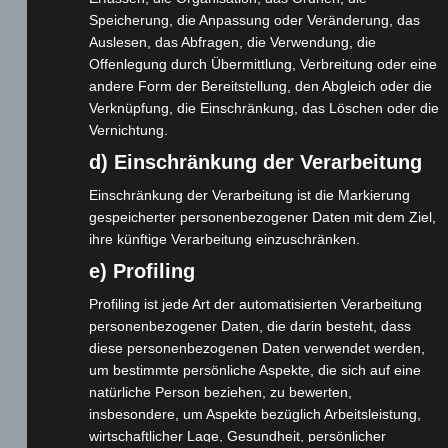
Speicherung, die Anpassung oder Veränderung, das
Webseite
Auslesen, das Abfragen, die Verwendung, die
Offenlegung durch Übermittlung, Verbreitung oder eine
andere Form der Bereitstellung, den Abgleich oder die
Cashback-Aktion
Verknüpfung, die Einschränkung, das Löschen oder die
Händler werden
Vernichtung.
Home
d) Einschränkung der Verarbeitung
Gemeinsam spenden
Einschränkung der Verarbeitung ist die Markierung
Jobs
gespeicherter personenbezogener Daten mit dem Ziel,
Kontakt
ihre künftige Verarbeitung einzuschränken.
Reklamation einreichen
e) Profiling
Über uns
Profiling ist jede Art der automatisierten Verarbeitung
Produktpalette
personenbezogener Daten, die darin besteht, dass
diese personenbezogenen Daten verwendet werden,
Elektro-Chopper
um bestimmte persönliche Aspekte, die sich auf eine
natürliche Person beziehen, zu bewerten,
Elektro-Fahrräder
insbesondere, um Aspekte bezüglich Arbeitsleistung,
Elektro-Kabinenroller
wirtschaftlicher Lage, Gesundheit, persönlicher