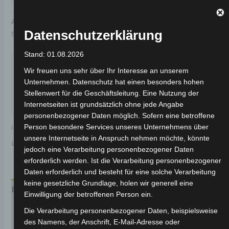
Artikelnummer:
3H202-6002A-03
Kategorie:
VSX
Datenschutzerklärung
Schlagwort:
Elektrik & Beleuchtung
Garantiert sicherer Checkout
Stand: 01.08.2026
Wir freuen uns sehr über Ihr Interesse an unserem
Unternehmen. Datenschutz hat einen besonders hohen
Stellenwert für die Geschäftsleitung. Eine Nutzung der
Internetseiten ist grundsätzlich ohne jede Angabe
personenbezogener Daten möglich. Sofern eine betroffene
Person besondere Services unseres Unternehmens über
inkl. 19 % MwSt.
Kostenloser Versand
unsere Internetseite in Anspruch nehmen möchte, könnte
Lieferzeit:
Versandfertig innerhalb 24 Stunden*
jedoch eine Verarbeitung personenbezogener Daten
erforderlich werden. Ist die Verarbeitung personenbezogener
Daten erforderlich und besteht für eine solche Verarbeitung
keine gesetzliche Grundlage, holen wir generell eine
Beschreibung
Einwilligung der betroffenen Person ein.
Produktsicherheit
Die Verarbeitung personenbezogener Daten, beispielsweise
des Namens, der Anschrift, E-Mail-Adresse oder