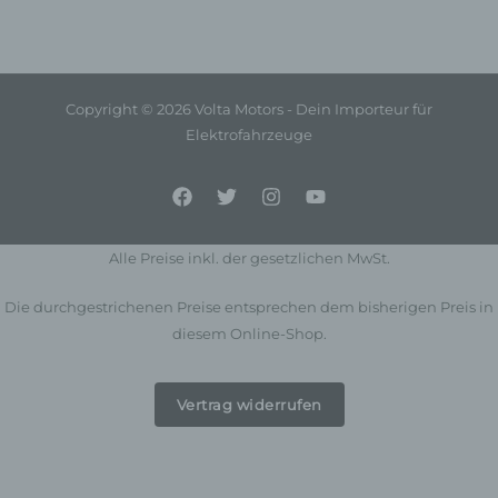
Verantwortlicher ist die natürliche oder juristische
Person, Behörde, Einrichtung oder andere Stelle, die
allein oder gemeinsam mit anderen über die Zwecke
und Mittel der Verarbeitung von personenbezogenen
Daten entscheidet. Sind die Zwecke und Mittel dieser
Copyright © 2026 Volta Motors - Dein Importeur für
Verarbeitung durch das Unionsrecht oder das Recht
Elektrofahrzeuge
der Mitgliedstaaten vorgegeben, so kann der
Verantwortliche beziehungsweise können die
bestimmten Kriterien seiner Benennung nach dem
Unionsrecht oder dem Recht der Mitgliedstaaten
vorgesehen werden.
Alle Preise inkl. der gesetzlichen MwSt.
h) Auftragsverarbeiter
Die durchgestrichenen Preise entsprechen dem bisherigen Preis in
Auftragsverarbeiter ist eine natürliche oder juristische
diesem Online-Shop.
Person, Behörde, Einrichtung oder andere Stelle, die
personenbezogene Daten im Auftrag des
Verantwortlichen verarbeitet.
Vertrag widerrufen
i) Empfänger
Empfänger ist eine natürliche oder juristische Person,
Behörde, Einrichtung oder andere Stelle, der