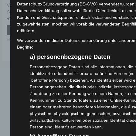
Datenschutz-Grundverordnung (DS-GVO) verwendet wurden.
VSX SITZBEHÄLTER
Datenschutzerklärung soll sowohl für die Öffentlichkeit als au
Kunden und Geschäftspartner einfach lesbar und verständlich
Bewertet
49,00
€
*
mit
zu gewährleisten, möchten wir vorab die verwendeten Begriffl
0
von
IN DEN WARENKORB
erläutern.
5
VSX
Wir verwenden in dieser Datenschutzerklärung unter anderem
Begriffe:
a) personenbezogene Daten
Personenbezogene Daten sind alle Informationen, die s
identifizierte oder identifizierbare natürliche Person (i
"betroffene Person") beziehen. Als identifizierbar wird e
Person angesehen, die direkt oder indirekt, insbesonder
Zuordnung zu einer Kennung wie einem Namen, zu ein
Kennnummer, zu Standortdaten, zu einer Online-Kenn
einem oder mehreren besonderen Merkmalen, die Aus
physischen, physiologischen, genetischen, psychischen
Webseite
wirtschaftlichen, kulturellen oder sozialen Identität dies
Person sind, identifiziert werden kann.
Cashback-Aktion