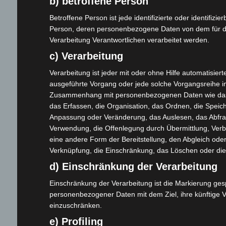
b) betroffene Person
Händler werden
Betroffene Person ist jede identifizierte oder identifizie
Home
Person, deren personenbezogene Daten von dem für d
Gemeinsam spenden
Verarbeitung Verantwortlichen verarbeitet werden.
Jobs
c) Verarbeitung
Kontakt
Verarbeitung ist jeder mit oder ohne Hilfe automatisiert
Reklamation einreichen
ausgeführte Vorgang oder jede solche Vorgangsreihe i
Über uns
Zusammenhang mit personenbezogenen Daten wie da
das Erfassen, die Organisation, das Ordnen, die Speic
Produktpalette
Anpassung oder Veränderung, das Auslesen, das Abfra
Verwendung, die Offenlegung durch Übermittlung, Verb
Elektro-Chopper
eine andere Form der Bereitstellung, den Abgleich oder
Elektro-Fahrräder
Verknüpfung, die Einschränkung, das Löschen oder die
Elektro-Kabinenroller
d) Einschränkung der Verarbeitung
Elektro-Klappräder
Einschränkung der Verarbeitung ist die Markierung ges
Elektro-Lastendreiräder
personenbezogener Daten mit dem Ziel, ihre künftige V
Elektro-Roller
einzuschränken.
Elektro-Seniorenmobile
e) Profiling