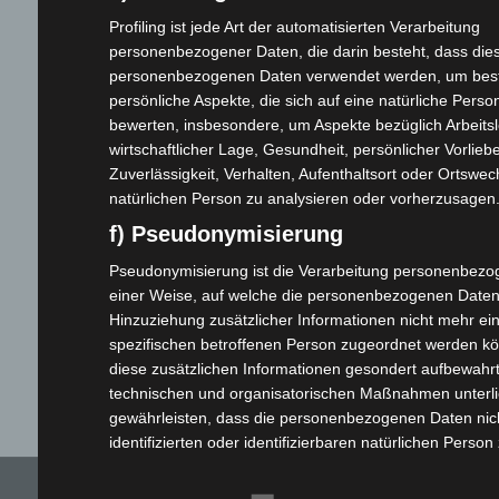
Elektro-Trikes
Profiling ist jede Art der automatisierten Verarbeitung
Ersatzteile
personenbezogener Daten, die darin besteht, dass die
Rechtliches
personenbezogenen Daten verwendet werden, um bes
persönliche Aspekte, die sich auf eine natürliche Perso
bewerten, insbesondere, um Aspekte bezüglich Arbeitsl
Impressum
wirtschaftlicher Lage, Gesundheit, persönlicher Vorlieb
AGB
Zuverlässigkeit, Verhalten, Aufenthaltsort oder Ortswec
Datenschutzerklärung
natürlichen Person zu analysieren oder vorherzusagen
Widerrufsbelehrung
f) Pseudonymisierung
Zahlungsmöglichkeiten
Pseudonymisierung ist die Verarbeitung personenbezo
Rückgabe von Elektroaltgeräten
einer Weise, auf welche die personenbezogenen Date
Garantie & Gewährleistung
Hinzuziehung zusätzlicher Informationen nicht mehr ei
Qualität & Transparenz
spezifischen betroffenen Person zugeordnet werden kö
diese zusätzlichen Informationen gesondert aufbewahr
Fahren ohne Führerschein
technischen und organisatorischen Maßnahmen unterli
gewährleisten, dass die personenbezogenen Daten nich
identifizierten oder identifizierbaren natürlichen Perso
werden.
Copyright © 2026 Volta Motors - Dein Importeur für