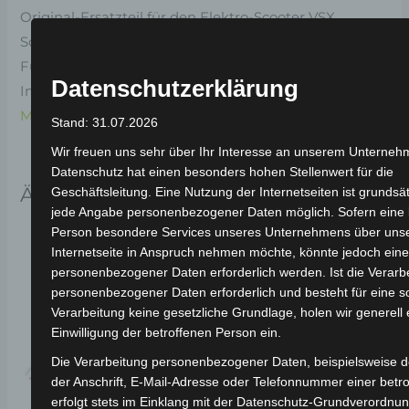
Original-Ersatzteil für den Elektro-Scooter VSX.
Scheinwerferabdeckungsgitter für optimale
Funktionalität und Haltbarkeit. Weitere
Datenschutzerklärung
Informationen zum Fahrzeug findest du hier:
Volta
Motor Elektro-Scooter VSX
.
Stand: 31.07.2026
Wir freuen uns sehr über Ihr Interesse an unserem Unterneh
Datenschutz hat einen besonders hohen Stellenwert für die
Ähnliche Produkte
Geschäftsleitung. Eine Nutzung der Internetseiten ist grundsä
jede Angabe personenbezogener Daten möglich. Sofern eine 
Person besondere Services unseres Unternehmens über uns
Internetseite in Anspruch nehmen möchte, könnte jedoch eine
personenbezogener Daten erforderlich werden. Ist die Verarb
personenbezogener Daten erforderlich und besteht für eine s
Verarbeitung keine gesetzliche Grundlage, holen wir generell 
Einwilligung der betroffenen Person ein.
Die Verarbeitung personenbezogener Daten, beispielsweise 
der Anschrift, E-Mail-Adresse oder Telefonnummer einer betr
erfolgt stets im Einklang mit der Datenschutz-Grundverordnun