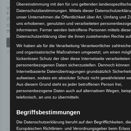
Kostenloser Versand
Kostenloser Versand
Übereinstimmung mit den für uns geltenden landesspezifisch
VSX VORDERES
VSX SITZUNTERE
Datenschutzbestimmungen. Mittels dieser Datenschutzerklär
FEDERUNGSSET
SEITENPANEL LINKS
unser Unternehmen die Öffentlichkeit über Art, Umfang und 
(SCHEIBENBREMSENMODELL)
uns erhobenen, genutzten und verarbeiteten personenbezog
Bewertet
49,00
€
*
mit
informieren. Ferner werden betroffene Personen mittels diese
Bewertet
79,00
€
*
0
mit
von
Datenschutzerklärung über die ihnen zustehenden Rechte auf
IN DEN WARENKORB
0
5
von
IN DEN WARENKORB
5
Wir haben als für die Verarbeitung Verantwortlicher zahlreich
VSX
VSX
und organisatorische Maßnahmen umgesetzt, um einen mögli
lückenlosen Schutz der über diese Internetseite verarbeiteten
personenbezogenen Daten sicherzustellen. Dennoch können
Internetbasierte Datenübertragungen grundsätzlich Sicherhei
aufweisen, sodass ein absoluter Schutz nicht gewährleistet w
Aus diesem Grund steht es jeder betroffenen Person frei,
personenbezogene Daten auch auf alternativen Wegen, beisp
telefonisch, an uns zu übermitteln.
Begriffsbestimmungen
Die Datenschutzerklärung beruht auf den Begrifflichkeiten, di
Europäischen Richtlinien- und Verordnungsgeber beim Erlass
Kostenloser Versand