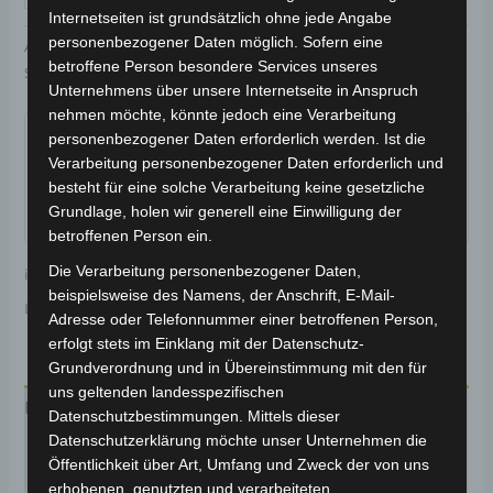
Internetseiten ist grundsätzlich ohne jede Angabe
personenbezogener Daten möglich. Sofern eine
Artikelnummer:
3H202-6012A-04
Kategorie:
VSX
betroffene Person besondere Services unseres
Schlagwort:
Karosserie & Verkleidung
Unternehmens über unsere Internetseite in Anspruch
Garantiert sicherer Checkout
nehmen möchte, könnte jedoch eine Verarbeitung
personenbezogener Daten erforderlich werden. Ist die
Verarbeitung personenbezogener Daten erforderlich und
besteht für eine solche Verarbeitung keine gesetzliche
Grundlage, holen wir generell eine Einwilligung der
betroffenen Person ein.
Die Verarbeitung personenbezogener Daten,
inkl. 19 % MwSt.
Kostenloser Versand
beispielsweise des Namens, der Anschrift, E-Mail-
Lieferzeit:
Versandfertig innerhalb 24 Stunden*
Adresse oder Telefonnummer einer betroffenen Person,
erfolgt stets im Einklang mit der Datenschutz-
Grundverordnung und in Übereinstimmung mit den für
uns geltenden landesspezifischen
Beschreibung
Datenschutzbestimmungen. Mittels dieser
Datenschutzerklärung möchte unser Unternehmen die
Produktsicherheit
Öffentlichkeit über Art, Umfang und Zweck der von uns
erhobenen, genutzten und verarbeiteten