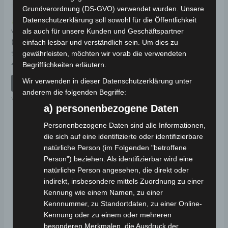
Grundverordnung (DS-GVO) verwendet wurden. Unsere
Datenschutzerklärung soll sowohl für die Öffentlichkeit
Kostenloser Versand
Kostenloser Versand
als auch für unsere Kunden und Geschäftspartner
VSX VORDERGABEL
VSX VORDERES
(SCHEIBENBREMSENMODELL)
ARMATURENBRETT
einfach lesbar und verständlich sein. Um dies zu
KUNSTSTOFF
gewährleisten, möchten wir vorab die verwendeten
(WINDSCHUTZ)
Bewertet
49,00
€
Begrifflichkeiten erläutern.
*
mit
0
Wir verwenden in dieser Datenschutzerklärung unter
von
Bewertet
39,00
€
IN DEN WARENKORB
*
5
mit
anderem die folgenden Begriffe:
0
VSX
von
IN DEN WARENKORB
5
a) personenbezogene Daten
VSX
Personenbezogene Daten sind alle Informationen,
die sich auf eine identifizierte oder identifizierbare
natürliche Person (im Folgenden "betroffene
Person") beziehen. Als identifizierbar wird eine
natürliche Person angesehen, die direkt oder
indirekt, insbesondere mittels Zuordnung zu einer
Kennung wie einem Namen, zu einer
Kennnummer, zu Standortdaten, zu einer Online-
Kennung oder zu einem oder mehreren
besonderen Merkmalen, die Ausdruck der