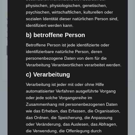
physischen, physiologischen, genetischen,
psychischen, wirtschaftlichen, kulturellen oder
Kostenloser Versand
sozialen Identität dieser natürlichen Person sind,
VSX ANZEIGE
KUNSTSTOFF
identifiziert werden kann.
b) betroffene Person
Bewertet
19,00
€
*
mit
Betroffene Person ist jede identifizierte oder
0
von
IN DEN WARENKORB
identifizierbare natürliche Person, deren
5
personenbezogene Daten von dem für die
VSX
Verarbeitung Verantwortlichen verarbeitet werden.
c) Verarbeitung
Verarbeitung ist jeder mit oder ohne Hilfe
automatisierter Verfahren ausgeführte Vorgang
oder jede solche Vorgangsreihe im
Zusammenhang mit personenbezogenen Daten
wie das Erheben, das Erfassen, die Organisation,
das Ordnen, die Speicherung, die Anpassung
oder Veränderung, das Auslesen, das Abfragen,
die Verwendung, die Offenlegung durch