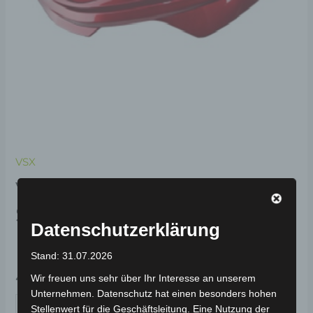
VSX
VSX
SCHWINGENABDECKUNG
Datenschutzerklärung
RECHTS-ROT
Stand: 31.07.2026
49,00
€
*
Wir freuen uns sehr über Ihr Interesse an unserem
Unternehmen. Datenschutz hat einen besonders hohen
IN DEN WARENKORB
Stellenwert für die Geschäftsleitung. Eine Nutzung der