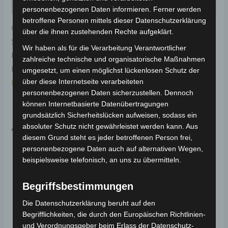
Rezensionen (0)
personenbezogenen Daten informieren. Ferner werden
betroffene Personen mittels dieser Datenschutzerklärung
Original-Ersatzteil für den Elektro-Scooter VSX.
über die ihnen zustehenden Rechte aufgeklärt.
Schwingenabdeckung rechts-rot für optimale
Wir haben als für die Verarbeitung Verantwortlicher
Funktionalität und Haltbarkeit. Weitere
zahlreiche technische und organisatorische Maßnahmen
Informationen zum Fahrzeug findest du hier:
Volta
umgesetzt, um einen möglichst lückenlosen Schutz der
über diese Internetseite verarbeiteten
Motor Elektro-Scooter VSX
.
personenbezogenen Daten sicherzustellen. Dennoch
können Internetbasierte Datenübertragungen
grundsätzlich Sicherheitslücken aufweisen, sodass ein
Ähnliche Produkte
absoluter Schutz nicht gewährleistet werden kann. Aus
diesem Grund steht es jeder betroffenen Person frei,
personenbezogene Daten auch auf alternativen Wegen,
beispielsweise telefonisch, an uns zu übermitteln.
Begriffsbestimmungen
Die Datenschutzerklärung beruht auf den
Begrifflichkeiten, die durch den Europäischen Richtlinien-
und Verordnungsgeber beim Erlass der Datenschutz-