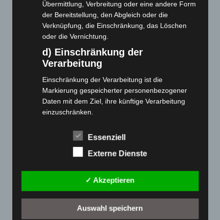
Webseite
Übermittlung, Verbreitung oder eine andere Form
der Bereitstellung, den Abgleich oder die
Verknüpfung, die Einschränkung, das Löschen
Cashback-Aktion
oder die Vernichtung.
Händler werden
d) Einschränkung der
Home
Verarbeitung
Gemeinsam spenden
Einschränkung der Verarbeitung ist die
Jobs
Markierung gespeicherter personenbezogener
Kontakt
Daten mit dem Ziel, ihre künftige Verarbeitung
Reklamation einreichen
einzuschränken.
Über uns
e) Profiling
Essenziell
Produktpalette
Profiling ist jede Art der automatisierten
Externe Dienste
Verarbeitung personenbezogener Daten, die darin
Elektro-Chopper
besteht, dass diese personenbezogenen Daten
Elektro-Fahrräder
verwendet werden, um bestimmte persönliche
✓ Akzeptieren
Aspekte, die sich auf eine natürliche Person
Elektro-Kabinenroller
beziehen, zu bewerten, insbesondere, um
Elektro-Klappräder
Auswahl speichern
Aspekte bezüglich Arbeitsleistung, wirtschaftlicher
Elektro-Lastendreiräder
Lage, Gesundheit, persönlicher Vorlieben,