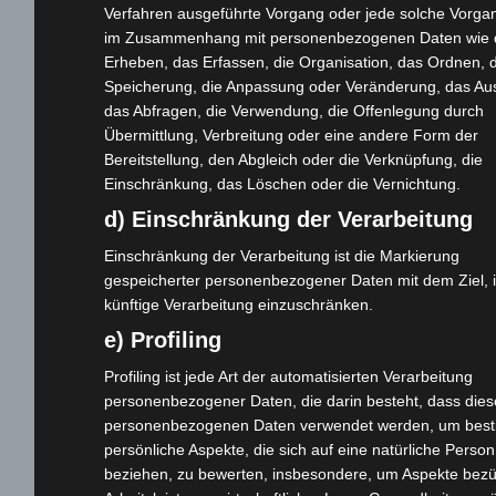
Verfahren ausgeführte Vorgang oder jede solche Vorga
Cashback-Aktion
im Zusammenhang mit personenbezogenen Daten wie 
Händler werden
Erheben, das Erfassen, die Organisation, das Ordnen, d
Home
Speicherung, die Anpassung oder Veränderung, das Au
das Abfragen, die Verwendung, die Offenlegung durch
Gemeinsam spenden
Übermittlung, Verbreitung oder eine andere Form der
Jobs
Bereitstellung, den Abgleich oder die Verknüpfung, die
Kontakt
Einschränkung, das Löschen oder die Vernichtung.
Reklamation einreichen
d) Einschränkung der Verarbeitung
Über uns
Einschränkung der Verarbeitung ist die Markierung
Produktpalette
gespeicherter personenbezogener Daten mit dem Ziel, 
künftige Verarbeitung einzuschränken.
Elektro-Chopper
e) Profiling
Elektro-Fahrräder
Profiling ist jede Art der automatisierten Verarbeitung
Elektro-Kabinenroller
personenbezogener Daten, die darin besteht, dass dies
Elektro-Klappräder
personenbezogenen Daten verwendet werden, um bes
persönliche Aspekte, die sich auf eine natürliche Person
Elektro-Lastendreiräder
beziehen, zu bewerten, insbesondere, um Aspekte bezü
Elektro-Roller