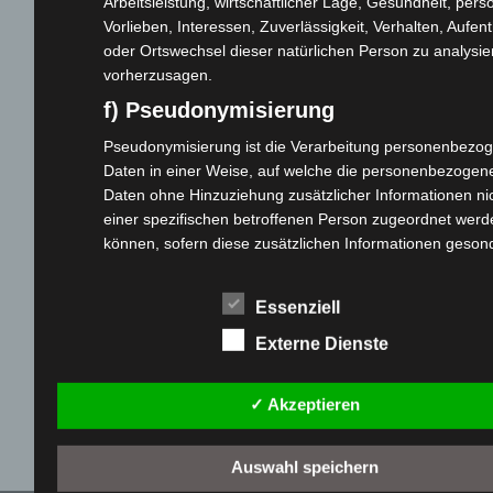
Arbeitsleistung, wirtschaftlicher Lage, Gesundheit, pers
Elektro-Seniorenmobile
Vorlieben, Interessen, Zuverlässigkeit, Verhalten, Aufent
Elektro-Trikes
oder Ortswechsel dieser natürlichen Person zu analysie
Ersatzteile
vorherzusagen.
f) Pseudonymisierung
Rechtliches
Pseudonymisierung ist die Verarbeitung personenbezo
Impressum
Daten in einer Weise, auf welche die personenbezogen
Daten ohne Hinzuziehung zusätzlicher Informationen ni
AGB
einer spezifischen betroffenen Person zugeordnet werd
Datenschutzerklärung
können, sofern diese zusätzlichen Informationen geson
Widerrufsbelehrung
aufbewahrt werden und technischen und organisatoris
Zahlungsmöglichkeiten
Maßnahmen unterliegen, die gewährleisten, dass die
Essenziell
personenbezogenen Daten nicht einer identifizierten od
Rückgabe von Elektroaltgeräten
identifizierbaren natürlichen Person zugewiesen werden
Externe Dienste
Garantie & Gewährleistung
g) Verantwortlicher oder für die
Qualität & Transparenz
Verarbeitung Verantwortlicher
✓ Akzeptieren
Fahren ohne Führerschein
Verantwortlicher oder für die Verarbeitung Verantwortlich
die natürliche oder juristische Person, Behörde, Einrich
Auswahl speichern
oder andere Stelle, die allein oder gemeinsam mit ande