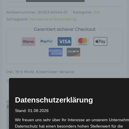
Artikelnummer:
3H202-6014A-01
Kategorie:
VSX
Schlagwort:
Karosserie & Verkleidung
Garantiert sicherer Checkout
inkl. 19 % MwSt.
Kostenloser Versand
Lieferzeit:
Versandfertig innerhalb 24 Stunden*
Datenschutzerklärung
Beschreibung
Stand: 01.08.2026
Produktsicherheit
Wir freuen uns sehr über Ihr Interesse an unserem Unterneh
Datenschutz hat einen besonders hohen Stellenwert für die