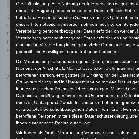
Rezensionen (0)
Geschäftsleitung. Eine Nutzung der Internetseiten ist grundsätz
ohne jede Angabe personenbezogener Daten möglich. Sofern 
Original-Ersatzteil für den Elektro-Scooter VSX.
betroffene Person besondere Services unseres Unternehmens
unsere Internetseite in Anspruch nehmen möchte, könnte jedo
Schwingenabdeckungskappe-schwarz für optimale
Verarbeitung personenbezogener Daten erforderlich werden. Is
Funktionalität und Haltbarkeit. Weitere
Verarbeitung personenbezogener Daten erforderlich und beste
Informationen zum Fahrzeug findest du hier:
Volta
eine solche Verarbeitung keine gesetzliche Grundlage, holen w
Motor Elektro-Scooter VSX
.
generell eine Einwilligung der betroffenen Person ein.
Die Verarbeitung personenbezogener Daten, beispielsweise d
Namens, der Anschrift, E-Mail-Adresse oder Telefonnummer e
betroffenen Person, erfolgt stets im Einklang mit der Datensch
Ähnliche Produkte
Grundverordnung und in Übereinstimmung mit den für uns ge
landesspezifischen Datenschutzbestimmungen. Mittels dieser
Datenschutzerklärung möchte unser Unternehmen die Öffentli
über Art, Umfang und Zweck der von uns erhobenen, genutzt
verarbeiteten personenbezogenen Daten informieren. Ferner
betroffene Personen mittels dieser Datenschutzerklärung über
ihnen zustehenden Rechte aufgeklärt.
Wir haben als für die Verarbeitung Verantwortlicher zahlreiche