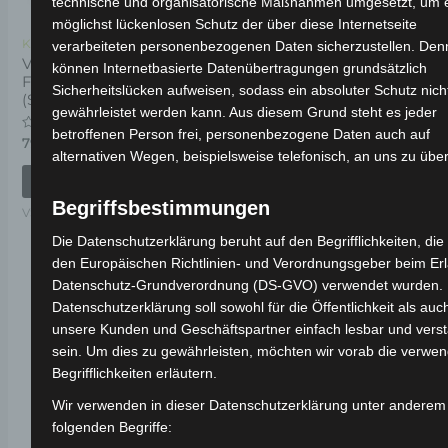
technische und organisatorische Maßnahmen umgesetzt, um 
möglichst lückenlosen Schutz der über diese Internetseite
Kostenloser Versand
Kostenloser Versand
verarbeiteten personenbezogenen Daten sicherzustellen. De
VSX VORDERES
VSX
können Internetbasierte Datenübertragungen grundsätzlich
FEDERUNGSSET
SEITENSTÄNDERFEDER
Sicherheitslücken aufweisen, sodass ein absoluter Schutz nich
(SCHEIBENBREMSENMODELL)
gewährleistet werden kann. Aus diesem Grund steht es jeder
Bewertet
19,00
€
*
betroffenen Person frei, personenbezogene Daten auch auf
mit
Bewertet
79,00
€
*
0
mit
alternativen Wegen, beispielsweise telefonisch, an uns zu über
von
IN DEN WARENKORB
0
5
von
IN DEN WARENKORB
5
VSX
Begriffsbestimmungen
VSX
Die Datenschutzerklärung beruht auf den Begrifflichkeiten, die
den Europäischen Richtlinien- und Verordnungsgeber beim Erl
Datenschutz-Grundverordnung (DS-GVO) verwendet wurden.
Datenschutzerklärung soll sowohl für die Öffentlichkeit als auch
unsere Kunden und Geschäftspartner einfach lesbar und verst
sein. Um dies zu gewährleisten, möchten wir vorab die verwe
Begrifflichkeiten erläutern.
Wir verwenden in dieser Datenschutzerklärung unter anderem
folgenden Begriffe: