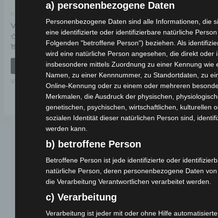
a) personenbezogene Daten
Kostenloser Versand
Personenbezogene Daten sind alle Informationen, die s
VSX HELMHALTER
eine identifizierte oder identifizierbare natürliche Person
Folgenden "betroffene Person") beziehen. Als identifizie
Bewertet
19,00
€
*
mit
wird eine natürliche Person angesehen, die direkt oder i
0
von
insbesondere mittels Zuordnung zu einer Kennung wie
IN DEN WARENKORB
5
Namen, zu einer Kennnummer, zu Standortdaten, zu ei
VSX
Online-Kennung oder zu einem oder mehreren besond
Merkmalen, die Ausdruck der physischen, physiologisch
genetischen, psychischen, wirtschaftlichen, kulturellen 
sozialen Identität dieser natürlichen Person sind, identifi
werden kann.
b) betroffene Person
Betroffene Person ist jede identifizierte oder identifizier
natürliche Person, deren personenbezogene Daten von
die Verarbeitung Verantwortlichen verarbeitet werden.
c) Verarbeitung
Webseite
Verarbeitung ist jeder mit oder ohne Hilfe automatisierte