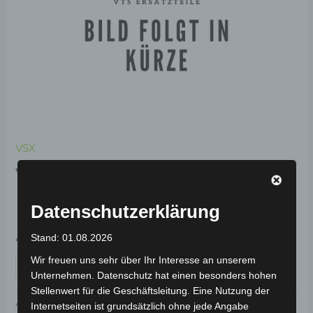
VSX
VSX UNTERER
KOTFLÜGEL
Datenschutzerklärung
49,00
€
*
Stand: 01.08.2026
Wir freuen uns sehr über Ihr Interesse an unserem
IN DEN WARENKORB
Unternehmen. Datenschutz hat einen besonders hohen
Stellenwert für die Geschäftsleitung. Eine Nutzung der
Artikelnummer:
3M202-6003A-B1
Kategorie:
VSX
Internetseiten ist grundsätzlich ohne jede Angabe