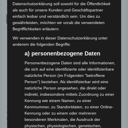
Datenschutzerklärung soll sowohl für die Öffentlichkeit
Bewertet
39,00
€
*
als auch für unsere Kunden und Geschäftspartner
mit
Bewertet
19,00
€
*
0
mit
einfach lesbar und verständlich sein. Um dies zu
von
0
IN DEN WARENKORB
5
von
gewährleisten, möchten wir vorab die verwendeten
IN DEN WARENKORB
5
VSX
Begrifflichkeiten erläutern.
VSX
Wir verwenden in dieser Datenschutzerklärung unter
anderem die folgenden Begriffe:
a) personenbezogene Daten
Personenbezogene Daten sind alle Informationen,
die sich auf eine identifizierte oder identifizierbare
natürliche Person (im Folgenden "betroffene
Person") beziehen. Als identifizierbar wird eine
natürliche Person angesehen, die direkt oder
indirekt, insbesondere mittels Zuordnung zu einer
Kennung wie einem Namen, zu einer
Kennnummer, zu Standortdaten, zu einer Online-
Kostenloser Versand
VSX VORDERGABEL
Kennung oder zu einem oder mehreren
(SCHEIBENBREMSENMODELL)
besonderen Merkmalen, die Ausdruck der
physischen, physiologischen, genetischen,