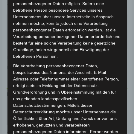
Schlagwort:
Karosserie & Verkleidung
personenbezogener Daten möglich. Sofern eine
betroffene Person besondere Services unseres
Garantiert sicherer Checkout
Unternehmens über unsere Internetseite in Anspruch
nehmen möchte, könnte jedoch eine Verarbeitung
personenbezogener Daten erforderlich werden. Ist die
Verarbeitung personenbezogener Daten erforderlich und
besteht für eine solche Verarbeitung keine gesetzliche
Grundlage, holen wir generell eine Einwilligung der
betroffenen Person ein.
inkl. 19 % MwSt.
Kostenloser Versand
Die Verarbeitung personenbezogener Daten,
Lieferzeit:
Versandfertig innerhalb 24 Stunden*
beispielsweise des Namens, der Anschrift, E-Mail-
Adresse oder Telefonnummer einer betroffenen Person,
erfolgt stets im Einklang mit der Datenschutz-
Grundverordnung und in Übereinstimmung mit den für
Beschreibung
uns geltenden landesspezifischen
Datenschutzbestimmungen. Mittels dieser
Produktsicherheit
Datenschutzerklärung möchte unser Unternehmen die
Öffentlichkeit über Art, Umfang und Zweck der von uns
Rezensionen (0)
erhobenen, genutzten und verarbeiteten
personenbezogenen Daten informieren. Ferner werden
Original-Ersatzteil für den Elektro-Scooter VSX.