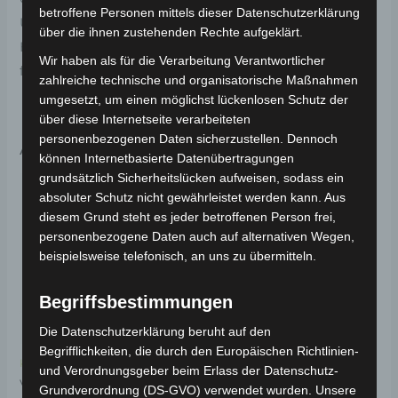
betroffene Personen mittels dieser Datenschutzerklärung
Unterer kot für optimale Funktionalität und
über die ihnen zustehenden Rechte aufgeklärt.
Haltbarkeit. Weitere Informationen zum Fahrzeug
Wir haben als für die Verarbeitung Verantwortlicher
findest du hier:
Volta Motor Elektro-Scooter VSX
.
zahlreiche technische und organisatorische Maßnahmen
umgesetzt, um einen möglichst lückenlosen Schutz der
über diese Internetseite verarbeiteten
personenbezogenen Daten sicherzustellen. Dennoch
Ähnliche Produkte
können Internetbasierte Datenübertragungen
grundsätzlich Sicherheitslücken aufweisen, sodass ein
absoluter Schutz nicht gewährleistet werden kann. Aus
diesem Grund steht es jeder betroffenen Person frei,
personenbezogene Daten auch auf alternativen Wegen,
beispielsweise telefonisch, an uns zu übermitteln.
Begriffsbestimmungen
Die Datenschutzerklärung beruht auf den
Begrifflichkeiten, die durch den Europäischen Richtlinien-
Kostenloser Versand
Kostenloser Versand
und Verordnungsgeber beim Erlass der Datenschutz-
VSX RAHMENNUMMER-
VSX LENKERSTANGE
Grundverordnung (DS-GVO) verwendet wurden. Unsere
ABDECKUNG