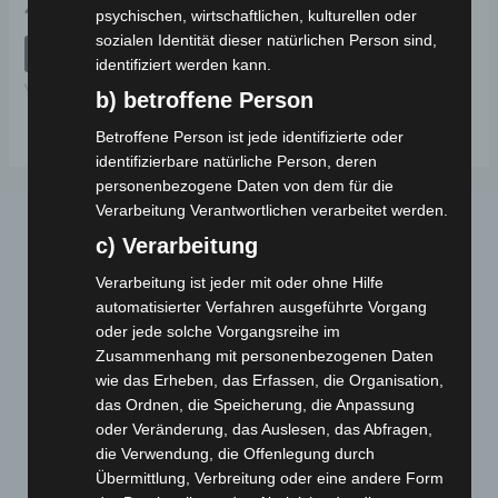
Bewertet
49,00
€
*
psychischen, wirtschaftlichen, kulturellen oder
mit
0
sozialen Identität dieser natürlichen Person sind,
von
IN DEN WARENKORB
5
identifiziert werden kann.
VSX
b) betroffene Person
Betroffene Person ist jede identifizierte oder
identifizierbare natürliche Person, deren
personenbezogene Daten von dem für die
Verarbeitung Verantwortlichen verarbeitet werden.
c) Verarbeitung
Verarbeitung ist jeder mit oder ohne Hilfe
automatisierter Verfahren ausgeführte Vorgang
oder jede solche Vorgangsreihe im
Zusammenhang mit personenbezogenen Daten
Webseite
wie das Erheben, das Erfassen, die Organisation,
das Ordnen, die Speicherung, die Anpassung
Cashback-Aktion
oder Veränderung, das Auslesen, das Abfragen,
die Verwendung, die Offenlegung durch
Händler werden
Übermittlung, Verbreitung oder eine andere Form
Home