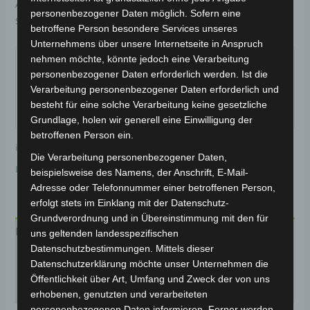
Artikelnummer:
3H202-4002A-00
Kategorie:
VSX
personenbezogener Daten möglich. Sofern eine
Schlagwörter:
Verschleißteile
,
Bremsanlage
betroffene Person besondere Services unseres
Unternehmens über unsere Internetseite in Anspruch
Garantiert sicherer Checkout
nehmen möchte, könnte jedoch eine Verarbeitung
personenbezogener Daten erforderlich werden. Ist die
Verarbeitung personenbezogener Daten erforderlich und
besteht für eine solche Verarbeitung keine gesetzliche
Grundlage, holen wir generell eine Einwilligung der
betroffenen Person ein.
inkl. 19 % MwSt.
Kostenloser Versand
Die Verarbeitung personenbezogener Daten,
Lieferzeit:
Versandfertig innerhalb 24 Stunden*
beispielsweise des Namens, der Anschrift, E-Mail-
Adresse oder Telefonnummer einer betroffenen Person,
erfolgt stets im Einklang mit der Datenschutz-
Grundverordnung und in Übereinstimmung mit den für
Beschreibung
uns geltenden landesspezifischen
Datenschutzbestimmungen. Mittels dieser
Produktsicherheit
Datenschutzerklärung möchte unser Unternehmen die
Öffentlichkeit über Art, Umfang und Zweck der von uns
Rezensionen (0)
erhobenen, genutzten und verarbeiteten
personenbezogenen Daten informieren. Ferner werden