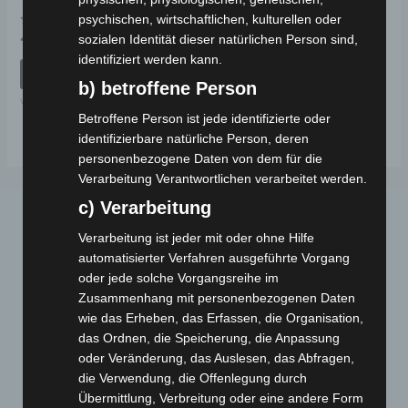
psychischen, wirtschaftlichen, kulturellen oder
Bewertet
49,00
€
sozialen Identität dieser natürlichen Person sind,
*
mit
identifiziert werden kann.
0
von
IN DEN WARENKORB
5
b) betroffene Person
VSX
Betroffene Person ist jede identifizierte oder
identifizierbare natürliche Person, deren
personenbezogene Daten von dem für die
Verarbeitung Verantwortlichen verarbeitet werden.
c) Verarbeitung
Verarbeitung ist jeder mit oder ohne Hilfe
automatisierter Verfahren ausgeführte Vorgang
oder jede solche Vorgangsreihe im
Zusammenhang mit personenbezogenen Daten
wie das Erheben, das Erfassen, die Organisation,
Webseite
das Ordnen, die Speicherung, die Anpassung
oder Veränderung, das Auslesen, das Abfragen,
die Verwendung, die Offenlegung durch
Cashback-Aktion
Übermittlung, Verbreitung oder eine andere Form
Händler werden