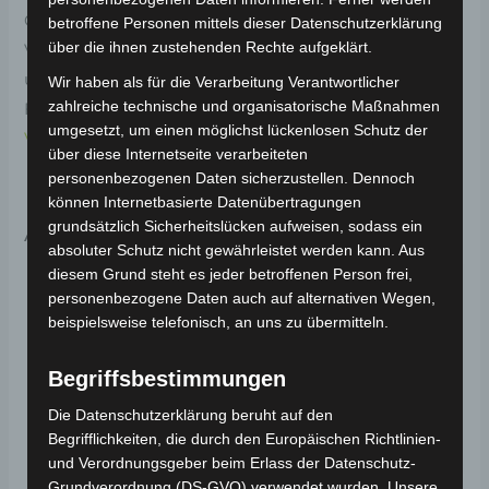
Original-Ersatzteil für den Elektro-Scooter VSX.
betroffene Personen mittels dieser Datenschutzerklärung
über die ihnen zustehenden Rechte aufgeklärt.
Vordere trommelbremse für optimale Funktionalität
und Haltbarkeit. Weitere Informationen zum
Wir haben als für die Verarbeitung Verantwortlicher
zahlreiche technische und organisatorische Maßnahmen
Fahrzeug findest du hier:
Volta Motor Elektro-Scooter
umgesetzt, um einen möglichst lückenlosen Schutz der
VSX
.
über diese Internetseite verarbeiteten
personenbezogenen Daten sicherzustellen. Dennoch
können Internetbasierte Datenübertragungen
grundsätzlich Sicherheitslücken aufweisen, sodass ein
Ähnliche Produkte
absoluter Schutz nicht gewährleistet werden kann. Aus
diesem Grund steht es jeder betroffenen Person frei,
personenbezogene Daten auch auf alternativen Wegen,
beispielsweise telefonisch, an uns zu übermitteln.
Begriffsbestimmungen
Die Datenschutzerklärung beruht auf den
Begrifflichkeiten, die durch den Europäischen Richtlinien-
und Verordnungsgeber beim Erlass der Datenschutz-
Grundverordnung (DS-GVO) verwendet wurden. Unsere