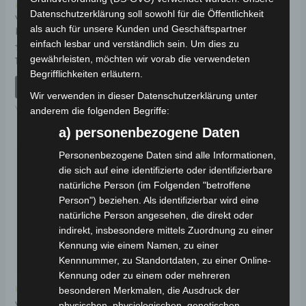
Kostenloser Versand
Kostenloser Versand
Datenschutzerklärung soll sowohl für die Öffentlichkeit
VSX ANZEIGE
VSX LENKERSTANGE
als auch für unsere Kunden und Geschäftspartner
KUNSTSTOFF
einfach lesbar und verständlich sein. Um dies zu
Bewertet
39,00
€
*
mit
gewährleisten, möchten wir vorab die verwendeten
Bewertet
19,00
€
*
0
mit
Begrifflichkeiten erläutern.
von
0
IN DEN WARENKORB
5
von
IN DEN WARENKORB
5
Wir verwenden in dieser Datenschutzerklärung unter
VSX
VSX
anderem die folgenden Begriffe:
a) personenbezogene Daten
Personenbezogene Daten sind alle Informationen,
die sich auf eine identifizierte oder identifizierbare
natürliche Person (im Folgenden "betroffene
Person") beziehen. Als identifizierbar wird eine
natürliche Person angesehen, die direkt oder
indirekt, insbesondere mittels Zuordnung zu einer
Kennung wie einem Namen, zu einer
Kennnummer, zu Standortdaten, zu einer Online-
Kennung oder zu einem oder mehreren
Kostenloser Versand
besonderen Merkmalen, die Ausdruck der
VSX SITZBEHÄLTER
physischen, physiologischen, genetischen,