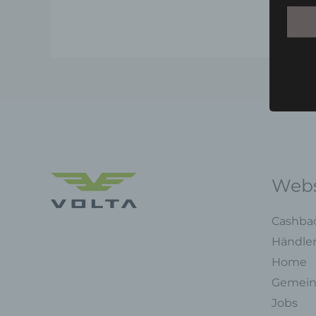
Webs
Cashba
Händle
Home
Gemein
Jobs