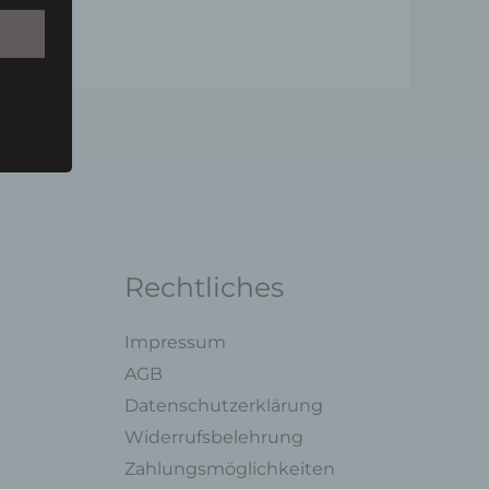
Person
u einer
 zu
n,
Rechtliches
Impressum
ng mit
AGB
Datenschutzerklärung
Widerrufsbelehrung
legung
ung,
Zahlungsmöglichkeiten
oder