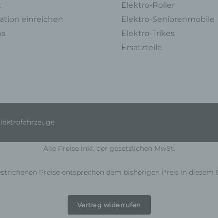
t
Elektro-Roller
die Vernichtung.
tion einreichen
Elektro-Seniorenmobile
d) Einschränkung der Verarbeitung
ns
Elektro-Trikes
Einschränkung der Verarbeitung ist die Markierung gespeicherter
Ersatzteile
personenbezogener Daten mit dem Ziel, ihre künftige Verarbeitung
einzuschränken.
e) Profiling
Profiling ist jede Art der automatisierten Verarbeitung personenbezoge
Daten, die darin besteht, dass diese personenbezogenen Daten verw
werden, um bestimmte persönliche Aspekte, die sich auf eine natürlich
Elektrofahrzeuge
Person beziehen, zu bewerten, insbesondere, um Aspekte bezüglich
Arbeitsleistung, wirtschaftlicher Lage, Gesundheit, persönlicher Vorlieb
Interessen, Zuverlässigkeit, Verhalten, Aufenthaltsort oder Ortswechse
Alle Preise inkl. der gesetzlichen MwSt.
dieser natürlichen Person zu analysieren oder vorherzusagen.
f) Pseudonymisierung
strichenen Preise entsprechen dem bisherigen Preis in diesem 
Pseudonymisierung ist die Verarbeitung personenbezogener Daten in 
Weise, auf welche die personenbezogenen Daten ohne Hinzuziehung
Vertrag widerrufen
zusätzlicher Informationen nicht mehr einer spezifischen betroffenen 