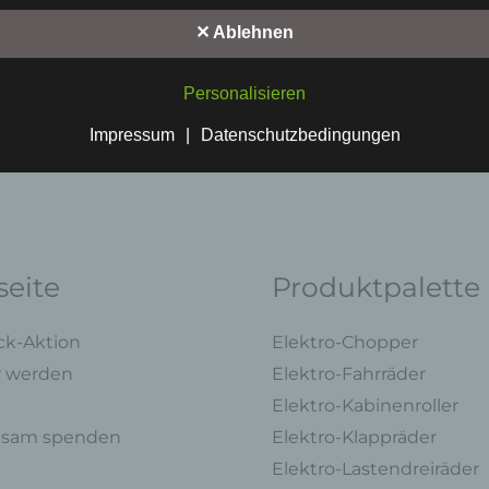
"betroffene Person") beziehen. Als identifizierbar wird eine natürliche 
angesehen, die direkt oder indirekt, insbesondere mittels Zuordnung z
✕ Ablehnen
Kennung wie einem Namen, zu einer Kennnummer, zu Standortdaten,
einer Online-Kennung oder zu einem oder mehreren besonderen
Personalisieren
Merkmalen, die Ausdruck der physischen, physiologischen, genetische
psychischen, wirtschaftlichen, kulturellen oder sozialen Identität dieser
Impressum
|
Datenschutzbedingungen
natürlichen Person sind, identifiziert werden kann.
b) betroffene Person
Betroffene Person ist jede identifizierte oder identifizierbare natürliche
Person, deren personenbezogene Daten von dem für die Verarbeitung
Verantwortlichen verarbeitet werden.
eite
Produktpalette
c) Verarbeitung
Verarbeitung ist jeder mit oder ohne Hilfe automatisierter Verfahren
ck-Aktion
Elektro-Chopper
ausgeführte Vorgang oder jede solche Vorgangsreihe im Zusammenha
r werden
Elektro-Fahrräder
personenbezogenen Daten wie das Erheben, das Erfassen, die
Elektro-Kabinenroller
Organisation, das Ordnen, die Speicherung, die Anpassung oder
sam spenden
Elektro-Klappräder
Veränderung, das Auslesen, das Abfragen, die Verwendung, die Offen
durch Übermittlung, Verbreitung oder eine andere Form der Bereitstell
Elektro-Lastendreiräder
den Abgleich oder die Verknüpfung, die Einschränkung, das Löschen 