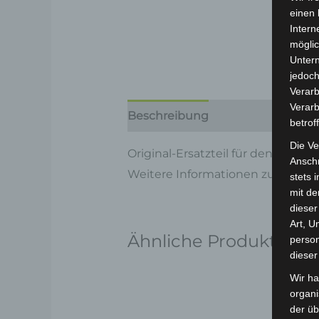
einen 
Intern
möglic
Unter
jedoch
Verarb
Verarb
Beschreibung
Produktsicherhe
betrof
Die Ve
Original-Ersatzteil für den Elekt
Anschr
Weitere Informationen zum Fahrz
stets 
mit de
dieser
Art, U
Ähnliche Produkte
person
dieser
Wir ha
organ
der üb