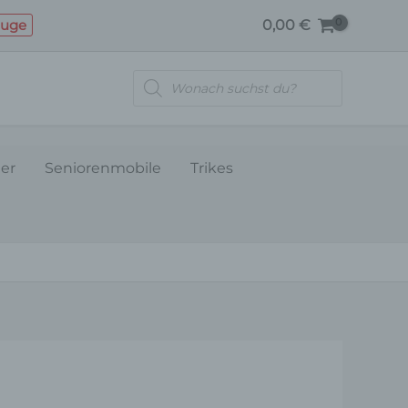
TROMMELBREMSENKABEL
euge
0,00
€
Menge
Products
search
ler
Seniorenmobile
Trikes