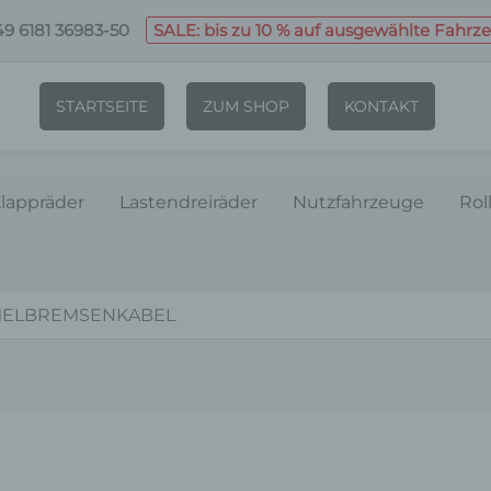
9 6181 36983-50
SALE: bis zu 10 % auf ausgewählte Fahrz
STARTSEITE
ZUM SHOP
KONTAKT
lappräder
Lastendreiräder
Nutzfahrzeuge
Rol
MELBREMSENKABEL