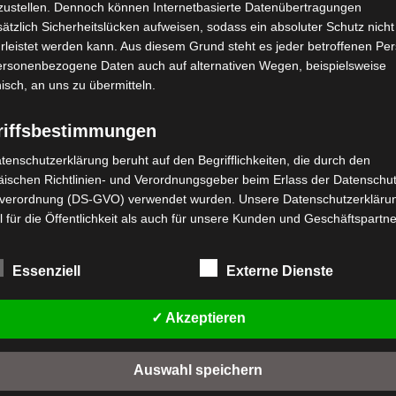
zustellen. Dennoch können Internetbasierte Datenübertragungen
ätzlich Sicherheitslücken aufweisen, sodass ein absoluter Schutz nicht
leistet werden kann. Aus diesem Grund steht es jeder betroffenen Pe
personenbezogene Daten auch auf alternativen Wegen, beispielsweise
nisch, an uns zu übermitteln.
riffsbestimmungen
stenloser Versand
Kostenloser Versand
tenschutzerklärung beruht auf den Begrifflichkeiten, die durch den
SX VORDERES
VSX SECHSKANT-FLANSCH
ischen Richtlinien- und Verordnungsgeber beim Erlass der Datenschut
RMATURENBRETT
SCHRAUBE (M12*235)
verordnung (DS-GVO) verwendet wurden. Unsere Datenschutzerklärun
UNSTSTOFF
 für die Öffentlichkeit als auch für unsere Kunden und Geschäftspartne
WINDSCHUTZ)
Bewertet
19,00
€
h lesbar und verständlich sein. Um dies zu gewährleisten, möchten wir
*
mit
rwendeten Begrifflichkeiten erläutern.
0
von
wertet
Essenziell
Externe Dienste
,00
€
*
IN DEN WARENKORB
5
t
rwenden in dieser Datenschutzerklärung unter anderem die folgenden
n
fe:
VSX
IN DEN WARENKORB
✓ Akzeptieren
a) personenbezogene Daten
SX
Personenbezogene Daten sind alle Informationen, die sich auf eine
Auswahl speichern
identifizierte oder identifizierbare natürliche Person (im Folgenden