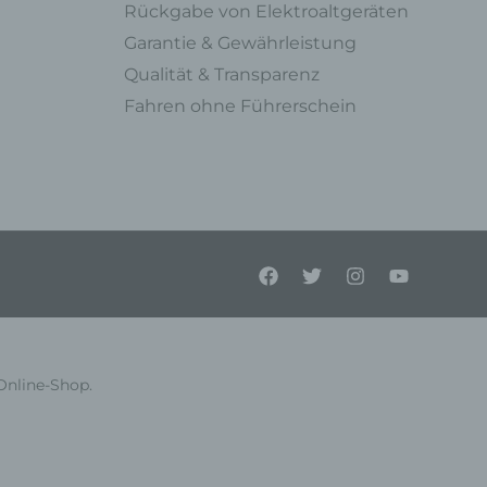
Rückgabe von Elektroaltgeräten
Garantie & Gewährleistung
Qualität & Transparenz
Fahren ohne Führerschein
ner
endet
e
en,
l
Online-Shop.
einer
Person