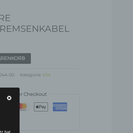
RE
ABEL
REMSENKABEL
ARENKORB
04A-00
Kategorie:
VSX
rt sicherer Checkout
tz hat