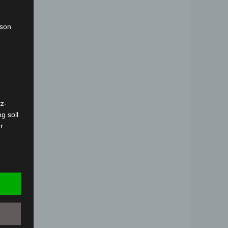
rson
-
z-
g soll
r
 vorab