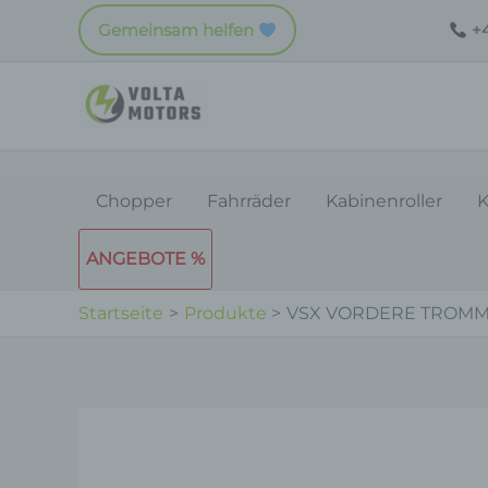
Zum
Gemeinsam helfen
+4
Inhalt
springen
Chopper
Fahrräder
Kabinenroller
K
ANGEBOTE %
Startseite
Produkte
VSX VORDERE TROM