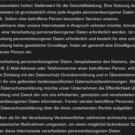
besonders hohen Stellenwert für die Geschäftsleitung. Eine Nutzung d
inkl. 19 % MwSt.
Kostenlos
etseiten ist grundsätzlich ohne jede Angabe personenbezogener Daten
Lieferzeit:
Versandfertig i
h. Sofern eine betroffene Person besondere Services unseres
nehmens über unsere Internetseite in Anspruch nehmen möchte, könnt
 eine Verarbeitung personenbezogener Daten erforderlich werden. Ist 
eitung personenbezogener Daten erforderlich und besteht für eine sol
eitung keine gesetzliche Grundlage, holen wir generell eine Einwilligun
it
Rezensionen (0)
fenen Person ein.
rarbeitung personenbezogener Daten, beispielsweise des Namens, de
ro-Scooter VSX. Vordere trommelbremsenkabel für optimal
ift, E-Mail-Adresse oder Telefonnummer einer betroffenen Person, erfo
eug findest du hier:
Volta Motor Elektro-Scooter VSX
.
im Einklang mit der Datenschutz-Grundverordnung und in Übereinstim
n für uns geltenden landesspezifischen Datenschutzbestimmungen. Mit
 Datenschutzerklärung möchte unser Unternehmen die Öffentlichkeit ü
mfang und Zweck der von uns erhobenen, genutzten und verarbeiteten
enbezogenen Daten informieren. Ferner werden betroffene Personen 
 Datenschutzerklärung über die ihnen zustehenden Rechte aufgeklärt.
ben als für die Verarbeitung Verantwortlicher zahlreiche technische un
isatorische Maßnahmen umgesetzt, um einen möglichst lückenlosen S
er diese Internetseite verarbeiteten personenbezogenen Daten