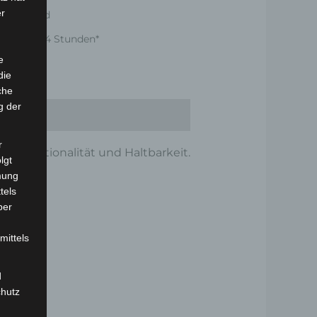
er
er Versand
nnerhalb 24 Stunden*
e
die
che
g der
r
e Funktionalität und Haltbarkeit.
lgt
mung
tels
ber
mittels
d
chutz