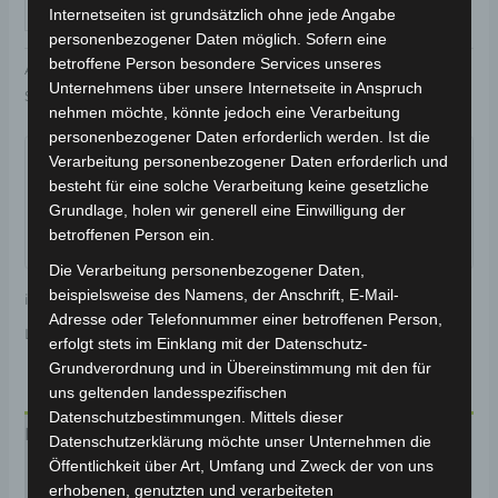
IN DEN WARENKORB
Internetseiten ist grundsätzlich ohne jede Angabe
personenbezogener Daten möglich. Sofern eine
betroffene Person besondere Services unseres
Artikelnummer:
3H202-6005A-17
Kategorie:
VSX
Unternehmens über unsere Internetseite in Anspruch
Schlagwort:
Karosserie & Verkleidung
nehmen möchte, könnte jedoch eine Verarbeitung
Garantiert sicherer Checkout
personenbezogener Daten erforderlich werden. Ist die
Verarbeitung personenbezogener Daten erforderlich und
besteht für eine solche Verarbeitung keine gesetzliche
Grundlage, holen wir generell eine Einwilligung der
betroffenen Person ein.
Die Verarbeitung personenbezogener Daten,
beispielsweise des Namens, der Anschrift, E-Mail-
inkl. 19 % MwSt.
Kostenloser Versand
Adresse oder Telefonnummer einer betroffenen Person,
Lieferzeit:
Versandfertig innerhalb 24 Stunden*
erfolgt stets im Einklang mit der Datenschutz-
Grundverordnung und in Übereinstimmung mit den für
uns geltenden landesspezifischen
Datenschutzbestimmungen. Mittels dieser
Beschreibung
Datenschutzerklärung möchte unser Unternehmen die
Öffentlichkeit über Art, Umfang und Zweck der von uns
Produktsicherheit
erhobenen, genutzten und verarbeiteten