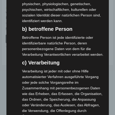
physischen, physiologischen, genetischen,
Kostenloser Versand
psychischen, wirtschaftlichen, kulturellen oder
VSX HINTERE
sozialen Identität dieser natürlichen Person sind,
FEDERUNG
identifiziert werden kann.
b) betroffene Person
Bewertet
59,00
€
*
mit
0
Betroffene Person ist jede identifizierte oder
von
IN DEN WARENKORB
5
identifizierbare natürliche Person, deren
VSX
personenbezogene Daten von dem für die
Verarbeitung Verantwortlichen verarbeitet werden.
c) Verarbeitung
Verarbeitung ist jeder mit oder ohne Hilfe
automatisierter Verfahren ausgeführte Vorgang
oder jede solche Vorgangsreihe im
Zusammenhang mit personenbezogenen Daten
wie das Erheben, das Erfassen, die Organisation,
das Ordnen, die Speicherung, die Anpassung
oder Veränderung, das Auslesen, das Abfragen,
die Verwendung, die Offenlegung durch
Webseite