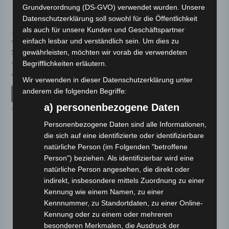
Grundverordnung (DS-GVO) verwendet wurden. Unsere
Datenschutzerklärung soll sowohl für die Öffentlichkeit
als auch für unsere Kunden und Geschäftspartner
Kostenloser Versand
Kostenloser Versand
einfach lesbar und verständlich sein. Um dies zu
VSX SITZUNTERE
VSX SITZUNTERE
SEITENPANEL LINKS
SEITENPANEL RECHTS
gewährleisten, möchten wir vorab die verwendeten
Begrifflichkeiten erläutern.
Bewertet
Bewertet
49,00
€
49,00
€
*
*
mit
mit
Wir verwenden in dieser Datenschutzerklärung unter
0
0
anderem die folgenden Begriffe:
von
von
IN DEN WARENKORB
IN DEN WARENKORB
5
5
a) personenbezogene Daten
VSX
VSX
Personenbezogene Daten sind alle Informationen,
die sich auf eine identifizierte oder identifizierbare
natürliche Person (im Folgenden "betroffene
Person") beziehen. Als identifizierbar wird eine
natürliche Person angesehen, die direkt oder
indirekt, insbesondere mittels Zuordnung zu einer
Kennung wie einem Namen, zu einer
Kennnummer, zu Standortdaten, zu einer Online-
Kennung oder zu einem oder mehreren
besonderen Merkmalen, die Ausdruck der