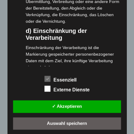
Übermittlung, Verbreitung oder eine andere Form
der Bereitstellung, den Abgleich oder die
Cashback-Aktion
Verknüpfung, die Einschränkung, das Löschen
Händler werden
oder die Vernichtung.
Home
d) Einschränkung der
Gemeinsam spenden
Verarbeitung
Jobs
Einschränkung der Verarbeitung ist die
Kontakt
Markierung gespeicherter personenbezogener
Reklamation einreichen
Daten mit dem Ziel, ihre künftige Verarbeitung
einzuschränken.
Über uns
e) Profiling
Produktpalette
Essenziell
Profiling ist jede Art der automatisierten
Externe Dienste
Verarbeitung personenbezogener Daten, die darin
Elektro-Chopper
besteht, dass diese personenbezogenen Daten
Elektro-Fahrräder
✓ Akzeptieren
verwendet werden, um bestimmte persönliche
Elektro-Kabinenroller
Aspekte, die sich auf eine natürliche Person
Elektro-Klappräder
beziehen, zu bewerten, insbesondere, um
Auswahl speichern
Aspekte bezüglich Arbeitsleistung, wirtschaftlicher
Elektro-Lastendreiräder
Lage, Gesundheit, persönlicher Vorlieben,