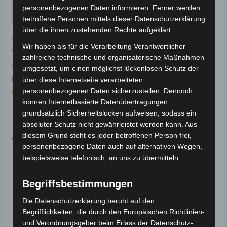
personenbezogenen Daten informieren. Ferner werden
Rezensionen (0)
betroffene Personen mittels dieser Datenschutzerklärung
über die ihnen zustehenden Rechte aufgeklärt.
Original-Ersatzteil für den Elektro-Scooter VSX.
Wir haben als für die Verarbeitung Verantwortlicher
Vorderer kotflügelabdeckung-perlmuttweiss für
zahlreiche technische und organisatorische Maßnahmen
optimale Funktionalität und Haltbarkeit. Weitere
umgesetzt, um einen möglichst lückenlosen Schutz der
Informationen zum Fahrzeug findest du hier:
Volta
über diese Internetseite verarbeiteten
personenbezogenen Daten sicherzustellen. Dennoch
Motor Elektro-Scooter VSX
.
können Internetbasierte Datenübertragungen
grundsätzlich Sicherheitslücken aufweisen, sodass ein
absoluter Schutz nicht gewährleistet werden kann. Aus
Ähnliche Produkte
diesem Grund steht es jeder betroffenen Person frei,
personenbezogene Daten auch auf alternativen Wegen,
beispielsweise telefonisch, an uns zu übermitteln.
Begriffsbestimmungen
Die Datenschutzerklärung beruht auf den
Begrifflichkeiten, die durch den Europäischen Richtlinien-
und Verordnungsgeber beim Erlass der Datenschutz-