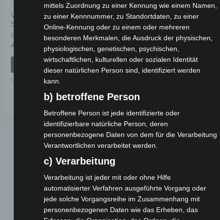
mittels Zuordnung zu einer Kennung wie einem Namen,
Kostenloser Versand
VSX SITZUNTERE
zu einer Kennnummer, zu Standortdaten, zu einer
SEITENPANEL LINKS
Online-Kennung oder zu einem oder mehreren
besonderen Merkmalen, die Ausdruck der physischen,
Bewertet
49,00
€
*
physiologischen, genetischen, psychischen,
mit
0
wirtschaftlichen, kulturellen oder sozialen Identität
von
IN DEN WARENKORB
5
dieser natürlichen Person sind, identifiziert werden
VSX
kann.
b) betroffene Person
Betroffene Person ist jede identifizierte oder
identifizierbare natürliche Person, deren
personenbezogene Daten von dem für die Verarbeitung
Verantwortlichen verarbeitet werden.
c) Verarbeitung
Verarbeitung ist jeder mit oder ohne Hilfe
automatisierter Verfahren ausgeführte Vorgang oder
jede solche Vorgangsreihe im Zusammenhang mit
Webseite
personenbezogenen Daten wie das Erheben, das