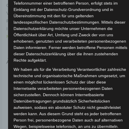
Telefonnummer einer betroffenen Person, erfolgt stets im
Original-Ersatzteil für den Elektro-Scooter VSX.
Einklang mit der Datenschutz-Grundverordnung und in
Vordergabel (trommelbremsenmodell) für optimale
Übereinstimmung mit den für uns geltenden
Funktionalität und Haltbarkeit. Weitere
landesspezifischen Datenschutzbestimmungen. Mittels dieser
Informationen zum Fahrzeug findest du hier:
Volta
Datenschutzerklärung möchte unser Unternehmen die
Öffentlichkeit über Art, Umfang und Zweck der von uns
Motor Elektro-Scooter VSX
.
erhobenen, genutzten und verarbeiteten personenbezogenen
Daten informieren. Ferner werden betroffene Personen mittels
dieser Datenschutzerklärung über die ihnen zustehenden
Ähnliche Produkte
Rechte aufgeklärt.
Wir haben als für die Verarbeitung Verantwortlicher zahlreiche
technische und organisatorische Maßnahmen umgesetzt, um
einen möglichst lückenlosen Schutz der über diese
Internetseite verarbeiteten personenbezogenen Daten
sicherzustellen. Dennoch können Internetbasierte
Datenübertragungen grundsätzlich Sicherheitslücken
aufweisen, sodass ein absoluter Schutz nicht gewährleistet
werden kann. Aus diesem Grund steht es jeder betroffenen
Person frei, personenbezogene Daten auch auf alternativen
Wegen, beispielsweise telefonisch, an uns zu übermitteln.