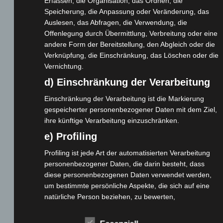
Erfassen, die Organisation, das Ordnen, die
Cashback-Aktion
Speicherung, die Anpassung oder Veränderung, das
Auslesen, das Abfragen, die Verwendung, die
Händler werden
Offenlegung durch Übermittlung, Verbreitung oder eine
Home
andere Form der Bereitstellung, den Abgleich oder die
Gemeinsam spenden
Verknüpfung, die Einschränkung, das Löschen oder die
Jobs
Vernichtung.
Kontakt
d) Einschränkung der Verarbeitung
Reklamation einreichen
Einschränkung der Verarbeitung ist die Markierung
Über uns
gespeicherter personenbezogener Daten mit dem Ziel,
ihre künftige Verarbeitung einzuschränken.
Produktpalette
e) Profiling
Elektro-Chopper
Profiling ist jede Art der automatisierten Verarbeitung
Elektro-Fahrräder
personenbezogener Daten, die darin besteht, dass
Elektro-Kabinenroller
diese personenbezogenen Daten verwendet werden,
um bestimmte persönliche Aspekte, die sich auf eine
Elektro-Klappräder
natürliche Person beziehen, zu bewerten,
Elektro-Lastendreiräder
insbesondere, um Aspekte bezüglich Arbeitsleistung,
Elektro-Roller
wirtschaftlicher Lage, Gesundheit, persönlicher