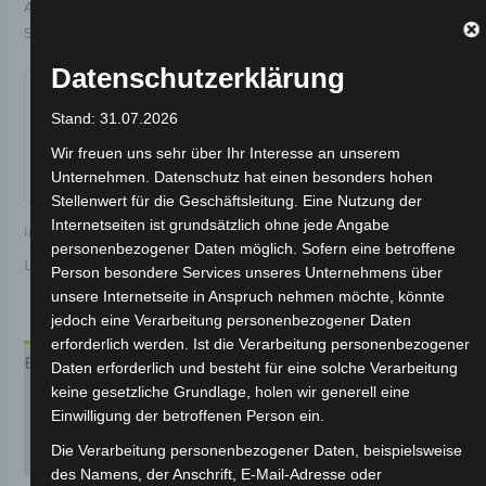
Artikelnummer:
3H202-3002B-01
Kategorie:
VSX
Schlagwort:
Bremsanlage
Garantiert sicherer Checkout
Datenschutzerklärung
Stand: 31.07.2026
Wir freuen uns sehr über Ihr Interesse an unserem
Unternehmen. Datenschutz hat einen besonders hohen
Stellenwert für die Geschäftsleitung. Eine Nutzung der
Internetseiten ist grundsätzlich ohne jede Angabe
inkl. 19 % MwSt.
Kostenloser Versand
personenbezogener Daten möglich. Sofern eine betroffene
Lieferzeit:
Versandfertig innerhalb 24 Stunden*
Person besondere Services unseres Unternehmens über
unsere Internetseite in Anspruch nehmen möchte, könnte
jedoch eine Verarbeitung personenbezogener Daten
erforderlich werden. Ist die Verarbeitung personenbezogener
Beschreibung
Daten erforderlich und besteht für eine solche Verarbeitung
keine gesetzliche Grundlage, holen wir generell eine
Produktsicherheit
Einwilligung der betroffenen Person ein.
Die Verarbeitung personenbezogener Daten, beispielsweise
Rezensionen (0)
des Namens, der Anschrift, E-Mail-Adresse oder