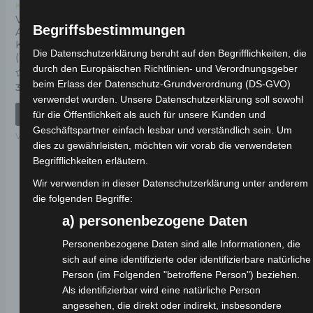
Kostenloser Versand
Kostenloser Versand
VSX VORDERES
VSX HELMHALTER
Begriffsbestimmungen
ARMATURENBRETT
KUNSTSTOFF
Bewertet
19,00
€
Die Datenschutzerklärung beruht auf den Begrifflichkeiten, die
*
(WINDSCHUTZ)
mit
0
durch den Europäischen Richtlinien- und Verordnungsgeber
von
IN DEN WARENKORB
beim Erlass der Datenschutz-Grundverordnung (DS-GVO)
5
Bewertet
39,00
€
*
mit
verwendet wurden. Unsere Datenschutzerklärung soll sowohl
VSX
0
von
IN DEN WARENKORB
für die Öffentlichkeit als auch für unsere Kunden und
5
Geschäftspartner einfach lesbar und verständlich sein. Um
VSX
dies zu gewährleisten, möchten wir vorab die verwendeten
Begrifflichkeiten erläutern.
Wir verwenden in dieser Datenschutzerklärung unter anderem
die folgenden Begriffe:
a) personenbezogene Daten
Personenbezogene Daten sind alle Informationen, die
sich auf eine identifizierte oder identifizierbare natürliche
Person (im Folgenden "betroffene Person") beziehen.
Als identifizierbar wird eine natürliche Person
angesehen, die direkt oder indirekt, insbesondere