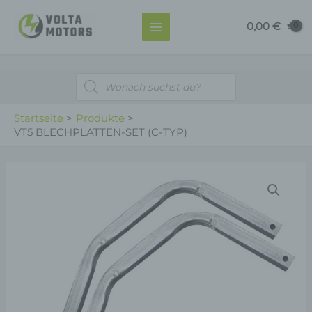
Zum
MAIN
0,00
€
Inhalt
MENU
springen
Products
search
Startseite
Produkte
VT5 BLECHPLATTEN-SET (C-TYP)