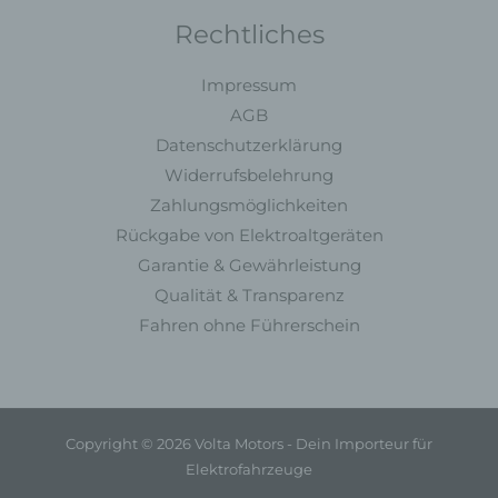
identifizierten oder identifizierbaren natürlichen
Person zugewiesen werden.
Rechtliches
g) Verantwortlicher oder für die
Verarbeitung Verantwortlicher
Impressum
AGB
Verantwortlicher oder für die Verarbeitung
Datenschutzerklärung
Verantwortlicher ist die natürliche oder juristische
Person, Behörde, Einrichtung oder andere Stelle,
Widerrufsbelehrung
die allein oder gemeinsam mit anderen über die
Zahlungsmöglichkeiten
Zwecke und Mittel der Verarbeitung von
Rückgabe von Elektroaltgeräten
personenbezogenen Daten entscheidet. Sind die
Garantie & Gewährleistung
Zwecke und Mittel dieser Verarbeitung durch das
Unionsrecht oder das Recht der Mitgliedstaaten
Qualität & Transparenz
vorgegeben, so kann der Verantwortliche
Fahren ohne Führerschein
beziehungsweise können die bestimmten Kriterien
seiner Benennung nach dem Unionsrecht oder
dem Recht der Mitgliedstaaten vorgesehen
werden.
Copyright © 2026 Volta Motors - Dein Importeur für
h) Auftragsverarbeiter
Elektrofahrzeuge
Auftragsverarbeiter ist eine natürliche oder