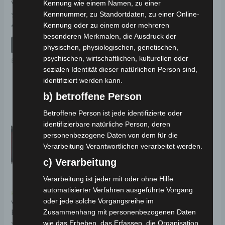
VT5 DISPALY
VT5 BLINKER
Kennung wie einem Namen, zu einer
Kennnummer, zu Standortdaten, zu einer Online-
Bewertet
Bewertet
49,00
€
19,00
€
Kennung oder zu einem oder mehreren
*
*
mit
mit
besonderen Merkmalen, die Ausdruck der
0
0
von
von
IN DEN WARENKORB
IN DEN WARENKORB
physischen, physiologischen, genetischen,
5
5
psychischen, wirtschaftlichen, kulturellen oder
Ersatzteile
Ersatzteile
sozialen Identität dieser natürlichen Person sind,
identifiziert werden kann.
b) betroffene Person
Betroffene Person ist jede identifizierte oder
identifizierbare natürliche Person, deren
personenbezogene Daten von dem für die
Verarbeitung Verantwortlichen verarbeitet werden.
c) Verarbeitung
Verarbeitung ist jeder mit oder ohne Hilfe
automatisierter Verfahren ausgeführte Vorgang
Kostenloser Versand
oder jede solche Vorgangsreihe im
VT5
FAHRERSITZPOLSTER
Zusammenhang mit personenbezogenen Daten
wie das Erheben, das Erfassen, die Organisation,