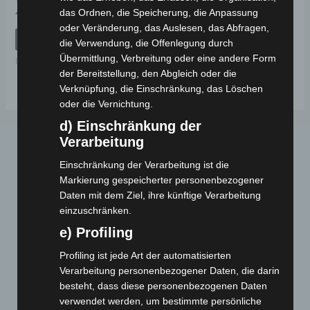
Bewertet
49,00
€
das Ordnen, die Speicherung, die Anpassung
*
mit
oder Veränderung, das Auslesen, das Abfragen,
0
von
IN DEN WARENKORB
die Verwendung, die Offenlegung durch
5
Übermittlung, Verbreitung oder eine andere Form
Ersatzteile
der Bereitstellung, den Abgleich oder die
Verknüpfung, die Einschränkung, das Löschen
oder die Vernichtung.
d) Einschränkung der
Verarbeitung
Einschränkung der Verarbeitung ist die
Markierung gespeicherter personenbezogener
Daten mit dem Ziel, ihre künftige Verarbeitung
einzuschränken.
e) Profiling
Webseite
Profiling ist jede Art der automatisierten
Verarbeitung personenbezogener Daten, die darin
Cashback-Aktion
besteht, dass diese personenbezogenen Daten
Händler werden
verwendet werden, um bestimmte persönliche