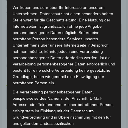
Kategorien:
Ersatzteile
,
VT5
Wir freuen uns sehr über Ihr Interesse an unserem
Schlagwort:
Karosserie & Verkleidung
Unternehmen. Datenschutz hat einen besonders hohen
Stellenwert für die Geschäftsleitung. Eine Nutzung der
Garantiert sicherer Checkout
Internetseiten ist grundsätzlich ohne jede Angabe
personenbezogener Daten möglich. Sofern eine
betroffene Person besondere Services unseres
Unternehmens über unsere Internetseite in Anspruch
nehmen möchte, könnte jedoch eine Verarbeitung
personenbezogener Daten erforderlich werden. Ist die
Verarbeitung personenbezogener Daten erforderlich und
inkl. 19 % MwSt.
Kostenloser Versand
besteht für eine solche Verarbeitung keine gesetzliche
Grundlage, holen wir generell eine Einwilligung der
betroffenen Person ein.
Produktsicherheit
Die Verarbeitung personenbezogener Daten,
beispielsweise des Namens, der Anschrift, E-Mail-
Rezensionen (0)
Adresse oder Telefonnummer einer betroffenen Person,
erfolgt stets im Einklang mit der Datenschutz-
Produktsicherheit
Grundverordnung und in Übereinstimmung mit den für
uns geltenden landesspezifischen