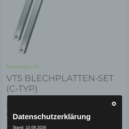
Ersatzteile
,
VT5
VT5 BLECHPLATTEN-SET
(C-TYP)
39,00
€
*
Nicht vorrätig
Datenschutzerklärung
Stand: 10.08.2026
Artikelnummer:
3H405-0012A-00