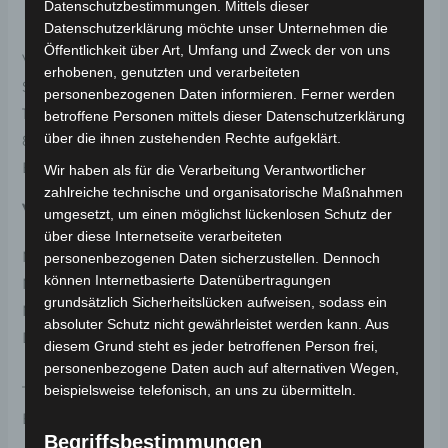
Herstellerinformationen
Datenschutzbestimmungen. Mittels dieser
Datenschutzerklärung möchte unser Unternehmen die
Öffentlichkeit über Art, Umfang und Zweck der von uns
Volta Motor Sanayi Ticaret A.Ş
erhobenen, genutzten und verarbeiteten
Selamlar Köyü Selamlar Mevkii, OSB 1. Sokak Blok No:
personenbezogenen Daten informieren. Ferner werden
10
betroffene Personen mittels dieser Datenschutzerklärung
über die ihnen zustehenden Rechte aufgeklärt.
81850 Gümüşova/Düzce, Türkei
E-Mail:
info@volta.com.tr
Wir haben als für die Verarbeitung Verantwortlicher
zahlreiche technische und organisatorische Maßnahmen
Verantwortliche Person in der EU
umgesetzt, um einen möglichst lückenlosen Schutz der
über diese Internetseite verarbeiteten
MC | Fahrzeugteile
personenbezogenen Daten sicherzustellen. Dennoch
können Internetbasierte Datenübertragungen
Muhammet Calik
grundsätzlich Sicherheitslücken aufweisen, sodass ein
Maulbeerweg 30
absoluter Schutz nicht gewährleistet werden kann. Aus
D-63477 Maintal
diesem Grund steht es jeder betroffenen Person frei,
personenbezogene Daten auch auf alternativen Wegen,
beispielsweise telefonisch, an uns zu übermitteln.
Telefon: +49 6181 3698350
E-Mail:
info@volta-motors.de
Begriffsbestimmungen