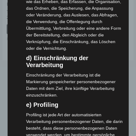
wie das Erheben, das Erfassen, die Organisation,
BREMSHEBEL
das Ordnen, die Speicherung, die Anpassung
oder Veränderung, das Auslesen, das Abfragen,
Bewertet
29,00
€
*
mit
die Verwendung, die Offenlegung durch
0
von
Übermittlung, Verbreitung oder eine andere Form
IN DEN WARENKORB
5
der Bereitstellung, den Abgleich oder die
Ersatzteile
Verknüpfung, die Einschränkung, das Löschen
oder die Vernichtung.
d) Einschränkung der
Verarbeitung
Einschränkung der Verarbeitung ist die
Markierung gespeicherter personenbezogener
Daten mit dem Ziel, ihre künftige Verarbeitung
einzuschränken.
e) Profiling
Profiling ist jede Art der automatisierten
Webseite
Verarbeitung personenbezogener Daten, die darin
besteht, dass diese personenbezogenen Daten
Cashback-Aktion
verwendet werden, um bestimmte persönliche