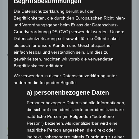
Dokumente zur
Begriffsbestimmungen
Produktsicherheit
Die Datenschutzerklärung beruht auf den
Begrifflichkeiten, die durch den Europäischen Richtlinien-
und Verordnungsgeber beim Erlass der Datenschutz-
Sicherheitshinweise für einfache Ersatzteile
Grundverordnung (DS-GVO) verwendet wurden. Unsere
Datenschutzerklärung soll sowohl für die Öffentlichkeit
als auch für unsere Kunden und Geschäftspartner
Ähnliche Produkte
einfach lesbar und verständlich sein. Um dies zu
gewährleisten, möchten wir vorab die verwendeten
Begrifflichkeiten erläutern.
Wir verwenden in dieser Datenschutzerklärung unter
anderem die folgenden Begriffe:
a) personenbezogene Daten
Personenbezogene Daten sind alle Informationen,
die sich auf eine identifizierte oder identifizierbare
natürliche Person (im Folgenden "betroffene
Person") beziehen. Als identifizierbar wird eine
Kostenloser Versand
Kostenloser Versand
natürliche Person angesehen, die direkt oder
VT5 12V 60AH VRLA
VT5 SCHEINWERFER
indirekt, insbesondere mittels Zuordnung zu einer