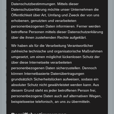
Datenschutzbestimmungen. Mittels dieser
Datenschutzerklärung möchte unser Unternehmen die
Volta Motor Sanayi Ticaret A.Ş
Öffentlichkeit über Art, Umfang und Zweck der von uns
Selamlar Köyü Selamlar Mevkii, OSB 1. Sokak Blok No:
erhobenen, genutzten und verarbeiteten
10
personenbezogenen Daten informieren. Ferner werden
81850 Gümüşova/Düzce, Türkei
betroffene Personen mittels dieser Datenschutzerklärung
über die ihnen zustehenden Rechte aufgeklärt.
E-Mail:
info@volta.com.tr
Wir haben als für die Verarbeitung Verantwortlicher
Verantwortliche Person in der EU
zahlreiche technische und organisatorische Maßnahmen
umgesetzt, um einen möglichst lückenlosen Schutz der
MC | Fahrzeugteile
über diese Internetseite verarbeiteten
Muhammet Calik
personenbezogenen Daten sicherzustellen. Dennoch
können Internetbasierte Datenübertragungen
Maulbeerweg 30
grundsätzlich Sicherheitslücken aufweisen, sodass ein
D-63477 Maintal
absoluter Schutz nicht gewährleistet werden kann. Aus
diesem Grund steht es jeder betroffenen Person frei,
Telefon: +49 6181 3698350
personenbezogene Daten auch auf alternativen Wegen,
beispielsweise telefonisch, an uns zu übermitteln.
E-Mail:
info@volta-motors.de