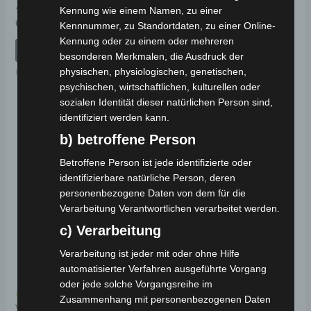
BATTERIE
Kennung wie einem Namen, zu einer
Bewertet
69,00
€
*
Kennnummer, zu Standortdaten, zu einer Online-
mit
Bewertet
Ungeprüfte
0
mit
Kennung oder zu einem oder mehreren
von
4.00
Gesamtbewertungen
IN DEN WARENKORB
5
besonderen Merkmalen, die Ausdruck der
von 5
159,00
€
*
physischen, physiologischen, genetischen,
Ersatzteile
psychischen, wirtschaftlichen, kulturellen oder
IN DEN WARENKORB
sozialen Identität dieser natürlichen Person sind,
AKKUS
identifiziert werden kann.
b) betroffene Person
Betroffene Person ist jede identifizierte oder
identifizierbare natürliche Person, deren
personenbezogene Daten von dem für die
Verarbeitung Verantwortlichen verarbeitet werden.
c) Verarbeitung
Verarbeitung ist jeder mit oder ohne Hilfe
automatisierter Verfahren ausgeführte Vorgang
oder jede solche Vorgangsreihe im
Kostenloser Versand
Zusammenhang mit personenbezogenen Daten
VT5 HINTERE