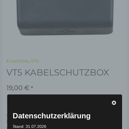
Ersatzteile
,
VT5
VT5 KABELSCHUTZBOX
19,00
€
*
IN DEN WARENKORB
Datenschutzerklärung
Artikelnummer:
3H405-7002A-00
Kategorien:
Ersatzteile
,
VT5
Stand: 31.07.2026
Schlagwort:
Elektrik & Beleuchtung