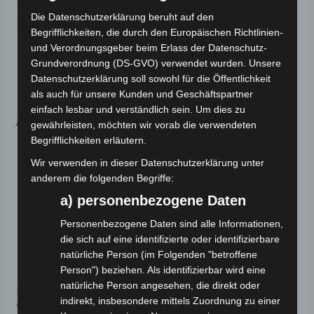
Dokumente zur
Die Datenschutzerklärung beruht auf den
Produktsicherheit
Begrifflichkeiten, die durch den Europäischen Richtlinien-
und Verordnungsgeber beim Erlass der Datenschutz-
Sicherheitshinweise für einfache Ersatzteile
Grundverordnung (DS-GVO) verwendet wurden. Unsere
Datenschutzerklärung soll sowohl für die Öffentlichkeit
als auch für unsere Kunden und Geschäftspartner
einfach lesbar und verständlich sein. Um dies zu
Ähnliche Produkte
gewährleisten, möchten wir vorab die verwendeten
Begrifflichkeiten erläutern.
Wir verwenden in dieser Datenschutzerklärung unter
anderem die folgenden Begriffe:
a) personenbezogene Daten
Personenbezogene Daten sind alle Informationen,
die sich auf eine identifizierte oder identifizierbare
natürliche Person (im Folgenden "betroffene
Person") beziehen. Als identifizierbar wird eine
natürliche Person angesehen, die direkt oder
Kostenloser Versand
Kostenloser Versand
indirekt, insbesondere mittels Zuordnung zu einer
VT5 GASGRIFFSET
VT5 KAROSSERIEBODEN