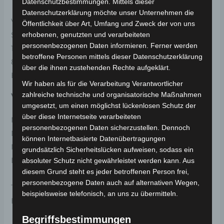
Datenschutzbestimmungen. Mittels dieser
Datenschutzerklärung möchte unser Unternehmen die
Volta Motor Sanayi Ticaret A.Ş
Öffentlichkeit über Art, Umfang und Zweck der von uns
erhobenen, genutzten und verarbeiteten
Selamlar Köyü Selamlar Mevkii, OSB 1. Sokak Blok No:
personenbezogenen Daten informieren. Ferner werden
10
betroffene Personen mittels dieser Datenschutzerklärung
81850 Gümüşova/Düzce, Türkei
über die ihnen zustehenden Rechte aufgeklärt.
E-Mail:
info@volta.com.tr
Wir haben als für die Verarbeitung Verantwortlicher
zahlreiche technische und organisatorische Maßnahmen
Verantwortliche Person in der EU
umgesetzt, um einen möglichst lückenlosen Schutz der
über diese Internetseite verarbeiteten
MC | Fahrzeugteile
personenbezogenen Daten sicherzustellen. Dennoch
Muhammet Calik
können Internetbasierte Datenübertragungen
Maulbeerweg 30
grundsätzlich Sicherheitslücken aufweisen, sodass ein
D-63477 Maintal
absoluter Schutz nicht gewährleistet werden kann. Aus
diesem Grund steht es jeder betroffenen Person frei,
personenbezogene Daten auch auf alternativen Wegen,
Telefon: +49 6181 3698350
beispielsweise telefonisch, an uns zu übermitteln.
E-Mail:
info@volta-motors.de
Begriffsbestimmungen