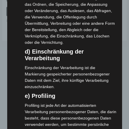
699,00
€
*
mit
das Ordnen, die Speicherung, die Anpassung
0
von
oder Veränderung, das Auslesen, das Abfragen,
IN DEN WARENKORB
5
die Verwendung, die Offenlegung durch
Ersatzteile
Übermittlung, Verbreitung oder eine andere Form
der Bereitstellung, den Abgleich oder die
Verknüpfung, die Einschränkung, das Löschen
oder die Vernichtung.
d) Einschränkung der
Verarbeitung
Einschränkung der Verarbeitung ist die
Markierung gespeicherter personenbezogener
Daten mit dem Ziel, ihre künftige Verarbeitung
einzuschränken.
Webseite
e) Profiling
Profiling ist jede Art der automatisierten
Cashback-Aktion
Verarbeitung personenbezogener Daten, die darin
Händler werden
besteht, dass diese personenbezogenen Daten
Home
verwendet werden, um bestimmte persönliche