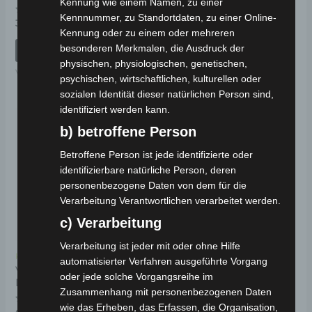
Kennung wie einem Namen, zu einer
Kennnummer, zu Standortdaten, zu einer Online-
Bewertet
Bewertet
39,00
€
229,00
€
*
*
mit
mit
Kennung oder zu einem oder mehreren
0
0
von
von
besonderen Merkmalen, die Ausdruck der
IN DEN WARENKORB
IN DEN WARENKORB
5
5
physischen, physiologischen, genetischen,
VT5
Ersatzteile
psychischen, wirtschaftlichen, kulturellen oder
sozialen Identität dieser natürlichen Person sind,
identifiziert werden kann.
b) betroffene Person
Betroffene Person ist jede identifizierte oder
identifizierbare natürliche Person, deren
personenbezogene Daten von dem für die
Verarbeitung Verantwortlichen verarbeitet werden.
c) Verarbeitung
Verarbeitung ist jeder mit oder ohne Hilfe
Kostenloser Versand
automatisierter Verfahren ausgeführte Vorgang
VT5 ACHSENSET UND
oder jede solche Vorgangsreihe im
DIFFERENTIAL
Zusammenhang mit personenbezogenen Daten
wie das Erheben, das Erfassen, die Organisation,
Bewertet