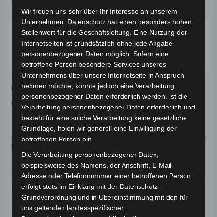
Wir freuen uns sehr über Ihr Interesse an unserem
Garantiert sicherer Checkout
Unternehmen. Datenschutz hat einen besonders hohen
Stellenwert für die Geschäftsleitung. Eine Nutzung der
Internetseiten ist grundsätzlich ohne jede Angabe
personenbezogener Daten möglich. Sofern eine
betroffene Person besondere Services unseres
Unternehmens über unsere Internetseite in Anspruch
nehmen möchte, könnte jedoch eine Verarbeitung
inkl. 19 % MwSt.
Kostenloser Versand
personenbezogener Daten erforderlich werden. Ist die
Lieferzeit:
Versandfertig innerhalb 24 Stunden*
Verarbeitung personenbezogener Daten erforderlich und
besteht für eine solche Verarbeitung keine gesetzliche
Grundlage, holen wir generell eine Einwilligung der
betroffenen Person ein.
Produktsicherheit
Die Verarbeitung personenbezogener Daten,
beispielsweise des Namens, der Anschrift, E-Mail-
Rezensionen (0)
Adresse oder Telefonnummer einer betroffenen Person,
erfolgt stets im Einklang mit der Datenschutz-
Produktsicherheit
Grundverordnung und in Übereinstimmung mit den für
uns geltenden landesspezifischen
Herstellerinformationen