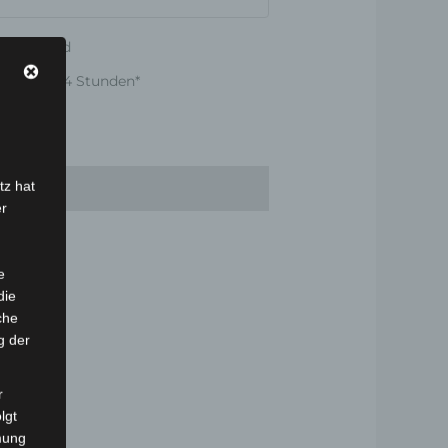
er Versand
nnerhalb 24 Stunden*
tz hat
er
e
die
che
g der
r
lgt
mung