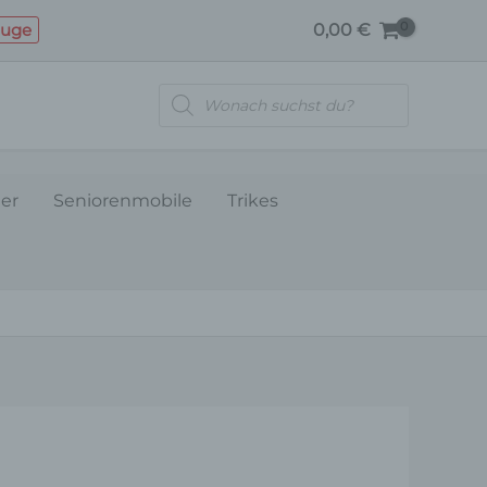
STÜTZEISEN
euge
0,00
€
(H-
TYP)
Products
Menge
search
ler
Seniorenmobile
Trikes