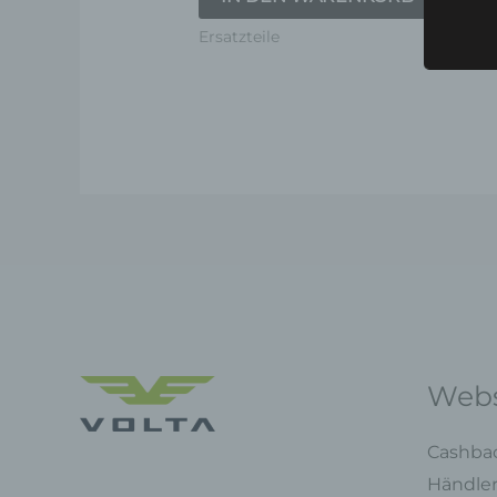
5
VT
Ersatzteile
Webs
Cashba
Händle