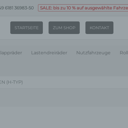
9 6181 36983-50
SALE: bis zu 10 % auf ausgewählte Fahrz
STARTSEITE
ZUM SHOP
KONTAKT
lappräder
Lastendreiräder
Nutzfahrzeuge
Rol
N (H-TYP)