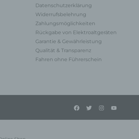
Datenschutzerklärung
en,
l
Widerrufsbelehrung
Zahlungsmöglichkeiten
Rückgabe von Elektroaltgeräten
einer
Garantie & Gewährleistung
Qualität & Transparenz
Person
Fahren ohne Führerschein
enen
on
liche
lein
tung
el
Online-Shop.