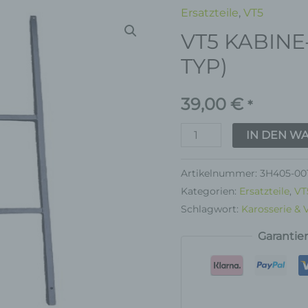
Ersatzteile
,
VT5
VT5
VT5 KABINE
KABINE-
STÜTZEISEN
TYP)
(H-
TYP)
39,00
€
*
Menge
IN DEN W
Artikelnummer:
3H405-00
Kategorien:
Ersatzteile
,
VT
Schlagwort:
Karosserie & 
Garantie