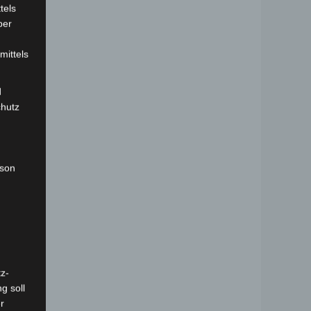
tels
ber
mittels
d
chutz
rson
z-
g soll
r