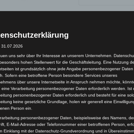
inkl. 19 % MwSt.
Kostenlos
Lieferzeit:
Versandfertig i
enschutzerklärung
: 31.07.2026
euen uns sehr über Ihr Interesse an unserem Unternehmen. Datenschu
 (0)
besonders hohen Stellenwert für die Geschäftsleitung. Eine Nutzung d
etseiten ist grundsätzlich ohne jede Angabe personenbezogener Daten
h. Sofern eine betroffene Person besondere Services unseres
nehmens über unsere Internetseite in Anspruch nehmen möchte, könnt
ionen
 eine Verarbeitung personenbezogener Daten erforderlich werden. Ist 
eitung personenbezogener Daten erforderlich und besteht für eine sol
eitung keine gesetzliche Grundlage, holen wir generell eine Einwilligun
fenen Person ein.
B 1. Sokak Blok No: 10
rarbeitung personenbezogener Daten, beispielsweise des Namens, de
ift, E-Mail-Adresse oder Telefonnummer einer betroffenen Person, erfo
im Einklang mit der Datenschutz-Grundverordnung und in Übereinstim