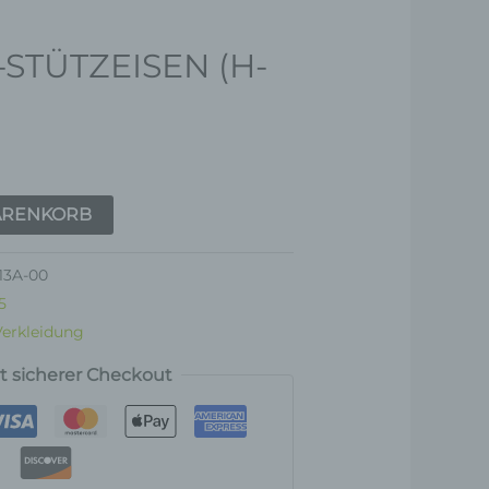
-STÜTZEISEN (H-
ARENKORB
13A-00
5
Verkleidung
rt sicherer Checkout