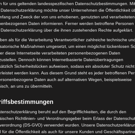
n für uns geltenden landesspezifischen Datenschutzbestimmungen. Mit
Person in der EU
 Datenschutzerklärung möchte unser Unternehmen die Öffentlichkeit ü
mfang und Zweck der von uns erhobenen, genutzten und verarbeiteten
enbezogenen Daten informieren. Ferner werden betroffene Personen 
 Datenschutzerklärung über die ihnen zustehenden Rechte aufgeklärt.
ben als für die Verarbeitung Verantwortlicher zahlreiche technische un
isatorische Maßnahmen umgesetzt, um einen möglichst lückenlosen S
er diese Internetseite verarbeiteten personenbezogenen Daten
zustellen. Dennoch können Internetbasierte Datenübertragungen
ätzlich Sicherheitslücken aufweisen, sodass ein absoluter Schutz nicht
leistet werden kann. Aus diesem Grund steht es jeder betroffenen Pe
personenbezogene Daten auch auf alternativen Wegen, beispielsweise
nisch, an uns zu übermitteln.
duktsicherheit
riffsbestimmungen
tenschutzerklärung beruht auf den Begrifflichkeiten, die durch den
fache Ersatzteile
ischen Richtlinien- und Verordnungsgeber beim Erlass der Datenschut
verordnung (DS-GVO) verwendet wurden. Unsere Datenschutzerklärun
 für die Öffentlichkeit als auch für unsere Kunden und Geschäftspartne