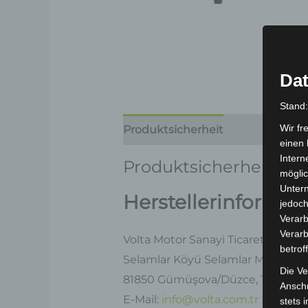
Dat
Stand
Wir fr
Produktsicherheit
Rezensionen
einen 
Intern
Produktsicherheit
möglic
Unter
Herstellerinformat
jedoch
Verarb
Verarb
Volta Motor Sanayi Ticaret A.Ş
betrof
Selamlar Köyü Selamlar Mevkii, OS
Die Ve
81850 Gümüşova/Düzce, Türkei
Anschr
E-Mail:
info@volta.com.tr
stets 