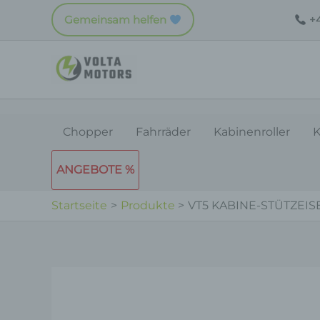
Zum
Gemeinsam helfen
+4
Inhalt
springen
Chopper
Fahrräder
Kabinenroller
K
ANGEBOTE %
Startseite
Produkte
VT5 KABINE-STÜTZEISE