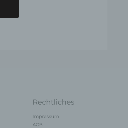
ng mit
legung
ung,
oder
Rechtliches
ner
endet
Impressum
e
AGB