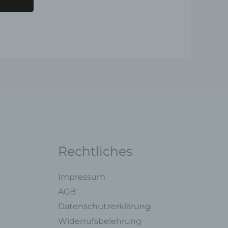
ng mit
legung
ung,
oder
Rechtliches
Impressum
ner
AGB
endet
Datenschutzerklärung
e
Widerrufsbelehrung