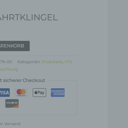
AHRTKLINGEL
ARENKORB
17A-00
Kategorien:
Ersatzteile
,
VT5
leuchtung
rt sicherer Checkout
er Versand