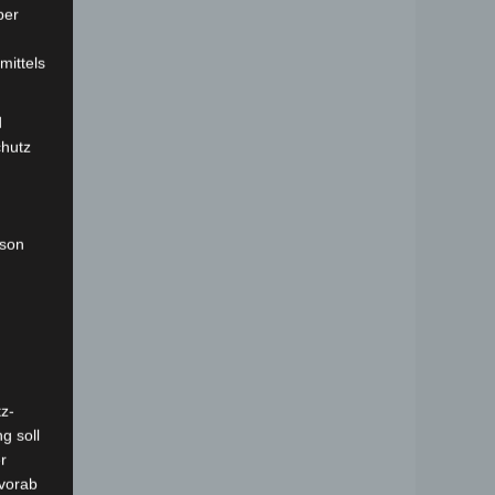
ber
mittels
d
chutz
rson
z-
g soll
r
 vorab