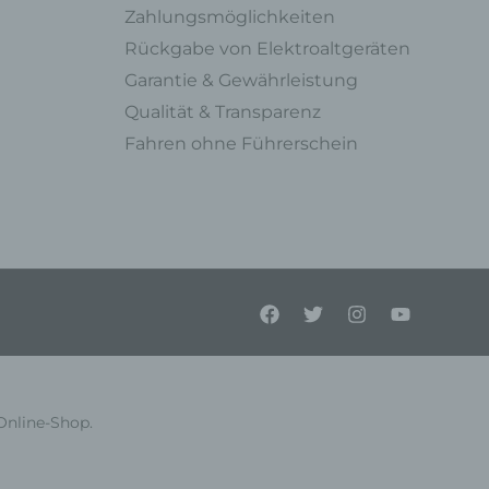
en,
Zahlungsmöglichkeiten
l
Rückgabe von Elektroaltgeräten
Garantie & Gewährleistung
Qualität & Transparenz
einer
Fahren ohne Führerschein
Person
enen
on
liche
lein
Online-Shop.
tung
el