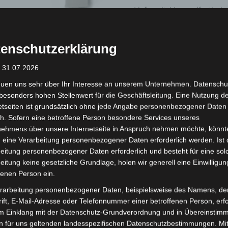
Lieferzeit:
Versandfertig i
enschutzerklärung
: 31.07.2026
 (0)
euen uns sehr über Ihr Interesse an unserem Unternehmen. Datenschu
besonders hohen Stellenwert für die Geschäftsleitung. Eine Nutzung d
etseiten ist grundsätzlich ohne jede Angabe personenbezogener Daten
h. Sofern eine betroffene Person besondere Services unseres
ionen
nehmens über unsere Internetseite in Anspruch nehmen möchte, könnt
 eine Verarbeitung personenbezogener Daten erforderlich werden. Ist 
eitung personenbezogener Daten erforderlich und besteht für eine sol
eitung keine gesetzliche Grundlage, holen wir generell eine Einwilligun
B 1. Sokak Blok No: 10
fenen Person ein.
rarbeitung personenbezogener Daten, beispielsweise des Namens, de
ift, E-Mail-Adresse oder Telefonnummer einer betroffenen Person, erfo
im Einklang mit der Datenschutz-Grundverordnung und in Übereinstim
Person in der EU
n für uns geltenden landesspezifischen Datenschutzbestimmungen. Mit