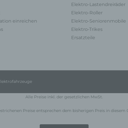
Arbeitsleistung, wirtschaftlicher Lage, Gesundheit, persönlicher Vorlieb
Elektro-Lastendreiräder
Interessen, Zuverlässigkeit, Verhalten, Aufenthaltsort oder Ortswechse
t
Elektro-Roller
dieser natürlichen Person zu analysieren oder vorherzusagen.
tion einreichen
Elektro-Seniorenmobile
f) Pseudonymisierung
ns
Elektro-Trikes
Pseudonymisierung ist die Verarbeitung personenbezogener Daten in 
Ersatzteile
Weise, auf welche die personenbezogenen Daten ohne Hinzuziehung
zusätzlicher Informationen nicht mehr einer spezifischen betroffenen 
zugeordnet werden können, sofern diese zusätzlichen Informationen
gesondert aufbewahrt werden und technischen und organisatorischen
Maßnahmen unterliegen, die gewährleisten, dass die personenbezog
Daten nicht einer identifizierten oder identifizierbaren natürlichen Pers
zugewiesen werden.
Elektrofahrzeuge
g) Verantwortlicher oder für die Verarbeitung
Verantwortlicher
Alle Preise inkl. der gesetzlichen MwSt.
Verantwortlicher oder für die Verarbeitung Verantwortlicher ist die natür
oder juristische Person, Behörde, Einrichtung oder andere Stelle, die al
strichenen Preise entsprechen dem bisherigen Preis in diesem 
oder gemeinsam mit anderen über die Zwecke und Mittel der Verarbei
von personenbezogenen Daten entscheidet. Sind die Zwecke und Mitt
dieser Verarbeitung durch das Unionsrecht oder das Recht der