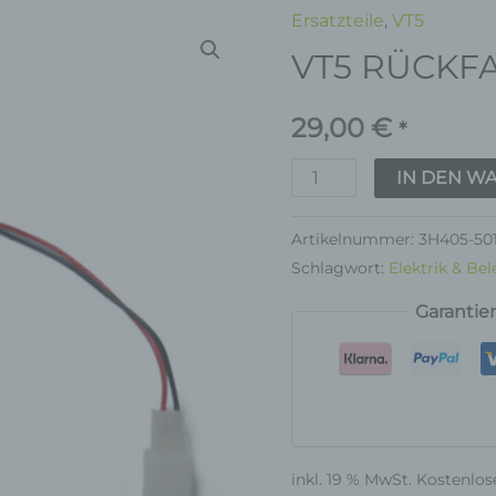
Ersatzteile
,
VT5
VT5
VT5 RÜCKF
RÜCKFAHRTKLINGEL
Menge
29,00
€
*
IN DEN W
Artikelnummer:
3H405-50
Schlagwort:
Elektrik & Be
Garantie
inkl. 19 % MwSt.
Kostenlos