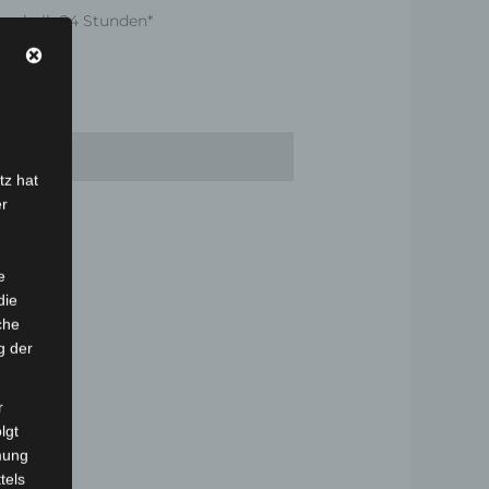
nnerhalb 24 Stunden*
tz hat
er
e
die
che
g der
r
lgt
mung
tels