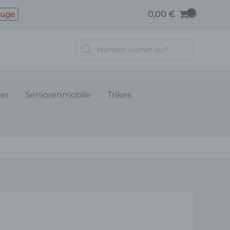
Menge
euge
0,00
€
Products
search
ler
Seniorenmobile
Trikes