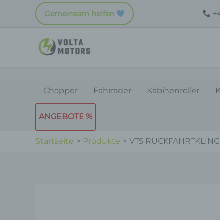
Zum
Gemeinsam helfen
+4
Inhalt
springen
Chopper
Fahrräder
Kabinenroller
K
ANGEBOTE %
Startseite
Produkte
VT5 RÜCKFAHRTKLING