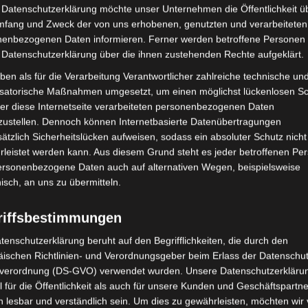
 Datenschutzerklärung möchte unser Unternehmen die Öffentlichkeit ü
mfang und Zweck der von uns erhobenen, genutzten und verarbeiteten
enbezogenen Daten informieren. Ferner werden betroffene Personen 
 Datenschutzerklärung über die ihnen zustehenden Rechte aufgeklärt.
ben als für die Verarbeitung Verantwortlicher zahlreiche technische un
isatorische Maßnahmen umgesetzt, um einen möglichst lückenlosen S
er diese Internetseite verarbeiteten personenbezogenen Daten
zustellen. Dennoch können Internetbasierte Datenübertragungen
ätzlich Sicherheitslücken aufweisen, sodass ein absoluter Schutz nicht
leistet werden kann. Aus diesem Grund steht es jeder betroffenen Pe
personenbezogene Daten auch auf alternativen Wegen, beispielsweise
nisch, an uns zu übermitteln.
duktsicherheit
riffsbestimmungen
fache Ersatzteile
tenschutzerklärung beruht auf den Begrifflichkeiten, die durch den
ischen Richtlinien- und Verordnungsgeber beim Erlass der Datenschut
verordnung (DS-GVO) verwendet wurden. Unsere Datenschutzerklärun
 für die Öffentlichkeit als auch für unsere Kunden und Geschäftspartne
h lesbar und verständlich sein. Um dies zu gewährleisten, möchten wir