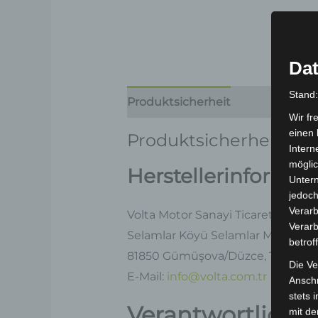
Dat
Stand
Produktsicherheit
Rezensionen
Wir fr
einen 
Produktsicherheit
Intern
möglic
Herstellerinformat
Unter
jedoch
Verarb
Volta Motor Sanayi Ticaret A.Ş
Verarb
Selamlar Köyü Selamlar Mevkii, OS
betrof
81850 Gümüşova/Düzce, Türkei
Die Ve
E-Mail:
info@volta.com.tr
Anschr
stets 
Verantwortliche 
mit de