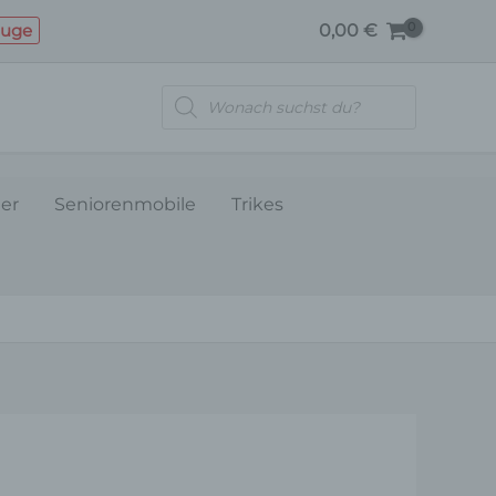
KABINENSIGNAL
euge
0,00
€
Menge
Products
search
ler
Seniorenmobile
Trikes