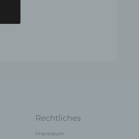
ng mit
legung
ung,
oder
Rechtliches
ner
endet
Impressum
e