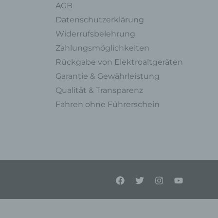
AGB
en,
Datenschutzerklärung
l
Widerrufsbelehrung
Zahlungsmöglichkeiten
Rückgabe von Elektroaltgeräten
einer
Garantie & Gewährleistung
Person
Qualität & Transparenz
Fahren ohne Führerschein
enen
on
liche
lein
tung
el