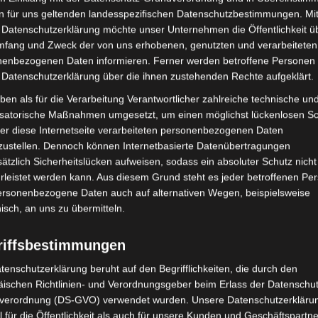
n für uns geltenden landesspezifischen Datenschutzbestimmungen. Mit
Person in der EU
 Datenschutzerklärung möchte unser Unternehmen die Öffentlichkeit ü
mfang und Zweck der von uns erhobenen, genutzten und verarbeiteten
enbezogenen Daten informieren. Ferner werden betroffene Personen 
 Datenschutzerklärung über die ihnen zustehenden Rechte aufgeklärt.
ben als für die Verarbeitung Verantwortlicher zahlreiche technische un
isatorische Maßnahmen umgesetzt, um einen möglichst lückenlosen S
er diese Internetseite verarbeiteten personenbezogenen Daten
zustellen. Dennoch können Internetbasierte Datenübertragungen
ätzlich Sicherheitslücken aufweisen, sodass ein absoluter Schutz nicht
leistet werden kann. Aus diesem Grund steht es jeder betroffenen Pe
personenbezogene Daten auch auf alternativen Wegen, beispielsweise
nisch, an uns zu übermitteln.
duktsicherheit
riffsbestimmungen
fache Ersatzteile
tenschutzerklärung beruht auf den Begrifflichkeiten, die durch den
ischen Richtlinien- und Verordnungsgeber beim Erlass der Datenschut
verordnung (DS-GVO) verwendet wurden. Unsere Datenschutzerklärun
 für die Öffentlichkeit als auch für unsere Kunden und Geschäftspartne