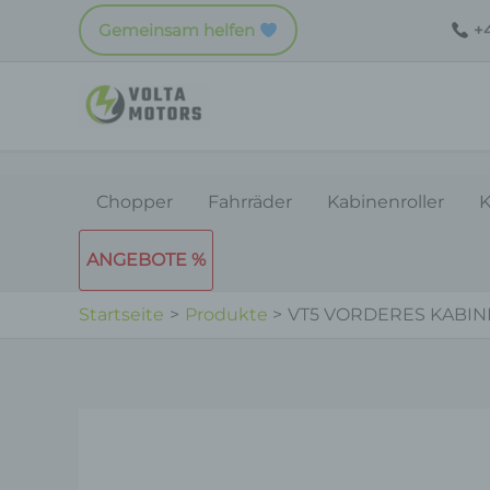
Zum
Gemeinsam helfen
+4
Inhalt
springen
Chopper
Fahrräder
Kabinenroller
K
ANGEBOTE %
Startseite
Produkte
VT5 VORDERES KABIN