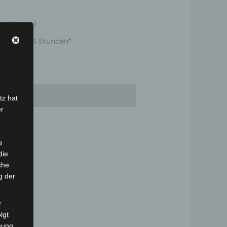
er Versand
nnerhalb 24 Stunden*
tz hat
er
e
die
che
g der
r
lgt
mung