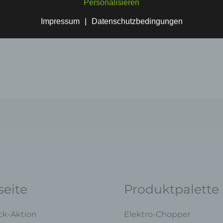
Personalisieren
satzteile
VT5
c) Verarbeitung
Impressum
|
Datenschutzbedingungen
Verarbeitung ist jeder mit oder ohne Hilfe automatisierter Verfahren
ausgeführte Vorgang oder jede solche Vorgangsreihe im Zusammenha
personenbezogenen Daten wie das Erheben, das Erfassen, die
Organisation, das Ordnen, die Speicherung, die Anpassung oder
Veränderung, das Auslesen, das Abfragen, die Verwendung, die Offen
durch Übermittlung, Verbreitung oder eine andere Form der Bereitstell
den Abgleich oder die Verknüpfung, die Einschränkung, das Löschen 
die Vernichtung.
d) Einschränkung der Verarbeitung
Einschränkung der Verarbeitung ist die Markierung gespeicherter
personenbezogener Daten mit dem Ziel, ihre künftige Verarbeitung
einzuschränken.
e) Profiling
eite
Produktpalette
Profiling ist jede Art der automatisierten Verarbeitung personenbezoge
Daten, die darin besteht, dass diese personenbezogenen Daten verw
ck-Aktion
Elektro-Chopper
werden, um bestimmte persönliche Aspekte, die sich auf eine natürlich