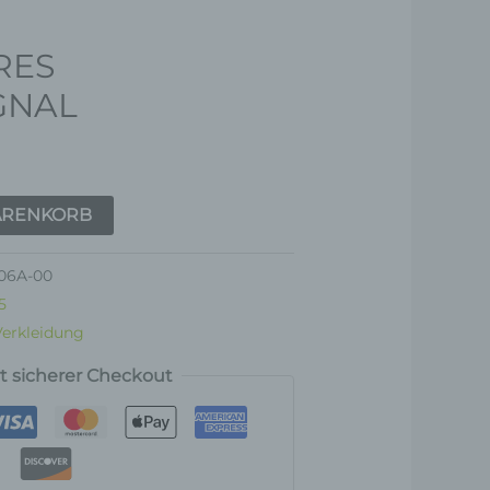
RES
GNAL
ARENKORB
06A-00
5
Verkleidung
rt sicherer Checkout