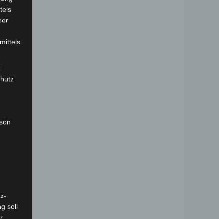
tels
ber
mittels
d
chutz
rson
z-
g soll
r