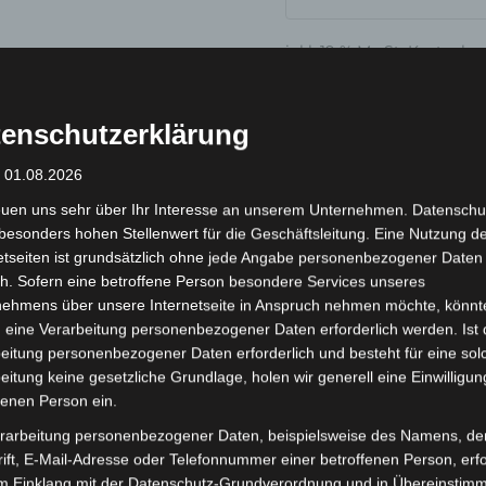
inkl. 19 % MwSt.
Kostenlos
Lieferzeit:
Versandfertig i
enschutzerklärung
: 01.08.2026
 (0)
euen uns sehr über Ihr Interesse an unserem Unternehmen. Datenschu
besonders hohen Stellenwert für die Geschäftsleitung. Eine Nutzung d
etseiten ist grundsätzlich ohne jede Angabe personenbezogener Daten
h. Sofern eine betroffene Person besondere Services unseres
nehmens über unsere Internetseite in Anspruch nehmen möchte, könnt
ionen
 eine Verarbeitung personenbezogener Daten erforderlich werden. Ist 
eitung personenbezogener Daten erforderlich und besteht für eine sol
eitung keine gesetzliche Grundlage, holen wir generell eine Einwilligun
fenen Person ein.
B 1. Sokak Blok No: 10
rarbeitung personenbezogener Daten, beispielsweise des Namens, de
ift, E-Mail-Adresse oder Telefonnummer einer betroffenen Person, erfo
im Einklang mit der Datenschutz-Grundverordnung und in Übereinstim