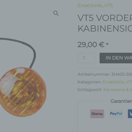
Ersatzteile
,
VT5
VT5
VT5 VORDE
VORDERES
KABINENSIGNAL
KABINENSI
Menge
29,00
€
*
IN DEN W
Artikelnummer:
3H405-50
Kategorien:
Ersatzteile
,
VT
Schlagwort:
Karosserie & 
Garantie