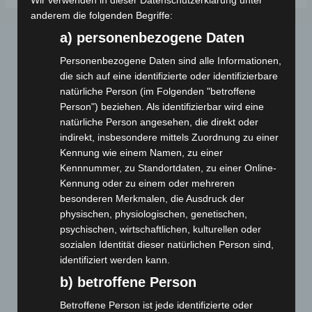
Wir verwenden in dieser Datenschutzerklärung unter
anderem die folgenden Begriffe:
a) personenbezogene Daten
Personenbezogene Daten sind alle Informationen,
die sich auf eine identifizierte oder identifizierbare
natürliche Person (im Folgenden "betroffene
Person") beziehen. Als identifizierbar wird eine
natürliche Person angesehen, die direkt oder
Webseite
indirekt, insbesondere mittels Zuordnung zu einer
Kennung wie einem Namen, zu einer
Kennnummer, zu Standortdaten, zu einer Online-
Cashback-Aktion
Kennung oder zu einem oder mehreren
Händler werden
besonderen Merkmalen, die Ausdruck der
Home
physischen, physiologischen, genetischen,
Gemeinsam spenden
psychischen, wirtschaftlichen, kulturellen oder
sozialen Identität dieser natürlichen Person sind,
Jobs
identifiziert werden kann.
Kontakt
b) betroffene Person
Reklamation einreichen
Über uns
Betroffene Person ist jede identifizierte oder