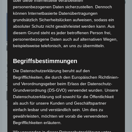
über diese Internetseite verarbeiteten
personenbezogenen Daten sicherzustellen. Dennoch
können Internetbasierte Datenübertragungen
grundsätzlich Sicherheitslücken aufweisen, sodass ein
absoluter Schutz nicht gewährleistet werden kann. Aus
diesem Grund steht es jeder betroffenen Person frei,
personenbezogene Daten auch auf alternativen Wegen,
beispielsweise telefonisch, an uns zu übermitteln.
Begriffsbestimmungen
Kostenloser Versand
Kostenloser Versand
Universal Zweirad
Universal
Die Datenschutzerklärung beruht auf den
Abdeckplane in Blau
Sitzbankabdeckung in
Schwarz
Begrifflichkeiten, die durch den Europäischen Richtlinien-
Bewertet
und Verordnungsgeber beim Erlass der Datenschutz-
29,00
€
*
mit
Bewertet
19,00
€
*
Grundverordnung (DS-GVO) verwendet wurden. Unsere
0
mit
von
IN DEN WARENKORB
0
Datenschutzerklärung soll sowohl für die Öffentlichkeit
5
von
IN DEN WARENKORB
5
als auch für unsere Kunden und Geschäftspartner
Zubehör
einfach lesbar und verständlich sein. Um dies zu
Zubehör
gewährleisten, möchten wir vorab die verwendeten
Begrifflichkeiten erläutern.