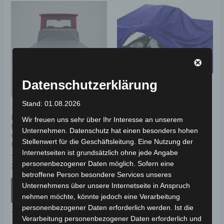
Dieses
Produkt
weist
mehrere
Varianten
auf.
Datenschutzerklärung
Die
Optionen
Stand: 01.08.2026
Kostenloser Versand
Kostenloser Versand
können
LKW-Planen-Abdeckung
Universal Quad/ ATV
Wir freuen uns sehr über Ihr Interesse an unserem
für Volta VT5+ Pro – 100 %
Abdeckplane in Blau
auf
Unternehmen. Datenschutz hat einen besonders hohen
wasserdicht, Made in
der
Stellenwert für die Geschäftsleitung. Eine Nutzung der
Germany
Bewertet
39,00
€
*
Internetseiten ist grundsätzlich ohne jede Angabe
mit
Produktseite
0
personenbezogener Daten möglich. Sofern eine
Bewertet
von
359,00
€
IN DEN WARENKORB
*
gewählt
mit
5
betroffene Person besondere Services unseres
0
werden
Zubehör
von
AUSFÜHRUNG
Unternehmens über unsere Internetseite in Anspruch
5
WÄHLEN
nehmen möchte, könnte jedoch eine Verarbeitung
personenbezogener Daten erforderlich werden. Ist die
Zubehör
Verarbeitung personenbezogener Daten erforderlich und