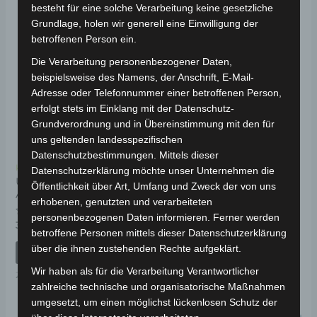
besteht für eine solche Verarbeitung keine gesetzliche
Grundlage, holen wir generell eine Einwilligung der
betroffenen Person ein.
Die Verarbeitung personenbezogener Daten,
beispielsweise des Namens, der Anschrift, E-Mail-
Adresse oder Telefonnummer einer betroffenen Person,
erfolgt stets im Einklang mit der Datenschutz-
Grundverordnung und in Übereinstimmung mit den für
uns geltenden landesspezifischen
Datenschutzbestimmungen. Mittels dieser
Kostenloser Versand
Kostenloser Versand
Datenschutzerklärung möchte unser Unternehmen die
Universal Zweirad
Universal Zweirad
Öffentlichkeit über Art, Umfang und Zweck der von uns
Abdeckplane Schwarz
Abdeckplane in Schwarz
erhobenen, genutzten und verarbeiteten
personenbezogenen Daten informieren. Ferner werden
Bewertet
Bewertet
39,00
€
29,00
€
*
*
mit
mit
betroffene Personen mittels dieser Datenschutzerklärung
0
0
über die ihnen zustehenden Rechte aufgeklärt.
von
von
IN DEN WARENKORB
IN DEN WARENKORB
5
5
Wir haben als für die Verarbeitung Verantwortlicher
Zubehör
Zubehör
zahlreiche technische und organisatorische Maßnahmen
umgesetzt, um einen möglichst lückenlosen Schutz der