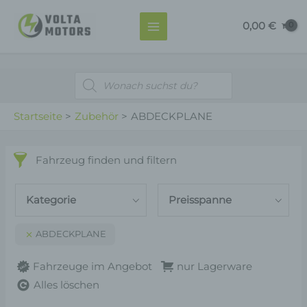
Zum
MAIN
0,00
€
Inhalt
MENU
springen
Products
search
Startseite
Zubehör
ABDECKPLANE
Fahrzeug finden und filtern
Kategorie
Preisspanne
ABDECKPLANE
Fahrzeuge im Angebot
nur Lagerware
Alles löschen