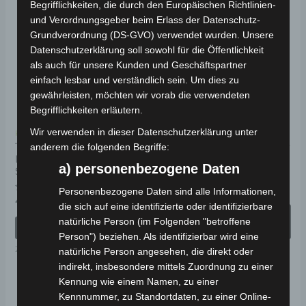
Begrifflichkeiten, die durch den Europäischen Richtlinien-
Pr
und Verordnungsgeber beim Erlass der Datenschutz-
wei
Grundverordnung (DS-GVO) verwendet wurden. Unsere
Datenschutzerklärung soll sowohl für die Öffentlichkeit
me
als auch für unsere Kunden und Geschäftspartner
Va
einfach lesbar und verständlich sein. Um dies zu
auf
gewährleisten, möchten wir vorab die verwendeten
Di
Begrifflichkeiten erläutern.
Op
Wir verwenden in dieser Datenschutzerklärung unter
Kostenloser Versand
Kostenloser Versand
kö
Topcase Universal 29
FEVER Jethelm mit Visier
anderem die folgenden Begriffe:
Liter (Schnellmontage-
Blau Gr: S – XL
au
a) personenbezogene Daten
System)
de
Bewertet
49,00
€
*
Personenbezogene Daten sind alle Informationen,
mit
Pr
Bewertet
49,00
€
*
0
die sich auf eine identifizierte oder identifizierbare
mit
von
AUSFÜHRUNG
ge
0
5
natürliche Person (im Folgenden "betroffene
von
IN DEN WARENKORB
WÄHLEN
5
we
Person") beziehen. Als identifizierbar wird eine
Zubehör
HELME
natürliche Person angesehen, die direkt oder
indirekt, insbesondere mittels Zuordnung zu einer
Kennung wie einem Namen, zu einer
Dieses
Kennnummer, zu Standortdaten, zu einer Online-