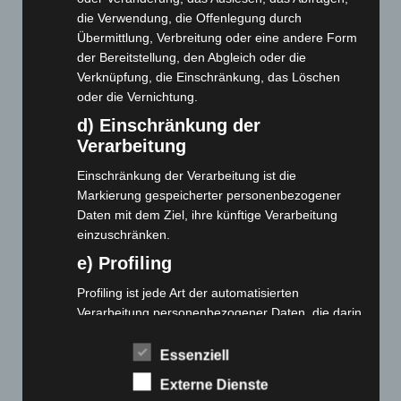
die Verwendung, die Offenlegung durch
Übermittlung, Verbreitung oder eine andere Form
der Bereitstellung, den Abgleich oder die
Verknüpfung, die Einschränkung, das Löschen
oder die Vernichtung.
d) Einschränkung der
Webseite
Verarbeitung
Einschränkung der Verarbeitung ist die
Cashback-Aktion
Markierung gespeicherter personenbezogener
Händler werden
Daten mit dem Ziel, ihre künftige Verarbeitung
Home
einzuschränken.
Gemeinsam spenden
e) Profiling
Jobs
Profiling ist jede Art der automatisierten
Kontakt
Verarbeitung personenbezogener Daten, die darin
Reklamation einreichen
besteht, dass diese personenbezogenen Daten
verwendet werden, um bestimmte persönliche
Über uns
Essenziell
Aspekte, die sich auf eine natürliche Person
Externe Dienste
Produktpalette
beziehen, zu bewerten, insbesondere, um