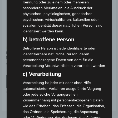
Produkt
Kennung oder zu einem oder mehreren
besonderen Merkmalen, die Ausdruck der
weist
physischen, physiologischen, genetischen,
mehrere
psychischen, wirtschaftlichen, kulturellen oder
Varianten
sozialen Identität dieser natürlichen Person sind,
auf.
identifiziert werden kann.
Die
b) betroffene Person
Optionen
Kostenloser Versand
Betroffene Person ist jede identifizierte oder
können
BOSTON Jethelm
identifizierbare natürliche Person, deren
Mattschwarz Gr: S – XL
auf
personenbezogene Daten von dem für die
der
Verarbeitung Verantwortlichen verarbeitet werden.
Bewertet
39,00
€
*
mit
Produktseite
c) Verarbeitung
0
von
AUSFÜHRUNG
gewählt
5
Verarbeitung ist jeder mit oder ohne Hilfe
WÄHLEN
werden
automatisierter Verfahren ausgeführte Vorgang
HELME
oder jede solche Vorgangsreihe im
Zusammenhang mit personenbezogenen Daten
wie das Erheben, das Erfassen, die Organisation,
das Ordnen, die Speicherung, die Anpassung
oder Veränderung, das Auslesen, das Abfragen,