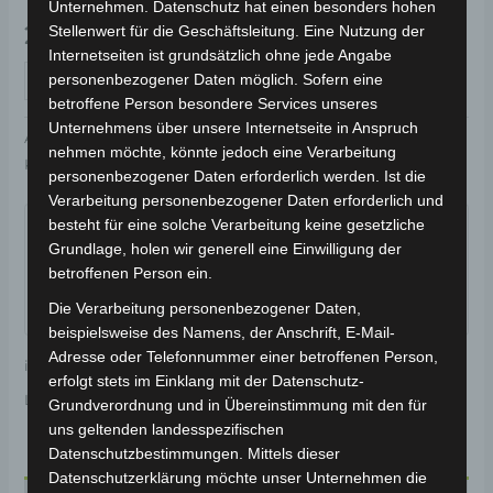
Unternehmen. Datenschutz hat einen besonders hohen
29,00
€
Stellenwert für die Geschäftsleitung. Eine Nutzung der
*
Internetseiten ist grundsätzlich ohne jede Angabe
IN DEN WARENKORB
personenbezogener Daten möglich. Sofern eine
betroffene Person besondere Services unseres
Unternehmens über unsere Internetseite in Anspruch
Artikelnummer:
COV005-BLACK-M
nehmen möchte, könnte jedoch eine Verarbeitung
Kategorien:
Zubehör
,
ABDECKPLANE
personenbezogener Daten erforderlich werden. Ist die
Verarbeitung personenbezogener Daten erforderlich und
Garantiert sicherer Checkout
besteht für eine solche Verarbeitung keine gesetzliche
Grundlage, holen wir generell eine Einwilligung der
betroffenen Person ein.
Die Verarbeitung personenbezogener Daten,
beispielsweise des Namens, der Anschrift, E-Mail-
Adresse oder Telefonnummer einer betroffenen Person,
inkl. 19 % MwSt.
Kostenloser Versand
erfolgt stets im Einklang mit der Datenschutz-
Lieferzeit:
Versandfertig innerhalb 24 Stunden*
Grundverordnung und in Übereinstimmung mit den für
uns geltenden landesspezifischen
Datenschutzbestimmungen. Mittels dieser
Datenschutzerklärung möchte unser Unternehmen die