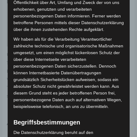
Beschreibung
Öffentlichkeit über Art, Umfang und Zweck der von uns
erhobenen, genutzten und verarbeiteten
Zusätzliche Informationen
personenbezogenen Daten informieren. Ferner werden
betroffene Personen mittels dieser Datenschutzerklärung
Produktsicherheit
über die ihnen zustehenden Rechte aufgeklärt.
Wir haben als für die Verarbeitung Verantwortlicher
Rezensionen (0)
zahlreiche technische und organisatorische Maßnahmen
umgesetzt, um einen möglichst lückenlosen Schutz der
Universelle Abdeckungen für den Außenbereich.
über diese Internetseite verarbeiteten
100% wasserdichter Regenschutz. Ideal zum Schutz
personenbezogenen Daten sicherzustellen. Dennoch
Ihres Motorrads vor Regen, Schnee, Sonne und Staub.
können Internetbasierte Datenübertragungen
Wenn Sie Ihr Motorrad in der Garage, unter der
grundsätzlich Sicherheitslücken aufweisen, sodass ein
absoluter Schutz nicht gewährleistet werden kann. Aus
Treppe, im Garten oder auf der Straße parken und es
diesem Grund steht es jeder betroffenen Person frei,
so sauber wie möglich haben möchten.
personenbezogene Daten auch auf alternativen Wegen,
beispielsweise telefonisch, an uns zu übermitteln.
Ähnliche Produkte
Begriffsbestimmungen
Die Datenschutzerklärung beruht auf den
Di