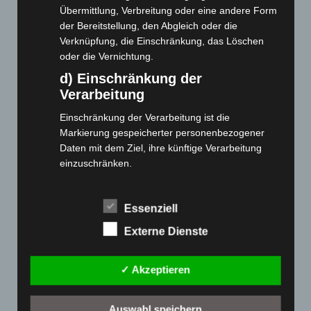
Übermittlung, Verbreitung oder eine andere Form
Webseite
der Bereitstellung, den Abgleich oder die
Verknüpfung, die Einschränkung, das Löschen
oder die Vernichtung.
Cashback-Aktion
d) Einschränkung der
Händler werden
Verarbeitung
Home
Gemeinsam spenden
Einschränkung der Verarbeitung ist die
Markierung gespeicherter personenbezogener
Jobs
Daten mit dem Ziel, ihre künftige Verarbeitung
Kontakt
einzuschränken.
Reklamation einreichen
e) Profiling
Über uns
Profiling ist jede Art der automatisierten
Essenziell
Produktpalette
Verarbeitung personenbezogener Daten, die darin
Externe Dienste
besteht, dass diese personenbezogenen Daten
Elektro-Chopper
verwendet werden, um bestimmte persönliche
Elektro-Fahrräder
Aspekte, die sich auf eine natürliche Person
✓ Akzeptieren
beziehen, zu bewerten, insbesondere, um
Elektro-Kabinenroller
Aspekte bezüglich Arbeitsleistung, wirtschaftlicher
Elektro-Klappräder
Auswahl speichern