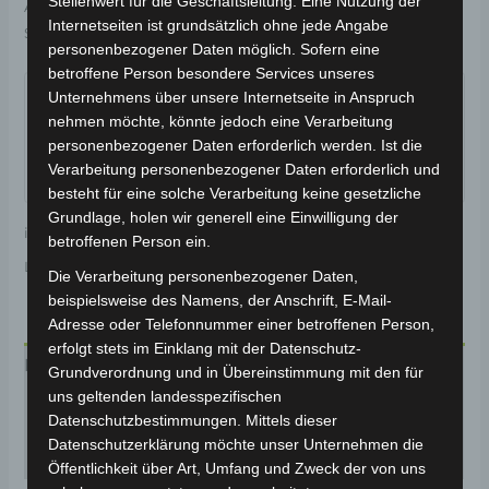
Stellenwert für die Geschäftsleitung. Eine Nutzung der
Artikelnummer:
BP150-045
Kategorie:
CARGO VOLT
Internetseiten ist grundsätzlich ohne jede Angabe
Schlagwort:
Verschleißteile
personenbezogener Daten möglich. Sofern eine
Garantiert sicherer Checkout
betroffene Person besondere Services unseres
Unternehmens über unsere Internetseite in Anspruch
nehmen möchte, könnte jedoch eine Verarbeitung
personenbezogener Daten erforderlich werden. Ist die
Verarbeitung personenbezogener Daten erforderlich und
besteht für eine solche Verarbeitung keine gesetzliche
Grundlage, holen wir generell eine Einwilligung der
inkl. 19 % MwSt.
Kostenloser Versand
betroffenen Person ein.
Lieferzeit:
Versandfertig innerhalb 24 Stunden*
Die Verarbeitung personenbezogener Daten,
beispielsweise des Namens, der Anschrift, E-Mail-
Adresse oder Telefonnummer einer betroffenen Person,
erfolgt stets im Einklang mit der Datenschutz-
Beschreibung
Grundverordnung und in Übereinstimmung mit den für
uns geltenden landesspezifischen
Produktsicherheit
Datenschutzbestimmungen. Mittels dieser
Datenschutzerklärung möchte unser Unternehmen die
Rezensionen (0)
Öffentlichkeit über Art, Umfang und Zweck der von uns