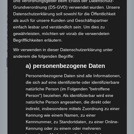
und Verordnungsgeber beim Erlass der Datenschutz-
Grundverordnung (DS-GVO) verwendet wurden. Unsere
Kostenloser Versand
Kostenloser Versand
Datenschutzerklärung soll sowohl für die Öffentlichkeit
CARGO VOLT BP-150
CARGO VOLT
als auch für unsere Kunden und Geschäftspartner
Komplette Hinterachse
KUGELLAGER
inkl. Differential,
einfach lesbar und verständlich sein. Um dies zu
Bremstrommeln und
gewährleisten, möchten wir vorab die verwendeten
Bewertet
49,00
€
*
Bremsen
mit
Begrifflichkeiten erläutern.
0
von
IN DEN WARENKORB
5
Wir verwenden in dieser Datenschutzerklärung unter
Bewertet
699,00
€
*
mit
CARGO VOLT
anderem die folgenden Begriffe:
0
von
IN DEN WARENKORB
a) personenbezogene Daten
5
CARGO VOLT
Personenbezogene Daten sind alle Informationen,
die sich auf eine identifizierte oder identifizierbare
natürliche Person (im Folgenden "betroffene
Person") beziehen. Als identifizierbar wird eine
natürliche Person angesehen, die direkt oder
indirekt, insbesondere mittels Zuordnung zu einer
Kennung wie einem Namen, zu einer
Kennnummer, zu Standortdaten, zu einer Online-
Kennung oder zu einem oder mehreren