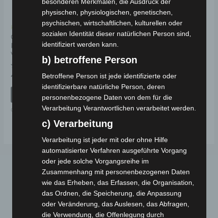
besonderen Merkmalen, die Ausdruck der
physischen, physiologischen, genetischen,
psychischen, wirtschaftlichen, kulturellen oder
Kostenloser Versand
sozialen Identität dieser natürlichen Person sind,
CARGO VOLT
identifiziert werden kann.
RADACHSE
VORDERRADLAGER
b) betroffene Person
Bewertet
49,00
€
Betroffene Person ist jede identifizierte oder
*
mit
identifizierbare natürliche Person, deren
0
von
IN DEN WARENKORB
personenbezogene Daten von dem für die
5
Verarbeitung Verantwortlichen verarbeitet werden.
CARGO VOLT
c) Verarbeitung
Verarbeitung ist jeder mit oder ohne Hilfe
automatisierter Verfahren ausgeführte Vorgang
oder jede solche Vorgangsreihe im
Zusammenhang mit personenbezogenen Daten
wie das Erheben, das Erfassen, die Organisation,
das Ordnen, die Speicherung, die Anpassung
oder Veränderung, das Auslesen, das Abfragen,
die Verwendung, die Offenlegung durch