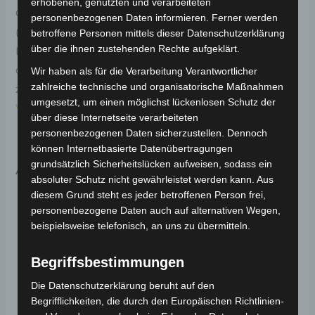
erhobenen, genutzten und verarbeiteten
Original-Ersatzteil für das E-Lastendreirad Cargo Volt
personenbezogenen Daten informieren. Ferner werden
(Modell: BP150, Hersteller: Saige). Das äußere
betroffene Personen mittels dieser Datenschutzerklärung
über die ihnen zustehenden Rechte aufgeklärt.
Dichtband sorgt für eine wasserdichte Abdichtung
der Fahrzeugkomponenten. Weitere Informationen
Wir haben als für die Verarbeitung Verantwortlicher
zahlreiche technische und organisatorische Maßnahmen
zum Fahrzeug findest du hier:
E-Lastendreirad Cargo
umgesetzt, um einen möglichst lückenlosen Schutz der
Volt 3.0kW
.
über diese Internetseite verarbeiteten
personenbezogenen Daten sicherzustellen. Dennoch
können Internetbasierte Datenübertragungen
grundsätzlich Sicherheitslücken aufweisen, sodass ein
Ähnliche Produkte
absoluter Schutz nicht gewährleistet werden kann. Aus
diesem Grund steht es jeder betroffenen Person frei,
personenbezogene Daten auch auf alternativen Wegen,
beispielsweise telefonisch, an uns zu übermitteln.
Begriffsbestimmungen
Die Datenschutzerklärung beruht auf den
Begrifflichkeiten, die durch den Europäischen Richtlinien-