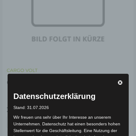
CARGO VOLT
CARGO VOLT REIFEN
HINTERACHSE 4.00-12
Datenschutzerklärung
Stand: 31.07.2026
239,00
€
*
Wir freuen uns sehr über Ihr Interesse an unserem
IN DEN WARENKORB
Unternehmen. Datenschutz hat einen besonders hohen
Stellenwert für die Geschäftsleitung. Eine Nutzung der