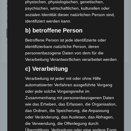
physischen, physiologischen, genetischen,
CARGO VOLT
psychischen, wirtschaftlichen, kulturellen oder
SCHEIBENWISCHERMOTOR
sozialen Identität dieser natürlichen Person sind,
identifiziert werden kann.
Bewertet
119,00
€
*
mit
0
b) betroffene Person
von
IN DEN WARENKORB
5
Betroffene Person ist jede identifizierte oder
CARGO VOLT
identifizierbare natürliche Person, deren
personenbezogene Daten von dem für die
Verarbeitung Verantwortlichen verarbeitet werden.
c) Verarbeitung
Verarbeitung ist jeder mit oder ohne Hilfe
automatisierter Verfahren ausgeführte Vorgang
oder jede solche Vorgangsreihe im
Zusammenhang mit personenbezogenen Daten
wie das Erheben, das Erfassen, die Organisation,
das Ordnen, die Speicherung, die Anpassung
Webseite
oder Veränderung, das Auslesen, das Abfragen,
die Verwendung, die Offenlegung durch
Übermittlung, Verbreitung oder eine andere Form