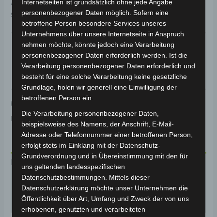
Internetseiten ist grundsätzlich ohne jede Angabe
Artikelnummer:
BP150-032
Kategorie:
CARGO VOLT
personenbezogener Daten möglich. Sofern eine
Schlagwort:
Reifen & Räder
betroffene Person besondere Services unseres
Garantiert sicherer Checkout
Unternehmens über unsere Internetseite in Anspruch
nehmen möchte, könnte jedoch eine Verarbeitung
personenbezogener Daten erforderlich werden. Ist die
Verarbeitung personenbezogener Daten erforderlich und
besteht für eine solche Verarbeitung keine gesetzliche
Grundlage, holen wir generell eine Einwilligung der
betroffenen Person ein.
inkl. 19 % MwSt.
Kostenloser Versand
Die Verarbeitung personenbezogener Daten,
Lieferzeit:
Versandfertig innerhalb 24 Stunden*
beispielsweise des Namens, der Anschrift, E-Mail-
Adresse oder Telefonnummer einer betroffenen Person,
erfolgt stets im Einklang mit der Datenschutz-
Grundverordnung und in Übereinstimmung mit den für
Beschreibung
uns geltenden landesspezifischen
Datenschutzbestimmungen. Mittels dieser
Produktsicherheit
Datenschutzerklärung möchte unser Unternehmen die
Öffentlichkeit über Art, Umfang und Zweck der von uns
Rezensionen (0)
erhobenen, genutzten und verarbeiteten