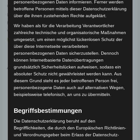
personenbezogenen Daten informieren. Ferner werden
Original-Ersatzteil für das E-Lastendreirad Cargo Volt
betroffene Personen mittels dieser Datenschutzerklärung
(Modell: BP150, Hersteller: Saige). Der Reifen für die
über die ihnen zustehenden Rechte aufgeklärt.
Hinterachse sorgt für eine stabile und sichere Fahrt.
Wir haben als für die Verarbeitung Verantwortlicher
Weitere Informationen zum Fahrzeug findest du hier:
zahlreiche technische und organisatorische Maßnahmen
E-Lastendreirad Cargo Volt 3.0kW
.
umgesetzt, um einen möglichst lückenlosen Schutz der
über diese Internetseite verarbeiteten
personenbezogenen Daten sicherzustellen. Dennoch
können Internetbasierte Datenübertragungen
Ähnliche Produkte
grundsätzlich Sicherheitslücken aufweisen, sodass ein
absoluter Schutz nicht gewährleistet werden kann. Aus
diesem Grund steht es jeder betroffenen Person frei,
personenbezogene Daten auch auf alternativen Wegen,
beispielsweise telefonisch, an uns zu übermitteln.
Begriffsbestimmungen
Die Datenschutzerklärung beruht auf den
Begrifflichkeiten, die durch den Europäischen Richtlinien-
und Verordnungsgeber beim Erlass der Datenschutz-