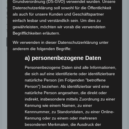
Grundverordnung (DS-GVO) verwendet wurden. Unsere
Kostenloser Versand
Kostenloser Versand
CARGO VOLT
Datenschutzerklärung soll sowohl für die Öffentlichkeit
CARGO VOLT GASGRIFF
BREMSTROMMEL
als auch für unsere Kunden und Geschäftspartner
VORDERACHSE
einfach lesbar und verständlich sein. Um dies zu
Bewertet
69,00
€
*
mit
gewährleisten, möchten wir vorab die verwendeten
0
Bewertet
139,00
€
*
von
IN DEN WARENKORB
Begrifflichkeiten erläutern.
mit
5
0
von
IN DEN WARENKORB
CARGO VOLT
Wir verwenden in dieser Datenschutzerklärung unter
5
anderem die folgenden Begriffe:
CARGO VOLT
a) personenbezogene Daten
Personenbezogene Daten sind alle Informationen,
die sich auf eine identifizierte oder identifizierbare
natürliche Person (im Folgenden "betroffene
Person") beziehen. Als identifizierbar wird eine
natürliche Person angesehen, die direkt oder
indirekt, insbesondere mittels Zuordnung zu einer
Kennung wie einem Namen, zu einer
Kennnummer, zu Standortdaten, zu einer Online-
Kennung oder zu einem oder mehreren
besonderen Merkmalen, die Ausdruck der
Kostenloser Versand