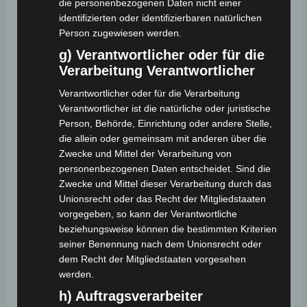
Höhe:
1145 mm
die personenbezogenen Daten nicht einer
identifizierten oder identifizierbaren natürlichen
Radstand:
1452 mm
Person zugewiesen werden.
Radstand HA:
520 mm
g) Verantwortlicher oder für die
Verarbeitung Verantwortlicher
Einstieg und Sitz:
Verantwortlicher oder für die Verarbeitung
Verantwortlicher ist die natürliche oder juristische
Einstiegshöhe:
300 mm
Person, Behörde, Einrichtung oder andere Stelle,
Trittbrett Breite:
300 mm
die allein oder gemeinsam mit anderen über die
Trittbrett Länge:
500 mm
Zwecke und Mittel der Verarbeitung von
Sitzhöhe vom Boden:
830 mm
personenbezogenen Daten entscheidet. Sind die
Sitzhöhe vom Trittbrett:
530 mm
Zwecke und Mittel dieser Verarbeitung durch das
Unionsrecht oder das Recht der Mitgliedstaaten
vorgegeben, so kann der Verantwortliche
Lenkung und Sitzbank:
beziehungsweise können die bestimmten Kriterien
seiner Benennung nach dem Unionsrecht oder
Lenkradhöhe:
1100 mm
dem Recht der Mitgliedstaaten vorgesehen
Lenkrad Breite:
800 mm
werden.
Sitzbank Breite:
260 mm
h) Auftragsverarbeiter