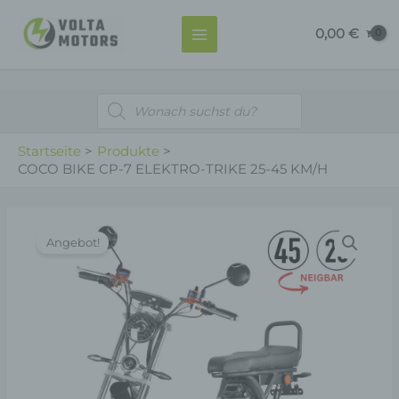
Zum
MAIN
0,00
€
Inhalt
MENU
springen
Products
search
Startseite
Produkte
COCO BIKE CP-7 ELEKTRO-TRIKE 25-45 KM/H
COCO
Angebot!
BIKE
CP-
7
ELEKTRO-
TRIKE
25-
45