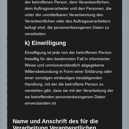
der betroffenen Person, dem Verantwortlichen,
dem Auftragsverarbeiter und den Personen, die
Sitzbank
Stoßdämpfe
Alufelgen
unter der unmittelbaren Verantwortung des
r
Verantwortlichen oder des Auftragsverarbeiters
befugt sind, die personenbezogenen Daten zu
verarbeiten.
Hinweis:
Bedingt durch den Transport erfolgt eine
k) Einwilligung
teilweise Vormontage des Fahrzeugs. Dieses befindet
Einwilligung ist jede von der betroffenen Person
sich sicher in einem Metallgestell, das kartoniert ist.
freiwillig für den bestimmten Fall in informierter
Der Kunde führt die vereinfachte Endmontage
Weise und unmissverständlich abgegebene
eigenständig durch. Ein Aufbauvideo für diese
Willensbekundung in Form einer Erklärung oder
Endmontage steht zur Verfügung, um Ihnen den
einer sonstigen eindeutigen bestätigenden
Handlung, mit der die betroffene Person zu
Prozess zu erleichtern. Die gewöhnliche Aufbauzeit
verstehen gibt, dass sie mit der Verarbeitung der
beträgt etwa 45 Minuten, doch Sie können sicher sein,
sie betreffenden personenbezogenen Daten
dass unsere Techniker bereitstehen, um Ihnen bei
einverstanden ist.
Bedarf tatkräftig zur Seite zu stehen. Wir bieten Ihnen
auch die Möglichkeit, das Fahrzeug gegen einen
Name und Anschrift des für die
Aufpreis montiert und fahrfertig geliefert zu erhalten,
Verarbeitung Verantwortlichen