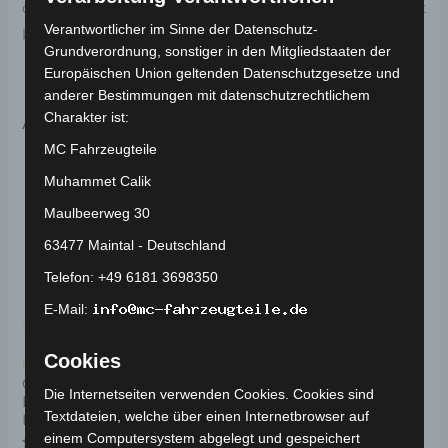
damit Sie direkt in den Genuss Ihrer Mobilität
Verantwortlicher im Sinne der Datenschutz-
kommen können.
Grundverordnung, sonstiger in den Mitgliedstaaten der
Europäischen Union geltenden Datenschutzgesetze und
anderer Bestimmungen mit datenschutzrechtlichem
Ähnliche Produkte
Charakter ist:
MC Fahrzeugteile
Ursprünglicher
Aktueller
Dieses
Preis
Preis
Muhammet Calik
Angebot!
Angebot!
Angebot!
Angebot!
Produkt
war:
ist:
1.299,00 €
1.169,00 €.
Maulbeerweg 30
weist
mehrere
63477 Maintal - Deutschland
Varianten
Telefon: +49 6181 3698350
auf.
E-Mail:
Die
Optionen
Cookies
Kostenloser Versand
Kostenloser Versand
können
COCO BIKE CP-6
VOLTA VSL ELEKTRO-
Die Internetseiten verwenden Cookies. Cookies sind
ELEKTRO-CHOPPER 45
ROLLER 45 KM/H
auf
Textdateien, welche über einen Internetbrowser auf
KM/H
der
einem Computersystem abgelegt und gespeichert
Bewertet
Ungeprüfte