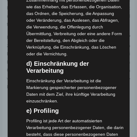
wie das Erheben, das Erfassen, die Organisation,
Diese bemerkenswerte Kombination aus Leichtigkeit
das Ordnen, die Speicherung, die Anpassung
und Robustheit macht das
CP-7
zur optimalen Wahl
oder Veränderung, das Auslesen, das Abfragen,
für vielfältige Anforderungen.
die Verwendung, die Offenlegung durch
Übermittlung, Verbreitung oder eine andere Form
Die außergewöhnliche Anpassungsfähigkeit des
CP-7
der Bereitstellung, den Abgleich oder die
zeigt sich besonders in den variablen
Verknüpfung, die Einschränkung, das Löschen
Batterieoptionen. Das Fahrzeug bietet Raum für zwei
oder die Vernichtung.
Batterien – eine unter dem Sitz und eine im
d) Einschränkung der
Verarbeitung
Unterboden. Je nach Ihren Anforderungen stehen
verschiedene Varianten zur Auswahl, um realistische
Einschränkung der Verarbeitung ist die
Reichweiten zu erzielen:
Markierung gespeicherter personenbezogener
Daten mit dem Ziel, ihre künftige Verarbeitung
12 Ah
Batterie (Untersitz) – bis zu 30 km
einzuschränken.
20 Ah
Batterie (Untersitz) – bis zu 50 km
e) Profiling
40 Ah
Batterien (2 Batterien: Untersitz +
Profiling ist jede Art der automatisierten
Unterboden) – bis zu 100 km
Verarbeitung personenbezogener Daten, die darin
55 Ah
Batterien (2 Batterien: Untersitz +
besteht, dass diese personenbezogenen Daten