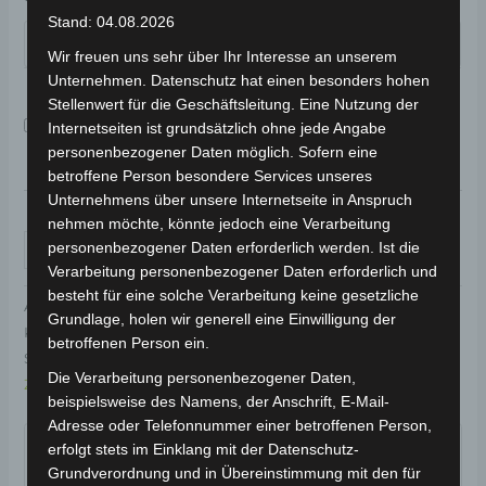
Stand: 04.08.2026
Wir freuen uns sehr über Ihr Interesse an unserem
Unternehmen. Datenschutz hat einen besonders hohen
Stellenwert für die Geschäftsleitung. Eine Nutzung der
Aufbauservice
149,00 €
Internetseiten ist grundsätzlich ohne jede Angabe
personenbezogener Daten möglich. Sofern eine
betroffene Person besondere Services unseres
Unternehmens über unsere Internetseite in Anspruch
nehmen möchte, könnte jedoch eine Verarbeitung
personenbezogener Daten erforderlich werden. Ist die
IN DEN WARENKORB
Verarbeitung personenbezogener Daten erforderlich und
besteht für eine solche Verarbeitung keine gesetzliche
Artikelnummer:
CB-CP7
Grundlage, holen wir generell eine Einwilligung der
Kategorien:
Elektro-Trikes
,
Elektro-Fahrzeuge
betroffenen Person ein.
Schlagwörter:
Lithium-Akku
,
45 km/h
,
2-Personen-
Die Verarbeitung personenbezogener Daten,
Zulassung
,
3-Rad
,
25 km/h
,
Elektro-Trike
beispielsweise des Namens, der Anschrift, E-Mail-
Garantiert sicherer Checkout
Adresse oder Telefonnummer einer betroffenen Person,
erfolgt stets im Einklang mit der Datenschutz-
Grundverordnung und in Übereinstimmung mit den für