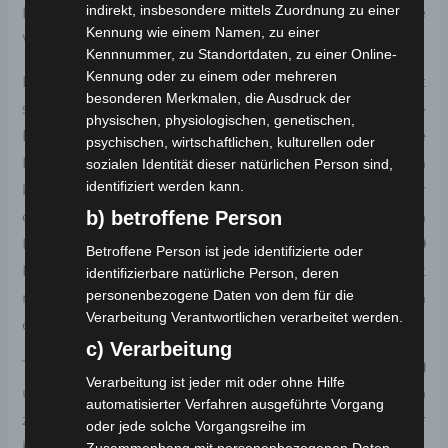
indirekt, insbesondere mittels Zuordnung zu einer
Diese innovative Konstruktion bietet zusätzliche
Kennung wie einem Namen, zu einer
Wendigkeit und Fahrkomfort.
Kennnummer, zu Standortdaten, zu einer Online-
Kennung oder zu einem oder mehreren
Eine weitere herausragende Eigenschaft des
CP-7
ist
besonderen Merkmalen, die Ausdruck der
seine fortschrittliche Energiequelle:
Lithium-Ionen-
physischen, physiologischen, genetischen,
Batterien
, die eine zuverlässige und effiziente
psychischen, wirtschaftlichen, kulturellen oder
Energieversorgung sicherstellen. Diese Batterien
sozialen Identität dieser natürlichen Person sind,
identifiziert werden kann.
können entweder im Fahrzeug aufgeladen oder
b) betroffene Person
einzeln entnommen und an einer herkömmlichen
Haushaltssteckdose geladen werden. Die
225/40-10
Betroffene Person ist jede identifizierte oder
Reifen (luftgefüllt) auf
7,00 x 10
Felgen, kombiniert
identifizierbare natürliche Person, deren
personenbezogene Daten von dem für die
mit einem Reifendruck von
2,25 Bar
, gewährleisten
Verarbeitung Verantwortlichen verarbeitet werden.
eine komfortable und stabile Fahrt.
c) Verarbeitung
Trotz seines geringen Gewichts von nur
82 kg
Verarbeitung ist jeder mit oder ohne Hilfe
überzeugt das
CP-7
mit einer robusten technisch
automatisierter Verfahren ausgeführte Vorgang
zugelassenen Gesamtmasse von
238 kg
und einer
oder jede solche Vorgangsreihe im
beeindruckenden Zuladungskapazität von
156 kg
.
Zusammenhang mit personenbezogenen Daten