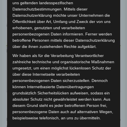
uns geltenden landesspezifischen
Datenschutzbestimmungen. Mittels dieser
Datenschutzerklärung möchte unser Unternehmen die
Öffentlichkeit über Art, Umfang und Zweck der von uns
inkl. MwSt.
Kostenloser Versand
erhobenen, genutzten und verarbeiteten
personenbezogenen Daten informieren. Ferner werden
betroffene Personen mittels dieser Datenschutzerklärung
über die ihnen zustehenden Rechte aufgeklärt.
Beschreibung
Wir haben als für die Verarbeitung Verantwortlicher
zahlreiche technische und organisatorische Maßnahmen
Zusätzliche Informationen
umgesetzt, um einen möglichst lückenlosen Schutz der
über diese Internetseite verarbeiteten
Produktsicherheit
personenbezogenen Daten sicherzustellen. Dennoch
Rezensionen (0)
können Internetbasierte Datenübertragungen
grundsätzlich Sicherheitslücken aufweisen, sodass ein
E-TRIKE CP-7
absoluter Schutz nicht gewährleistet werden kann. Aus
diesem Grund steht es jeder betroffenen Person frei,
personenbezogene Daten auch auf alternativen Wegen,
beispielsweise telefonisch, an uns zu übermitteln.
Herzlich willkommen zum
CP-7
– einem elektrischen