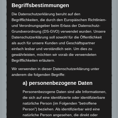
Dreirad, das eine neue Ära der Mobilität einläutet.
Begriffsbestimmungen
Dieses außergewöhnliche Fahrzeug ist mit einem
Die Datenschutzerklärung beruht auf den
beeindruckenden Dual-Motor ausgestattet, der eine
Begrifflichkeiten, die durch den Europäischen Richtlinien-
Leistung von
4,0 kW (2 x 2,0 kW)
erzeugt. Sie haben
und Verordnungsgeber beim Erlass der Datenschutz-
die Wahl zwischen zwei Homologationen –
45 km/h
Grundverordnung (DS-GVO) verwendet wurden. Unsere
oder
25 km/h
. Das
Elektro-Dreirad
ist für den
Datenschutzerklärung soll sowohl für die Öffentlichkeit
Transport von zwei Personen zugelassen und daher
als auch für unsere Kunden und Geschäftspartner
einfach lesbar und verständlich sein. Um dies zu
eine ideale Lösung für diverse Nutzergruppen,
gewährleisten, möchten wir vorab die verwendeten
einschließlich älterer Fahrer und Menschen mit
Begrifflichkeiten erläutern.
Behinderungen.
Wir verwenden in dieser Datenschutzerklärung unter
anderem die folgenden Begriffe:
Für die Variante mit einer Homologation von
25 km/h
gilt: Fahrer, die vor dem 1. April 1965 geboren wurden,
a) personenbezogene Daten
benötigen keine zusätzliche Prüfbescheinigung.
Personenbezogene Daten sind alle Informationen,
die sich auf eine identifizierte oder identifizierbare
Ein bemerkenswertes Merkmal, das das
CP-7
von
natürliche Person (im Folgenden "betroffene
seinem Vorgänger, dem
CP-3
, abgrenzt, ist die
Person") beziehen. Als identifizierbar wird eine
bewegliche Achse anstelle der bisher starren Achse.
natürliche Person angesehen, die direkt oder