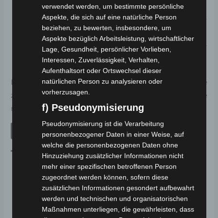
Unterboden) – bis zu 135 km
verwendet werden, um bestimmte persönliche
Aspekte, die sich auf eine natürliche Person
80 Ah
Batterien (4 Batterien: Untersitz +
beziehen, zu bewerten, insbesondere, um
Unterboden inkl. Austausch) – bis zu 200 km
Aspekte bezüglich Arbeitsleistung, wirtschaftlicher
110 Ah
Batterien (4 Batterien: Untersitz +
Lage, Gesundheit, persönlicher Vorlieben,
Unterboden inkl. Austausch) – bis zu 270 km
Interessen, Zuverlässigkeit, Verhalten,
Aufenthaltsort oder Ortswechsel dieser
natürlichen Person zu analysieren oder
Das CP-7 kann individuell auf die Bedürfnisse
vorherzusagen.
zugeschnitten werden, indem wir auf Anfrage
f) Pseudonymisierung
maßgeschneiderte Umbauten ermöglichen.
Pseudonymisierung ist die Verarbeitung
JETZT ANFRAGEN
personenbezogener Daten in einer Weise, auf
welche die personenbezogenen Daten ohne
Technische Maße:
Hinzuziehung zusätzlicher Informationen nicht
mehr einer spezifischen betroffenen Person
zugeordnet werden können, sofern diese
Länge:
1870 mm
zusätzlichen Informationen gesondert aufbewahrt
Breite:
850 mm
werden und technischen und organisatorischen
Breite inkl. Fender:
850 mm
Maßnahmen unterliegen, die gewährleisten, dass