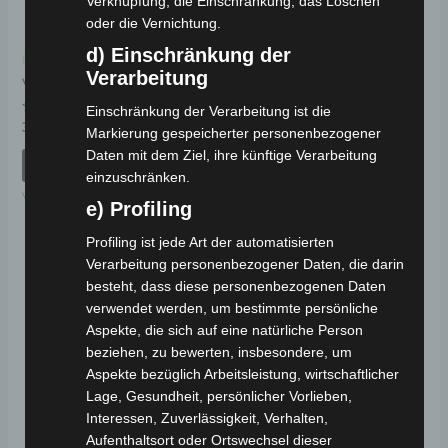
Verknüpfung, die Einschränkung, das Löschen
oder die Vernichtung.
d) Einschränkung der
Kostenloser Versand
Kostenloser Versand
Verarbeitung
VB7 GRIFFSET
VB3 GASHEBEL
Einschränkung der Verarbeitung ist die
Bewertet
Bewertet
39,00
€
39,00
€
*
*
Markierung gespeicherter personenbezogener
mit
mit
0
0
Daten mit dem Ziel, ihre künftige Verarbeitung
von
von
IN DEN WARENKORB
IN DEN WARENKORB
5
5
einzuschränken.
VB7
VB3
e) Profiling
Profiling ist jede Art der automatisierten
Verarbeitung personenbezogener Daten, die darin
besteht, dass diese personenbezogenen Daten
verwendet werden, um bestimmte persönliche
Aspekte, die sich auf eine natürliche Person
beziehen, zu bewerten, insbesondere, um
Aspekte bezüglich Arbeitsleistung, wirtschaftlicher
Lage, Gesundheit, persönlicher Vorlieben,
Interessen, Zuverlässigkeit, Verhalten,
Aufenthaltsort oder Ortswechsel dieser