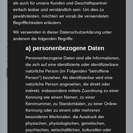
als auch für unsere Kunden und Geschäftspartner
einfach lesbar und verständlich sein. Um dies zu
gewährleisten, möchten wir vorab die verwendeten
Begrifflichkeiten erläutern.
Wir verwenden in dieser Datenschutzerklärung unter
anderem die folgenden Begriffe:
Kostenloser Versand
Kostenloser Versand
CARGO VOLT TÜRGRIFF
a) personenbezogene Daten
VB7 SCHLOSSSET
SCHLOSS
Personenbezogene Daten sind alle Informationen,
Bewertet
49,00
€
*
mit
die sich auf eine identifizierte oder identifizierbare
Bewertet
49,00
€
*
0
mit
natürliche Person (im Folgenden "betroffene
von
0
IN DEN WARENKORB
5
von
IN DEN WARENKORB
Person") beziehen. Als identifizierbar wird eine
5
VB7
natürliche Person angesehen, die direkt oder
CARGO VOLT
indirekt, insbesondere mittels Zuordnung zu einer
Kennung wie einem Namen, zu einer
Kennnummer, zu Standortdaten, zu einer Online-
Kennung oder zu einem oder mehreren
besonderen Merkmalen, die Ausdruck der
physischen, physiologischen, genetischen,
psychischen, wirtschaftlichen, kulturellen oder