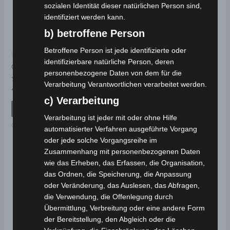
sozialen Identität dieser natürlichen Person sind,
identifiziert werden kann.
b) betroffene Person
Betroffene Person ist jede identifizierte oder
Kostenloser Versand
Kostenloser Versand
identifizierbare natürliche Person, deren
CARGO VOLT GRIFF
VS1 ZÜNDSCHLOSS-SET
personenbezogene Daten von dem für die
Verarbeitung Verantwortlichen verarbeitet werden.
Bewertet
Bewertet
49,00
€
39,00
€
*
*
mit
mit
c) Verarbeitung
0
0
von
von
IN DEN WARENKORB
IN DEN WARENKORB
5
5
Verarbeitung ist jeder mit oder ohne Hilfe
CARGO VOLT
VS1
automatisierter Verfahren ausgeführte Vorgang
oder jede solche Vorgangsreihe im
Zusammenhang mit personenbezogenen Daten
wie das Erheben, das Erfassen, die Organisation,
das Ordnen, die Speicherung, die Anpassung
oder Veränderung, das Auslesen, das Abfragen,
die Verwendung, die Offenlegung durch
Übermittlung, Verbreitung oder eine andere Form
der Bereitstellung, den Abgleich oder die