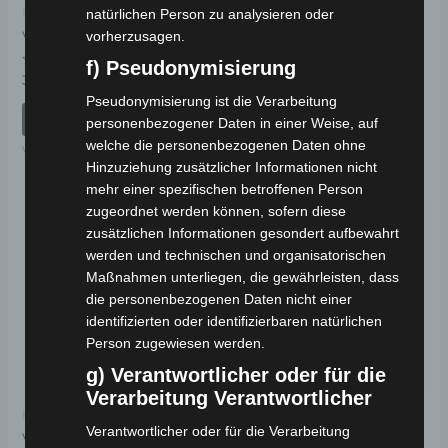
Kostenloser Versand
Kostenloser Versand
natürlichen Person zu analysieren oder
VB2 GASHEBEL
SE-03 GASHEBEL
vorherzusagen.
f) Pseudonymisierung
Bewertet
Bewertet
39,00
€
39,00
€
*
*
mit
mit
Pseudonymisierung ist die Verarbeitung
0
0
von
von
IN DEN WARENKORB
IN DEN WARENKORB
personenbezogener Daten in einer Weise, auf
5
5
welche die personenbezogenen Daten ohne
VB2
SE-03
Hinzuziehung zusätzlicher Informationen nicht
mehr einer spezifischen betroffenen Person
zugeordnet werden können, sofern diese
zusätzlichen Informationen gesondert aufbewahrt
werden und technischen und organisatorischen
Maßnahmen unterliegen, die gewährleisten, dass
die personenbezogenen Daten nicht einer
identifizierten oder identifizierbaren natürlichen
Person zugewiesen werden.
g) Verantwortlicher oder für die
Verarbeitung Verantwortlicher
Kostenloser Versand
Kostenloser Versand
Verantwortlicher oder für die Verarbeitung
VT5 STÜTZHEBEL
VT5 ZÜNDSCHLOSSSET