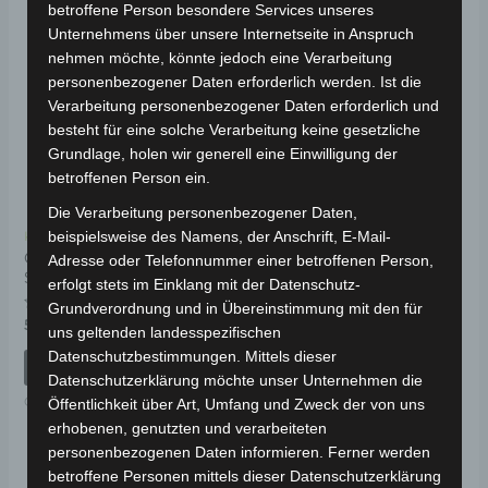
betroffene Person besondere Services unseres
Unternehmens über unsere Internetseite in Anspruch
nehmen möchte, könnte jedoch eine Verarbeitung
personenbezogener Daten erforderlich werden. Ist die
Verarbeitung personenbezogener Daten erforderlich und
besteht für eine solche Verarbeitung keine gesetzliche
Grundlage, holen wir generell eine Einwilligung der
betroffenen Person ein.
Die Verarbeitung personenbezogener Daten,
beispielsweise des Namens, der Anschrift, E-Mail-
Kostenloser Versand
Kostenloser Versand
CARGO VOLT
CARGO VOLT
Adresse oder Telefonnummer einer betroffenen Person,
SCHLOSSSATZ
GANGHEBEL
erfolgt stets im Einklang mit der Datenschutz-
Grundverordnung und in Übereinstimmung mit den für
Bewertet
Bewertet
59,00
€
59,00
€
*
*
uns geltenden landesspezifischen
mit
mit
0
0
Datenschutzbestimmungen. Mittels dieser
von
von
IN DEN WARENKORB
IN DEN WARENKORB
5
5
Datenschutzerklärung möchte unser Unternehmen die
CARGO VOLT
CARGO VOLT
Öffentlichkeit über Art, Umfang und Zweck der von uns
erhobenen, genutzten und verarbeiteten
personenbezogenen Daten informieren. Ferner werden
betroffene Personen mittels dieser Datenschutzerklärung