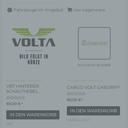
Fahrzeuge im Angebot
nur Lagerware
Kostenloser Versand
Kostenloser Versand
VB7 HINTERER
CARGO VOLT GASGRIFF
SCHALTHEBEL
Bewertet
69,00
€
*
mit
Bewertet
69,00
€
*
0
mit
von
0
IN DEN WARENKORB
5
von
IN DEN WARENKORB
5
CARGO VOLT
VB7