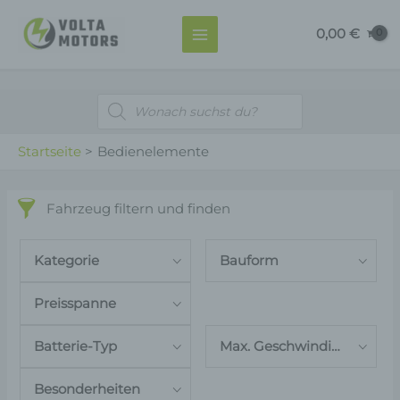
Zum
MAIN
0,00
€
Inhalt
MENU
springen
Products
search
Startseite
Bedienelemente
Fahrzeug filtern und finden
Kategorie
Bauform
Preisspanne
Batterie-Typ
Max. Geschwindigkeit
Besonderheiten