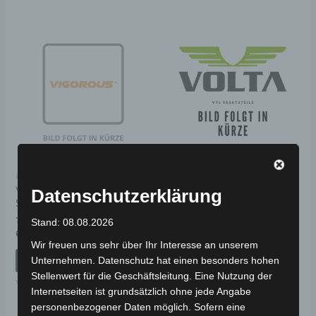
Kostenloser Versand
Kostenloser Versand
VISTA SCHLOSSSET MIT
VB2 HINTERER
Datenschutzerklärung
SCHLÜSSELN
SCHALTHEBEL
Stand: 08.08.2026
Bewertet
Bewertet
69,00
€
59,00
€
*
*
mit
mit
Wir freuen uns sehr über Ihr Interesse an unserem
0
0
von
von
IN DEN WARENKORB
IN DEN WARENKORB
Unternehmen. Datenschutz hat einen besonders hohen
5
5
Stellenwert für die Geschäftsleitung. Eine Nutzung der
VISTA
VB2
Internetseiten ist grundsätzlich ohne jede Angabe
personenbezogener Daten möglich. Sofern eine