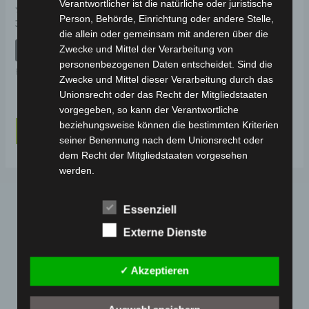
Verantwortlicher ist die natürliche oder juristische
Person, Behörde, Einrichtung oder andere Stelle,
Bewertet
Bewertet
39,00
€
39,00
€
*
*
mit
mit
die allein oder gemeinsam mit anderen über die
0
0
von
von
Zwecke und Mittel der Verarbeitung von
IN DEN WARENKORB
IN DEN WARENKORB
5
5
personenbezogenen Daten entscheidet. Sind die
Ersatzteile
VT5
Zwecke und Mittel dieser Verarbeitung durch das
Unionsrecht oder das Recht der Mitgliedstaaten
vorgegeben, so kann der Verantwortliche
beziehungsweise können die bestimmten Kriterien
1
2
3
→
seiner Benennung nach dem Unionsrecht oder
dem Recht der Mitgliedstaaten vorgesehen
werden.
h) Auftragsverarbeiter
Essenziell
Auftragsverarbeiter ist eine natürliche oder
juristische Person, Behörde, Einrichtung oder
Externe Dienste
andere Stelle, die personenbezogene Daten im
Auftrag des Verantwortlichen verarbeitet.
✓ Akzeptieren
i) Empfänger
Webseite
Empfänger ist eine natürliche oder juristische