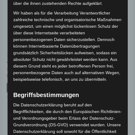
über die ihnen zustehenden Rechte aufgeklärt.
Wir haben als für die Verarbeitung Verantwortlicher
zahlreiche technische und organisatorische Maßnahmen
umgesetzt, um einen möglichst lückenlosen Schutz der
über diese Internetseite verarbeiteten
personenbezogenen Daten sicherzustellen. Dennoch
können Internetbasierte Datenübertragungen
grundsätzlich Sicherheitslücken aufweisen, sodass ein
Kostenloser Versand
Kostenloser Versand
absoluter Schutz nicht gewährleistet werden kann. Aus
VISTA GASHEBEL
VS2 ZÜNDSCHLOSS
diesem Grund steht es jeder betroffenen Person frei,
personenbezogene Daten auch auf alternativen Wegen,
Bewertet
Bewertet
59,00
€
49,00
€
*
*
mit
mit
beispielsweise telefonisch, an uns zu übermitteln.
0
0
von
von
IN DEN WARENKORB
IN DEN WARENKORB
5
5
Begriffsbestimmungen
VISTA
VS2
Die Datenschutzerklärung beruht auf den
Begrifflichkeiten, die durch den Europäischen Richtlinien-
und Verordnungsgeber beim Erlass der Datenschutz-
Grundverordnung (DS-GVO) verwendet wurden. Unsere
Datenschutzerklärung soll sowohl für die Öffentlichkeit