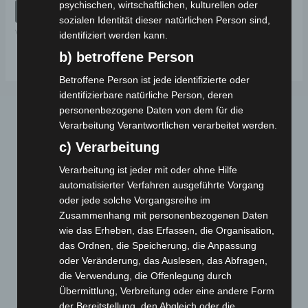
psychischen, wirtschaftlichen, kulturellen oder
von
IN DEN WARENKORB
5
sozialen Identität dieser natürlichen Person sind,
VB2
identifiziert werden kann.
b) betroffene Person
Betroffene Person ist jede identifizierte oder
identifizierbare natürliche Person, deren
personenbezogene Daten von dem für die
Verarbeitung Verantwortlichen verarbeitet werden.
c) Verarbeitung
Verarbeitung ist jeder mit oder ohne Hilfe
automatisierter Verfahren ausgeführte Vorgang
oder jede solche Vorgangsreihe im
Webseite
Zusammenhang mit personenbezogenen Daten
wie das Erheben, das Erfassen, die Organisation,
Cashback-Aktion
das Ordnen, die Speicherung, die Anpassung
oder Veränderung, das Auslesen, das Abfragen,
Händler werden
die Verwendung, die Offenlegung durch
Home
Übermittlung, Verbreitung oder eine andere Form
Gemeinsam spenden
der Bereitstellung, den Abgleich oder die