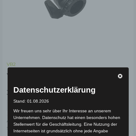
VB2
VB2 GASHEBEL
Datenschutzerklärung
39,00
€
*
Stand: 01.08.2026
IN DEN WARENKORB
Wir freuen uns sehr über Ihr Interesse an unserem
Unternehmen. Datenschutz hat einen besonders hohen
Artikelnummer:
3H102-1001A-01
Kategorie:
VB2
Stellenwert für die Geschäftsleitung. Eine Nutzung der
Schlagwort:
Bedienelemente
Internetseiten ist grundsätzlich ohne jede Angabe