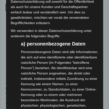
mit
mit
Datenschutzerklärung soll sowohl für die Öffentlichkeit
0
0
von
von
als auch für unsere Kunden und Geschäftspartner
IN DEN WARENKORB
IN DEN WARENKORB
5
5
einfach lesbar und verständlich sein. Um dies zu
VB2
VB2
gewährleisten, möchten wir vorab die verwendeten
Begrifflichkeiten erläutern.
Wir verwenden in dieser Datenschutzerklärung unter
anderem die folgenden Begriffe:
a) personenbezogene Daten
Personenbezogene Daten sind alle Informationen,
die sich auf eine identifizierte oder identifizierbare
natürliche Person (im Folgenden "betroffene
Person") beziehen. Als identifizierbar wird eine
natürliche Person angesehen, die direkt oder
indirekt, insbesondere mittels Zuordnung zu einer
Kostenloser Versand
Kennung wie einem Namen, zu einer
VB2 HINTERES
BREMSSKABEL UND
Kennnummer, zu Standortdaten, zu einer Online-
LEITUNG
Kennung oder zu einem oder mehreren
besonderen Merkmalen, die Ausdruck der
Bewertet
19,00
€
*
physischen, physiologischen, genetischen,
mit
0