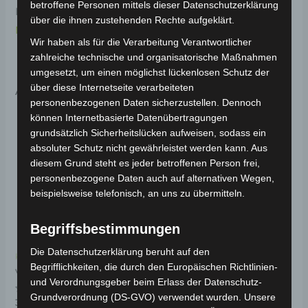
betroffene Personen mittels dieser Datenschutzerklärung
Informationen zum Fahrzeug findest du hier:
Volta
über die ihnen zustehenden Rechte aufgeklärt.
Motor Pedelec VB2
.
Wir haben als für die Verarbeitung Verantwortlicher
zahlreiche technische und organisatorische Maßnahmen
umgesetzt, um einen möglichst lückenlosen Schutz der
Ähnliche Produkte
über diese Internetseite verarbeiteten
personenbezogenen Daten sicherzustellen. Dennoch
können Internetbasierte Datenübertragungen
grundsätzlich Sicherheitslücken aufweisen, sodass ein
absoluter Schutz nicht gewährleistet werden kann. Aus
diesem Grund steht es jeder betroffenen Person frei,
personenbezogene Daten auch auf alternativen Wegen,
beispielsweise telefonisch, an uns zu übermitteln.
Begriffsbestimmungen
Die Datenschutzerklärung beruht auf den
Kostenloser Versand
Kostenloser Versand
Begrifflichkeiten, die durch den Europäischen Richtlinien-
VB2 SCHEINWERFER
VB2 PEDALSET
und Verordnungsgeber beim Erlass der Datenschutz-
Grundverordnung (DS-GVO) verwendet wurden. Unsere
Bewertet
Bewertet
39,00
€
39,00
€
*
*