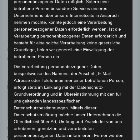
personenbezogener Daten möglich. Sofern eine
Garantiert sicherer Checkout
betroffene Person besondere Services unseres
Unternehmens über unsere Internetseite in Anspruch
nehmen möchte, könnte jedoch eine Verarbeitung
personenbezogener Daten erforderlich werden. Ist die
Verarbeitung personenbezogener Daten erforderlich und
besteht für eine solche Verarbeitung keine gesetzliche
inkl. 19 % MwSt.
Kostenloser Versand
Grundlage, holen wir generell eine Einwilligung der
betroffenen Person ein.
Lieferzeit:
Versandfertig innerhalb 24 Stunden*
Die Verarbeitung personenbezogener Daten,
beispielsweise des Namens, der Anschrift, E-Mail-
Adresse oder Telefonnummer einer betroffenen Person,
Beschreibung
erfolgt stets im Einklang mit der Datenschutz-
Grundverordnung und in Übereinstimmung mit den für
Produktsicherheit
uns geltenden landesspezifischen
Datenschutzbestimmungen. Mittels dieser
Rezensionen (0)
Datenschutzerklärung möchte unser Unternehmen die
Öffentlichkeit über Art, Umfang und Zweck der von uns
Original-Ersatzteil für den Pedelec VB2. Gashebel für
erhobenen, genutzten und verarbeiteten
personenbezogenen Daten informieren. Ferner werden
optimale Funktionalität und Haltbarkeit. Weitere