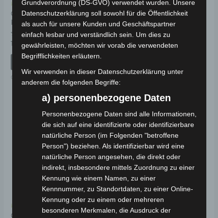
Grundverordnung (DS-GVO) verwendet wurden. Unsere
Kostenloser Versand
Kostenloser Versand
CARGO VOLT
CARGO VOLT MOTOR
Datenschutzerklärung soll sowohl für die Öffentlichkeit
RÜCKSPIEGEL
2000W
als auch für unsere Kunden und Geschäftspartner
einfach lesbar und verständlich sein. Um dies zu
Bewertet
Bewertet
129,00
€
319,00
€
*
*
gewährleisten, möchten wir vorab die verwendeten
mit
mit
0
0
Begrifflichkeiten erläutern.
von
von
IN DEN WARENKORB
IN DEN WARENKORB
5
5
Wir verwenden in dieser Datenschutzerklärung unter
CARGO VOLT
CARGO VOLT
anderem die folgenden Begriffe:
a) personenbezogene Daten
Personenbezogene Daten sind alle Informationen,
die sich auf eine identifizierte oder identifizierbare
natürliche Person (im Folgenden "betroffene
Person") beziehen. Als identifizierbar wird eine
natürliche Person angesehen, die direkt oder
indirekt, insbesondere mittels Zuordnung zu einer
Kennung wie einem Namen, zu einer
Kennnummer, zu Standortdaten, zu einer Online-
Kennung oder zu einem oder mehreren
Kostenloser Versand
besonderen Merkmalen, die Ausdruck der
CARGO VOLT