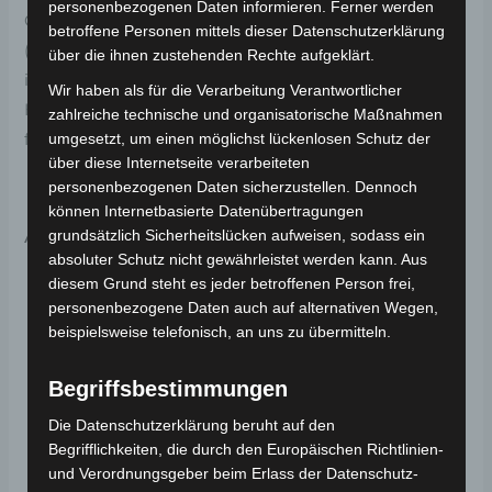
personenbezogenen Daten informieren. Ferner werden
Original-Ersatzteil für das E-Lastendreirad Cargo Volt
betroffene Personen mittels dieser Datenschutzerklärung
(Modell: BP150, Hersteller: Saige). Der Türgriff mit
über die ihnen zustehenden Rechte aufgeklärt.
integriertem Schloss bietet Sicherheit und einfache
Wir haben als für die Verarbeitung Verantwortlicher
Handhabung. Weitere Informationen zum Fahrzeug
zahlreiche technische und organisatorische Maßnahmen
findest du hier:
E-Lastendreirad Cargo Volt 3.0kW
.
umgesetzt, um einen möglichst lückenlosen Schutz der
über diese Internetseite verarbeiteten
personenbezogenen Daten sicherzustellen. Dennoch
können Internetbasierte Datenübertragungen
Ähnliche Produkte
grundsätzlich Sicherheitslücken aufweisen, sodass ein
absoluter Schutz nicht gewährleistet werden kann. Aus
diesem Grund steht es jeder betroffenen Person frei,
personenbezogene Daten auch auf alternativen Wegen,
beispielsweise telefonisch, an uns zu übermitteln.
Begriffsbestimmungen
Die Datenschutzerklärung beruht auf den
Begrifflichkeiten, die durch den Europäischen Richtlinien-
und Verordnungsgeber beim Erlass der Datenschutz-