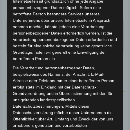
Internetseiten ist grundsätzlich ohne jede Angabe
Artikelnummer:
BP150-052
Kategorie:
CARGO VOLT
personenbezogener Daten möglich. Sofern eine
Schlagwort:
Bedienelemente
betroffene Person besondere Services unseres
Garantiert sicherer Checkout
Unternehmens über unsere Internetseite in Anspruch
nehmen möchte, könnte jedoch eine Verarbeitung
personenbezogener Daten erforderlich werden. Ist die
Verarbeitung personenbezogener Daten erforderlich und
besteht für eine solche Verarbeitung keine gesetzliche
Grundlage, holen wir generell eine Einwilligung der
betroffenen Person ein.
inkl. 19 % MwSt.
Kostenloser Versand
Die Verarbeitung personenbezogener Daten,
Lieferzeit:
Versandfertig innerhalb 24 Stunden*
beispielsweise des Namens, der Anschrift, E-Mail-
Adresse oder Telefonnummer einer betroffenen Person,
erfolgt stets im Einklang mit der Datenschutz-
Grundverordnung und in Übereinstimmung mit den für
Beschreibung
uns geltenden landesspezifischen
Datenschutzbestimmungen. Mittels dieser
Produktsicherheit
Datenschutzerklärung möchte unser Unternehmen die
Öffentlichkeit über Art, Umfang und Zweck der von uns
Rezensionen (0)
erhobenen, genutzten und verarbeiteten