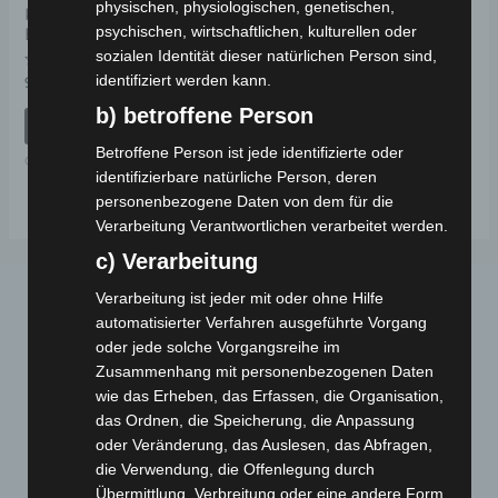
physischen, physiologischen, genetischen,
KOMPLETTE
psychischen, wirtschaftlichen, kulturellen oder
BREMSSCHEIBE
sozialen Identität dieser natürlichen Person sind,
identifiziert werden kann.
Bewertet
99,00
€
*
mit
0
b) betroffene Person
von
IN DEN WARENKORB
5
Betroffene Person ist jede identifizierte oder
CARGO VOLT
identifizierbare natürliche Person, deren
personenbezogene Daten von dem für die
Verarbeitung Verantwortlichen verarbeitet werden.
c) Verarbeitung
Verarbeitung ist jeder mit oder ohne Hilfe
automatisierter Verfahren ausgeführte Vorgang
oder jede solche Vorgangsreihe im
Zusammenhang mit personenbezogenen Daten
wie das Erheben, das Erfassen, die Organisation,
das Ordnen, die Speicherung, die Anpassung
Webseite
oder Veränderung, das Auslesen, das Abfragen,
die Verwendung, die Offenlegung durch
Übermittlung, Verbreitung oder eine andere Form