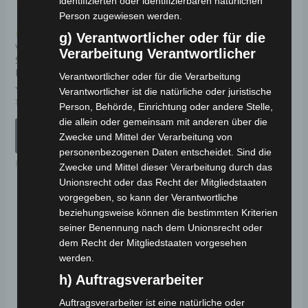
identifizierten oder identifizierbaren natürlichen
Die
Person zugewiesen werden.
Optionen
Kostenloser Versand
Kostenloser Versand
g) Verantwortlicher oder für die
können
VOLTA VM4 ELEKTRO-
VOLTA VSX ELEKTRO-
Verarbeitung Verantwortlicher
SENIORENMOBIL 25
ROLLER 25 KM/H
auf
KM/H
Verantwortlicher oder für die Verarbeitung
der
Bewertet
1.190,00
€
1.071,00
€
Verantwortlicher ist die natürliche oder juristische
*
mit
Produktseite
Bewertet
1.490,00
€
1.341,00
€
*
0
Person, Behörde, Einrichtung oder andere Stelle,
mit
von
IN DEN WARENKORB
gewählt
0
die allein oder gemeinsam mit anderen über die
5
von
AUSFÜHRUNG
5
werden
Zwecke und Mittel der Verarbeitung von
Elektro-Fahrzeuge
WÄHLEN
personenbezogenen Daten entscheidet. Sind die
Elektro-Seniorenmobile
Zwecke und Mittel dieser Verarbeitung durch das
Unionsrecht oder das Recht der Mitgliedstaaten
vorgegeben, so kann der Verantwortliche
Ursprünglicher
Aktueller
Ursprünglicher
Aktueller
beziehungsweise können die bestimmten Kriterien
Preis
Preis
Preis
Preis
Angebot!
Angebot!
war:
ist:
war:
ist:
seiner Benennung nach dem Unionsrecht oder
999,00 €
949,00 €.
799,00 €
719,00 €.
dem Recht der Mitgliedstaaten vorgesehen
werden.
h) Auftragsverarbeiter
Auftragsverarbeiter ist eine natürliche oder