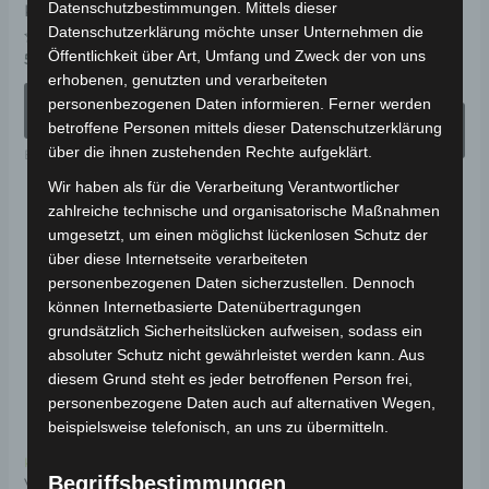
Datenschutzbestimmungen. Mittels dieser
KM/H
LASTENDREIRAD 25
der
de
KM/H
Datenschutzerklärung möchte unser Unternehmen die
Produktseite
Pr
Öffentlichkeit über Art, Umfang und Zweck der von uns
Bewertet
5.990,00
€
*
mit
Bewertet
4.990,00
€
4.491,00
€
erhobenen, genutzten und verarbeiteten
*
gewählt
ge
0
mit
von
AUSFÜHRUNG
0
personenbezogenen Daten informieren. Ferner werden
5
werden
we
von
WÄHLEN
AUSFÜHRUNG
betroffene Personen mittels dieser Datenschutzerklärung
5
WÄHLEN
über die ihnen zustehenden Rechte aufgeklärt.
Elektro-Fahrzeuge
Elektro-Fahrzeuge
Wir haben als für die Verarbeitung Verantwortlicher
zahlreiche technische und organisatorische Maßnahmen
umgesetzt, um einen möglichst lückenlosen Schutz der
Ursprünglicher
Aktueller
Dieses
Di
Preis
Preis
über diese Internetseite verarbeiteten
Angebot!
Angebot!
Produkt
Pr
war:
ist:
personenbezogenen Daten sicherzustellen. Dennoch
2.499,00 €
2.249,00 €.
weist
wei
können Internetbasierte Datenübertragungen
mehrere
me
grundsätzlich Sicherheitslücken aufweisen, sodass ein
absoluter Schutz nicht gewährleistet werden kann. Aus
Varianten
Va
diesem Grund steht es jeder betroffenen Person frei,
auf.
auf
personenbezogene Daten auch auf alternativen Wegen,
Die
Di
beispielsweise telefonisch, an uns zu übermitteln.
Optionen
Op
Kostenloser Versand
Kostenloser Versand
können
kö
Begriffsbestimmungen
VOLTA VT5 KOMPAKT
VIGOROUS VISTA 3