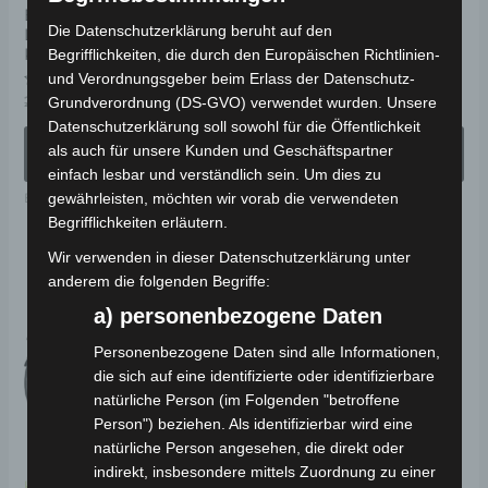
ELEKTRO-
ELEKTRO-
auf
au
Die Datenschutzerklärung beruht auf den
LASTENDREIRAD 25
SENIORENMOBIL 25
der
de
KM/H
KM/H
Begrifflichkeiten, die durch den Europäischen Richtlinien-
Produktseite
Pr
und Verordnungsgeber beim Erlass der Datenschutz-
Bewertet
Bewertet
2.499,00
€
2.249,00
€
ab
1.701,00
€
Grundverordnung (DS-GVO) verwendet wurden. Unsere
*
*
gewählt
ge
mit
mit
0
0
Datenschutzerklärung soll sowohl für die Öffentlichkeit
werden
we
von
von
AUSFÜHRUNG
AUSFÜHRUNG
als auch für unsere Kunden und Geschäftspartner
5
5
WÄHLEN
WÄHLEN
einfach lesbar und verständlich sein. Um dies zu
Elektro-Nutzfahrzeuge
Elektro-Fahrzeuge
gewährleisten, möchten wir vorab die verwendeten
Begrifflichkeiten erläutern.
Wir verwenden in dieser Datenschutzerklärung unter
Ursprünglicher
Aktueller
Di
Preis
Preis
anderem die folgenden Begriffe:
Angebot!
Pr
war:
ist:
a) personenbezogene Daten
2.299,00 €
2.069,00 €.
wei
Personenbezogene Daten sind alle Informationen,
me
die sich auf eine identifizierte oder identifizierbare
Va
natürliche Person (im Folgenden "betroffene
auf
Person") beziehen. Als identifizierbar wird eine
Di
natürliche Person angesehen, die direkt oder
Op
indirekt, insbesondere mittels Zuordnung zu einer
Kostenloser Versand
Kostenloser Versand