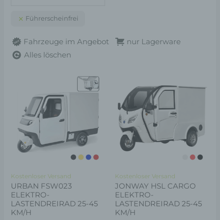
Führerscheinfrei
Fahrzeuge im Angebot
nur Lagerware
Alles löschen
Dieses
Di
Produkt
Pr
weist
wei
mehrere
me
Varianten
Va
auf.
auf
Die
Di
Optionen
Op
Kostenloser Versand
Kostenloser Versand
können
kö
URBAN FSW023
JONWAY HSL CARGO
ELEKTRO-
ELEKTRO-
auf
au
LASTENDREIRAD 25-45
LASTENDREIRAD 25-45
der
de
KM/H
KM/H