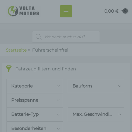
Zum
MAIN
0,00
€
Inhalt
MENU
springen
Products
search
Startseite
Führerscheinfrei
Fahrzeug filtern und finden
Kategorie
Bauform
Preisspanne
Batterie-Typ
Max. Geschwindigkeit
Besonderheiten