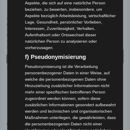
Di
Aspekte, die sich auf eine natürliche Person
beziehen, zu bewerten, insbesondere, um
Op
Kostenloser Versand
Kostenloser Versand
Aspekte bezüglich Arbeitsleistung, wirtschaftlicher
kö
VOLTA VM4 NEO
VOLTA APM2 ELEKTRO-
Lage, Gesundheit, persönlicher Vorlieben,
ELEKTRO-
SENIORENMOBIL 25
au
Interessen, Zuverlässigkeit, Verhalten,
SENIORENMOBIL 25
KM/H
de
KM/H
Aufenthaltsort oder Ortswechsel dieser
Pr
natürlichen Person zu analysieren oder
Bewertet
ab
1.251,00
€
*
mit
Bewertet
1.590,00
€
1.431,00
€
vorherzusagen.
*
ge
0
mit
von
AUSFÜHRUNG
0
5
f) Pseudonymisierung
we
von
IN DEN WARENKORB
WÄHLEN
5
Pseudonymisierung ist die Verarbeitung
Elektro-Fahrzeuge
Elektro-Fahrzeuge
personenbezogener Daten in einer Weise, auf
welche die personenbezogenen Daten ohne
Ursprünglicher
Aktueller
Ursprünglicher
Aktueller
Hinzuziehung zusätzlicher Informationen nicht
Dieses
Preis
Preis
Preis
Preis
Angebot!
Angebot!
mehr einer spezifischen betroffenen Person
Produkt
war:
ist:
war:
ist:
zugeordnet werden können, sofern diese
1.490,00 €
1.341,00 €.
1.190,00 €
1.071,00 €.
weist
zusätzlichen Informationen gesondert aufbewahrt
mehrere
werden und technischen und organisatorischen
Varianten
Maßnahmen unterliegen, die gewährleisten, dass
die personenbezogenen Daten nicht einer
auf.