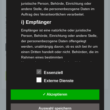
juristische Person, Behörde, Einrichtung oder
andere Stelle, die personenbezogene Daten im
Kostenloser Versand
Kostenloser Versand
Auftrag des Verantwortlichen verarbeitet.
VOLTA VB4 NEO
VOLTA VSM ELEKTRO-
i) Empfänger
ELEKTRO-FAHRRAD
ROLLER 25 KM/H
27.5″
Empfänger ist eine natürliche oder juristische
Bewertet
799,00
€
719,00
€
*
Person, Behörde, Einrichtung oder andere Stelle,
mit
Bewertet
999,00
€
949,00
€
*
0
mit
der personenbezogene Daten offengelegt
von
IN DEN WARENKORB
0
5
von
werden, unabhängig davon, ob es sich bei ihr um
IN DEN WARENKORB
5
Elektro-Fahrzeuge
einen Dritten handelt oder nicht. Behörden, die im
Elektro-Fahrzeuge
Rahmen eines bestimmten
Untersuchungsauftrags nach dem Unionsrecht
oder dem Recht der Mitgliedstaaten
Essenziell
möglicherweise personenbezogene Daten
1
2
→
erhalten, gelten jedoch nicht als Empfänger.
Externe Dienste
j) Dritter
✓ Akzeptieren
Dritter ist eine natürliche oder juristische Person,
Behörde, Einrichtung oder andere Stelle außer
der betroffenen Person, dem Verantwortlichen,
Auswahl speichern