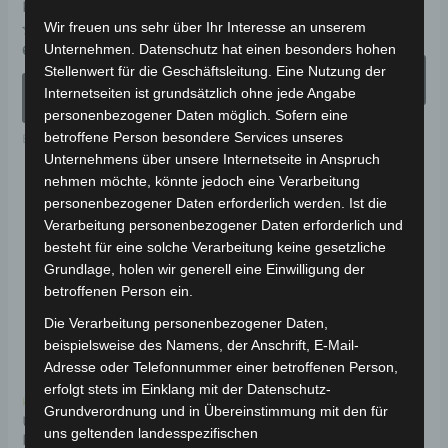
der
de
KM/H
Wir freuen uns sehr über Ihr Interesse an unserem
Produktseite
Pr
Bewertet
5.990,00
€
*
mit
Bewertet
Unternehmen. Datenschutz hat einen besonders hohen
6.290,00
€
*
gewählt
ge
0
mit
von
AUSFÜHRUNG
Stellenwert für die Geschäftsleitung. Eine Nutzung der
0
5
werden
we
von
AUSFÜHRUNG
WÄHLEN
Internetseiten ist grundsätzlich ohne jede Angabe
5
WÄHLEN
personenbezogener Daten möglich. Sofern eine
Elektro-Fahrzeuge
betroffene Person besondere Services unseres
Elektro-Fahrzeuge
Unternehmens über unsere Internetseite in Anspruch
nehmen möchte, könnte jedoch eine Verarbeitung
Ursprünglicher
Aktueller
Dieses
Di
personenbezogener Daten erforderlich werden. Ist die
Preis
Preis
Angebot!
Verarbeitung personenbezogener Daten erforderlich und
Produkt
Pr
war:
ist:
4.990,00 €
4.491,00 €.
besteht für eine solche Verarbeitung keine gesetzliche
weist
wei
Grundlage, holen wir generell eine Einwilligung der
mehrere
me
betroffenen Person ein.
Varianten
Va
Die Verarbeitung personenbezogener Daten,
auf.
auf
beispielsweise des Namens, der Anschrift, E-Mail-
Die
Di
Adresse oder Telefonnummer einer betroffenen Person,
Optionen
Op
erfolgt stets im Einklang mit der Datenschutz-
Kostenloser Versand
Kostenloser Versand
Grundverordnung und in Übereinstimmung mit den für
können
kö
URBAN EV31 ELEKTRO-
SAIGE CARGO VOLT 25
uns geltenden landesspezifischen
KABINENROLLER 25-45
ELEKTRO-
auf
au