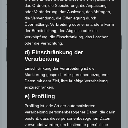
Kostenloser Versand
Kostenloser Versand
können
kö
das Ordnen, die Speicherung, die Anpassung
VOLTA APT4 ELEKTRO-
VOLTA APM5 ELEKTRO-
LASTENDREIRAD 25
SENIORENMOBIL 25
oder Veränderung, das Auslesen, das Abfragen,
auf
au
KM/H
KM/H
die Verwendung, die Offenlegung durch
der
de
Übermittlung, Verbreitung oder eine andere Form
Produktseite
Pr
Bewertet
Bewertet
1.690,00
€
1.521,00
€
Ungeprüfte
*
der Bereitstellung, den Abgleich oder die
mit
mit
gewählt
ge
5.00
0
Gesamtbewertungen
Verknüpfung, die Einschränkung, das Löschen
von 5
von
AUSFÜHRUNG
1.990,00
€
1.690,00
€
*
5
werden
we
oder die Vernichtung.
WÄHLEN
AUSFÜHRUNG
d) Einschränkung der
Elektro-Fahrzeuge
WÄHLEN
Verarbeitung
Elektro-Fahrzeuge
Einschränkung der Verarbeitung ist die
Markierung gespeicherter personenbezogener
Daten mit dem Ziel, ihre künftige Verarbeitung
Ursprünglicher
Aktueller
Di
Preis
Preis
einzuschränken.
Angebot!
Angebot!
Pr
war:
ist:
e) Profiling
1.590,00 €
1.431,00 €.
wei
Profiling ist jede Art der automatisierten
me
Verarbeitung personenbezogener Daten, die darin
Va
besteht, dass diese personenbezogenen Daten
auf
verwendet werden, um bestimmte persönliche