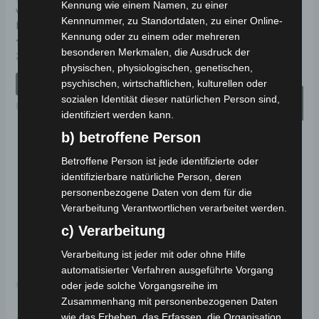
Kennung wie einem Namen, zu einer
kö
VOLTA VB7 ELEKTRO-
VOLTA VM2 Elektro-
Kennnummer, zu Standortdaten, zu einer Online-
FAHRRAD 26″ 25 KM/H
Kabinenroller 25 km/h
au
Kennung oder zu einem oder mehreren
mit LFP-Batterie
de
besonderen Merkmalen, die Ausdruck der
Bewertet
2.299,00
€
2.069,00
€
*
mit
Pr
physischen, physiologischen, genetischen,
Bewertet
1.890,00
€
*
0
mit
von
IN DEN WARENKORB
psychischen, wirtschaftlichen, kulturellen oder
ge
0
5
von
AUSFÜHRUNG
sozialen Identität dieser natürlichen Person sind,
5
we
Elektro-Fahrzeuge
WÄHLEN
identifiziert werden kann.
Elektro-Fahrzeuge
b) betroffene Person
Betroffene Person ist jede identifizierte oder
Ursprünglicher
Aktueller
Ursprünglicher
Aktueller
Dieses
Di
identifizierbare natürliche Person, deren
Preis
Preis
Preis
Preis
Angebot!
Angebot!
personenbezogene Daten von dem für die
Produkt
Pr
war:
ist:
war:
ist:
Verarbeitung Verantwortlichen verarbeitet werden.
1.990,00 €
1.690,00 €.
1.690,00 €
1.521,00 €.
weist
wei
c) Verarbeitung
mehrere
me
Varianten
Va
Verarbeitung ist jeder mit oder ohne Hilfe
automatisierter Verfahren ausgeführte Vorgang
auf.
auf
oder jede solche Vorgangsreihe im
Die
Di
Zusammenhang mit personenbezogenen Daten
Optionen
Op
wie das Erheben, das Erfassen, die Organisation,