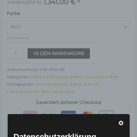
1.490,00
€
1.341,00
€
*
Farbe
Zurücksetzen
IN DEN WARENKORB
Artikelnummer:
VTA-VM4-RE
Kategorien:
Elektro-Fahrzeuge
,
Elektro-Seniorenmobile
Schlagwörter:
Seniorenmobile
,
3-Rad
,
25 km/h
,
Führerscheinfrei
,
Blei-Gel-Batterie
Garantiert sicherer Checkout
Datenschutzerklärung