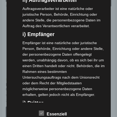
h) Auftragsverarbeiter
we
WÄHLEN
Elektro-Fahrzeuge
Auftragsverarbeiter ist eine natürliche oder
Elektro-Fahrzeuge
juristische Person, Behörde, Einrichtung oder
andere Stelle, die personenbezogene Daten im
Ursprünglicher
Aktueller
Auftrag des Verantwortlichen verarbeitet.
Dieses
Preis
Preis
Angebot!
Angebot!
i) Empfänger
Produkt
war:
ist:
2.490,00 €
2.241,00 €.
weist
Empfänger ist eine natürliche oder juristische
mehrere
Person, Behörde, Einrichtung oder andere Stelle,
der personenbezogene Daten offengelegt
Varianten
werden, unabhängig davon, ob es sich bei ihr um
auf.
einen Dritten handelt oder nicht. Behörden, die im
Die
Rahmen eines bestimmten
Optionen
Untersuchungsauftrags nach dem Unionsrecht
Kostenloser Versand
können
oder dem Recht der Mitgliedstaaten
LUQI LH-9 ELEKTRO-
möglicherweise personenbezogene Daten
CHOPPER 25-45 KM/H
auf
erhalten, gelten jedoch nicht als Empfänger.
der
Bewertet
2.490,00
€
2.241,00
€
*
j) Dritter
mit
Produktseite
0
von
AUSFÜHRUNG
gewählt
Dritter ist eine natürliche oder juristische Person,
5
Essenziell
WÄHLEN