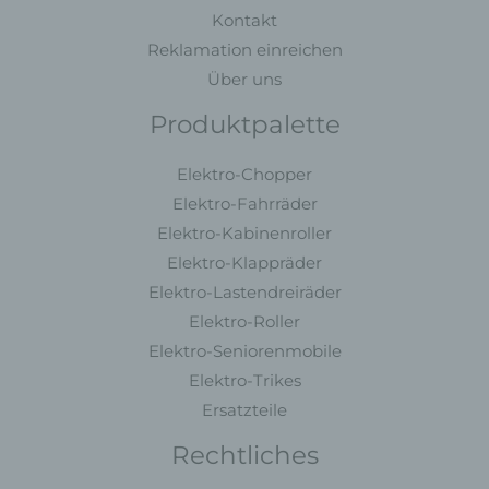
Verarbeitung Verantwortlichen
Kontakt
Reklamation einreichen
Verantwortlicher im Sinne der Datenschutz-
Grundverordnung, sonstiger in den Mitgliedstaaten der
Über uns
Europäischen Union geltenden Datenschutzgesetze und
Produktpalette
anderer Bestimmungen mit datenschutzrechtlichem
Charakter ist:
Elektro-Chopper
MC Fahrzeugteile
Elektro-Fahrräder
Muhammet Calik
Elektro-Kabinenroller
Maulbeerweg 30
Elektro-Klappräder
63477 Maintal - Deutschland
Elektro-Lastendreiräder
Telefon: +49 6181 3698350
Elektro-Roller
Elektro-Seniorenmobile
E-Mail:
Elektro-Trikes
Cookies
Ersatzteile
Die Internetseiten verwenden Cookies. Cookies sind
Rechtliches
Textdateien, welche über einen Internetbrowser auf