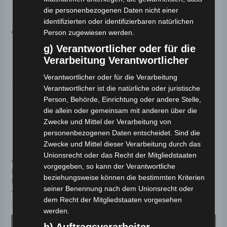
die personenbezogenen Daten nicht einer
identifizierten oder identifizierbaren natürlichen
Ähnliche Produkte
Person zugewiesen werden.
g) Verantwortlicher oder für die
Ursprünglicher
Aktueller
Di
Preis
Preis
Verarbeitung Verantwortlicher
Angebot!
Angebot!
Angebot!
Angebot!
Pr
war:
ist:
3.599,00 €
3.239,00 €.
wei
Verantwortlicher oder für die Verarbeitung
Verantwortlicher ist die natürliche oder juristische
me
Person, Behörde, Einrichtung oder andere Stelle,
Va
die allein oder gemeinsam mit anderen über die
auf
Zwecke und Mittel der Verarbeitung von
Di
personenbezogenen Daten entscheidet. Sind die
Zwecke und Mittel dieser Verarbeitung durch das
Op
Kostenloser Versand
Kostenloser Versand
Unionsrecht oder das Recht der Mitgliedstaaten
kö
VOLTA VS5-MAX
COCO BIKE CP-1
vorgegeben, so kann der Verantwortliche
ELEKTRO-ROLLER 70
ELEKTRO-CHOPPER 45
au
beziehungsweise können die bestimmten Kriterien
KM/H
KM/H
de
seiner Benennung nach dem Unionsrecht oder
dem Recht der Mitgliedstaaten vorgesehen
Pr
Bewertet
Bewertet
3.599,00
€
3.239,00
€
ab
899,00
€
*
*
mit
mit
werden.
ge
0
0
von
von
IN DEN WARENKORB
AUSFÜHRUNG
5
5