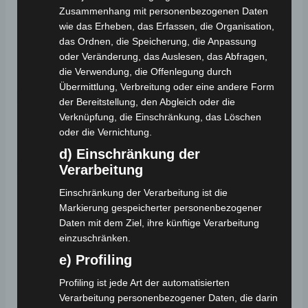
Zusammenhang mit personenbezogenen Daten
Länge: 175 cm
wie das Erheben, das Erfassen, die Organisation,
Breite: 71 cm
das Ordnen, die Speicherung, die Anpassung
oder Veränderung, das Auslesen, das Abfragen,
Höhe: 122 cm
die Verwendung, die Offenlegung durch
Übermittlung, Verbreitung oder eine andere Form
Radgröße:
der Bereitstellung, den Abgleich oder die
Verknüpfung, die Einschränkung, das Löschen
3.00 – 10 Zoll
oder die Vernichtung.
d) Einschränkung der
Lieferumfang:
Verarbeitung
Einschränkung der Verarbeitung ist die
VM4 Seniorenmobil – Straßenzulassung
Markierung gespeicherter personenbezogener
(EEC/COC Papiere im Lieferumfang enthalten)
Daten mit dem Ziel, ihre künftige Verarbeitung
einzuschränken.
Ladegerät
e) Profiling
Bedienungsanleitung
2 Schlüssel
Profiling ist jede Art der automatisierten
Verarbeitung personenbezogener Daten, die darin