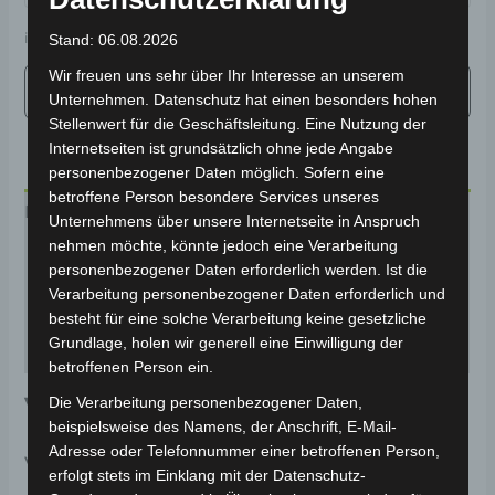
inkl. 19 % MwSt.
Kostenloser Versand
Stand: 06.08.2026
Wir freuen uns sehr über Ihr Interesse an unserem
Unternehmen. Datenschutz hat einen besonders hohen
Stellenwert für die Geschäftsleitung. Eine Nutzung der
Internetseiten ist grundsätzlich ohne jede Angabe
personenbezogener Daten möglich. Sofern eine
betroffene Person besondere Services unseres
Beschreibung
Unternehmens über unsere Internetseite in Anspruch
nehmen möchte, könnte jedoch eine Verarbeitung
Zusätzliche Informationen
personenbezogener Daten erforderlich werden. Ist die
Verarbeitung personenbezogener Daten erforderlich und
Produktsicherheit
besteht für eine solche Verarbeitung keine gesetzliche
Grundlage, holen wir generell eine Einwilligung der
Rezensionen (0)
betroffenen Person ein.
VM4 Seniorenmobil
Die Verarbeitung personenbezogener Daten,
beispielsweise des Namens, der Anschrift, E-Mail-
Adresse oder Telefonnummer einer betroffenen Person,
Volta E-Scooter mit umfassender
erfolgt stets im Einklang mit der Datenschutz-