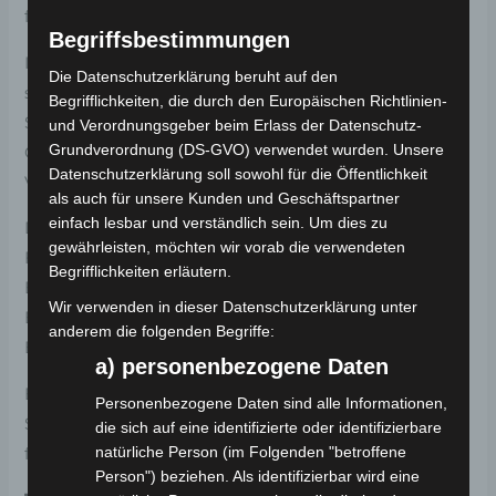
für eine stabile und sichere Fahrt.
Begriffsbestimmungen
Im Lieferumfang enthalten sind das Seniorenmobil
Die Datenschutzerklärung beruht auf den
selbst, ein Ladegerät, eine Bedienungsanleitung, 2
Begrifflichkeiten, die durch den Europäischen Richtlinien-
Schlüssel und das CoC Dokument (Certificate of
und Verordnungsgeber beim Erlass der Datenschutz-
Grundverordnung (DS-GVO) verwendet wurden. Unsere
Conformity). Du kannst sofort losfahren und die
Datenschutzerklärung soll sowohl für die Öffentlichkeit
Vorteile des VM4 Seniorenmobils genießen.
als auch für unsere Kunden und Geschäftspartner
einfach lesbar und verständlich sein. Um dies zu
Das VM4 Seniorenmobil von Volta erfüllt die
gewährleisten, möchten wir vorab die verwendeten
Führerschein- und Versicherungspflicht und ist mit
Begrifflichkeiten erläutern.
Euro 5 zertifiziert. Bitte beachte die Hinweise zur
Wir verwenden in dieser Datenschutzerklärung unter
Batterieentsorgung für eine umweltfreundliche
anderem die folgenden Begriffe:
Entsorgung der Batterie.
a) personenbezogene Daten
Erlebe Komfort, Stil und Freiheit mit dem VM4
Personenbezogene Daten sind alle Informationen,
Seniorenmobil von Volta – dein zuverlässiger Partner
die sich auf eine identifizierte oder identifizierbare
natürliche Person (im Folgenden "betroffene
für die tägliche Mobilität im besten Alter!
Person") beziehen. Als identifizierbar wird eine