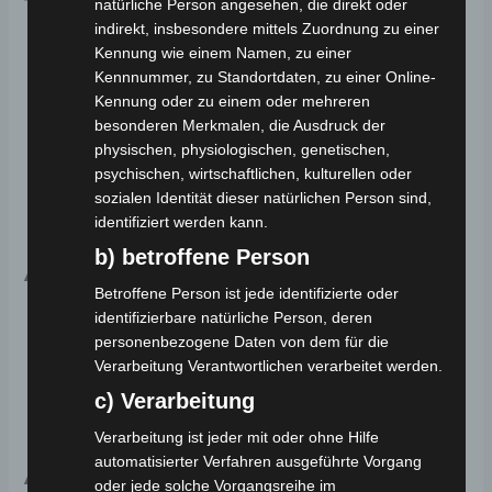
Technische Daten:
natürliche Person angesehen, die direkt oder
indirekt, insbesondere mittels Zuordnung zu einer
Kennung wie einem Namen, zu einer
Max. Leistung des Elektromotors: 1000W
Kennnummer, zu Standortdaten, zu einer Online-
Batteriekapazität: 60V 22Ah
Kennung oder zu einem oder mehreren
Batterietyp: VRLA-Gel
besonderen Merkmalen, die Ausdruck der
physischen, physiologischen, genetischen,
Ladekapazität: 60-74.4V 2,6A ± 0,2A Stunden
psychischen, wirtschaftlichen, kulturellen oder
Energieverbrauch: 31 Wh/km
sozialen Identität dieser natürlichen Person sind,
Euronorm: Euro 5
identifiziert werden kann.
b) betroffene Person
Ausstattung:
Betroffene Person ist jede identifizierte oder
identifizierbare natürliche Person, deren
Bewegliche Armlehne für zusätzlichen Komfort
personenbezogene Daten von dem für die
Geräumiger Korb für praktischen Stauraum
Verarbeitung Verantwortlichen verarbeitet werden.
LCD-Display für eine einfache und
c) Verarbeitung
übersichtliche Anzeige
Verarbeitung ist jeder mit oder ohne Hilfe
automatisierter Verfahren ausgeführte Vorgang
Abmessungen:
oder jede solche Vorgangsreihe im