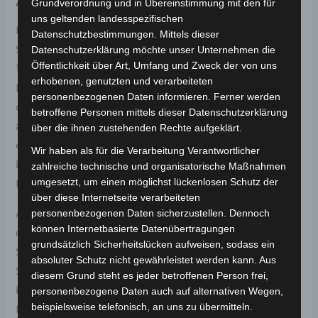
Ausstattung und solider Leistung
Grundverordnung und in Übereinstimmung mit den für
uns geltenden landesspezifischen
Erlebe die Freiheit der Mobilität mit dem VM4
Datenschutzbestimmungen. Mittels dieser
Seniorenmobil von Volta. Mit seinem leistungsstarken
Datenschutzerklärung möchte unser Unternehmen die
Öffentlichkeit über Art, Umfang und Zweck der von uns
1000W Elektromotor und einer
erhobenen, genutzten und verarbeiteten
Höchstgeschwindigkeit von 25 km/h bringt dich
personenbezogenen Daten informieren. Ferner werden
dieses dreirädrige Seniorenmobil bequem und sicher
betroffene Personen mittels dieser Datenschutzerklärung
an dein Ziel. Die 60V 22Ah VRLA-Gel-Batterie
über die ihnen zustehenden Rechte aufgeklärt.
ermöglicht eine beeindruckende Reichweite von 50
Wir haben als für die Verarbeitung Verantwortlicher
km pro Ladung. Das VM4 ist ein zuverlässiger
zahlreiche technische und organisatorische Maßnahmen
umgesetzt, um einen möglichst lückenlosen Schutz der
Begleiter für deine täglichen Fahrten.
über diese Internetseite verarbeiteten
Ausgestattet mit einer beweglichen Armlehne und
personenbezogenen Daten sicherzustellen. Dennoch
können Internetbasierte Datenübertragungen
einem geräumigen Korb bietet das VM4
grundsätzlich Sicherheitslücken aufweisen, sodass ein
Seniorenmobil hohen Komfort und praktischen
absoluter Schutz nicht gewährleistet werden kann. Aus
Stauraum. Mit den Abmessungen von 175x71x122CM
diesem Grund steht es jeder betroffenen Person frei,
bietet es ausreichend Platz für eine angenehme
personenbezogene Daten auch auf alternativen Wegen,
beispielsweise telefonisch, an uns zu übermitteln.
Fahrt. Die robusten 3.00 – 10 Zoll Radgrößen sorgen