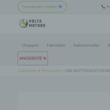
Zum
Gemeinsam helfen
+4
Inhalt
springen
Chopper
Fahrräder
Kabinenroller
K
ANGEBOTE %
Startseite
Produkte
VB2 BATTERIESCHIEN