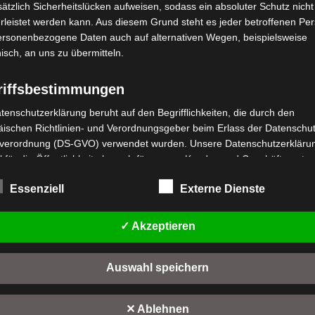
ätzlich Sicherheitslücken aufweisen, sodass ein absoluter Schutz nicht
leistet werden kann. Aus diesem Grund steht es jeder betroffenen Pe
personenbezogene Daten auch auf alternativen Wegen, beispielsweise
nisch, an uns zu übermitteln.
riffsbestimmungen
stenloser Versand
Kostenloser Versand
tenschutzerklärung beruht auf den Begrifflichkeiten, die durch den
B2 VORDERER
ischen Richtlinien- und Verordnungsgeber beim Erlass der Datenschut
VB2 KURBELARMSET
REMSHEBEL
verordnung (DS-GVO) verwendet wurden. Unsere Datenschutzerklärun
 für die Öffentlichkeit als auch für unsere Kunden und Geschäftspartne
Bewertet
49,00
€
*
mit
wertet
,00
€
h lesbar und verständlich sein. Um dies zu gewährleisten, möchten wir
*
0
t
Essenziell
Externe Dienste
rwendeten Begrifflichkeiten erläutern.
von
IN DEN WARENKORB
5
n
IN DEN WARENKORB
rwenden in dieser Datenschutzerklärung unter anderem die folgenden
VB2
✓ Akzeptieren
fe:
B2
a) personenbezogene Daten
Auswahl speichern
Personenbezogene Daten sind alle Informationen, die sich auf eine
identifizierte oder identifizierbare natürliche Person (im Folgenden
"betroffene Person") beziehen. Als identifizierbar wird eine natürliche 
✕ Ablehnen