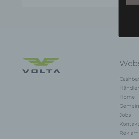
Webs
Cashba
Händle
Home
Gemein
Jobs
Kontak
Reklama