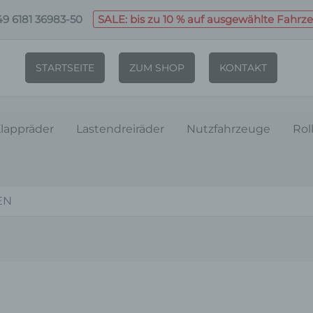
9 6181 36983-50
SALE: bis zu 10 % auf ausgewählte Fahrz
STARTSEITE
ZUM SHOP
KONTAKT
lappräder
Lastendreiräder
Nutzfahrzeuge
Rol
EN