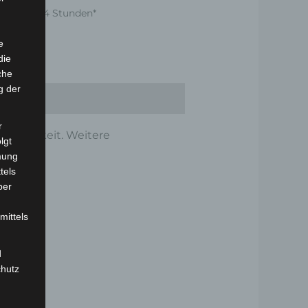
nnerhalb 24 Stunden*
e
die
che
g der
r
 Haltbarkeit. Weitere
lgt
mung
tels
ber
mittels
d
chutz