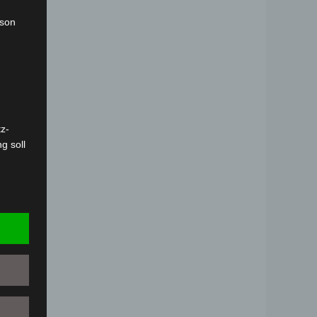
rson
z-
g soll
r
 vorab
Person