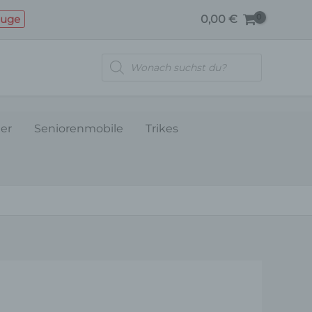
Menge
euge
0,00
€
Products
search
ler
Seniorenmobile
Trikes