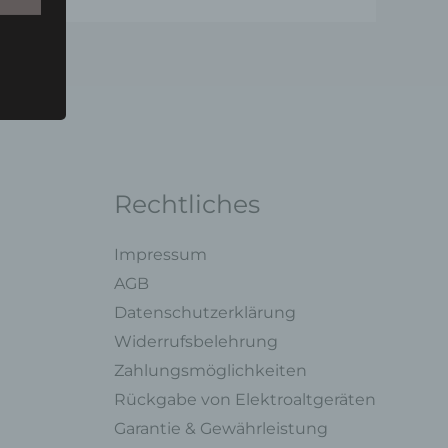
u einer
 zu
n,
Rechtliches
Impressum
AGB
Datenschutzerklärung
ng mit
Widerrufsbelehrung
Zahlungsmöglichkeiten
legung
Rückgabe von Elektroaltgeräten
ung,
oder
Garantie & Gewährleistung