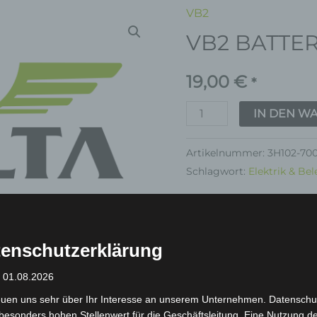
VB2
VB2
VB2 BATTE
BATTERIESCHIENEN
Menge
19,00
€
*
IN DEN W
Artikelnummer:
3H102-70
Schlagwort:
Elektrik & Be
Garantie
enschutzerklärung
: 01.08.2026
euen uns sehr über Ihr Interesse an unserem Unternehmen. Datenschu
inkl. 19 % MwSt.
Kostenlos
besonders hohen Stellenwert für die Geschäftsleitung. Eine Nutzung d