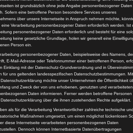
Lieferzeit:
Versandfertig i
etseiten ist grundsätzlich ohne jede Angabe personenbezogener Daten
h. Sofern eine betroffene Person besondere Services unseres
nehmens über unsere Internetseite in Anspruch nehmen möchte, könnt
 eine Verarbeitung personenbezogener Daten erforderlich werden. Ist 
eitung personenbezogener Daten erforderlich und besteht für eine sol
eitung keine gesetzliche Grundlage, holen wir generell eine Einwilligun
it
Rezensionen (0)
fenen Person ein.
rarbeitung personenbezogener Daten, beispielsweise des Namens, de
ec VB2. Batterieschienen für optimale Funktionalität und
ift, E-Mail-Adresse oder Telefonnummer einer betroffenen Person, erfo
est du hier:
Volta Motor Pedelec VB2
.
im Einklang mit der Datenschutz-Grundverordnung und in Übereinstim
n für uns geltenden landesspezifischen Datenschutzbestimmungen. Mit
 Datenschutzerklärung möchte unser Unternehmen die Öffentlichkeit ü
mfang und Zweck der von uns erhobenen, genutzten und verarbeiteten
enbezogenen Daten informieren. Ferner werden betroffene Personen 
 Datenschutzerklärung über die ihnen zustehenden Rechte aufgeklärt.
ben als für die Verarbeitung Verantwortlicher zahlreiche technische un
isatorische Maßnahmen umgesetzt, um einen möglichst lückenlosen S
er diese Internetseite verarbeiteten personenbezogenen Daten
zustellen. Dennoch können Internetbasierte Datenübertragungen