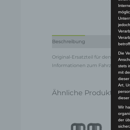
Intern
möglic
Unter
jedoch
Verarb
Verarb
Beschreibung
Produktsicherhe
betrof
Die Ve
Original-Ersatzteil für den Pedel
Anschr
Informationen zum Fahrzeug find
stets 
mit de
dieser
Art, U
Ähnliche Produkte
person
dieser
Wir ha
organ
der üb
sicher