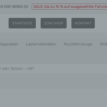
9 6181 36983-50
SALE: bis zu 10 % auf ausgewählte Fahrz
STARTSEITE
ZUM SHOP
KONTAKT
lappräder
Lastendreiräder
Nutzfahrzeuge
Rol
 48V 18.5AH – VB7