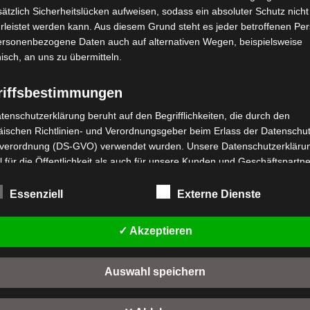
ätzlich Sicherheitslücken aufweisen, sodass ein absoluter Schutz nicht
leistet werden kann. Aus diesem Grund steht es jeder betroffenen Pe
personenbezogene Daten auch auf alternativen Wegen, beispielsweise
nisch, an uns zu übermitteln.
riffsbestimmungen
tenschutzerklärung beruht auf den Begrifflichkeiten, die durch den
stenloser Versand
Kostenloser Versand
ischen Richtlinien- und Verordnungsgeber beim Erlass der Datenschut
VB7 VORDERES
B7 LENKERSCHAFT
verordnung (DS-GVO) verwendet wurden. Unsere Datenschutzerklärun
BREMSKABEL
 für die Öffentlichkeit als auch für unsere Kunden und Geschäftspartne
wertet
,00
€
*
h lesbar und verständlich sein. Um dies zu gewährleisten, möchten wir
t
Bewertet
19,00
€
*
rwendeten Begrifflichkeiten erläutern.
mit
Essenziell
Externe Dienste
n
0
IN DEN WARENKORB
von
rwenden in dieser Datenschutzerklärung unter anderem die folgenden
IN DEN WARENKORB
5
fe:
B7
✓ Akzeptieren
VB7
a) personenbezogene Daten
Auswahl speichern
Personenbezogene Daten sind alle Informationen, die sich auf eine
identifizierte oder identifizierbare natürliche Person (im Folgenden
"betroffene Person") beziehen. Als identifizierbar wird eine natürliche 