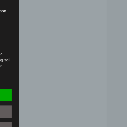
rson
z-
g soll
r
 vorab
Person