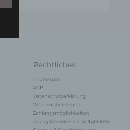
u einer
 zu
n,
Rechtliches
Impressum
AGB
ng mit
Datenschutzerklärung
Widerrufsbelehrung
legung
Zahlungsmöglichkeiten
ung,
Rückgabe von Elektroaltgeräten
oder
Garantie & Gewährleistung