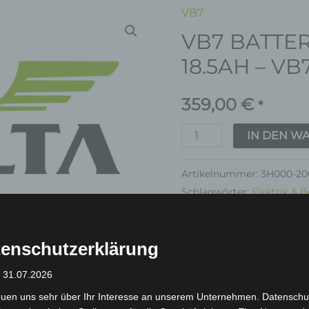
VB7
VB7
VB7 BATTER
BATTERIE
LITHIUM
18.5AH – VB
48V
18.5AH
359,00
€
*
-
IN DEN W
VB7
Menge
Artikelnummer:
3H000-20
Schlagwörter:
Elektrik & 
Garantie
enschutzerklärung
: 31.07.2026
euen uns sehr über Ihr Interesse an unserem Unternehmen. Datenschu