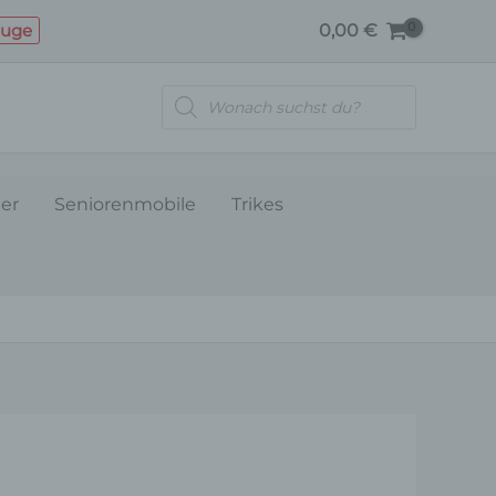
LITHIUM
euge
0,00
€
48V
18.5AH
Products
-
search
VB7
Menge
ler
Seniorenmobile
Trikes