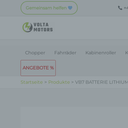
Zum
Gemeinsam helfen
+4
Inhalt
springen
Chopper
Fahrräder
Kabinenroller
K
ANGEBOTE %
Startseite
Produkte
VB7 BATTERIE LITHIUM