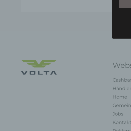
Webs
Cashba
Händle
Home
Gemein
Jobs
Kontak
Reklama