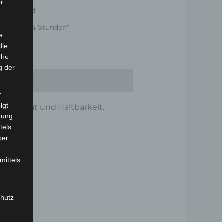
er
er Versand
nnerhalb 24 Stunden*
e
die
che
g der
r
lgt
tionalität und Haltbarkeit.
mung
tels
ber
mittels
d
chutz