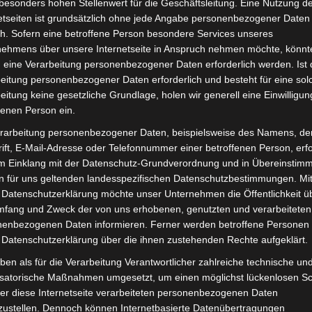
besonders hohen Stellenwert für die Geschäftsleitung. Eine Nutzung d
inkl. 19 % MwSt.
Kostenlos
etseiten ist grundsätzlich ohne jede Angabe personenbezogener Daten
h. Sofern eine betroffene Person besondere Services unseres
Lieferzeit:
Versandfertig i
nehmens über unsere Internetseite in Anspruch nehmen möchte, könnt
 eine Verarbeitung personenbezogener Daten erforderlich werden. Ist 
eitung personenbezogener Daten erforderlich und besteht für eine sol
eitung keine gesetzliche Grundlage, holen wir generell eine Einwilligun
fenen Person ein.
it
Rezensionen (0)
rarbeitung personenbezogener Daten, beispielsweise des Namens, de
ift, E-Mail-Adresse oder Telefonnummer einer betroffenen Person, erfo
c VB7. Batterie lithium 48v 18.5ah – vb7 für optimale Funk
im Einklang mit der Datenschutz-Grundverordnung und in Übereinstim
eug findest du hier:
Volta Motor Pedelec VB7
.
n für uns geltenden landesspezifischen Datenschutzbestimmungen. Mit
 Datenschutzerklärung möchte unser Unternehmen die Öffentlichkeit ü
mfang und Zweck der von uns erhobenen, genutzten und verarbeiteten
enbezogenen Daten informieren. Ferner werden betroffene Personen 
 Datenschutzerklärung über die ihnen zustehenden Rechte aufgeklärt.
ben als für die Verarbeitung Verantwortlicher zahlreiche technische un
isatorische Maßnahmen umgesetzt, um einen möglichst lückenlosen S
er diese Internetseite verarbeiteten personenbezogenen Daten
zustellen. Dennoch können Internetbasierte Datenübertragungen