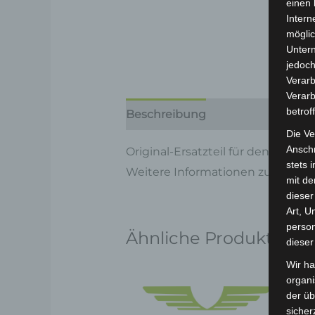
einen 
Intern
möglic
Unter
jedoch
Verarb
Verarb
betrof
Beschreibung
Produktsicherhe
Die Ve
Anschr
Original-Ersatzteil für den Pedele
stets 
Weitere Informationen zum Fahrz
mit de
dieser
Art, U
person
Ähnliche Produkte
dieser
Wir ha
organ
der üb
sicher