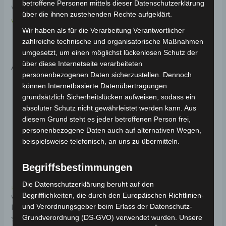
betroffene Personen mittels dieser Datenschutzerklärung
Weitere Informationen zum Fahrzeug findest du hier:
über die ihnen zustehenden Rechte aufgeklärt.
Volta Motor Pedelec VB7
.
Wir haben als für die Verarbeitung Verantwortlicher
zahlreiche technische und organisatorische Maßnahmen
umgesetzt, um einen möglichst lückenlosen Schutz der
Ähnliche Produkte
über diese Internetseite verarbeiteten
personenbezogenen Daten sicherzustellen. Dennoch
können Internetbasierte Datenübertragungen
grundsätzlich Sicherheitslücken aufweisen, sodass ein
absoluter Schutz nicht gewährleistet werden kann. Aus
diesem Grund steht es jeder betroffenen Person frei,
personenbezogene Daten auch auf alternativen Wegen,
beispielsweise telefonisch, an uns zu übermitteln.
Begriffsbestimmungen
Die Datenschutzerklärung beruht auf den
Kostenloser Versand
Kostenloser Versand
Begrifflichkeiten, die durch den Europäischen Richtlinien-
VB7 HINTERER
VB7 SATTELROHR
und Verordnungsgeber beim Erlass der Datenschutz-
KOTFLÜGELBÜGEL
Grundverordnung (DS-GVO) verwendet wurden. Unsere
Bewertet
49,00
€
*