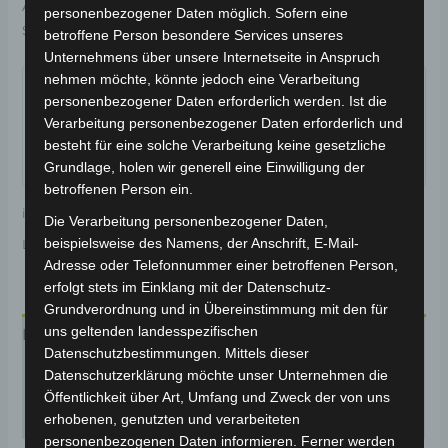
Artikelnummer:
3H104-0013A-00
Kategorie:
VB7
personenbezogener Daten möglich. Sofern eine
Schlagwort:
Karosserie & Verkleidung
betroffene Person besondere Services unseres
Unternehmens über unsere Internetseite in Anspruch
Garantiert sicherer Checkout
nehmen möchte, könnte jedoch eine Verarbeitung
personenbezogener Daten erforderlich werden. Ist die
Verarbeitung personenbezogener Daten erforderlich und
besteht für eine solche Verarbeitung keine gesetzliche
Grundlage, holen wir generell eine Einwilligung der
betroffenen Person ein.
inkl. 19 % MwSt.
Kostenloser Versand
Die Verarbeitung personenbezogener Daten,
beispielsweise des Namens, der Anschrift, E-Mail-
Lieferzeit:
Versandfertig innerhalb 24 Stunden*
Adresse oder Telefonnummer einer betroffenen Person,
erfolgt stets im Einklang mit der Datenschutz-
Grundverordnung und in Übereinstimmung mit den für
uns geltenden landesspezifischen
Beschreibung
Datenschutzbestimmungen. Mittels dieser
Datenschutzerklärung möchte unser Unternehmen die
Produktsicherheit
Öffentlichkeit über Art, Umfang und Zweck der von uns
Rezensionen (0)
erhobenen, genutzten und verarbeiteten
personenbezogenen Daten informieren. Ferner werden