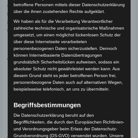
betroffene Personen mittels dieser Datenschutzerklärung
Original-Ersatzteil für den Pedelec VB7. Schutz für
über die ihnen zustehenden Rechte aufgeklärt.
hinteres schaltwerk für optimale Funktionalität und
Wir haben als für die Verarbeitung Verantwortlicher
Haltbarkeit. Weitere Informationen zum Fahrzeug
zahlreiche technische und organisatorische Maßnahmen
findest du hier:
Volta Motor Pedelec VB7
.
umgesetzt, um einen möglichst lückenlosen Schutz der
über diese Internetseite verarbeiteten
personenbezogenen Daten sicherzustellen. Dennoch
können Internetbasierte Datenübertragungen
Ähnliche Produkte
grundsätzlich Sicherheitslücken aufweisen, sodass ein
absoluter Schutz nicht gewährleistet werden kann. Aus
diesem Grund steht es jeder betroffenen Person frei,
personenbezogene Daten auch auf alternativen Wegen,
beispielsweise telefonisch, an uns zu übermitteln.
Begriffsbestimmungen
Die Datenschutzerklärung beruht auf den
Begrifflichkeiten, die durch den Europäischen Richtlinien-
und Verordnungsgeber beim Erlass der Datenschutz-
Kostenloser Versand
Kostenloser Versand
Grundverordnung (DS-GVO) verwendet wurden. Unsere