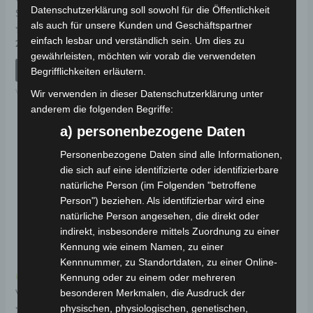
VB7 HINTERES
VB7 CONTROLLER-
Datenschutzerklärung soll sowohl für die Öffentlichkeit
SCHEIBENBREMSSYSTEM
GEHÄUSE
als auch für unsere Kunden und Geschäftspartner
einfach lesbar und verständlich sein. Um dies zu
Bewertet
Bewertet
279,00
€
19,00
€
*
*
mit
mit
gewährleisten, möchten wir vorab die verwendeten
0
0
von
von
IN DEN WARENKORB
IN DEN WARENKORB
Begrifflichkeiten erläutern.
5
5
VB7
VB7
Wir verwenden in dieser Datenschutzerklärung unter
anderem die folgenden Begriffe:
a) personenbezogene Daten
Personenbezogene Daten sind alle Informationen,
die sich auf eine identifizierte oder identifizierbare
natürliche Person (im Folgenden "betroffene
Person") beziehen. Als identifizierbar wird eine
natürliche Person angesehen, die direkt oder
indirekt, insbesondere mittels Zuordnung zu einer
Kennung wie einem Namen, zu einer
Kennnummer, zu Standortdaten, zu einer Online-
Kennung oder zu einem oder mehreren
Kostenloser Versand
besonderen Merkmalen, die Ausdruck der
VB7 SITZBOLZEN
physischen, physiologischen, genetischen,