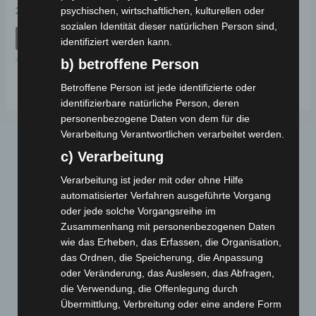
Bewertet
psychischen, wirtschaftlichen, kulturellen oder
29,00
€
*
mit
sozialen Identität dieser natürlichen Person sind,
0
von
IN DEN WARENKORB
identifiziert werden kann.
5
VB7
b) betroffene Person
Betroffene Person ist jede identifizierte oder
identifizierbare natürliche Person, deren
personenbezogene Daten von dem für die
Verarbeitung Verantwortlichen verarbeitet werden.
c) Verarbeitung
Verarbeitung ist jeder mit oder ohne Hilfe
automatisierter Verfahren ausgeführte Vorgang
oder jede solche Vorgangsreihe im
Zusammenhang mit personenbezogenen Daten
Webseite
wie das Erheben, das Erfassen, die Organisation,
das Ordnen, die Speicherung, die Anpassung
oder Veränderung, das Auslesen, das Abfragen,
Cashback-Aktion
die Verwendung, die Offenlegung durch
Händler werden
Übermittlung, Verbreitung oder eine andere Form
Home