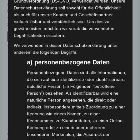
Grundverordnung (DS-GVO) verwendet wurden. Unsere
VERKLEIDUNG
UNTER DEM SITZ
Datenschutzerklärung soll sowohl für die Öffentlichkeit
GEGENSTÜCK
als auch für unsere Kunden und Geschäftspartner
Bewertet
89,00
€
*
einfach lesbar und verständlich sein. Um dies zu
mit
Bewertet
29,00
€
*
0
mit
gewährleisten, möchten wir vorab die verwendeten
von
IN DEN WARENKORB
0
5
von
Begrifflichkeiten erläutern.
IN DEN WARENKORB
5
VISTA
Wir verwenden in dieser Datenschutzerklärung unter
VISTA
anderem die folgenden Begriffe:
a) personenbezogene Daten
Personenbezogene Daten sind alle Informationen,
die sich auf eine identifizierte oder identifizierbare
natürliche Person (im Folgenden "betroffene
Person") beziehen. Als identifizierbar wird eine
natürliche Person angesehen, die direkt oder
indirekt, insbesondere mittels Zuordnung zu einer
Kennung wie einem Namen, zu einer
Kennnummer, zu Standortdaten, zu einer Online-
Kennung oder zu einem oder mehreren
Kostenloser Versand
besonderen Merkmalen, die Ausdruck der
VISTA ABLAGE FÜR