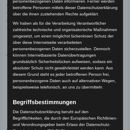
personenbezogenen Daten informieren. Ferner werden
obere Verkleidung schützt und stabilisiert den
betroffene Personen mittels dieser Datenschutzerklärung
vorderen Bereich des Fahrzeugs. Weitere
über die ihnen zustehenden Rechte aufgeklärt.
Informationen zum Fahrzeug findest du hier:
4-Rad
Wir haben als für die Verarbeitung Verantwortlicher
Seniorenmobil ECO 25 km/h
.
zahlreiche technische und organisatorische Maßnahmen
umgesetzt, um einen möglichst lückenlosen Schutz der
über diese Internetseite verarbeiteten
personenbezogenen Daten sicherzustellen. Dennoch
Ähnliche Produkte
können Internetbasierte Datenübertragungen
grundsätzlich Sicherheitslücken aufweisen, sodass ein
absoluter Schutz nicht gewährleistet werden kann. Aus
diesem Grund steht es jeder betroffenen Person frei,
personenbezogene Daten auch auf alternativen Wegen,
beispielsweise telefonisch, an uns zu übermitteln.
Begriffsbestimmungen
Die Datenschutzerklärung beruht auf den
Begrifflichkeiten, die durch den Europäischen Richtlinien-
Kostenloser Versand
Kostenloser Versand
und Verordnungsgeber beim Erlass der Datenschutz-
VISTA VORDERE OBERE
VISTA STAURAUM