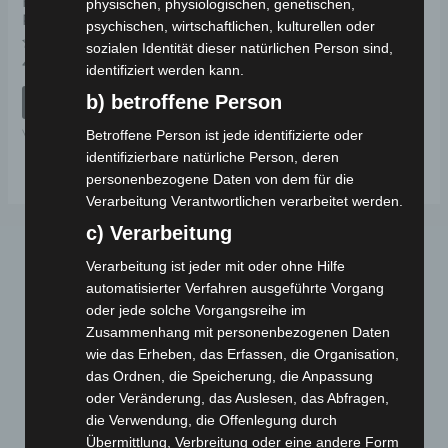
HINTERE ARMLEHNE
physischen, physiologischen, genetischen,
RECHTS
psychischen, wirtschaftlichen, kulturellen oder
sozialen Identität dieser natürlichen Person sind,
Bewertet
49,00
€
*
identifiziert werden kann.
mit
0
von
b) betroffene Person
IN DEN WARENKORB
5
VISTA
Betroffene Person ist jede identifizierte oder
identifizierbare natürliche Person, deren
personenbezogene Daten von dem für die
Verarbeitung Verantwortlichen verarbeitet werden.
c) Verarbeitung
Verarbeitung ist jeder mit oder ohne Hilfe
automatisierter Verfahren ausgeführte Vorgang
oder jede solche Vorgangsreihe im
Zusammenhang mit personenbezogenen Daten
wie das Erheben, das Erfassen, die Organisation,
das Ordnen, die Speicherung, die Anpassung
Webseite
oder Veränderung, das Auslesen, das Abfragen,
die Verwendung, die Offenlegung durch
Cashback-Aktion
Übermittlung, Verbreitung oder eine andere Form