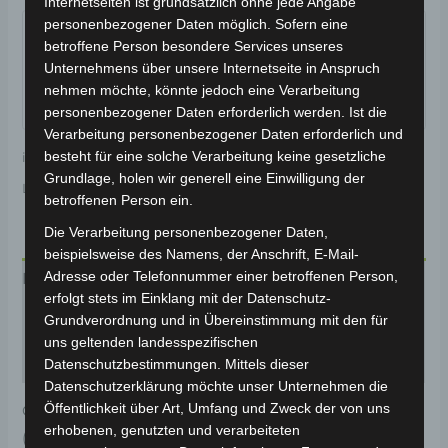
Internetseiten ist grundsätzlich ohne jede Angabe
Garantiert sicherer Checkout
personenbezogener Daten möglich. Sofern eine
betroffene Person besondere Services unseres
Unternehmens über unsere Internetseite in Anspruch
nehmen möchte, könnte jedoch eine Verarbeitung
personenbezogener Daten erforderlich werden. Ist die
Verarbeitung personenbezogener Daten erforderlich und
besteht für eine solche Verarbeitung keine gesetzliche
inkl. 19 % MwSt.
Kostenloser Versand
Grundlage, holen wir generell eine Einwilligung der
Lieferzeit:
Versandfertig innerhalb 24 Stunden*
betroffenen Person ein.
Die Verarbeitung personenbezogener Daten,
beispielsweise des Namens, der Anschrift, E-Mail-
Adresse oder Telefonnummer einer betroffenen Person,
Beschreibung
erfolgt stets im Einklang mit der Datenschutz-
Produktsicherheit
Grundverordnung und in Übereinstimmung mit den für
uns geltenden landesspezifischen
Rezensionen (0)
Datenschutzbestimmungen. Mittels dieser
Datenschutzerklärung möchte unser Unternehmen die
Öffentlichkeit über Art, Umfang und Zweck der von uns
Original-Ersatzteil für das 4-Rad Seniorenmobil ECO
erhobenen, genutzten und verarbeiteten
(Modell: VISTA T408, Hersteller: Vigrous). Die vordere