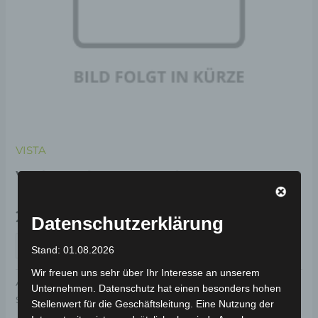
VISTA
VISTA STAHLBOLZEN
29,00
€
*
Datenschutzerklärung
IN DEN WARENKORB
Stand: 01.08.2026
Wir freuen uns sehr über Ihr Interesse an unserem
Artikelnummer:
400008-0000-002
Kategorie:
VISTA
Unternehmen. Datenschutz hat einen besonders hohen
Schlagwort:
Karosserie & Verkleidung
Stellenwert für die Geschäftsleitung. Eine Nutzung der