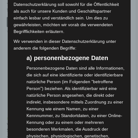
RECHTS
Datenschutzerklärung soll sowohl für die Öffentlichkeit
Bewertet
109,00
€
*
als auch für unsere Kunden und Geschäftspartner
mit
Bewertet
19,00
€
*
0
einfach lesbar und verständlich sein. Um dies zu
mit
von
IN DEN WARENKORB
0
5
gewährleisten, möchten wir vorab die verwendeten
von
IN DEN WARENKORB
5
Begrifflichkeiten erläutern.
VM4 NEO
VM4 NEO
Wir verwenden in dieser Datenschutzerklärung unter
anderem die folgenden Begriffe:
a) personenbezogene Daten
Personenbezogene Daten sind alle Informationen,
die sich auf eine identifizierte oder identifizierbare
natürliche Person (im Folgenden "betroffene
Person") beziehen. Als identifizierbar wird eine
natürliche Person angesehen, die direkt oder
indirekt, insbesondere mittels Zuordnung zu einer
Kennung wie einem Namen, zu einer
Kennnummer, zu Standortdaten, zu einer Online-
Kostenloser Versand
Kennung oder zu einem oder mehreren
VM4 NEO
besonderen Merkmalen, die Ausdruck der
SITZUNTERABDECKUNG
physischen, physiologischen, genetischen,