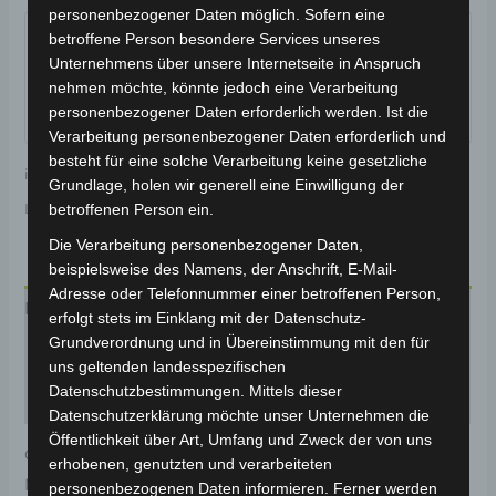
Garantiert sicherer Checkout
personenbezogener Daten möglich. Sofern eine
betroffene Person besondere Services unseres
Unternehmens über unsere Internetseite in Anspruch
nehmen möchte, könnte jedoch eine Verarbeitung
personenbezogener Daten erforderlich werden. Ist die
Verarbeitung personenbezogener Daten erforderlich und
besteht für eine solche Verarbeitung keine gesetzliche
inkl. 19 % MwSt.
Kostenloser Versand
Grundlage, holen wir generell eine Einwilligung der
Lieferzeit:
Versandfertig innerhalb 24 Stunden*
betroffenen Person ein.
Die Verarbeitung personenbezogener Daten,
beispielsweise des Namens, der Anschrift, E-Mail-
Adresse oder Telefonnummer einer betroffenen Person,
Beschreibung
erfolgt stets im Einklang mit der Datenschutz-
Grundverordnung und in Übereinstimmung mit den für
Produktsicherheit
uns geltenden landesspezifischen
Datenschutzbestimmungen. Mittels dieser
Rezensionen (0)
Datenschutzerklärung möchte unser Unternehmen die
Öffentlichkeit über Art, Umfang und Zweck der von uns
Original-Ersatzteil für den 3-Rad Seniorenmobil VM4
erhobenen, genutzten und verarbeiteten
NEO. Gashebelset für optimale Funktionalität und
personenbezogenen Daten informieren. Ferner werden