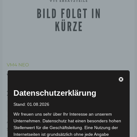
VM4 NEO
VM4 NEO GASHEBELSET
Datenschutzerklärung
29,00
€
*
Stand: 01.08.2026
IN DEN WARENKORB
Wir freuen uns sehr über Ihr Interesse an unserem
Unternehmen. Datenschutz hat einen besonders hohen
Artikelnummer:
3M409-1502A-00
Kategorie:
VM4 NEO
Stellenwert für die Geschäftsleitung. Eine Nutzung der
Schlagwort:
Bedienelemente
Internetseiten ist grundsätzlich ohne jede Angabe