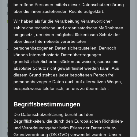
Haltbarkeit. Weitere Informationen zum Fahrzeug
betroffene Personen mittels dieser Datenschutzerklärung
über die ihnen zustehenden Rechte aufgeklärt.
findest du hier:
Volta Motor 3-Rad Seniorenmobil VM4
NEO
.
Wir haben als für die Verarbeitung Verantwortlicher
zahlreiche technische und organisatorische Maßnahmen
umgesetzt, um einen möglichst lückenlosen Schutz der
über diese Internetseite verarbeiteten
Ähnliche Produkte
personenbezogenen Daten sicherzustellen. Dennoch
können Internetbasierte Datenübertragungen
grundsätzlich Sicherheitslücken aufweisen, sodass ein
absoluter Schutz nicht gewährleistet werden kann. Aus
diesem Grund steht es jeder betroffenen Person frei,
personenbezogene Daten auch auf alternativen Wegen,
beispielsweise telefonisch, an uns zu übermitteln.
Begriffsbestimmungen
Die Datenschutzerklärung beruht auf den
Begrifflichkeiten, die durch den Europäischen Richtlinien-
Kostenloser Versand
Kostenloser Versand
VM4 NEO
VM4 NEO
und Verordnungsgeber beim Erlass der Datenschutz-
BLINKERABDECKUNG
ARMLEHNENPOLSTER
Grundverordnung (DS-GVO) verwendet wurden. Unsere