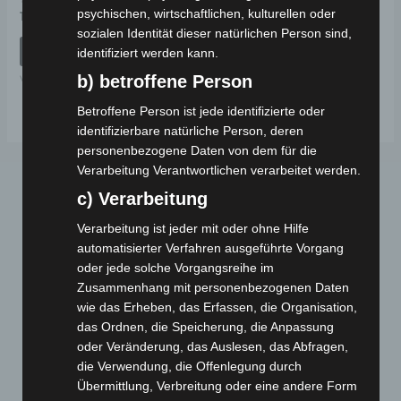
psychischen, wirtschaftlichen, kulturellen oder
Bewertet
199,00
€
*
mit
sozialen Identität dieser natürlichen Person sind,
0
von
IN DEN WARENKORB
identifiziert werden kann.
5
b) betroffene Person
VM4 NEO
Betroffene Person ist jede identifizierte oder
identifizierbare natürliche Person, deren
personenbezogene Daten von dem für die
Verarbeitung Verantwortlichen verarbeitet werden.
c) Verarbeitung
Verarbeitung ist jeder mit oder ohne Hilfe
automatisierter Verfahren ausgeführte Vorgang
oder jede solche Vorgangsreihe im
Zusammenhang mit personenbezogenen Daten
Webseite
wie das Erheben, das Erfassen, die Organisation,
das Ordnen, die Speicherung, die Anpassung
oder Veränderung, das Auslesen, das Abfragen,
Cashback-Aktion
die Verwendung, die Offenlegung durch
Händler werden
Übermittlung, Verbreitung oder eine andere Form