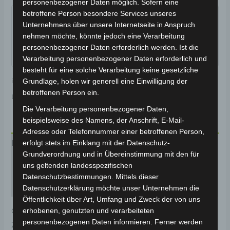
personenbezogener Daten möglich. Sofern eine
Garantiert sicherer Checkout
betroffene Person besondere Services unseres
Unternehmens über unsere Internetseite in Anspruch
nehmen möchte, könnte jedoch eine Verarbeitung
personenbezogener Daten erforderlich werden. Ist die
Verarbeitung personenbezogener Daten erforderlich und
besteht für eine solche Verarbeitung keine gesetzliche
inkl. 19 % MwSt.
Kostenloser Versand
Grundlage, holen wir generell eine Einwilligung der
betroffenen Person ein.
Lieferzeit:
Versandfertig innerhalb 24 Stunden*
Die Verarbeitung personenbezogener Daten,
beispielsweise des Namens, der Anschrift, E-Mail-
Adresse oder Telefonnummer einer betroffenen Person,
erfolgt stets im Einklang mit der Datenschutz-
Beschreibung
Grundverordnung und in Übereinstimmung mit den für
Produktsicherheit
uns geltenden landesspezifischen
Datenschutzbestimmungen. Mittels dieser
Rezensionen (0)
Datenschutzerklärung möchte unser Unternehmen die
Öffentlichkeit über Art, Umfang und Zweck der von uns
erhobenen, genutzten und verarbeiteten
Original-Ersatzteil für den Elektro-Scooter VS1.
personenbezogenen Daten informieren. Ferner werden
Zündschloss-set für optimale Funktionalität und