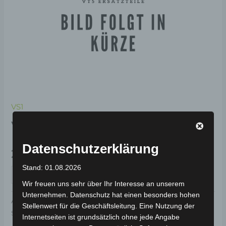
VS1
VS1 ZÜNDSCHLOSS-SET
Datenschutzerklärung
29,00
€
*
Stand: 01.08.2026
IN DEN WARENKORB
Wir freuen uns sehr über Ihr Interesse an unserem
Unternehmen. Datenschutz hat einen besonders hohen
Artikelnummer:
3M309-2003A-00
Kategorie:
VS1
Stellenwert für die Geschäftsleitung. Eine Nutzung der
Schlagwort:
Bedienelemente
Internetseiten ist grundsätzlich ohne jede Angabe