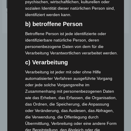
psychischen, wirtschaftlichen, kulturellen oder
von
IN DEN WARENKORB
5
sozialen Identität dieser natürlichen Person sind,
VS1
identifiziert werden kann.
b) betroffene Person
Betroffene Person ist jede identifizierte oder
identifizierbare natürliche Person, deren
personenbezogene Daten von dem für die
Verarbeitung Verantwortlichen verarbeitet werden.
c) Verarbeitung
Verarbeitung ist jeder mit oder ohne Hilfe
automatisierter Verfahren ausgeführte Vorgang
oder jede solche Vorgangsreihe im
Webseite
Zusammenhang mit personenbezogenen Daten
wie das Erheben, das Erfassen, die Organisation,
Cashback-Aktion
das Ordnen, die Speicherung, die Anpassung
Händler werden
oder Veränderung, das Auslesen, das Abfragen,
die Verwendung, die Offenlegung durch
Home
Übermittlung, Verbreitung oder eine andere Form
Gemeinsam spenden
der Bereitstellung, den Abgleich oder die