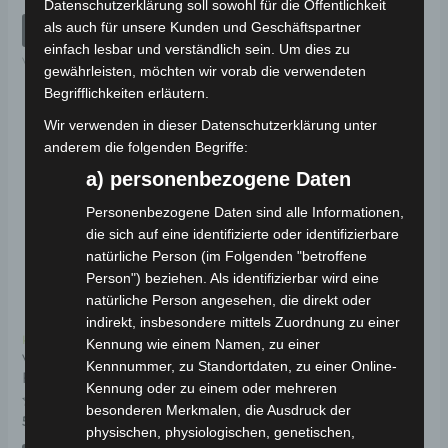
mit
Bewertet
Datenschutzerklärung soll sowohl für die Öffentlichkeit
19,00
€
*
0
mit
von
als auch für unsere Kunden und Geschäftspartner
0
IN DEN WARENKORB
5
von
IN DEN WARENKORB
einfach lesbar und verständlich sein. Um dies zu
5
VS1
gewährleisten, möchten wir vorab die verwendeten
VS1
Begrifflichkeiten erläutern.
Wir verwenden in dieser Datenschutzerklärung unter
anderem die folgenden Begriffe:
a) personenbezogene Daten
Personenbezogene Daten sind alle Informationen,
die sich auf eine identifizierte oder identifizierbare
natürliche Person (im Folgenden "betroffene
Person") beziehen. Als identifizierbar wird eine
natürliche Person angesehen, die direkt oder
indirekt, insbesondere mittels Zuordnung zu einer
Kostenloser Versand
Kennung wie einem Namen, zu einer
VS1 HINTERES
Kennnummer, zu Standortdaten, zu einer Online-
FEDERUNGSSATZ
Kennung oder zu einem oder mehreren
besonderen Merkmalen, die Ausdruck der
Bewertet
59,00
€
*
physischen, physiologischen, genetischen,
mit
0