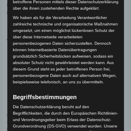
betroffene Personen mittels dieser Datenschutzerklärung
Haltbarkeit. Weitere Informationen zum Fahrzeug
über die ihnen zustehenden Rechte aufgeklärt.
findest du hier:
Volta Motor Elektro-Scooter VS1
.
Wir haben als für die Verarbeitung Verantwortlicher
zahlreiche technische und organisatorische Maßnahmen
umgesetzt, um einen möglichst lückenlosen Schutz der
Ähnliche Produkte
über diese Internetseite verarbeiteten
personenbezogenen Daten sicherzustellen. Dennoch
können Internetbasierte Datenübertragungen
grundsätzlich Sicherheitslücken aufweisen, sodass ein
absoluter Schutz nicht gewährleistet werden kann. Aus
diesem Grund steht es jeder betroffenen Person frei,
personenbezogene Daten auch auf alternativen Wegen,
beispielsweise telefonisch, an uns zu übermitteln.
Begriffsbestimmungen
Die Datenschutzerklärung beruht auf den
Kostenloser Versand
Kostenloser Versand
Begrifflichkeiten, die durch den Europäischen Richtlinien-
VS1
VS1 KOFFERRAUM
und Verordnungsgeber beim Erlass der Datenschutz-
LENKERFRONTDECKEL
Grundverordnung (DS-GVO) verwendet wurden. Unsere
Bewertet
49,00
€
*