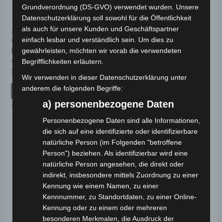
Grundverordnung (DS-GVO) verwendet wurden. Unsere
Datenschutzerklärung soll sowohl für die Öffentlichkeit
als auch für unsere Kunden und Geschäftspartner
Kostenloser Versand
Kostenloser Versand
einfach lesbar und verständlich sein. Um dies zu
VS2 HINTERER
VS2 VORDERES RAD
KOTFLÜGEL
gewährleisten, möchten wir vorab die verwendeten
Begrifflichkeiten erläutern.
Bewertet
99,00
€
*
mit
Bewertet
39,00
€
*
0
mit
Wir verwenden in dieser Datenschutzerklärung unter
von
0
IN DEN WARENKORB
5
anderem die folgenden Begriffe:
von
IN DEN WARENKORB
5
VS2
a) personenbezogene Daten
VS2
Personenbezogene Daten sind alle Informationen,
die sich auf eine identifizierte oder identifizierbare
natürliche Person (im Folgenden "betroffene
Person") beziehen. Als identifizierbar wird eine
natürliche Person angesehen, die direkt oder
indirekt, insbesondere mittels Zuordnung zu einer
Kennung wie einem Namen, zu einer
Kennnummer, zu Standortdaten, zu einer Online-
Kennung oder zu einem oder mehreren
besonderen Merkmalen, die Ausdruck der