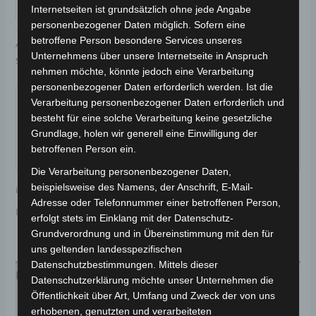
IN DEN WARENKORB
Internetseiten ist grundsätzlich ohne jede Angabe
personenbezogener Daten möglich. Sofern eine
betroffene Person besondere Services unseres
Artikelnummer:
3M301-6005A-C4
Kategorie:
VS2
Unternehmens über unsere Internetseite in Anspruch
Schlagwort:
Karosserie & Verkleidung
nehmen möchte, könnte jedoch eine Verarbeitung
Garantiert sicherer Checkout
personenbezogener Daten erforderlich werden. Ist die
Verarbeitung personenbezogener Daten erforderlich und
besteht für eine solche Verarbeitung keine gesetzliche
Grundlage, holen wir generell eine Einwilligung der
betroffenen Person ein.
Die Verarbeitung personenbezogener Daten,
beispielsweise des Namens, der Anschrift, E-Mail-
inkl. 19 % MwSt.
Kostenloser Versand
Adresse oder Telefonnummer einer betroffenen Person,
Lieferzeit:
Versandfertig innerhalb 24 Stunden*
erfolgt stets im Einklang mit der Datenschutz-
Grundverordnung und in Übereinstimmung mit den für
uns geltenden landesspezifischen
Datenschutzbestimmungen. Mittels dieser
Beschreibung
Datenschutzerklärung möchte unser Unternehmen die
Öffentlichkeit über Art, Umfang und Zweck der von uns
Produktsicherheit
erhobenen, genutzten und verarbeiteten