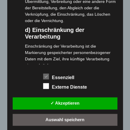
Übermittlung, Verbreitung oder eine andere Form
der Bereitstellung, den Abgleich oder die
Cashback-Aktion
Verknüpfung, die Einschränkung, das Löschen
Händler werden
oder die Vernichtung.
Home
d) Einschränkung der
Gemeinsam spenden
Verarbeitung
Jobs
Einschränkung der Verarbeitung ist die
Kontakt
Markierung gespeicherter personenbezogener
Reklamation einreichen
Daten mit dem Ziel, ihre künftige Verarbeitung
einzuschränken.
Über uns
e) Profiling
Produktpalette
Essenziell
Profiling ist jede Art der automatisierten
Externe Dienste
Verarbeitung personenbezogener Daten, die darin
Elektro-Chopper
besteht, dass diese personenbezogenen Daten
Elektro-Fahrräder
✓ Akzeptieren
verwendet werden, um bestimmte persönliche
Elektro-Kabinenroller
Aspekte, die sich auf eine natürliche Person
Elektro-Klappräder
beziehen, zu bewerten, insbesondere, um
Auswahl speichern
Aspekte bezüglich Arbeitsleistung, wirtschaftlicher
Elektro-Lastendreiräder
Lage, Gesundheit, persönlicher Vorlieben,