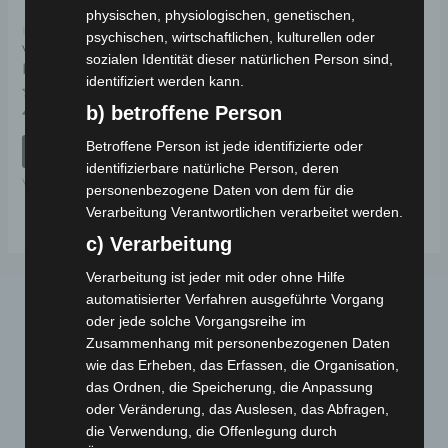
physischen, physiologischen, genetischen,
Kostenloser Versand
psychischen, wirtschaftlichen, kulturellen oder
VS2 TRITTFLÄCHE
sozialen Identität dieser natürlichen Person sind,
KUNSTSTOFF
identifiziert werden kann.
b) betroffene Person
Bewertet
49,00
€
*
mit
0
Betroffene Person ist jede identifizierte oder
von
IN DEN WARENKORB
5
identifizierbare natürliche Person, deren
VS2
personenbezogene Daten von dem für die
Verarbeitung Verantwortlichen verarbeitet werden.
c) Verarbeitung
Verarbeitung ist jeder mit oder ohne Hilfe
automatisierter Verfahren ausgeführte Vorgang
oder jede solche Vorgangsreihe im
Zusammenhang mit personenbezogenen Daten
wie das Erheben, das Erfassen, die Organisation,
das Ordnen, die Speicherung, die Anpassung
oder Veränderung, das Auslesen, das Abfragen,
die Verwendung, die Offenlegung durch
Webseite