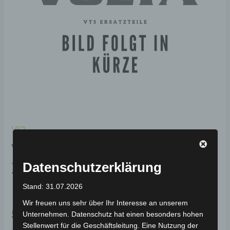
Menge
VS2
VS2 LINKE UNTERE
ZIERLEISTE-GLITZERNDES
Datenschutzerklärung
ROT (2023)
Stand: 31.07.2026
Wir freuen uns sehr über Ihr Interesse an unserem
59,00
€
*
Unternehmen. Datenschutz hat einen besonders hohen
Stellenwert für die Geschäftsleitung. Eine Nutzung der