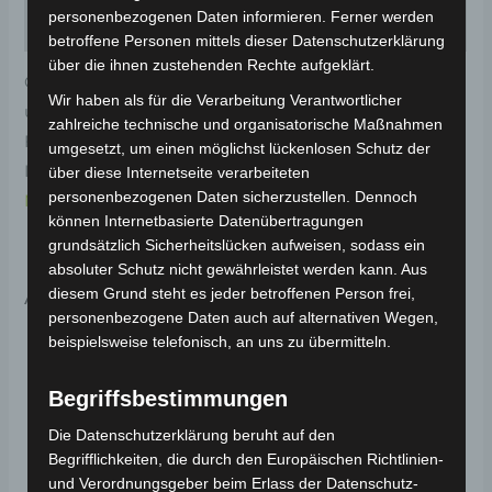
personenbezogenen Daten informieren. Ferner werden
Rezensionen (0)
betroffene Personen mittels dieser Datenschutzerklärung
über die ihnen zustehenden Rechte aufgeklärt.
Original-Ersatzteil für den Elektro-Scooter VS2. Linke
Wir haben als für die Verarbeitung Verantwortlicher
untere zierleiste-glitzerndes rot (2023) für optimale
zahlreiche technische und organisatorische Maßnahmen
Funktionalität und Haltbarkeit. Weitere
umgesetzt, um einen möglichst lückenlosen Schutz der
Informationen zum Fahrzeug findest du hier:
Volta
über diese Internetseite verarbeiteten
personenbezogenen Daten sicherzustellen. Dennoch
Motor Elektro-Scooter VS2
.
können Internetbasierte Datenübertragungen
grundsätzlich Sicherheitslücken aufweisen, sodass ein
absoluter Schutz nicht gewährleistet werden kann. Aus
Ähnliche Produkte
diesem Grund steht es jeder betroffenen Person frei,
personenbezogene Daten auch auf alternativen Wegen,
beispielsweise telefonisch, an uns zu übermitteln.
Begriffsbestimmungen
Die Datenschutzerklärung beruht auf den
Begrifflichkeiten, die durch den Europäischen Richtlinien-
und Verordnungsgeber beim Erlass der Datenschutz-