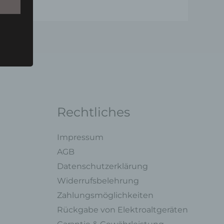
u einer
 zu
n,
Rechtliches
Impressum
AGB
ng mit
Datenschutzerklärung
Widerrufsbelehrung
legung
Zahlungsmöglichkeiten
ung,
Rückgabe von Elektroaltgeräten
oder