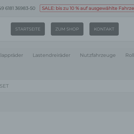
9 6181 36983-50
SALE: bis zu 10 % auf ausgewählte Fahrz
STARTSEITE
ZUM SHOP
KONTAKT
lappräder
Lastendreiräder
Nutzfahrzeuge
Rol
RSET