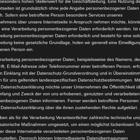
besonders hohen Stellenwert für die Geschäftsleitung. Eine Nutzung d
Lieferzeit:
Versandfertig i
etseiten ist grundsätzlich ohne jede Angabe personenbezogener Daten
h. Sofern eine betroffene Person besondere Services unseres
nehmens über unsere Internetseite in Anspruch nehmen möchte, könnt
 eine Verarbeitung personenbezogener Daten erforderlich werden. Ist 
eitung personenbezogener Daten erforderlich und besteht für eine sol
eitung keine gesetzliche Grundlage, holen wir generell eine Einwilligun
it
Rezensionen (0)
fenen Person ein.
rarbeitung personenbezogener Daten, beispielsweise des Namens, de
o-Scooter VS2. Linker schalterset für optimale Funktional
ift, E-Mail-Adresse oder Telefonnummer einer betroffenen Person, erfo
est du hier:
Volta Motor Elektro-Scooter VS2
.
im Einklang mit der Datenschutz-Grundverordnung und in Übereinstim
n für uns geltenden landesspezifischen Datenschutzbestimmungen. Mit
 Datenschutzerklärung möchte unser Unternehmen die Öffentlichkeit ü
mfang und Zweck der von uns erhobenen, genutzten und verarbeiteten
enbezogenen Daten informieren. Ferner werden betroffene Personen 
 Datenschutzerklärung über die ihnen zustehenden Rechte aufgeklärt.
ben als für die Verarbeitung Verantwortlicher zahlreiche technische un
isatorische Maßnahmen umgesetzt, um einen möglichst lückenlosen S
er diese Internetseite verarbeiteten personenbezogenen Daten
zustellen. Dennoch können Internetbasierte Datenübertragungen