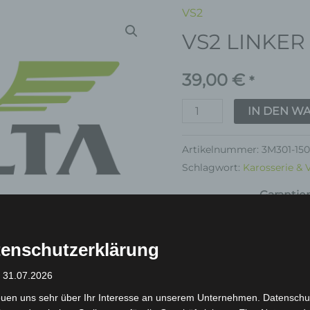
VS2
VS2
VS2 LINKER
LINKER
SCHALTERSET
39,00
€
Menge
*
IN DEN W
Artikelnummer:
3M301-150
Schlagwort:
Karosserie & 
Garantie
enschutzerklärung
: 31.07.2026
euen uns sehr über Ihr Interesse an unserem Unternehmen. Datenschu
inkl. 19 % MwSt.
Kostenlos