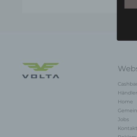
Webs
Cashba
Händle
Home
Gemein
Jobs
Kontak