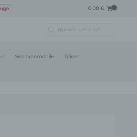
SCHALTERSET
euge
0,00
€
Menge
Products
search
ler
Seniorenmobile
Trikes