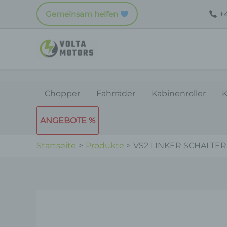
Zum
Gemeinsam helfen
+4
Inhalt
springen
Chopper
Fahrräder
Kabinenroller
K
ANGEBOTE %
Startseite
Produkte
VS2 LINKER SCHALTE