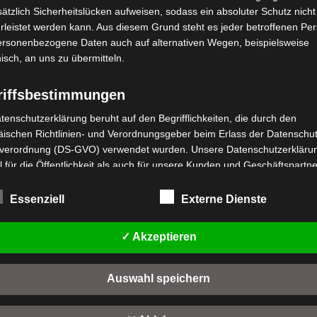
ätzlich Sicherheitslücken aufweisen, sodass ein absoluter Schutz nicht
leistet werden kann. Aus diesem Grund steht es jeder betroffenen Pe
personenbezogene Daten auch auf alternativen Wegen, beispielsweise
nisch, an uns zu übermitteln.
riffsbestimmungen
stenloser Versand
Kostenloser Versand
tenschutzerklärung beruht auf den Begrifflichkeiten, die durch den
S2 HINTERE SCHWINGE
VS2 HELMHALTER
ischen Richtlinien- und Verordnungsgeber beim Erlass der Datenschut
verordnung (DS-GVO) verwendet wurden. Unsere Datenschutzerklärun
wertet
Bewertet
,00
€
19,00
€
 für die Öffentlichkeit als auch für unsere Kunden und Geschäftspartne
*
*
t
mit
h lesbar und verständlich sein. Um dies zu gewährleisten, möchten wir
0
n
von
IN DEN WARENKORB
IN DEN WARENKORB
rwendeten Begrifflichkeiten erläutern.
Essenziell
Externe Dienste
5
rwenden in dieser Datenschutzerklärung unter anderem die folgenden
S2
VS2
fe:
✓ Akzeptieren
a) personenbezogene Daten
Auswahl speichern
Personenbezogene Daten sind alle Informationen, die sich auf eine
identifizierte oder identifizierbare natürliche Person (im Folgenden
"betroffene Person") beziehen. Als identifizierbar wird eine natürliche 