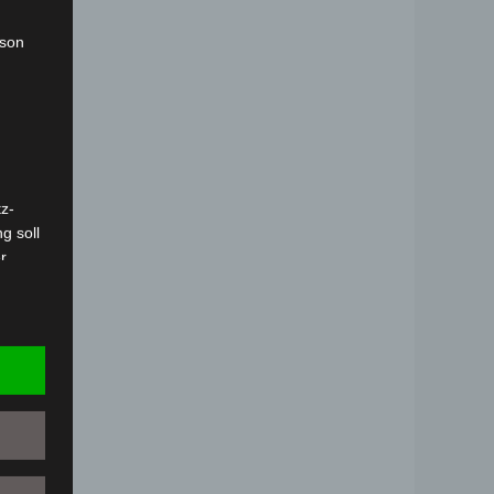
rson
z-
g soll
r
 vorab
Person