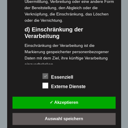
Übermittlung, Verbreitung oder eine andere Form
der Bereitstellung, den Abgleich oder die
Cashback-Aktion
Verknüpfung, die Einschränkung, das Löschen
Händler werden
oder die Vernichtung.
Home
d) Einschränkung der
Verarbeitung
Gemeinsam spenden
Jobs
Einschränkung der Verarbeitung ist die
Kontakt
Markierung gespeicherter personenbezogener
Daten mit dem Ziel, ihre künftige Verarbeitung
Reklamation einreichen
einzuschränken.
Über uns
e) Profiling
Produktpalette
Essenziell
Profiling ist jede Art der automatisierten
Externe Dienste
Verarbeitung personenbezogener Daten, die darin
Elektro-Chopper
besteht, dass diese personenbezogenen Daten
Elektro-Fahrräder
verwendet werden, um bestimmte persönliche
✓ Akzeptieren
Elektro-Kabinenroller
Aspekte, die sich auf eine natürliche Person
Elektro-Klappräder
beziehen, zu bewerten, insbesondere, um
Auswahl speichern
Aspekte bezüglich Arbeitsleistung, wirtschaftlicher
Elektro-Lastendreiräder
Lage, Gesundheit, persönlicher Vorlieben,