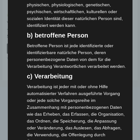
physischen, physiologischen, genetischen,
psychischen, wirtschaftlichen, kulturellen oder
Kostenloser Versand
sozialen Identität dieser natürlichen Person sind,
VS2 VORDERGABEL
identifiziert werden kann.
b) betroffene Person
Bewertet
59,00
€
*
mit
0
Betroffene Person ist jede identifizierte oder
von
IN DEN WARENKORB
5
identifizierbare natürliche Person, deren
VS2
personenbezogene Daten von dem für die
Verarbeitung Verantwortlichen verarbeitet werden.
c) Verarbeitung
Verarbeitung ist jeder mit oder ohne Hilfe
automatisierter Verfahren ausgeführte Vorgang
oder jede solche Vorgangsreihe im
Zusammenhang mit personenbezogenen Daten
wie das Erheben, das Erfassen, die Organisation,
das Ordnen, die Speicherung, die Anpassung
oder Veränderung, das Auslesen, das Abfragen,
die Verwendung, die Offenlegung durch
Webseite