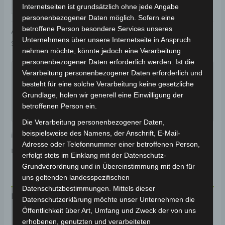
IN DEN WARENKORB
Internetseiten ist grundsätzlich ohne jede Angabe
personenbezogener Daten möglich. Sofern eine
betroffene Person besondere Services unseres
Artikelnummer:
3M301-6002A-C4
Kategorie:
VS2
Unternehmens über unsere Internetseite in Anspruch
Schlagwort:
Karosserie & Verkleidung
nehmen möchte, könnte jedoch eine Verarbeitung
Garantiert sicherer Checkout
personenbezogener Daten erforderlich werden. Ist die
Verarbeitung personenbezogener Daten erforderlich und
besteht für eine solche Verarbeitung keine gesetzliche
Grundlage, holen wir generell eine Einwilligung der
betroffenen Person ein.
Die Verarbeitung personenbezogener Daten,
beispielsweise des Namens, der Anschrift, E-Mail-
inkl. 19 % MwSt.
Kostenloser Versand
Adresse oder Telefonnummer einer betroffenen Person,
Lieferzeit:
Versandfertig innerhalb 24 Stunden*
erfolgt stets im Einklang mit der Datenschutz-
Grundverordnung und in Übereinstimmung mit den für
uns geltenden landesspezifischen
Datenschutzbestimmungen. Mittels dieser
Beschreibung
Datenschutzerklärung möchte unser Unternehmen die
Öffentlichkeit über Art, Umfang und Zweck der von uns
Produktsicherheit
erhobenen, genutzten und verarbeiteten