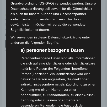
Grundverordnung (DS-GVO) verwendet wurden. Unsere
Datenschutzerklärung soll sowohl für die Öffentlichkeit
als auch für unsere Kunden und Geschäftspartner
Kostenloser Versand
Kostenloser Versand
einfach lesbar und verständlich sein. Um dies zu
VS2 HINTERES
VS2 UNTERER
FEDERUNGSSATZ
RAHMENSCHUTZ
gewährleisten, möchten wir vorab die verwendeten
KUNSTSTOFF
Begrifflichkeiten erläutern.
Bewertet
59,00
€
*
mit
Wir verwenden in dieser Datenschutzerklärung unter
Bewertet
49,00
€
*
0
mit
anderem die folgenden Begriffe:
von
IN DEN WARENKORB
0
5
von
IN DEN WARENKORB
a) personenbezogene Daten
5
VS2
VS2
Personenbezogene Daten sind alle Informationen,
die sich auf eine identifizierte oder identifizierbare
natürliche Person (im Folgenden "betroffene
Person") beziehen. Als identifizierbar wird eine
natürliche Person angesehen, die direkt oder
indirekt, insbesondere mittels Zuordnung zu einer
Kennung wie einem Namen, zu einer
Kennnummer, zu Standortdaten, zu einer Online-
Kennung oder zu einem oder mehreren
besonderen Merkmalen, die Ausdruck der