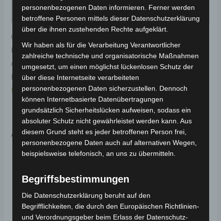
personenbezogenen Daten informieren. Ferner werden
Rezensionen (0)
betroffene Personen mittels dieser Datenschutzerklärung
über die ihnen zustehenden Rechte aufgeklärt.
Original-Ersatzteil für den Elektro-Scooter VS2.
Wir haben als für die Verarbeitung Verantwortlicher
Rechte sitzunterabdeckung-glitzerndes rot (2023) für
zahlreiche technische und organisatorische Maßnahmen
optimale Funktionalität und Haltbarkeit. Weitere
umgesetzt, um einen möglichst lückenlosen Schutz der
Informationen zum Fahrzeug findest du hier:
Volta
über diese Internetseite verarbeiteten
personenbezogenen Daten sicherzustellen. Dennoch
Motor Elektro-Scooter VS2
.
können Internetbasierte Datenübertragungen
grundsätzlich Sicherheitslücken aufweisen, sodass ein
absoluter Schutz nicht gewährleistet werden kann. Aus
Ähnliche Produkte
diesem Grund steht es jeder betroffenen Person frei,
personenbezogene Daten auch auf alternativen Wegen,
beispielsweise telefonisch, an uns zu übermitteln.
Begriffsbestimmungen
Die Datenschutzerklärung beruht auf den
Begrifflichkeiten, die durch den Europäischen Richtlinien-
und Verordnungsgeber beim Erlass der Datenschutz-